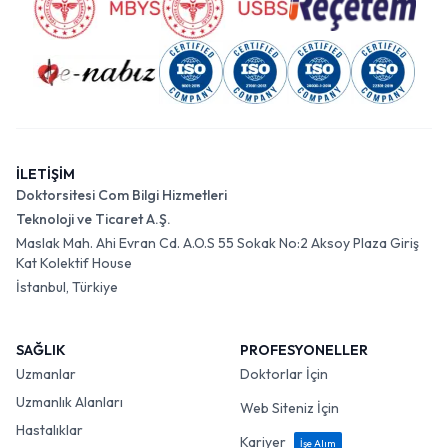
İLETİŞİM
Doktorsitesi Com Bilgi Hizmetleri
Teknoloji ve Ticaret A.Ş.
Maslak Mah. Ahi Evran Cd. A.O.S 55 Sokak No:2 Aksoy Plaza Giriş
Kat Kolektif House
İstanbul, Türkiye
SAĞLIK
PROFESYONELLER
Uzmanlar
Doktorlar İçin
Uzmanlık Alanları
Web Siteniz İçin
Hastalıklar
Kariyer
İşe Alım