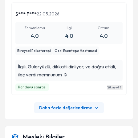
S*** F***
22.05.2026
Zamanlama
İlgi
Ortam
4.0
4.0
4.0
Bireysel Psikoterapi
Özel Esentepe Hastanesi
İlgili. Güleryüzlü, dikkatli dinliyor, ve doğru etkili,
ilaç verdi memnunum ☺
Randevu sonrası
Şikayet Et
Daha fazla değerlendirme
Mesleki Bilgiler