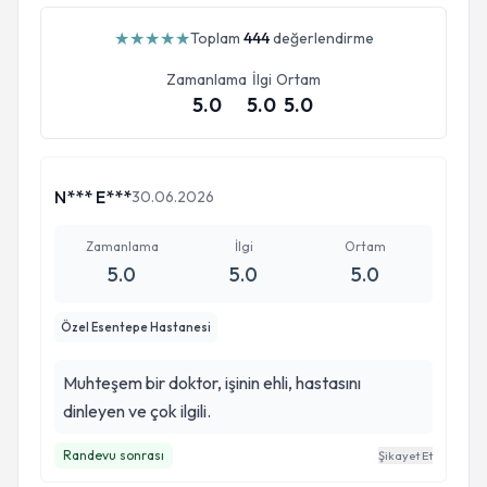
★
★
★
★
★
Toplam
444
değerlendirme
Zamanlama
İlgi
Ortam
5.0
5.0
5.0
N*** E***
30.06.2026
Zamanlama
İlgi
Ortam
5.0
5.0
5.0
Özel Esentepe Hastanesi
Muhteşem bir doktor, işinin ehli, hastasını
dinleyen ve çok ilgili.
Randevu sonrası
Şikayet Et