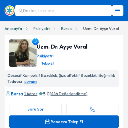
Doktor, klinik ara...
Anasayfa
Psikiyatri
Bursa
Uzm. Dr. Ayşe Vural
Uzm. Dr. Ayşe Vural
Psikiyatri
Takip Et
Uzm. Dr. Ayşe Vural Profil Fotoğrafı
Obsesif Kompulsif Bozukluk, Şizoaffektif Bozukluk, Bağımlılık
Tedavisi
devamı
Bursa
5.0
1 Adres
(
444
Değerlendirme)
Soru Sor
Randevu Talep Et