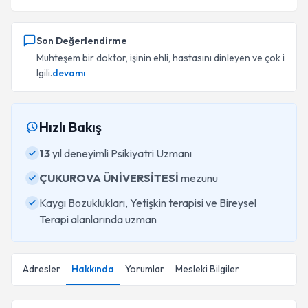
Son Değerlendirme
Muhteşem bir doktor, işinin ehli, hastasını dinleyen ve çok i
lgili.
devamı
Hızlı Bakış
13
yıl deneyimli Psikiyatri Uzmanı
ÇUKUROVA ÜNİVERSİTESİ
mezunu
Kaygı Bozuklukları, Yetişkin terapisi ve Bireysel
Terapi alanlarında uzman
Adresler
Hakkında
Yorumlar
Mesleki Bilgiler