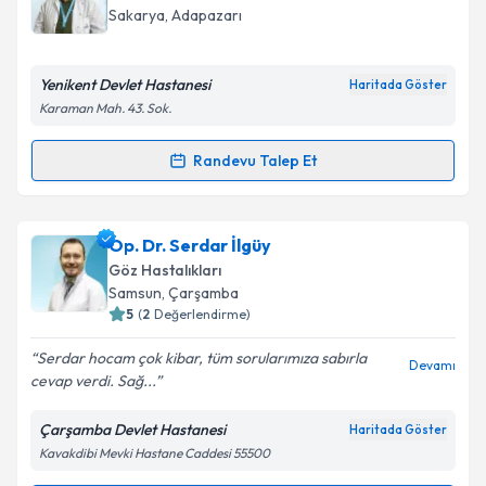
takvim hazırlandığında e-posta ile bilgilendireceğiz.
Sakarya
,
Adapazarı
E-posta Adresiniz
Yenikent Devlet Hastanesi
Haritada Göster
Karaman Mah. 43. Sok.
Kişisel verilerimin işlenmesine ilişkin
Aydınlatma
Randevu Talep Et
Randevu Takvimi Talebi
Metni
'ni okudum ve kişisel verilerimin belirtilen
kapsamda işlenmesini kabul ediyorum.
Op. Dr. Ayşe Tör
için randevu takvimi talebi oluşturun.
Op. Dr. Serdar İlgüy
Size bu uzmandan randevu almanız için bir takvim
Takvim Talebini Gönder
Göz Hastalıkları
hazırlandığında e-posta ile bilgilendireceğiz.
Samsun
,
Çarşamba
5
(
2
Değerlendirme)
E-posta Adresiniz
Serdar hocam çok kibar, tüm sorularımıza sabırla
Devamı
cevap verdi. Sağ...
Çarşamba Devlet Hastanesi
Haritada Göster
Kişisel verilerimin işlenmesine ilişkin
Aydınlatma
Kavakdibi Mevki Hastane Caddesi 55500
Metni
'ni okudum ve kişisel verilerimin belirtilen
kapsamda işlenmesini kabul ediyorum.