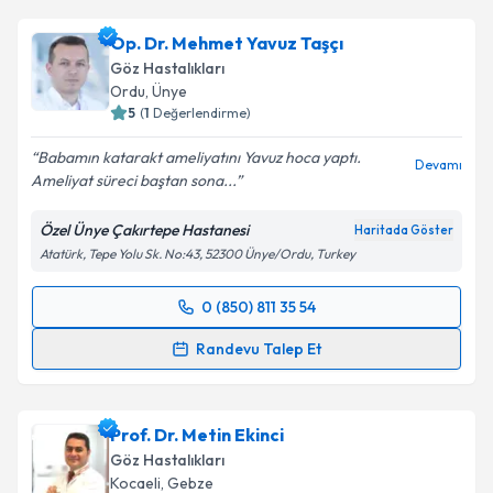
Op. Dr. Mehmet Yavuz Taşçı
Göz Hastalıkları
Ordu
,
Ünye
5
(
1
Değerlendirme)
Babamın katarakt ameliyatını Yavuz hoca yaptı.
Devamı
Ameliyat süreci baştan sona...
Özel Ünye Çakırtepe Hastanesi
Haritada Göster
Atatürk, Tepe Yolu Sk. No:43, 52300 Ünye/Ordu, Turkey
0 (850) 811 35 54
Randevu Takvimi Talebi
Randevu Talep Et
Op. Dr. Mehmet Yavuz Taşçı
için randevu takvimi
talebi oluşturun. Size bu uzmandan randevu almanız
Prof. Dr. Metin Ekinci
için bir takvim hazırlandığında e-posta ile
bilgilendireceğiz.
Göz Hastalıkları
Kocaeli
,
Gebze