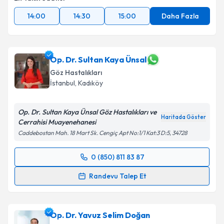
14:00
14:30
15:00
Daha Fazla
Op. Dr. Sultan Kaya Ünsal
Göz Hastalıkları
İstanbul
,
Kadıköy
Op. Dr. Sultan Kaya Ünsal Göz Hastalıkları ve
Haritada Göster
Cerrahisi Muayenehanesi
Caddebostan Mah. 18 Mart Sk. Cengiç Apt No:1/1 Kat:3 D:5, 34728
0 (850) 811 83 87
Randevu Takvimi Talebi
Randevu Talep Et
Op. Dr. Sultan Kaya Ünsal
için randevu takvimi
talebi oluşturun. Size bu uzmandan randevu almanız
Op. Dr. Yavuz Selim Doğan
için bir takvim hazırlandığında e-posta ile