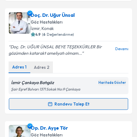
Takvim Talebini Gönder
Op. Dr. Önder Taşyenen
için randevu takvimi talebi
Doç. Dr. Uğur Ünsal
oluşturun. Size bu uzmandan randevu almanız için bir
Göz Hastalıkları
takvim hazırlandığında e-posta ile bilgilendireceğiz.
İzmir
,
Konak
4.9
(
6
Değerlendirme)
E-posta Adresiniz
Doç. Dr. UĞUR ÜNSAL BEYE TEŞEKKÜRLER Bir
Devamı
gözümden katarakt ameliyatı olmam...
Adres
1
Adres
2
Kişisel verilerimin işlenmesine ilişkin
Aydınlatma
Metni
'ni okudum ve kişisel verilerimin belirtilen
kapsamda işlenmesini kabul ediyorum.
İzmir Çankaya Batıgöz
Haritada Göster
Şair Eşref Bulvarı 1371 Sokak No:9 Çankaya
Takvim Talebini Gönder
Randevu Talep Et
Randevu Takvimi Talebi
Doç. Dr. Uğur Ünsal
için randevu takvimi talebi
Op. Dr. Ayşe Tör
oluşturun. Size bu uzmandan randevu almanız için bir
Göz Hastalıkları