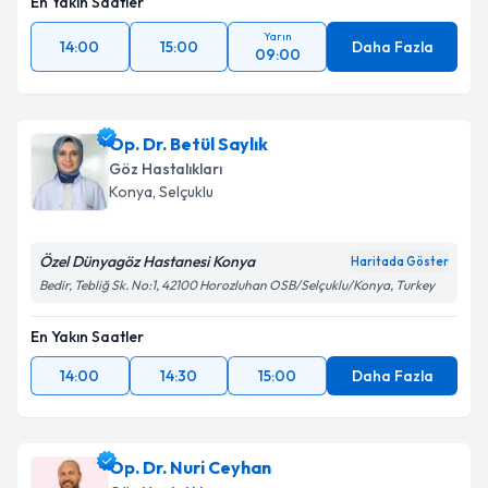
En Yakın Saatler
Yarın
14:00
15:00
Daha Fazla
09:00
Op. Dr. Betül Saylık
Göz Hastalıkları
Konya
,
Selçuklu
Özel Dünyagöz Hastanesi Konya
Haritada Göster
Bedir, Tebliğ Sk. No:1, 42100 Horozluhan OSB/Selçuklu/Konya, Turkey
En Yakın Saatler
14:00
14:30
15:00
Daha Fazla
Op. Dr. Nuri Ceyhan