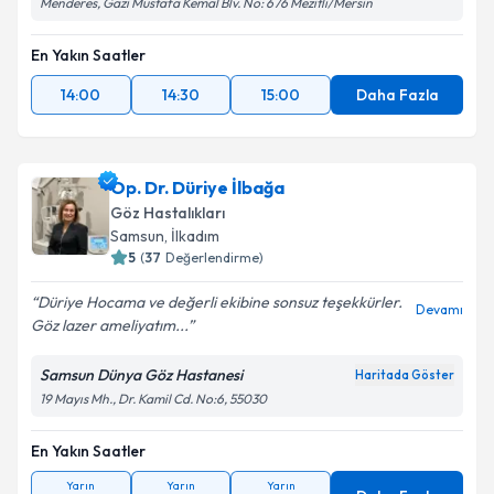
Menderes, Gazi Mustafa Kemal Blv. No: 676 Mezitli/Mersin
En Yakın Saatler
14:00
14:30
15:00
Daha Fazla
Op. Dr. Düriye İlbağa
Göz Hastalıkları
Samsun
,
İlkadım
5
(
37
Değerlendirme)
Düriye Hocama ve değerli ekibine sonsuz teşekkürler.
Devamı
Göz lazer ameliyatım...
Samsun Dünya Göz Hastanesi
Haritada Göster
19 Mayıs Mh., Dr. Kamil Cd. No:6, 55030
En Yakın Saatler
Yarın
Yarın
Yarın