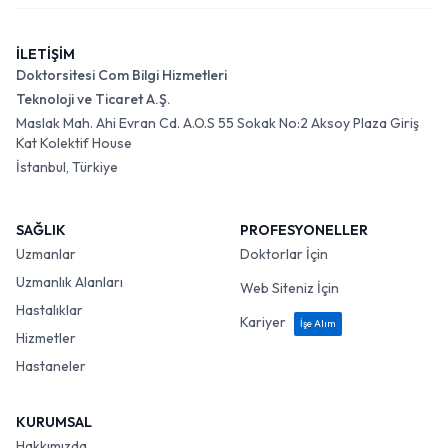
İLETİŞİM
Doktorsitesi Com Bilgi Hizmetleri
Teknoloji ve Ticaret A.Ş.
Maslak Mah. Ahi Evran Cd. A.O.S 55 Sokak No:2 Aksoy Plaza Giriş
Kat Kolektif House
İstanbul, Türkiye
SAĞLIK
PROFESYONELLER
Uzmanlar
Doktorlar İçin
Uzmanlık Alanları
Web Siteniz İçin
Hastalıklar
Kariyer
İşe Alım
Hizmetler
Hastaneler
KURUMSAL
Hakkımızda