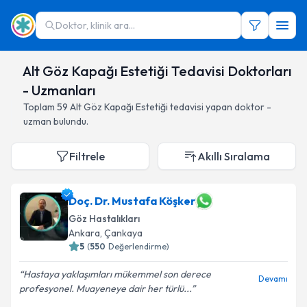
Doktor, klinik ara...
Alt Göz Kapağı Estetiği Tedavisi Doktorları
- Uzmanları
Toplam
59
Alt Göz Kapağı Estetiği
tedavisi yapan doktor -
uzman bulundu.
Filtrele
Akıllı Sıralama
Doç. Dr. Mustafa Köşker
Göz Hastalıkları
Ankara
,
Çankaya
5
(
550
Değerlendirme)
Hastaya yaklaşımları mükemmel son derece
Devamı
profesyonel. Muayeneye dair her türlü...