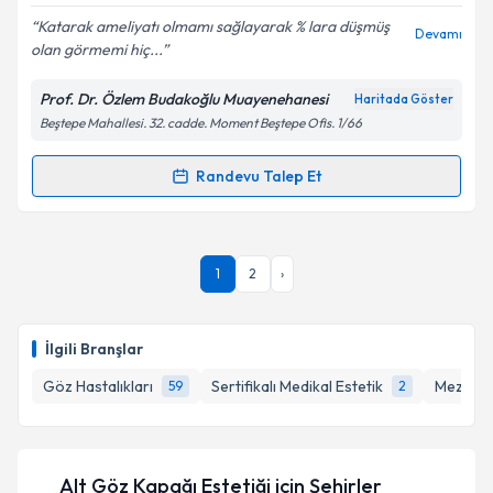
E-posta Adresiniz
Katarak ameliyatı olmamı sağlayarak % lara düşmüş
Devamı
olan görmemi hiç...
Prof. Dr. Özlem Budakoğlu Muayenehanesi
Haritada Göster
Beştepe Mahallesi. 32. cadde. Moment Beştepe Ofis. 1/66
Kişisel verilerimin işlenmesine ilişkin
Aydınlatma
Metni
'ni okudum ve kişisel verilerimin belirtilen
kapsamda işlenmesini kabul ediyorum.
Randevu Talep Et
Randevu Takvimi Talebi
Takvim Talebini Gönder
Prof. Dr. Özlem Budakoğlu
için randevu takvimi
1
2
›
talebi oluşturun. Size bu uzmandan randevu almanız
için bir takvim hazırlandığında e-posta ile
bilgilendireceğiz.
İlgili Branşlar
E-posta Adresiniz
Göz Hastalıkları
Sertifikalı Medikal Estetik
Mezoter
59
2
Kişisel verilerimin işlenmesine ilişkin
Aydınlatma
Alt Göz Kapağı Estetiği
için Şehirler