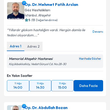
Op. Dr. Mehmet Fatih Arslan
Göz Hastalıkları
İstanbul
,
Ataşehir
5
(
13
Değerlendirme)
Yıllardır glokom hastalığım vardı. Hergün damla ile
Devamı
tedavi oluyordum....
Adres
1
Adres
2
Memorial Ataşehir Hastanesi
Haritada Göster
Küçükbakkalköy, Vedat Günyol Cd. No:28-30
En Yakın Saatler
11 Ağu
11 Ağu
11 Ağu
Daha Fazla
14:00
14:30
15:00
Op. Dr. Abdullah Bozan