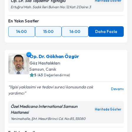
Op. Dr. Sıla Taşdemir Yiğitoğlu
Haritada Göster
Ertuğrul Mah. Sadık İleri Bulvarı No: 12 Kat: 2 Daire: 3
En Yakın Saatler
14:00
15:00
16:00
Daha Fazla
Op. Dr. Gökhan Özgür
Göz Hastalıkları
Samsun
,
Canik
5
(
43
Değerlendirme)
Ilgisi yaklasimi ve tedavi sureci konusunda cok
Devamı
yardımcı
Özel Medicana International Samsun
Haritada Göster
Hastanesi
Yenimahalle, Şht. Mesut Birinci Cd. No:85, 55080