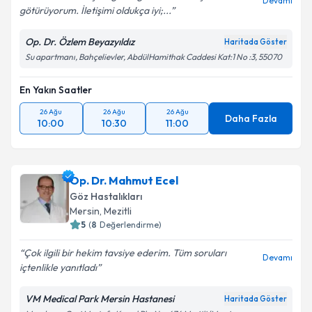
Devamı
götürüyorum. İletişimi oldukça iyi;...
Op. Dr. Özlem Beyazyıldız
Haritada Göster
Su apartmanı, Bahçelievler, AbdülHamithak Caddesi Kat:1 No :3, 55070
En Yakın Saatler
26 Ağu
26 Ağu
26 Ağu
Daha Fazla
10:00
10:30
11:00
Op. Dr. Mahmut Ecel
Göz Hastalıkları
Mersin
,
Mezitli
5
(
8
Değerlendirme)
Çok ilgili bir hekim tavsiye ederim. Tüm soruları
Devamı
içtenlikle yanıtladı
VM Medical Park Mersin Hastanesi
Haritada Göster