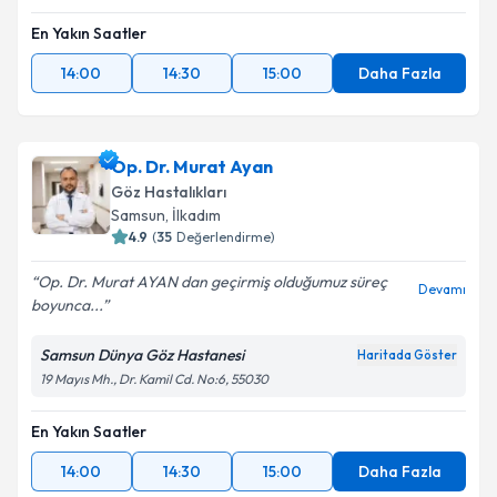
En Yakın Saatler
14:00
14:30
15:00
Daha Fazla
Op. Dr. Murat Ayan
Göz Hastalıkları
Samsun
,
İlkadım
4.9
(
35
Değerlendirme)
Op. Dr. Murat AYAN dan geçirmiş olduğumuz süreç
Devamı
boyunca...
Samsun Dünya Göz Hastanesi
Haritada Göster
19 Mayıs Mh., Dr. Kamil Cd. No:6, 55030
En Yakın Saatler
14:00
14:30
15:00
Daha Fazla