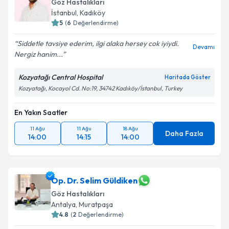
Göz Hastalıkları
İstanbul
,
Kadıköy
5
(
6
Değerlendirme)
Siddetle tavsiye ederim, ilgi alaka hersey cok iyiydi.
Devamı
Nergiz hanim...
Kozyatağı Central Hospital
Haritada Göster
Kozyatağı, Kocayol Cd. No:19, 34742 Kadıköy/İstanbul, Turkey
En Yakın Saatler
11 Ağu
11 Ağu
18 Ağu
Daha Fazla
14:00
14:15
14:00
Op. Dr. Selim Güldiken
Göz Hastalıkları
Antalya
,
Muratpaşa
4.8
(
2
Değerlendirme)