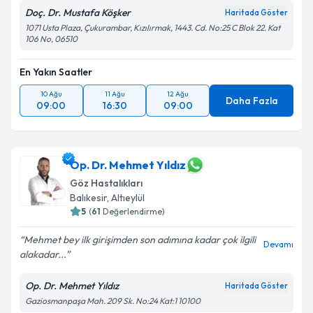
Doç. Dr. Mustafa Köşker
Haritada Göster
1071 Usta Plaza, Çukurambar, Kızılırmak, 1443. Cd. No:25 C Blok 22. Kat
106 No, 06510
En Yakın Saatler
10 Ağu
11 Ağu
12 Ağu
Daha Fazla
09:00
16:30
09:00
Op. Dr. Mehmet Yıldız
Göz Hastalıkları
Balıkesir
,
Altıeylül
5
(
61
Değerlendirme)
Mehmet bey ilk girişimden son adımına kadar çok ilgili
Devamı
alakadar...
Op. Dr. Mehmet Yıldız
Haritada Göster
Gaziosmanpaşa Mah. 209 Sk. No:24 Kat:1 10100