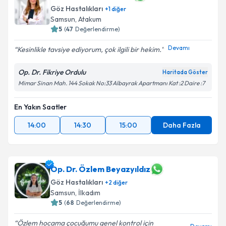
Göz Hastalıkları
+
1
diğer
Samsun
,
Atakum
5
(
47
Değerlendirme)
Devamı
Kesinlikle tavsiye ediyorum, çok ilgili bir hekim.
Op. Dr. Fikriye Ordulu
Haritada Göster
Mimar Sinan Mah. 144 Sokak No:33 Albayrak Apartmanı Kat :2 Daire :7
En Yakın Saatler
14:00
14:30
15:00
Daha Fazla
Op. Dr. Özlem Beyazyıldız
Göz Hastalıkları
+
2
diğer
Samsun
,
İlkadım
5
(
68
Değerlendirme)
Özlem hocama çocuğumu genel kontrol için