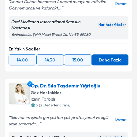
Ahmet Duhan hocamıza Annemi muayene ettirdim.
Devamı
Göz numarası ve katarakt...
Özel Medicana International Samsun
Haritada Göster
Hastanesi
Yenimahalle, Şehit Mesut Birinci Cd. No:85, 55080
En Yakın Saatler
14:00
14:30
15:00
Daha Fazla
Op. Dr. Sıla Taşdemir Yiğitoğlu
Göz Hastalıkları
İzmir
,
Torbalı
5
(
2
Değerlendirme)
Sıla hanım işinde gerçekten çok profesyonel ve ilgili
Devamı
uzun zamandır...