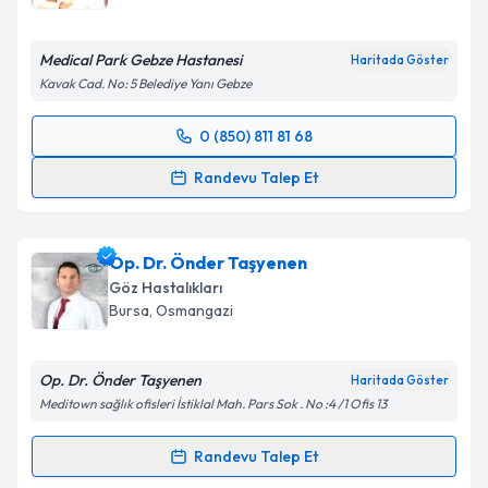
E-posta Adresiniz
Medical Park Gebze Hastanesi
Haritada Göster
Kavak Cad. No: 5 Belediye Yanı Gebze
Kişisel verilerimin işlenmesine ilişkin
Aydınlatma
0 (850) 811 81 68
Metni
'ni okudum ve kişisel verilerimin belirtilen
Randevu Takvimi Talebi
kapsamda işlenmesini kabul ediyorum.
Randevu Talep Et
Prof. Dr. Metin Ekinci
için randevu takvimi talebi
Takvim Talebini Gönder
oluşturun. Size bu uzmandan randevu almanız için bir
Op. Dr. Önder Taşyenen
takvim hazırlandığında e-posta ile bilgilendireceğiz.
Göz Hastalıkları
E-posta Adresiniz
Bursa
,
Osmangazi
Op. Dr. Önder Taşyenen
Haritada Göster
Meditown sağlık ofisleri İstiklal Mah. Pars Sok . No :4 /1 Ofis 13
Kişisel verilerimin işlenmesine ilişkin
Aydınlatma
Metni
'ni okudum ve kişisel verilerimin belirtilen
Randevu Talep Et
kapsamda işlenmesini kabul ediyorum.
Randevu Takvimi Talebi