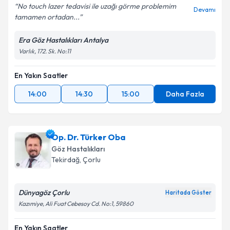
No touch lazer tedavisi ile uzağı görme problemim
Devamı
tamamen ortadan...
Era Göz Hastalıkları Antalya
Varlık, 172. Sk. No:11
En Yakın Saatler
14:00
14:30
15:00
Daha Fazla
Op. Dr. Türker Oba
Göz Hastalıkları
Tekirdağ
,
Çorlu
Dünyagöz Çorlu
Haritada Göster
Kazımiye, Ali Fuat Cebesoy Cd. No:1, 59860
En Yakın Saatler