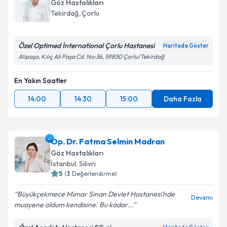
bilgilendireceğiz.
Göz Hastalıkları
Tekirdağ
,
Çorlu
E-posta Adresiniz
Özel Optimed İnternational Çorlu Hastanesi
Haritada Göster
Alipaşa, Kılıç Ali Paşa Cd. No:36, 59850 Çorlu/Tekirdağ
Kişisel verilerimin işlenmesine ilişkin
Aydınlatma
En Yakın Saatler
Metni
'ni okudum ve kişisel verilerimin belirtilen
kapsamda işlenmesini kabul ediyorum.
14:00
14:30
15:00
Daha Fazla
Takvim Talebini Gönder
Op. Dr. Fatma Selmin Madran
Göz Hastalıkları
İstanbul
,
Silivri
5
(
3
Değerlendirme)
Büyükçekmece Mimar Sinan Devlet Hastanesi’nde
Devamı
muayene oldum kendisine. Bu kadar...