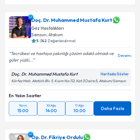
Doç. Dr. Muhammed Mustafa Kurt
Göz Hastalıkları
Samsun
,
Atakum
5
(
142
Değerlendirme)
Tecrübesi ve hastaya yakınlığı çözüm odaklı olmadı ve
Devamı
güler yüzlü...
Doç. Dr. Muhammed Mustafa Kurt
Haritada Göster
Körfez Mah. Atatürk Blv. 5. Kısım No:112, Kat:3 Daire:5, Atakum/Samsun
En Yakın Saatler
Yarın
10 Ağu
11 Ağu
Daha Fazla
15:00
14:00
10:00
Op. Dr. Fikriye Ordulu