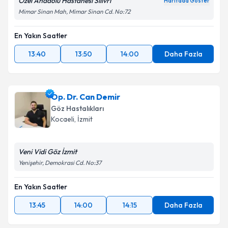
Özel Anadolu Hastanesi Silivri
Haritada Göster
Mimar Sinan Mah, Mimar Sinan Cd. No:72
En Yakın Saatler
13:40
13:50
14:00
Daha Fazla
Op. Dr. Can Demir
Göz Hastalıkları
Kocaeli
,
İzmit
Veni Vidi Göz İzmit
Yenişehir, Demokrasi Cd. No:37
En Yakın Saatler
13:45
14:00
14:15
Daha Fazla