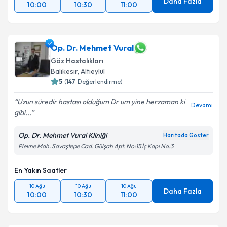
Daha Fazla
10:00
10:30
11:00
Op. Dr. Mehmet Vural
Göz Hastalıkları
Balıkesir
,
Altıeylül
5
(
147
Değerlendirme)
Uzun süredir hastası olduğum Dr um yine herzaman ki
Devamı
gibi...
Op. Dr. Mehmet Vural Kliniği
Haritada Göster
Plevne Mah. Savaştepe Cad. Gülşah Apt. No:15 İç Kapı No:3
En Yakın Saatler
10 Ağu
10 Ağu
10 Ağu
Daha Fazla
10:00
10:30
11:00