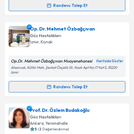
Randevu Talep Et
Randevu Takvimi Talebi
Takvim Talebini Gönder
Op. Dr. Serdar İlgüy
için randevu takvimi talebi
Op. Dr. Mehmet Özbağçıvan
oluşturun. Size bu uzmandan randevu almanız için bir
Göz Hastalıkları
takvim hazırlandığında e-posta ile bilgilendireceğiz.
İzmir
,
Konak
E-posta Adresiniz
Op.Dr. Mehmet Özbağçıvan Muayenehanesi
Haritada Göster
Alsancak, Kültür Mah, Şevket Özçelik Sk. Nazlı Apt No:17 Kat 5, 35220
İzmir
Kişisel verilerimin işlenmesine ilişkin
Aydınlatma
Randevu Talep Et
Metni
'ni okudum ve kişisel verilerimin belirtilen
Randevu Takvimi Talebi
kapsamda işlenmesini kabul ediyorum.
Op. Dr. Mehmet Özbağçıvan
için randevu takvimi
Prof. Dr. Özlem Budakoğlu
Takvim Talebini Gönder
talebi oluşturun. Size bu uzmandan randevu almanız
Göz Hastalıkları
için bir takvim hazırlandığında e-posta ile
Ankara
,
Yenimahalle
bilgilendireceğiz.
5
(
2
Değerlendirme)