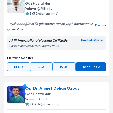
Göz Hastalıkları
Yalova
,
Çiftlikköy
5
(
3
Değerlendirme)
aylık bebeğimin ilk göz muayenesini yaptı doktorumuz
Devamı
gayet ilgili...
Aktif International Hospital Çiftlikköy
Haritada Göster
Çiftlik Mahallesi Kemer Caddesi No : 5
En Yakın Saatler
14:00
14:30
15:00
Daha Fazla
Op. Dr. Ahmet Duhan Özbay
Göz Hastalıkları
Samsun
,
Canik
5
(
13
Değerlendirme)