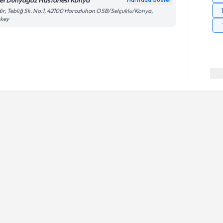
el Dünyagöz Hastanesi Konya
Haritada Göster
ir, Tebliğ Sk. No:1, 42100 Horozluhan OSB/Selçuklu/Konya,
rkey