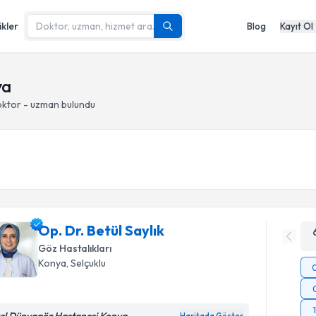
ikler
Blog
Kayıt Ol
ya
oktor - uzman bulundu
Op. Dr. Betül Saylık
Göz Hastalıkları
Konya
, Selçuklu