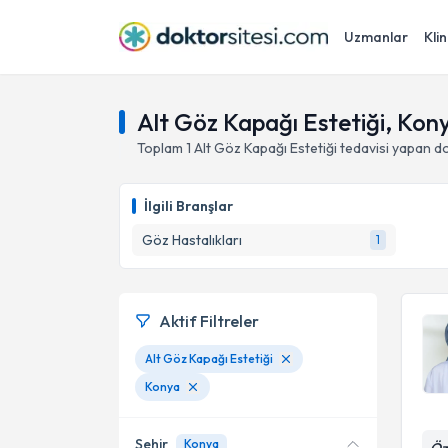
Uzmanlar
Klin
Alt Göz Kapağı Estetiği, Kon
Toplam
1
Alt Göz Kapağı Estetiği
tedavisi yapan d
İlgili Branşlar
Göz Hastalıkları
1
Aktif Filtreler
Alt Göz Kapağı Estetiği
Konya
Şehir
Konya