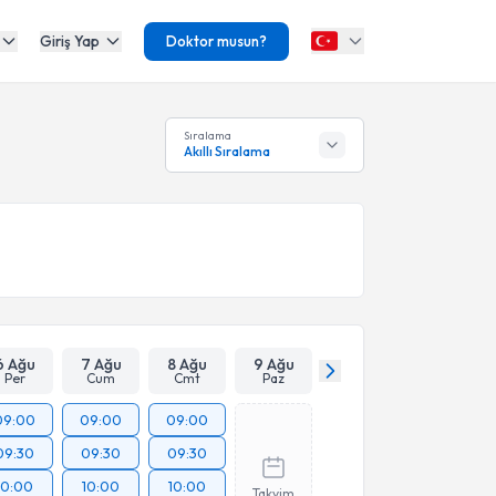
Giriş Yap
Doktor musun?
Sıralama
Akıllı Sıralama
6 Ağu
7 Ağu
8 Ağu
9 Ağu
Per
Cum
Cmt
Paz
09:00
09:00
09:00
09:30
09:30
09:30
10:00
10:00
10:00
Takvim