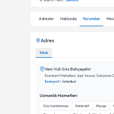
ür ederiz. Hem...
devamı
Adresler
Hakkında
Yorumlar
Mesl
Adres
Klinik
Veni Vidi Göz Bahçeşehir
Esenkent Mahallesi, Aşık Veysel, Süleyman 
Esenyurt
İstanbul
/
Uzmanlık Hizmetleri
Göz kanlanması
Katarakt
Miyopi