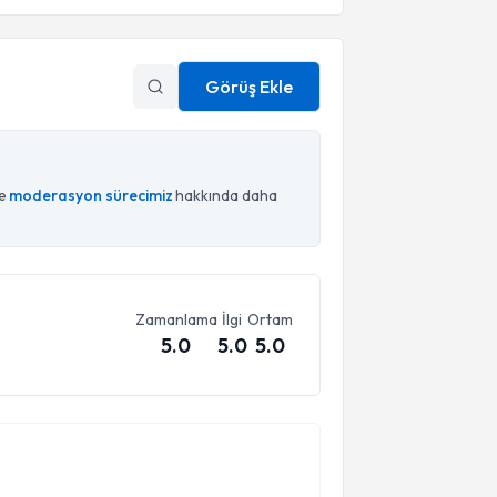
Görüş Ekle
ce
moderasyon sürecimiz
hakkında daha
Zamanlama
İlgi
Ortam
5.0
5.0
5.0