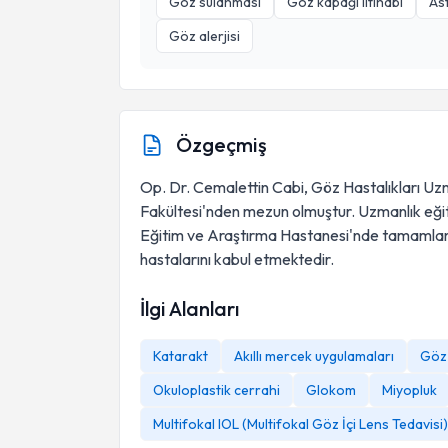
Göz sulanması
Göz kapağı iltihabı
As
Göz alerjisi
Özgeçmiş
Op. Dr. Cemalettin Cabi, Göz Hastalıkları Uzm
Fakültesi'nden mezun olmuştur. Uzmanlık eğitim
Eğitim ve Araştırma Hastanesi'nde tamamlamı
hastalarını kabul etmektedir.
İlgi Alanları
Katarakt
Akıllı mercek uygulamaları
Göz 
Okuloplastik cerrahi
Glokom
Miyopluk
Multifokal IOL (Multifokal Göz İçi Lens Tedavisi)