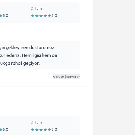
Ortam
★
★
★
★
★
★
5.0
5.0
 gerçekleştiren doktorumuz
r ederiz. Hem ilgisi hem de
dukça rahat geçiyor.
Görüşü Şikayet Et
Ortam
★
★
★
★
★
★
5.0
5.0