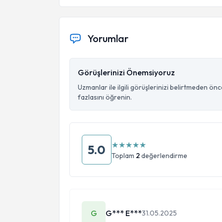
Yorumlar
Görüşlerinizi Önemsiyoruz
Uzmanlar ile ilgili görüşlerinizi belirtmeden ön
fazlasını öğrenin.
★
★
★
★
★
5.0
Toplam
2
değerlendirme
G
G*** E***
31.05.2025