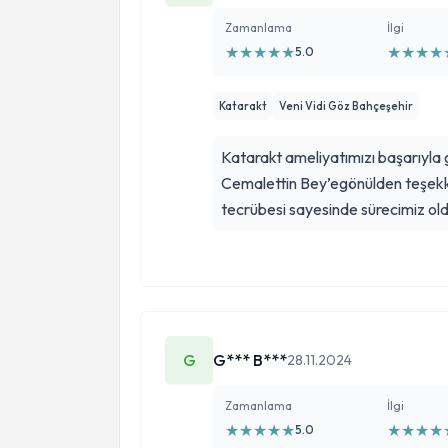
Zamanlama
İlgi
★
★
★
★
★
★
★
★
★
5.0
Katarakt
Veni Vidi Göz Bahçeşehir
Katarakt ameliyatımızı başarıyla
Cemalettin Bey’egönülden teşekkü
tecrübesi sayesinde sürecimiz ol
G
G*** B***
28.11.2024
Zamanlama
İlgi
★
★
★
★
★
★
★
★
★
5.0