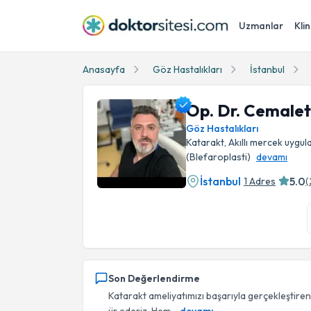
Uzmanlar
Klin
Anasayfa
Göz Hastalıkları
İstanbul
Op. Dr. Cemalet
Göz Hastalıkları
Katarakt, Akıllı mercek uygul
(Blefaroplasti)
devamı
İstanbul
5.0
1 Adres
(
Op. Dr. Cemalettin Cabi Profil Fotoğrafı
Son Değerlendirme
Katarakt ameliyatımızı başarıyla gerçekleştir