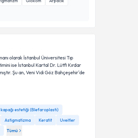
tigmatizm
Glokom
Arpacık
anı olarak İstanbul Üniversitesi Tıp
ini ise İstanbul Kartal Dr. Lütfi Kırdar
ştır. Şu an, Veni Vidi Göz Bahçeşehir'de
kapağı estetiği (Blefaroplasti)
Astigmatizma
Keratit
Uveitler
Tümü