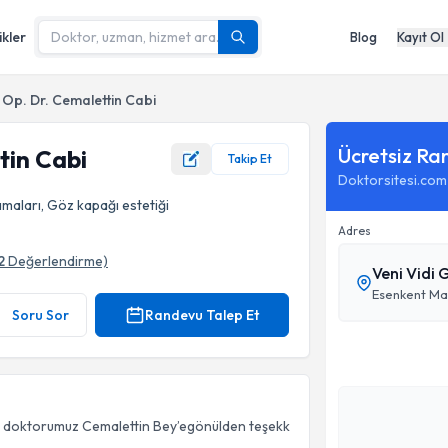
ikler
Blog
Kayıt Ol
Op. Dr. Cemalettin Cabi
Ücretsiz Ra
tin Cabi
Takip Et
Doktorsitesi.com
amaları, Göz kapağı estetiği
Adres
2
Değerlendirme)
Veni Vidi 
Soru Sor
Randevu Talep Et
en doktorumuz Cemalettin Bey’egönülden teşekk