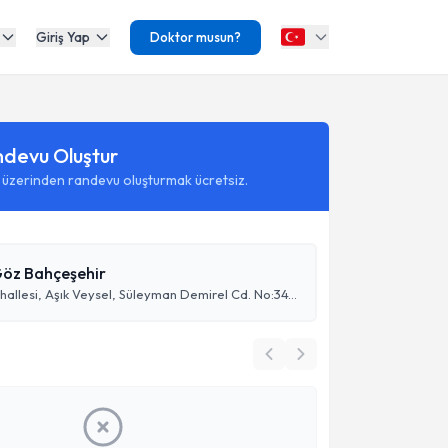
Giriş Yap
Doktor musun?
ndevu Oluştur
 üzerinden randevu oluşturmak ücretsiz.
Göz Bahçeşehir
Esenkent Mahallesi, Aşık Veysel, Süleyman Demirel Cd. No:34, 34510 Esenyurt/İstanbul