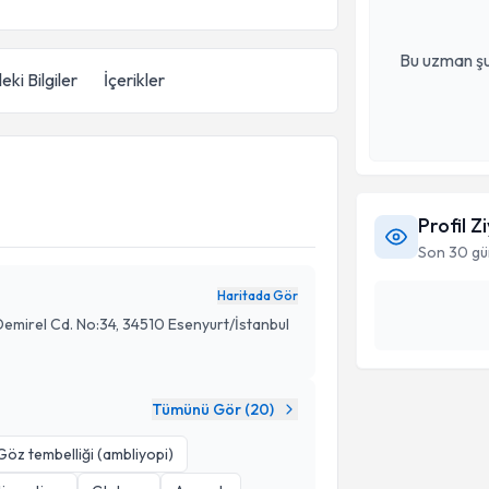
Bu uzman şu
eki Bilgiler
İçerikler
Profil Z
Son 30 gü
Haritada Gör
Demirel Cd. No:34, 34510 Esenyurt/İstanbul
Tümünü Gör (
20
)
Göz tembelliği (ambliyopi)