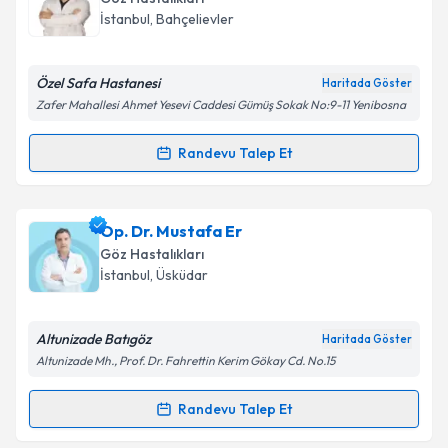
İstanbul
, Bahçelievler
Özel Safa Hastanesi
Haritada Göster
Zafer Mahallesi Ahmet Yesevi Caddesi Gümüş Sokak No:9-11 Yenibosna
Randevu Talep Et
Randevu Takvimi Talebi
Op. Dr. Ozan Sonbahar
için randevu takvimi talebi
Op. Dr. Mustafa Er
oluşturun. Size bu uzmandan randevu almanız için bir
Göz Hastalıkları
takvim hazırlandığında e-posta ile bilgilendireceğiz.
İstanbul
, Üsküdar
E-posta Adresiniz
Altunizade Batıgöz
Haritada Göster
Altunizade Mh., Prof. Dr. Fahrettin Kerim Gökay Cd. No.15
Kişisel verilerimin işlenmesine ilişkin
Aydınlatma
Randevu Talep Et
Randevu Takvimi Talebi
Metni
'ni okudum ve kişisel verilerimin belirtilen