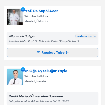
Op. Dr. Selim Hüsrevoğlu
için randevu takvimi talebi
Prof. Dr. Suphi Acar
oluşturun. Size bu uzmandan randevu almanız için bir
Göz Hastalıkları
takvim hazırlandığında e-posta ile bilgilendireceğiz.
İstanbul
, Üsküdar
E-posta Adresiniz
Altunizade Batıgöz
Haritada Göster
Altunizade Mh., Prof. Dr. Fahrettin Kerim Gökay Cd. No.15
Kişisel verilerimin işlenmesine ilişkin
Aydınlatma
Randevu Talep Et
Randevu Takvimi Talebi
Metni
'ni okudum ve kişisel verilerimin belirtilen
kapsamda işlenmesini kabul ediyorum.
Prof. Dr. Suphi Acar
için randevu takvimi talebi
Dr. Öğr. Üyesi Uğur Yayla
oluşturun. Size bu uzmandan randevu almanız için bir
Takvim Talebini Gönder
Göz Hastalıkları
takvim hazırlandığında e-posta ile bilgilendireceğiz.
İstanbul
, Pendik
E-posta Adresiniz
Pendik Medipol Üniversitesi Hastanesi
Bahçelievler Mah. Adnan Menderes Bul. No:31-33