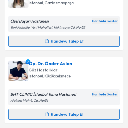
takvim hazırlandığında e-posta ile bilgilendireceğiz.
İstanbul
, Gaziosmanpaşa
E-posta Adresiniz
Özel Başarı Hastanesi
Haritada Göster
Yeni Mahalle, Yeni Mahallesi, Hekimsuyu Cd. No:53
Kişisel verilerimin işlenmesine ilişkin
Aydınlatma
Randevu Talep Et
Randevu Takvimi Talebi
Metni
'ni okudum ve kişisel verilerimin belirtilen
kapsamda işlenmesini kabul ediyorum.
Op. Dr. Nazgül Zhoroeva
için randevu takvimi talebi
Op. Dr. Önder Aslan
oluşturun. Size bu uzmandan randevu almanız için bir
Takvim Talebini Gönder
Göz Hastalıkları
takvim hazırlandığında e-posta ile bilgilendireceğiz.
İstanbul
, Küçükçekmece
E-posta Adresiniz
BHT CLINIC İstanbul Tema Hastanesi
Haritada Göster
Atakent Mah 4. Cd. No:36
Kişisel verilerimin işlenmesine ilişkin
Aydınlatma
Randevu Talep Et
Randevu Takvimi Talebi
Metni
'ni okudum ve kişisel verilerimin belirtilen
kapsamda işlenmesini kabul ediyorum.