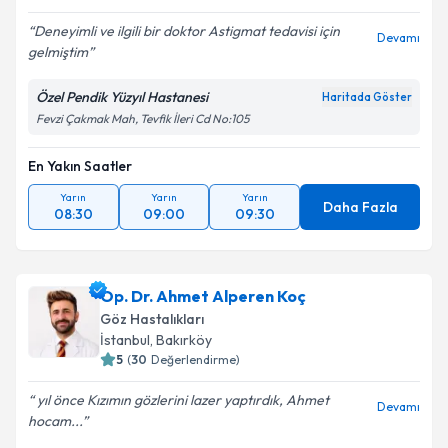
E-posta Adresiniz
Deneyimli ve ilgili bir doktor Astigmat tedavisi için
Devamı
gelmiştim
Özel Pendik Yüzyıl Hastanesi
Haritada Göster
Kişisel verilerimin işlenmesine ilişkin
Aydınlatma
Fevzi Çakmak Mah, Tevfik İleri Cd No:105
Metni
'ni okudum ve kişisel verilerimin belirtilen
kapsamda işlenmesini kabul ediyorum.
En Yakın Saatler
Yarın
Yarın
Yarın
Takvim Talebini Gönder
Daha Fazla
08:30
09:00
09:30
Op. Dr. Ahmet Alperen Koç
Göz Hastalıkları
İstanbul
, Bakırköy
5
(
30
Değerlendirme)
yıl önce Kızımın gözlerini lazer yaptırdık, Ahmet
Devamı
hocam...