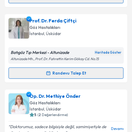
Randevu Takvimi Talebi
Op. Dr. Dilhan Gönenç
için randevu takvimi talebi
Prof. Dr. Ferda Çiftçi
oluşturun. Size bu uzmandan randevu almanız için bir
Göz Hastalıkları
takvim hazırlandığında e-posta ile bilgilendireceğiz.
İstanbul
, Üsküdar
E-posta Adresiniz
Batıgöz Tıp Merkezi - Altunizade
Haritada Göster
Altunizade Mh., Prof. Dr. Fahrettin Kerim Gökay Cd. No.15
Kişisel verilerimin işlenmesine ilişkin
Aydınlatma
Randevu Talep Et
Randevu Takvimi Talebi
Metni
'ni okudum ve kişisel verilerimin belirtilen
kapsamda işlenmesini kabul ediyorum.
Prof. Dr. Ferda Çiftçi
için randevu takvimi talebi
Op. Dr. Methiye Önder
oluşturun. Size bu uzmandan randevu almanız için bir
Takvim Talebini Gönder
Göz Hastalıkları
takvim hazırlandığında e-posta ile bilgilendireceğiz.
İstanbul
, Üsküdar
5
(
2
Değerlendirme)
E-posta Adresiniz
Doktorumuz, sadece bilgisiyle değil, samimiyetiyle de
Devamı