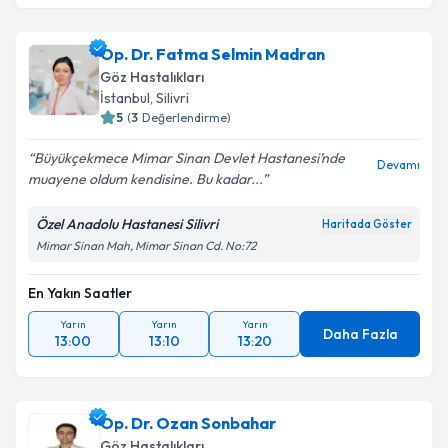
Op. Dr. Fatma Selmin Madran
Göz Hastalıkları
İstanbul
, Silivri
5
(
3
Değerlendirme)
Büyükçekmece Mimar Sinan Devlet Hastanesi’nde
Devamı
muayene oldum kendisine. Bu kadar...
Özel Anadolu Hastanesi Silivri
Haritada Göster
Mimar Sinan Mah, Mimar Sinan Cd. No:72
En Yakın Saatler
Yarın
Yarın
Yarın
Daha Fazla
13:00
13:10
13:20
Op. Dr. Ozan Sonbahar
Göz Hastalıkları