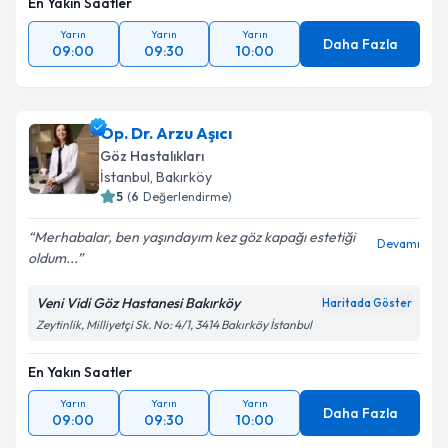
En Yakın Saatler
Takvim Talebini Gönder
Yarın
Yarın
Yarın
Daha Fazla
09:00
09:30
10:00
Op. Dr. Arzu Aşıcı
Göz Hastalıkları
İstanbul
, Bakırköy
5
(
6
Değerlendirme)
Merhabalar, ben yaşındayım kez göz kapağı estetiği
Devamı
oldum...
Veni Vidi Göz Hastanesi Bakırköy
Haritada Göster
Zeytinlik, Milliyetçi Sk. No: 4/1, 3414 Bakırköy İstanbul
En Yakın Saatler
Yarın
Yarın
Yarın
Daha Fazla
09:00
09:30
10:00