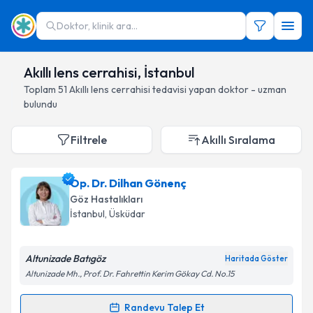
Doktor, klinik ara...
Akıllı lens cerrahisi, İstanbul
Toplam
51
Akıllı lens cerrahisi
tedavisi yapan doktor - uzman
bulundu
Filtrele
Akıllı Sıralama
Op. Dr. Dilhan Gönenç
Göz Hastalıkları
İstanbul
, Üsküdar
Altunizade Batıgöz
Haritada Göster
Altunizade Mh., Prof. Dr. Fahrettin Kerim Gökay Cd. No.15
Randevu Talep Et