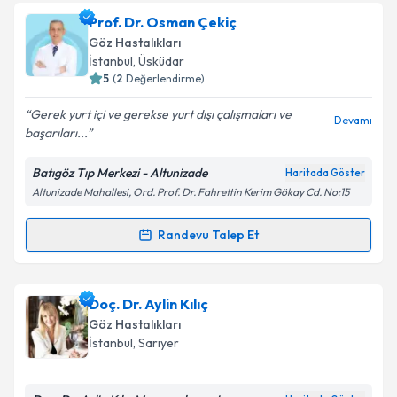
Prof. Dr. Muhsin Eraslan
için randevu takvimi talebi
Prof. Dr. Osman Çekiç
oluşturun. Size bu uzmandan randevu almanız için bir
Göz Hastalıkları
takvim hazırlandığında e-posta ile bilgilendireceğiz.
İstanbul
, Üsküdar
5
(
2
Değerlendirme)
E-posta Adresiniz
Gerek yurt içi ve gerekse yurt dışı çalışmaları ve
Devamı
başarıları...
Batıgöz Tıp Merkezi - Altunizade
Haritada Göster
Kişisel verilerimin işlenmesine ilişkin
Aydınlatma
Altunizade Mahallesi, Ord. Prof. Dr. Fahrettin Kerim Gökay Cd. No:15
Metni
'ni okudum ve kişisel verilerimin belirtilen
kapsamda işlenmesini kabul ediyorum.
Randevu Talep Et
Randevu Takvimi Talebi
Takvim Talebini Gönder
Prof. Dr. Osman Çekiç
için randevu takvimi talebi
Doç. Dr. Aylin Kılıç
oluşturun. Size bu uzmandan randevu almanız için bir
Göz Hastalıkları
takvim hazırlandığında e-posta ile bilgilendireceğiz.
İstanbul
, Sarıyer
E-posta Adresiniz