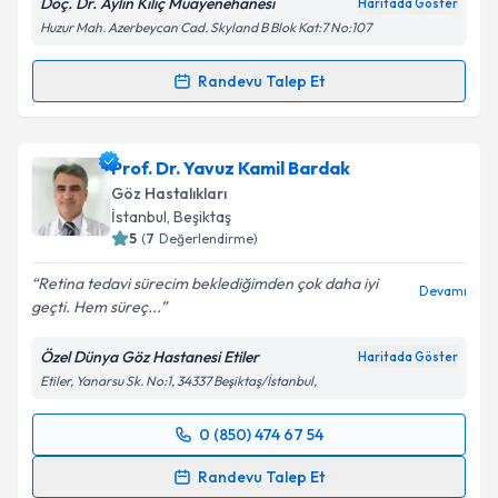
Doç. Dr. Aylin Kılıç Muayenehanesi
Haritada Göster
Huzur Mah. Azerbeycan Cad. Skyland B Blok Kat:7 No:107
Kişisel verilerimin işlenmesine ilişkin
Aydınlatma
Randevu Talep Et
Randevu Takvimi Talebi
Metni
'ni okudum ve kişisel verilerimin belirtilen
kapsamda işlenmesini kabul ediyorum.
Doç. Dr. Aylin Kılıç
için randevu takvimi talebi
Prof. Dr. Yavuz Kamil Bardak
oluşturun. Size bu uzmandan randevu almanız için bir
Takvim Talebini Gönder
Göz Hastalıkları
takvim hazırlandığında e-posta ile bilgilendireceğiz.
İstanbul
, Beşiktaş
5
(
7
Değerlendirme)
E-posta Adresiniz
Retina tedavi sürecim beklediğimden çok daha iyi
Devamı
geçti. Hem süreç...
Özel Dünya Göz Hastanesi Etiler
Haritada Göster
Kişisel verilerimin işlenmesine ilişkin
Aydınlatma
Etiler, Yanarsu Sk. No:1, 34337 Beşiktaş/İstanbul,
Metni
'ni okudum ve kişisel verilerimin belirtilen
kapsamda işlenmesini kabul ediyorum.
0 (850) 474 67 54
Randevu Takvimi Talebi
Takvim Talebini Gönder
Randevu Talep Et