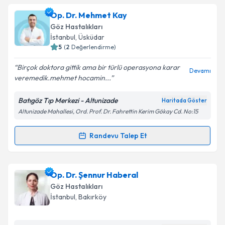
Op. Dr. Önder Aslan
için randevu takvimi talebi
Op. Dr. Mehmet Kay
oluşturun. Size bu uzmandan randevu almanız için bir
Takvim Talebini Gönder
Göz Hastalıkları
takvim hazırlandığında e-posta ile bilgilendireceğiz.
İstanbul
, Üsküdar
5
(
2
Değerlendirme)
E-posta Adresiniz
Birçok doktora gittik ama bir türlü operasyona karar
Devamı
veremedik.mehmet hocamin...
Batıgöz Tıp Merkezi - Altunizade
Haritada Göster
Kişisel verilerimin işlenmesine ilişkin
Aydınlatma
Altunizade Mahallesi, Ord. Prof. Dr. Fahrettin Kerim Gökay Cd. No:15
Metni
'ni okudum ve kişisel verilerimin belirtilen
kapsamda işlenmesini kabul ediyorum.
Randevu Talep Et
Randevu Takvimi Talebi
Takvim Talebini Gönder
Op. Dr. Mehmet Kay
için randevu takvimi talebi
Op. Dr. Şennur Haberal
oluşturun. Size bu uzmandan randevu almanız için bir
Göz Hastalıkları
takvim hazırlandığında e-posta ile bilgilendireceğiz.
İstanbul
, Bakırköy
E-posta Adresiniz