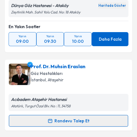
Dünya Göz Hastanesi - Ataköy
Haritada Göster
Zeytinlik Mah. Sahil Yolu Cad. No: 18 Ataköy
En Yakın Saatler
Yarın
Yarın
Yarın
Daha Fazla
09:00
09:30
10:00
Prof. Dr. Muhsin Eraslan
Göz Hastalıkları
İstanbul
, Ataşehir
Acıbadem Ataşehir Hastanesi
Atatürk, Turgut Özal Blv. No : 11, 34758
Randevu Talep Et
Randevu Takvimi Talebi