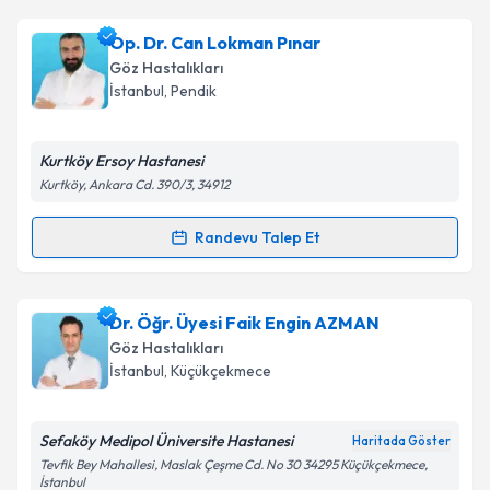
kapsamda işlenmesini kabul ediyorum.
Op. Dr. Mustafa Er
için randevu takvimi talebi
Op. Dr. Can Lokman Pınar
oluşturun. Size bu uzmandan randevu almanız için bir
Takvim Talebini Gönder
Göz Hastalıkları
takvim hazırlandığında e-posta ile bilgilendireceğiz.
İstanbul
, Pendik
E-posta Adresiniz
Kurtköy Ersoy Hastanesi
Kurtköy, Ankara Cd. 390/3, 34912
Kişisel verilerimin işlenmesine ilişkin
Aydınlatma
Randevu Talep Et
Randevu Takvimi Talebi
Metni
'ni okudum ve kişisel verilerimin belirtilen
kapsamda işlenmesini kabul ediyorum.
Op. Dr. Can Lokman Pınar
için randevu takvimi
Dr. Öğr. Üyesi Faik Engin AZMAN
talebi oluşturun. Size bu uzmandan randevu almanız
Takvim Talebini Gönder
Göz Hastalıkları
için bir takvim hazırlandığında e-posta ile
İstanbul
, Küçükçekmece
bilgilendireceğiz.
E-posta Adresiniz
Sefaköy Medipol Üniversite Hastanesi
Haritada Göster
Tevfik Bey Mahallesi, Maslak Çeşme Cd. No 30 34295 Küçükçekmece,
İstanbul