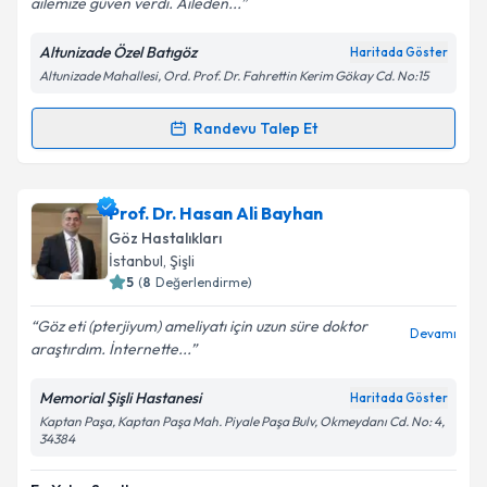
ailemize güven verdi. Aileden...
Altunizade Özel Batıgöz
Haritada Göster
Kişisel verilerimin işlenmesine ilişkin
Aydınlatma
Altunizade Mahallesi, Ord. Prof. Dr. Fahrettin Kerim Gökay Cd. No:15
Metni
'ni okudum ve kişisel verilerimin belirtilen
kapsamda işlenmesini kabul ediyorum.
Randevu Talep Et
Randevu Takvimi Talebi
Takvim Talebini Gönder
Op. Dr. Methiye Önder
için randevu takvimi talebi
Prof. Dr. Hasan Ali Bayhan
oluşturun. Size bu uzmandan randevu almanız için bir
Göz Hastalıkları
takvim hazırlandığında e-posta ile bilgilendireceğiz.
İstanbul
, Şişli
5
(
8
Değerlendirme)
E-posta Adresiniz
Göz eti (pterjiyum) ameliyatı için uzun süre doktor
Devamı
araştırdım. İnternette...
Memorial Şişli Hastanesi
Haritada Göster
Kişisel verilerimin işlenmesine ilişkin
Aydınlatma
Kaptan Paşa, Kaptan Paşa Mah. Piyale Paşa Bulv, Okmeydanı Cd. No: 4,
Metni
'ni okudum ve kişisel verilerimin belirtilen
34384
kapsamda işlenmesini kabul ediyorum.