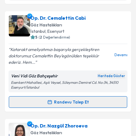
Prof. Dr. Yavuz Kamil Bardak
için randevu takvimi
talebi oluşturun. Size bu uzmandan randevu almanız
Op. Dr. Cemalettin Cabi
için bir takvim hazırlandığında e-posta ile
bilgilendireceğiz.
Göz Hastalıkları
İstanbul
, Esenyurt
E-posta Adresiniz
5
(
2
Değerlendirme)
Katarakt ameliyatımızı başarıyla gerçekleştiren
Devamı
doktorumuz Cemalettin Bey’egönülden teşekkür
ederiz. Hem...
Kişisel verilerimin işlenmesine ilişkin
Aydınlatma
Metni
'ni okudum ve kişisel verilerimin belirtilen
Veni Vidi Göz Bahçeşehir
Haritada Göster
kapsamda işlenmesini kabul ediyorum.
Esenkent Mahallesi, Aşık Veysel, Süleyman Demirel Cd. No:34, 34510
Esenyurt/İstanbul
Takvim Talebini Gönder
Randevu Talep Et
Randevu Takvimi Talebi
Op. Dr. Cemalettin Cabi
için randevu takvimi talebi
Op. Dr. Nazgül Zhoroeva
oluşturun. Size bu uzmandan randevu almanız için bir
Göz Hastalıkları