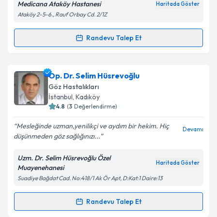
Medicana Ataköy Hastanesi
Haritada Göster
Ataköy 2-5-6., Rauf Orbay Cd. 2/1Z
Kişisel verilerimin işlenmesine ilişkin
Aydınlatma
Randevu Talep Et
Randevu Takvimi Talebi
Metni
'ni okudum ve kişisel verilerimin belirtilen
kapsamda işlenmesini kabul ediyorum.
Op. Dr. Şennur Haberal
için randevu takvimi talebi
Op. Dr. Selim Hüsrevoğlu
oluşturun. Size bu uzmandan randevu almanız için bir
Takvim Talebini Gönder
Göz Hastalıkları
takvim hazırlandığında e-posta ile bilgilendireceğiz.
İstanbul
, Kadıköy
4.8
(
3
Değerlendirme)
E-posta Adresiniz
Mesleğinde uzman,yenilikçi ve aydım bir hekim. Hiç
Devamı
düşünmeden göz sağlığınızı...
Uzm. Dr. Selim Hüsrevoğlu Özel
Kişisel verilerimin işlenmesine ilişkin
Aydınlatma
Haritada Göster
Muayenehanesi
Metni
'ni okudum ve kişisel verilerimin belirtilen
Suadiye Bağdat Cad. No:418/1 Ak Ör Apt, D:Kat:1 Daire:13
kapsamda işlenmesini kabul ediyorum.
Randevu Talep Et
Randevu Takvimi Talebi
Takvim Talebini Gönder