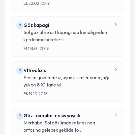
EE
22.03.2019
Göz kapagi
Sol göz al ve üst kapaginda kendiliginden
kprdanma hareketli
...
EM
13.01.2019
Vİtreolizis
Benim gözümde uçuşan cisimler var aşağı
yukarı 8 10 tane yıl
...
FK
19.10.2018
Göz toxoplasmosis şaşılık
Merhaba, Sol gözümde retinasinda
ortasina gelecek şekilde to
...