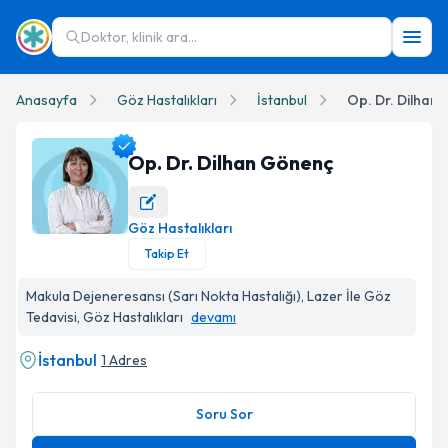
Doktor, klinik ara...
Anasayfa
Göz Hastalıkları
İstanbul
Op. Dr. Dilhan
Op. Dr. Dilhan Gönenç
Göz Hastalıkları
Op. Dr. Dilhan Gönenç Profil Fotoğrafı
Takip Et
Makula Dejeneresansı (Sarı Nokta Hastalığı), Lazer İle Göz
Tedavisi, Göz Hastalıkları
devamı
İstanbul
1 Adres
Soru Sor