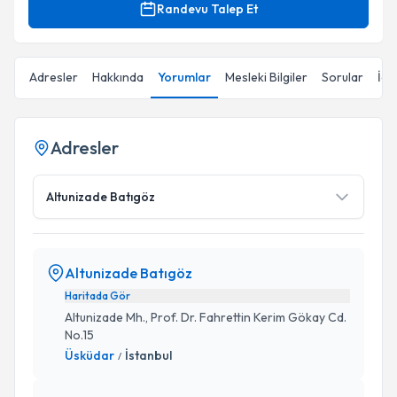
Randevu Talep Et
Adresler
Hakkında
Yorumlar
Mesleki Bilgiler
Sorular
İçe
Adresler
Altunizade Batıgöz
Altunizade Batıgöz
Haritada Gör
Altunizade Mh., Prof. Dr. Fahrettin Kerim Gökay Cd.
No.15
Üsküdar
İstanbul
/