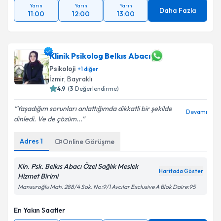
Yarın
Yarın
Yarın
Daha Fazla
11:00
12:00
13:00
Klinik Psikolog Belkıs Abacı
Psikoloji
+
1
diğer
İzmir
, Bayraklı
4.9
(
3
Değerlendirme)
Yaşadığım sorunları anlattığımda dikkatli bir şekilde
Devamı
dinledi. Ve de çözüm...
Adres
1
Online Görüşme
Kln. Psk. Belkıs Abacı Özel Sağlık Meslek
Haritada Göster
Hizmet Birimi
Mansuroğlu Mah. 288/4 Sok. No:9/1 Avcılar Exclusive A Blok Daire:95
En Yakın Saatler