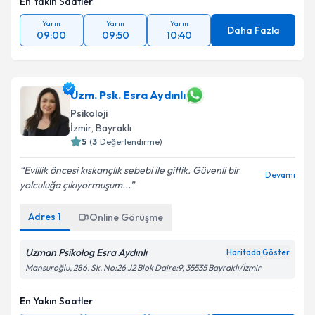
En Yakın Saatler
Yarın
Yarın
Yarın
Daha Fazla
09:00
09:50
10:40
Uzm. Psk. Esra Aydınlı
Psikoloji
İzmir
, Bayraklı
5
(
3
Değerlendirme)
Evlilik öncesi kıskançlık sebebi ile gittik. Güvenli bir
Devamı
yolculuğa çıkıyormuşum...
Adres
1
Online Görüşme
Uzman Psikolog Esra Aydınlı
Haritada Göster
Mansuroğlu, 286. Sk. No:26 J2 Blok Daire:9, 35535 Bayraklı/İzmir
En Yakın Saatler