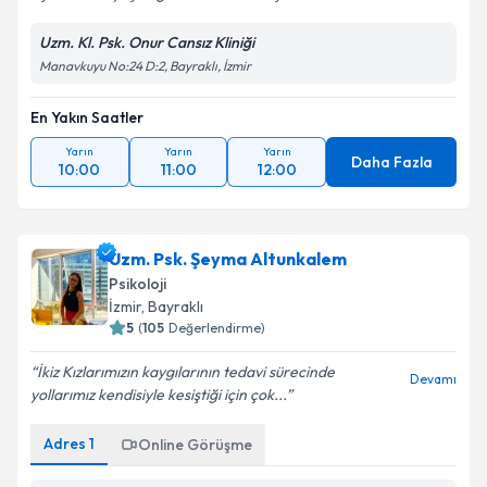
Uzm. Kl. Psk. Onur Cansız Kliniği
Manavkuyu No:24 D:2, Bayraklı, İzmir
En Yakın Saatler
Yarın
Yarın
Yarın
Daha Fazla
10:00
11:00
12:00
Uzm. Psk. Şeyma Altunkalem
Psikoloji
İzmir
, Bayraklı
5
(
105
Değerlendirme)
İkiz Kızlarımızın kaygılarının tedavi sürecinde
Devamı
yollarımız kendisiyle kesiştiği için çok...
Adres
1
Online Görüşme