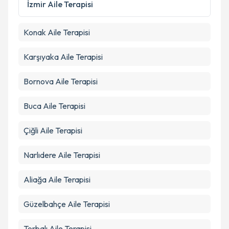
Kişisel verilerimin işlenmesine ilişkin
Aydınlatma
İzmir
Aile Terapisi
Metni
'ni okudum ve kişisel verilerimin belirtilen
kapsamda işlenmesini kabul ediyorum.
Konak
Aile Terapisi
Takvim Talebini Gönder
Karşıyaka
Aile Terapisi
Bornova
Aile Terapisi
Buca
Aile Terapisi
Çiğli
Aile Terapisi
Narlıdere
Aile Terapisi
Aliağa
Aile Terapisi
Güzelbahçe
Aile Terapisi
Torbalı
Aile Terapisi