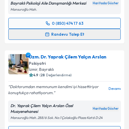
Bayraklı Psikoloji Aile Danışmanlığı Merkezi
Haritada Göster
Mansuroğlu Mah.
0 (850) 474 17 63
Randevu Takvimi Talebi
Randevu Talep Et
Uzm. Psk. Şeyma Altunkalem
için randevu takvimi
talebi oluşturun. Size bu uzmandan randevu almanız
Uzm. Dr. Yaprak Çilem Yalçın Arslan
için bir takvim hazırlandığında e-posta ile
bilgilendireceğiz.
Psikiyatri
İzmir
, Bayraklı
E-posta Adresiniz
4.9
(
28
Değerlendirme)
Doktorumdan memnunum kendimi iyi hissettiriyor
Devamı
konuştukça rahatlıyorum.
Kişisel verilerimin işlenmesine ilişkin
Aydınlatma
Dr. Yaprak Çilem Yalçın Arslan Özel
Metni
'ni okudum ve kişisel verilerimin belirtilen
Haritada Göster
Muayenehanesi
kapsamda işlenmesini kabul ediyorum.
Mansuroğlu Mah. 288/6 Sok. No:1 Çolakoğlu Plaza Kat:6 D:24