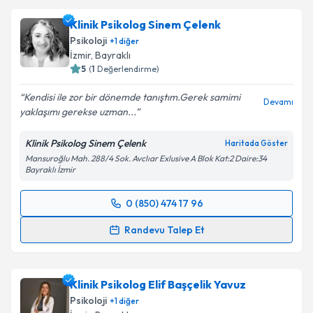
Klinik Psikolog Sinem Çelenk
Psikoloji
+
1
diğer
İzmir
, Bayraklı
5
(
1
Değerlendirme)
Kendisi ile zor bir dönemde tanıştım.Gerek samimi
Devamı
yaklaşımı gerekse uzman...
Klinik Psikolog Sinem Çelenk
Haritada Göster
Mansuroğlu Mah. 288/4 Sok. Avclıar Exlusive A Blok Kat:2 Daire:34
Bayraklı İzmir
0 (850) 474 17 96
Randevu Takvimi Talebi
Randevu Talep Et
Klinik Psikolog Sinem Çelenk
için randevu takvimi
talebi oluşturun. Size bu uzmandan randevu almanız
Klinik Psikolog Elif Başçelik Yavuz
için bir takvim hazırlandığında e-posta ile
bilgilendireceğiz.
Psikoloji
+
1
diğer