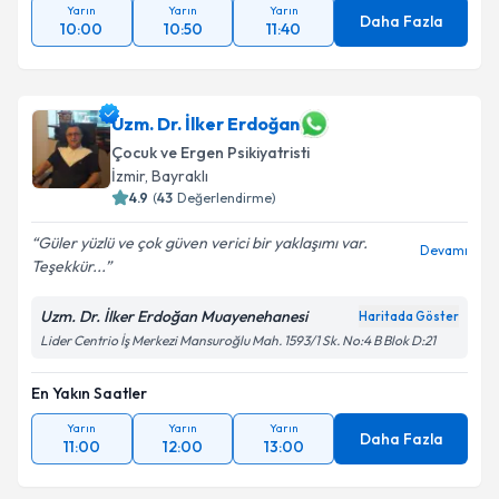
Yarın
Yarın
Yarın
Daha Fazla
10:00
10:50
11:40
Uzm. Dr. İlker Erdoğan
Çocuk ve Ergen Psikiyatristi
İzmir
, Bayraklı
4.9
(
43
Değerlendirme)
Güler yüzlü ve çok güven verici bir yaklaşımı var.
Devamı
Teşekkür...
Uzm. Dr. İlker Erdoğan Muayenehanesi
Haritada Göster
Lider Centrio İş Merkezi Mansuroğlu Mah. 1593/1 Sk. No:4 B Blok D:21
En Yakın Saatler
Yarın
Yarın
Yarın
Daha Fazla
11:00
12:00
13:00