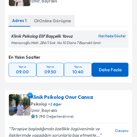
İzmir
, Bayraklı
E-posta Adresiniz
Adres
1
Online Görüşme
Klinik Psikolog Elif Başçelik Yavuz
Kişisel verilerimin işlenmesine ilişkin
Aydınlatma
Haritada Göster
Metni
'ni okudum ve kişisel verilerimin belirtilen
Mansuroğlu Mah. 286/1 Sok. No 10 Daire 7 Bayraklı İzmir
kapsamda işlenmesini kabul ediyorum.
En Yakın Saatler
Takvim Talebini Gönder
Yarın
Yarın
Yarın
Daha Fazla
09:00
09:50
10:40
Klinik Psikolog Onur Cansız
Psikoloji
+
2
diğer
İzmir
, Bayraklı
5
(
90
Değerlendirme)
Terapiye başladığımda özellikle özgüvenimle ve
Devamı
ilişkilerimde yaşadığım sorunlarla baş etmekte...