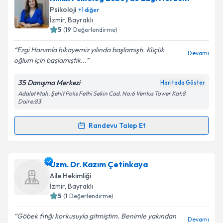
takvimi talebi oluşturun. Size bu uzmandan randevu
Psikoloji
+
1
diğer
almanız için bir takvim hazırlandığında e-posta ile
İzmir
, Bayraklı
bilgilendireceğiz.
5
(
19
Değerlendirme)
E-posta Adresiniz
Ezgi Hanımla hikayemiz yılında başlamıştı. Küçük
Devamı
oğlum için başlamıştık...
35 Danışma Merkezi
Haritada Göster
Adalet Mah. Şehit Polis Fethi Sekin Cad. No:6 Ventus Tower Kat:8
Kişisel verilerimin işlenmesine ilişkin
Aydınlatma
Daire:83
Metni
'ni okudum ve kişisel verilerimin belirtilen
kapsamda işlenmesini kabul ediyorum.
Randevu Talep Et
Randevu Takvimi Talebi
Takvim Talebini Gönder
Klinik Psikolog Zübeyde Ezgi Horzum
için randevu
Uzm. Dr. Kazım Çetinkaya
takvimi talebi oluşturun. Size bu uzmandan randevu
Aile Hekimliği
almanız için bir takvim hazırlandığında e-posta ile
İzmir
, Bayraklı
bilgilendireceğiz.
5
(
1
Değerlendirme)
E-posta Adresiniz
Göbek fıtığı korkusuyla gitmiştim. Benimle yakından
Devamı