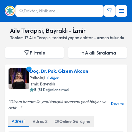
Doktor, klinik ara...
Aile Terapisi, Bayraklı - İzmir
Toplam
17
Aile Terapisi
tedavisi yapan doktor - uzman bulundu
Filtrele
Akıllı Sıralama
Doç. Dr. Psk. Gizem Akcan
Psikoloji
+
1
diğer
İzmir
, Bayraklı
5
(
51
Değerlendirme)
Gizem hocam ile yeni tanıştık seansımı yeni bitiyor ve
Devamı
artık...
Adres
1
Adres
2
Online Görüşme