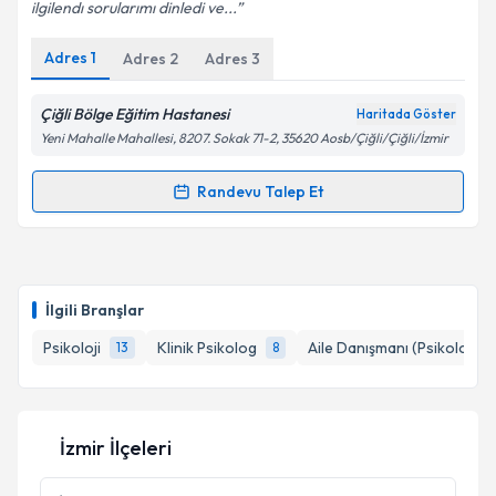
ilgilendı sorularımı dinledi ve...
Adres
1
Adres
2
Adres
3
Kişisel verilerimin işlenmesine ilişkin
Aydınlatma
Metni
'ni okudum ve kişisel verilerimin belirtilen
Çiğli Bölge Eğitim Hastanesi
Haritada Göster
kapsamda işlenmesini kabul ediyorum.
Yeni Mahalle Mahallesi, 8207. Sokak 71-2, 35620 Aosb/Çiğli/Çiğli/İzmir
Randevu Talep Et
Takvim Talebini Gönder
Randevu Takvimi Talebi
Uzm. Dr. Kazım Çetinkaya
için randevu takvimi
talebi oluşturun. Size bu uzmandan randevu almanız
İlgili Branşlar
için bir takvim hazırlandığında e-posta ile
bilgilendireceğiz.
Psikoloji
Klinik Psikolog
Aile Danışmanı (Psikolog)
13
8
E-posta Adresiniz
İzmir İlçeleri