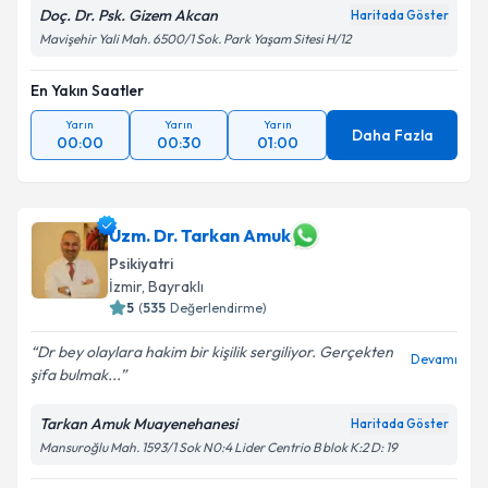
Doç. Dr. Psk. Gizem Akcan
Haritada Göster
Mavişehir Yali Mah. 6500/1 Sok. Park Yaşam Sitesi H/12
En Yakın Saatler
Yarın
Yarın
Yarın
Daha Fazla
00:00
00:30
01:00
Uzm. Dr. Tarkan Amuk
Psikiyatri
İzmir
, Bayraklı
5
(
535
Değerlendirme)
Dr bey olaylara hakim bir kişilik sergiliyor. Gerçekten
Devamı
şifa bulmak...
Tarkan Amuk Muayenehanesi
Haritada Göster
Mansuroğlu Mah. 1593/1 Sok N0:4 Lider Centrio B blok K:2 D: 19