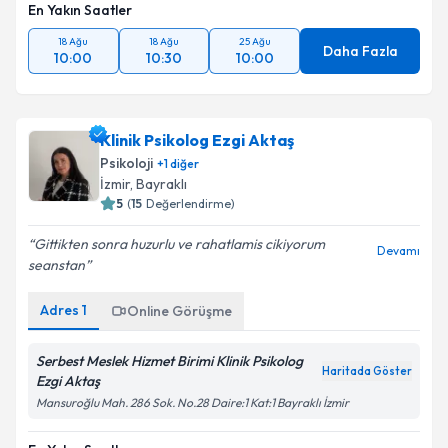
En Yakın Saatler
18 Ağu
18 Ağu
25 Ağu
Daha Fazla
10:00
10:30
10:00
Klinik Psikolog Ezgi Aktaş
Psikoloji
+
1
diğer
İzmir
, Bayraklı
5
(
15
Değerlendirme)
Gittikten sonra huzurlu ve rahatlamis cikiyorum
Devamı
seanstan
Adres
1
Online Görüşme
Serbest Meslek Hizmet Birimi Klinik Psikolog
Haritada Göster
Ezgi Aktaş
Mansuroğlu Mah. 286 Sok. No.28 Daire:1 Kat:1 Bayraklı İzmir