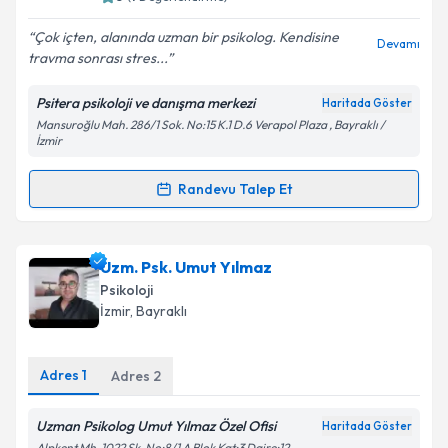
E-posta Adresiniz
Çok içten, alanında uzman bir psikolog. Kendisine
Devamı
travma sonrası stres...
Psitera psikoloji ve danışma merkezi
Haritada Göster
Kişisel verilerimin işlenmesine ilişkin
Aydınlatma
Mansuroğlu Mah. 286/1 Sok. No:15 K.1 D.6 Verapol Plaza , Bayraklı /
Metni
'ni okudum ve kişisel verilerimin belirtilen
İzmir
kapsamda işlenmesini kabul ediyorum.
Randevu Talep Et
Randevu Takvimi Talebi
Takvim Talebini Gönder
Klinik Psikolog Zeynep Baltalı
için randevu takvimi
Uzm. Psk. Umut Yılmaz
talebi oluşturun. Size bu uzmandan randevu almanız
Psikoloji
için bir takvim hazırlandığında e-posta ile
İzmir
, Bayraklı
bilgilendireceğiz.
E-posta Adresiniz
Adres
1
Adres
2
Uzman Psikolog Umut Yılmaz Özel Ofisi
Haritada Göster
Alpkent Mh. 1022 Sk. No:8/1 A Blok Kat:3 Daire:12