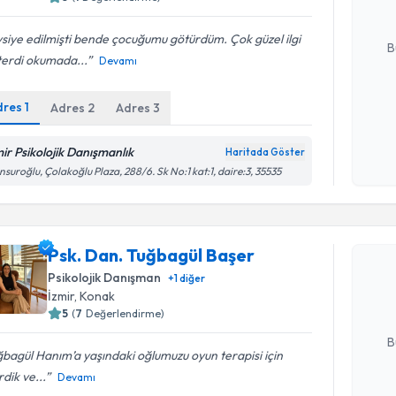
E-posta Ad
siye edilmişti bende çocuğumu götürdüm. Çok güzel ilgi
B
terdi okumada...
Devamı
dres
1
Adres
2
Adres
3
Kişisel
okudum
işlenm
mir Psikolojik Danışmanlık
Haritada Göster
suroğlu, Çolakoğlu Plaza, 288/6. Sk No:1 kat:1, daire:3, 35535
Randevu T
Psk. Dan.
Psk. Dan. Tuğbagül Başer
oluşturun. 
Psikolojik Danışman
+
1
diğer
hazırlandığ
İzmir
, Konak
5
(
7
Değerlendirme)
E-posta Ad
B
bagül Hanım’a yaşındaki oğlumuzu oyun terapisi için
rdik ve...
Devamı