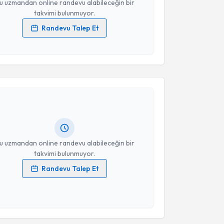
u uzmandan online randevu alabileceğin bir
takvimi bulunmuyor.
Randevu Talep Et
 verilerimin işlenmesine ilişkin
Aydınlatma Metni
'ni
 ve kişisel verilerimin belirtilen kapsamda
akvimi Talebi
esini kabul ediyorum.
Takvim Talebini Gönder
ikolog Berken Gündüz
için randevu takvimi talebi
Size bu uzmandan randevu almanız için bir takvim
ında e-posta ile bilgilendireceğiz.
resiniz
u uzmandan online randevu alabileceğin bir
takvimi bulunmuyor.
Randevu Talep Et
 verilerimin işlenmesine ilişkin
Aydınlatma Metni
'ni
 ve kişisel verilerimin belirtilen kapsamda
esini kabul ediyorum.
akvimi Talebi