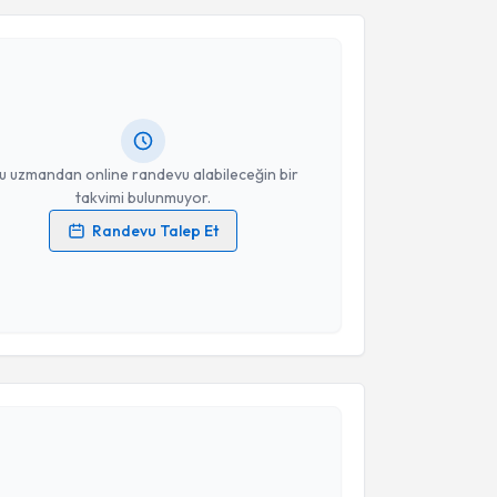
Takvim Talebini Gönder
şmanı Aminenur Duygu Bekar
için randevu takvimi
turun. Size bu uzmandan randevu almanız için bir
rlandığında e-posta ile bilgilendireceğiz.
resiniz
u uzmandan online randevu alabileceğin bir
takvimi bulunmuyor.
Randevu Talep Et
 verilerimin işlenmesine ilişkin
Aydınlatma Metni
'ni
 ve kişisel verilerimin belirtilen kapsamda
esini kabul ediyorum.
akvimi Talebi
Takvim Talebini Gönder
 Esra Çardak
için randevu takvimi talebi oluşturun.
andan randevu almanız için bir takvim
ında e-posta ile bilgilendireceğiz.