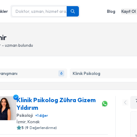
ikler
Blog
Kayıt Ol
mir
r - uzman bulundu
Danışmanı
Klinik Psikolog
6
Klinik Psikolog Zühra Gizem
Yıldırım
Psikoloji
+
1
diğer
İzmir
, Konak
5
(
9
Değerlendirme)