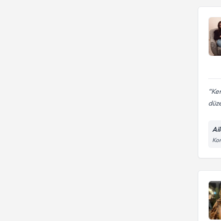
Ke
düze
Ai
Kon