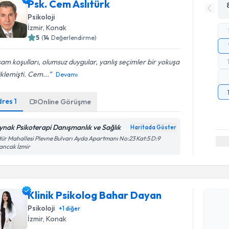
Psk. Cem Aslıtürk
Psikoloji
İzmir
, Konak
5
(
14
Değerlendirme)
am koşulları, olumsuz duygular, yanlış seçimler bir yokuşa
klemişti. Cem...
Devamı
dres
1
Online Görüşme
ynak Psikoterapi Danışmanlık ve Sağlık
Haritada Göster
tür Mahallesi Plevne Bulvarı Ayda Apartmanı No:23 Kat:5 D:9
Randevu T
ancak İzmir
Klinik Ps
oluşturun. 
Klinik Psikolog Bahar Dayan
hazırlandığ
Psikoloji
+
1
diğer
E-posta Ad
İzmir
, Konak