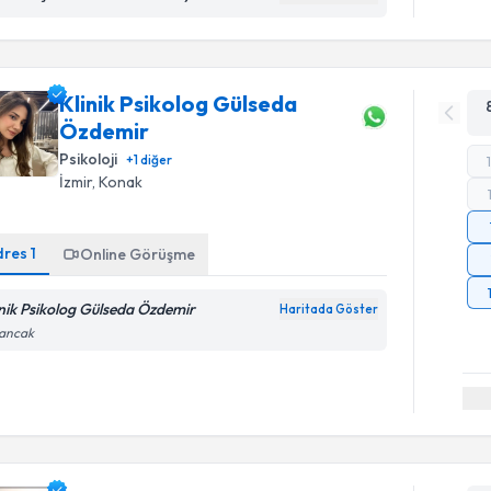
Klinik Psikolog Gülseda
Özdemir
Psikoloji
+
1
diğer
İzmir
, Konak
dres
1
Online Görüşme
inik Psikolog Gülseda Özdemir
Haritada Göster
sancak