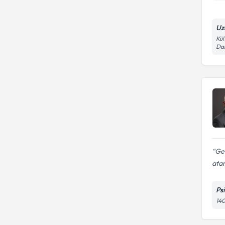
Uz
Kül
Dai
Ge
atam
Ps
140