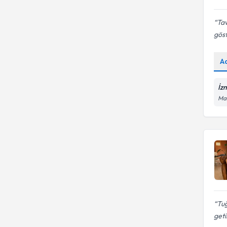
Tav
gös
A
İz
Man
Tuğ
geti