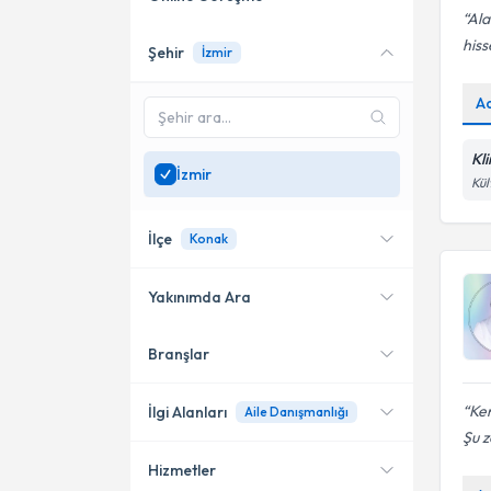
Ala
hiss
Şehir
İzmir
Online danışmanlık sunan
uzmanları göster
A
Sadece
İzmir
bölgesinde
uzman ara
Kl
İzmir
Kül
İlçe
Konak
Yakınımda Ara
Branşlar
Konumuma yakın uzmanları
Karşıyaka
göster
Konak
Ken
İlgi Alanları
Aile Danışmanlığı
Şu z
Buca
Hizmetler
Psikoloji