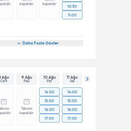
palıdır
kapalıdır
kapalıdır
10:30
11:00
Daha Fazla Göster
8 Ağu
9 Ağu
10 Ağu
11 Ağu
Cmt
Paz
Pzt
Sal
14:00
14:00
15:00
15:00
Takvim
Takvim
16:00
16:00
palıdır
kapalıdır
17:00
17:00