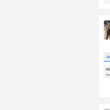
Near Easty University
Psk. Dan.
Bağlanma sorunları
İzmir Ekonomi Üniversitesi
YILDIZ TEKNİK ÜNİVERSİTESİ
Uzm. Psk.
Medipol Üniversitesi
Üsküdar Üniversitesi
A
Kl
Al