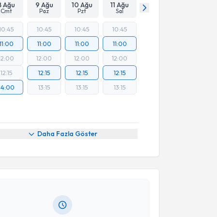
8 Ağu
9 Ağu
10 Ağu
11 Ağu
Cmt
Paz
Pzt
Sal
10:45
10:45
10:45
10:45
11:00
11:00
11:00
11:00
12:00
12:00
12:00
12:00
12:15
12:15
12:15
12:15
14:00
13:15
13:15
13:15
Daha Fazla Göster
akvimi Talebi
ikolog Bahar Dayan
için randevu takvimi talebi
Size bu uzmandan randevu almanız için bir takvim
ında e-posta ile bilgilendireceğiz.
resiniz