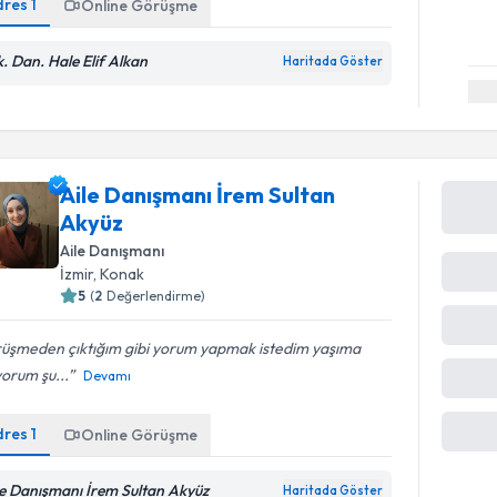
dres
1
Online Görüşme
k. Dan. Hale Elif Alkan
Haritada Göster
Aile Danışmanı İrem Sultan
Akyüz
Aile Danışmanı
İzmir
, Konak
5
(
2
Değerlendirme)
üşmeden çıktığım gibi yorum yapmak istedim yaşıma
yorum şu...
Devamı
dres
1
Online Görüşme
le Danışmanı İrem Sultan Akyüz
Haritada Göster