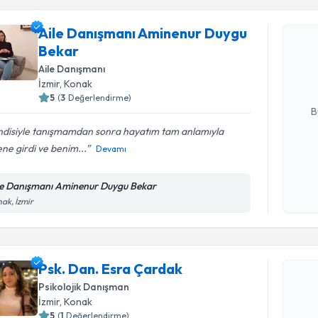
Aile Danışmanı Aminenur Duygu
Aile Danı
Bekar
talebi oluş
takvim hazı
Aile Danışmanı
İzmir
, Konak
E-posta Ad
5
(
3
Değerlendirme)
B
ndisiyle tanışmamdan sonra hayatım tam anlamıyla
ne girdi ve benim...
Devamı
Kişisel
okudum
le Danışmanı Aminenur Duygu Bekar
işlenm
ak, İzmir
Randevu T
Psk. Dan. Esra Çardak
Psk. Dan.
Psikolojik Danışman
Size bu uzm
İzmir
, Konak
hazırlandığ
5
(
1
Değerlendirme)