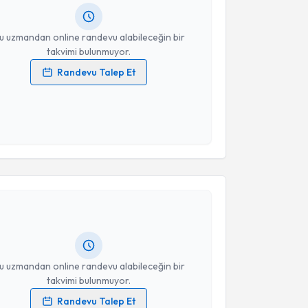
resiniz
u uzmandan online randevu alabileceğin bir
takvimi bulunmuyor.
Randevu Talep Et
 verilerimin işlenmesine ilişkin
Aydınlatma Metni
'ni
 ve kişisel verilerimin belirtilen kapsamda
esini kabul ediyorum.
akvimi Talebi
Takvim Talebini Gönder
 Tuğbagül Başer
için randevu takvimi talebi
Size bu uzmandan randevu almanız için bir takvim
ında e-posta ile bilgilendireceğiz.
resiniz
u uzmandan online randevu alabileceğin bir
takvimi bulunmuyor.
Randevu Talep Et