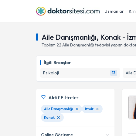
Uzmanlar
Klin
Aile Danışmanlığı, Konak - İz
Toplam
22
Aile Danışmanlığı
tedavisi yapan dokto
İlgili Branşlar
Psikoloji
Aile 
13
Aktif Filtreler
Aile Danışmanlığı
İzmir
Konak
Online Görüşme