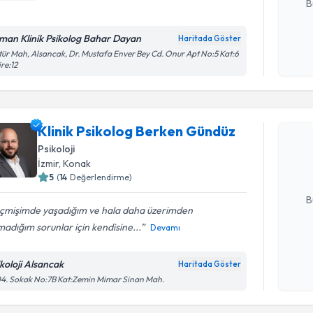
B
man Klinik Psikolog Bahar Dayan
Haritada Göster
Kişisel
tür Mah, Alsancak, Dr. Mustafa Enver Bey Cd. Onur Apt No:5 Kat:6
re:12
okudum
Randevu T
işlenm
Klinik Ps
Klinik Psikolog Berken Gündüz
oluşturun. 
Psikoloji
hazırlandığ
İzmir
, Konak
5
(
14
Değerlendirme)
E-posta Ad
B
çmişimde yaşadığım ve hala daha üzerimden
adığım sorunlar için kendisine...
Devamı
Kişisel
okudum
ikoloji Alsancak
Haritada Göster
işlenm
4. Sokak No:7B Kat:Zemin Mimar Sinan Mah.
Randevu T