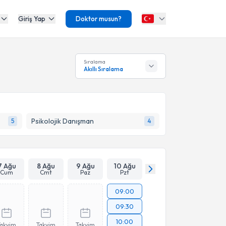
Giriş Yap
Doktor musun?
Sıralama
Akıllı Sıralama
Psikolojik Danışman
5
4
7 Ağu
8 Ağu
9 Ağu
10 Ağu
Cum
Cmt
Paz
Pzt
09:00
09:30
10:00
Takvim
Takvim
Takvim