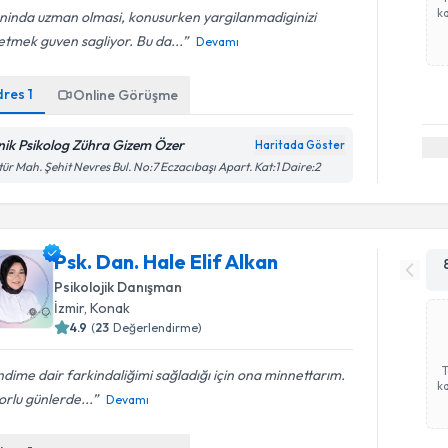
ka
ninda uzman olmasi, konusurken yargilanmadiginizi
etmek guven sagliyor. Bu da...
Devamı
dres
1
Online Görüşme
inik Psikolog Zühra Gizem Özer
Haritada Göster
tür Mah. Şehit Nevres Bul. No:7 Eczacıbaşı Apart. Kat:1 Daire:2
Psk. Dan. Hale Elif Alkan
Psikolojik Danışman
İzmir
, Konak
4.9
(
23
Değerlendirme)
dime dair farkindaliğimi sağladığı için ona minnettarım.
ka
orlu günlerde...
Devamı