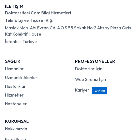
İLETİŞİM
Doktorsitesi Com Bilgi Hizmetleri
Teknoloji ve Ticaret A.Ş.
Maslak Mah. Ahi Evran Cd. A.O.S 55 Sokak No:2 Aksoy Plaza Giriş
Kat Kolektif House
İstanbul, Türkiye
SAĞLIK
PROFESYONELLER
Uzmanlar
Doktorlar İçin
Uzmanlık Alanları
Web Siteniz İçin
Hastalıklar
Kariyer
İşe Alım
Hizmetler
Hastaneler
KURUMSAL
Hakkımızda
Bize Ulaşın