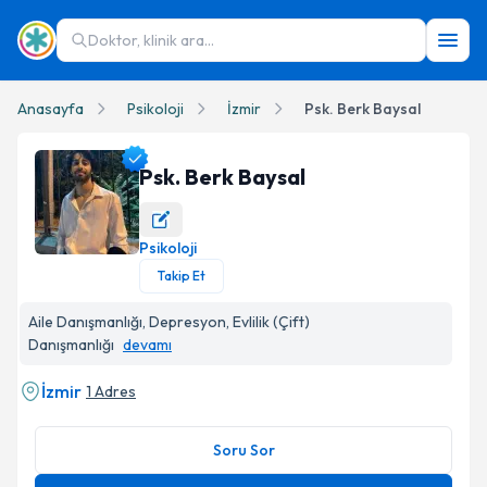
Doktor, klinik ara...
Anasayfa
Psikoloji
İzmir
Psk. Berk Baysal
Psk. Berk Baysal
Psikoloji
Psk. Berk Baysal Profil Fotoğrafı
Takip Et
Aile Danışmanlığı, Depresyon, Evlilik (Çift)
Danışmanlığı
devamı
İzmir
1 Adres
Soru Sor