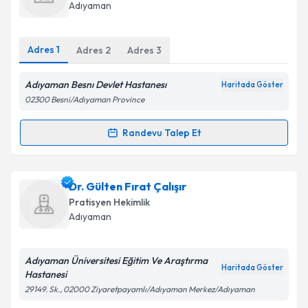
takvim hazırlandığında e-posta ile bilgilendireceğiz.
Adıyaman
E-posta Adresiniz
Adres
1
Adres
2
Adres
3
Adıyaman Besnı Devlet Hastanesı
Haritada Göster
Kişisel verilerimin işlenmesine ilişkin
Aydınlatma
02300 Besni/Adıyaman Province
Metni
'ni okudum ve kişisel verilerimin belirtilen
kapsamda işlenmesini kabul ediyorum.
Randevu Talep Et
Randevu Takvimi Talebi
Takvim Talebini Gönder
Ass. Dr. Gökhan Çil
için randevu takvimi talebi
Dr. Gülten Fırat Çalışır
oluşturun. Size bu uzmandan randevu almanız için bir
Pratisyen Hekimlik
takvim hazırlandığında e-posta ile bilgilendireceğiz.
Adıyaman
E-posta Adresiniz
Adıyaman Üniversitesi Eğitim Ve Araştırma
Haritada Göster
Hastanesi
29149. Sk., 02000 Ziyaretpayamlı/Adıyaman Merkez/Adıyaman