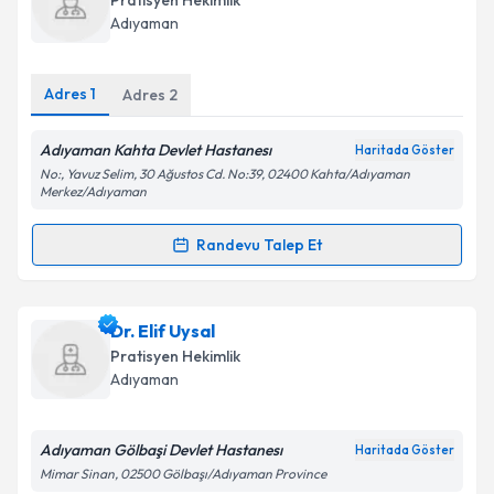
Pratisyen Hekimlik
hazırlandığında e-posta ile bilgilendireceğiz.
Adıyaman
E-posta Adresiniz
Adres
1
Adres
2
Adıyaman Kahta Devlet Hastanesı
Haritada Göster
Kişisel verilerimin işlenmesine ilişkin
Aydınlatma
No:, Yavuz Selim, 30 Ağustos Cd. No:39, 02400 Kahta/Adıyaman
Metni
'ni okudum ve kişisel verilerimin belirtilen
Merkez/Adıyaman
kapsamda işlenmesini kabul ediyorum.
Randevu Talep Et
Randevu Takvimi Talebi
Takvim Talebini Gönder
Dr. Abdullah Emre Yurttutan
için randevu takvimi
Dr. Elif Uysal
talebi oluşturun. Size bu uzmandan randevu almanız
Pratisyen Hekimlik
için bir takvim hazırlandığında e-posta ile
Adıyaman
bilgilendireceğiz.
E-posta Adresiniz
Adıyaman Gölbaşi Devlet Hastanesı
Haritada Göster
Mimar Sinan, 02500 Gölbaşı/Adıyaman Province