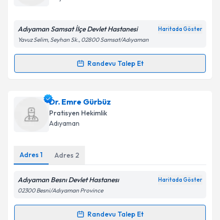
E-posta Adresiniz
Adıyaman Samsat İlçe Devlet Hastanesi
Haritada Göster
Yavuz Selim, Seyhan Sk., 02800 Samsat/Adıyaman
Kişisel verilerimin işlenmesine ilişkin
Aydınlatma
Randevu Talep Et
Randevu Takvimi Talebi
Metni
'ni okudum ve kişisel verilerimin belirtilen
kapsamda işlenmesini kabul ediyorum.
Dr. Şuayb Erdil
için randevu takvimi talebi oluşturun.
Dr. Emre Gürbüz
Size bu uzmandan randevu almanız için bir takvim
Takvim Talebini Gönder
Pratisyen Hekimlik
hazırlandığında e-posta ile bilgilendireceğiz.
Adıyaman
E-posta Adresiniz
Adres
1
Adres
2
Adıyaman Besnı Devlet Hastanesı
Haritada Göster
Kişisel verilerimin işlenmesine ilişkin
Aydınlatma
02300 Besni/Adıyaman Province
Metni
'ni okudum ve kişisel verilerimin belirtilen
kapsamda işlenmesini kabul ediyorum.
Randevu Talep Et
Randevu Takvimi Talebi