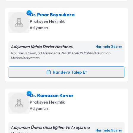
Uzm. Dr. Mevlüt Doğukan
için randevu takvimi talebi
Dr. Pınar Boynukara
oluşturun. Size bu uzmandan randevu almanız için bir
Pratisyen Hekimlik
takvim hazırlandığında e-posta ile bilgilendireceğiz.
Adıyaman
E-posta Adresiniz
Adıyaman Kahta Devlet Hastanesı
Haritada Göster
No:, Yavuz Selim, 30 Ağustos Cd. No:39, 02400 Kahta/Adıyaman
Merkez/Adıyaman
Kişisel verilerimin işlenmesine ilişkin
Aydınlatma
Randevu Talep Et
Metni
'ni okudum ve kişisel verilerimin belirtilen
Randevu Takvimi Talebi
kapsamda işlenmesini kabul ediyorum.
Dr. Pınar Boynukara
için randevu takvimi talebi
Dr. Ramazan Kırvar
Takvim Talebini Gönder
oluşturun. Size bu uzmandan randevu almanız için bir
Pratisyen Hekimlik
takvim hazırlandığında e-posta ile bilgilendireceğiz.
Adıyaman
E-posta Adresiniz
Adıyaman Üniversitesi Eğitim Ve Araştırma
Haritada Göster