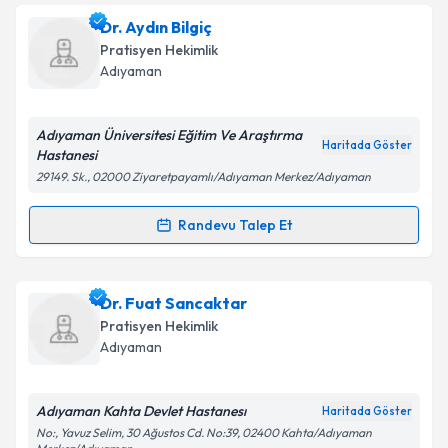
Dr. Serap Sucularlı
için randevu takvimi talebi
Dr. Aydın Bilgiç
Takvim Talebini Gönder
oluşturun. Size bu uzmandan randevu almanız için bir
Pratisyen Hekimlik
takvim hazırlandığında e-posta ile bilgilendireceğiz.
Adıyaman
E-posta Adresiniz
Adıyaman Üniversitesi Eğitim Ve Araştırma
Haritada Göster
Hastanesi
29149. Sk., 02000 Ziyaretpayamlı/Adıyaman Merkez/Adıyaman
Kişisel verilerimin işlenmesine ilişkin
Aydınlatma
Metni
'ni okudum ve kişisel verilerimin belirtilen
Randevu Talep Et
Randevu Takvimi Talebi
kapsamda işlenmesini kabul ediyorum.
Dr. Aydın Bilgiç
için randevu takvimi talebi oluşturun.
Dr. Fuat Sancaktar
Takvim Talebini Gönder
Size bu uzmandan randevu almanız için bir takvim
Pratisyen Hekimlik
hazırlandığında e-posta ile bilgilendireceğiz.
Adıyaman
E-posta Adresiniz
Adıyaman Kahta Devlet Hastanesı
Haritada Göster
No:, Yavuz Selim, 30 Ağustos Cd. No:39, 02400 Kahta/Adıyaman