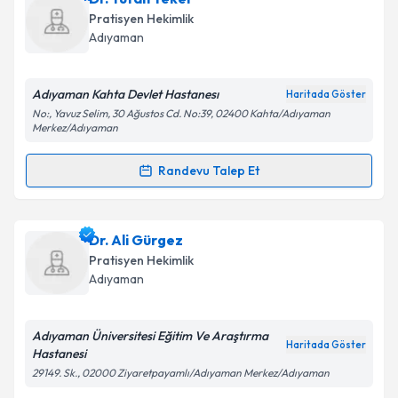
Takvim Talebini Gönder
Size bu uzmandan randevu almanız için bir takvim
Pratisyen Hekimlik
hazırlandığında e-posta ile bilgilendireceğiz.
Adıyaman
E-posta Adresiniz
Adıyaman Kahta Devlet Hastanesı
Haritada Göster
No:, Yavuz Selim, 30 Ağustos Cd. No:39, 02400 Kahta/Adıyaman
Merkez/Adıyaman
Kişisel verilerimin işlenmesine ilişkin
Aydınlatma
Randevu Talep Et
Metni
'ni okudum ve kişisel verilerimin belirtilen
Randevu Takvimi Talebi
kapsamda işlenmesini kabul ediyorum.
Dr. Tufan Teker
için randevu takvimi talebi oluşturun.
Dr. Ali Gürgez
Takvim Talebini Gönder
Size bu uzmandan randevu almanız için bir takvim
Pratisyen Hekimlik
hazırlandığında e-posta ile bilgilendireceğiz.
Adıyaman
E-posta Adresiniz
Adıyaman Üniversitesi Eğitim Ve Araştırma
Haritada Göster
Hastanesi
29149. Sk., 02000 Ziyaretpayamlı/Adıyaman Merkez/Adıyaman
Kişisel verilerimin işlenmesine ilişkin
Aydınlatma