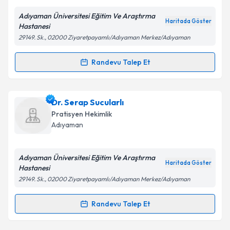
E-posta Adresiniz
Adıyaman Üniversitesi Eğitim Ve Araştırma
Haritada Göster
Hastanesi
29149. Sk., 02000 Ziyaretpayamlı/Adıyaman Merkez/Adıyaman
Kişisel verilerimin işlenmesine ilişkin
Aydınlatma
Metni
'ni okudum ve kişisel verilerimin belirtilen
Randevu Talep Et
Randevu Takvimi Talebi
kapsamda işlenmesini kabul ediyorum.
Dr. Mehmet Kakız
için randevu takvimi talebi
Dr. Serap Sucularlı
Takvim Talebini Gönder
oluşturun. Size bu uzmandan randevu almanız için bir
Pratisyen Hekimlik
takvim hazırlandığında e-posta ile bilgilendireceğiz.
Adıyaman
E-posta Adresiniz
Adıyaman Üniversitesi Eğitim Ve Araştırma
Haritada Göster
Hastanesi
29149. Sk., 02000 Ziyaretpayamlı/Adıyaman Merkez/Adıyaman
Kişisel verilerimin işlenmesine ilişkin
Aydınlatma
Metni
'ni okudum ve kişisel verilerimin belirtilen
Randevu Talep Et
Randevu Takvimi Talebi
kapsamda işlenmesini kabul ediyorum.