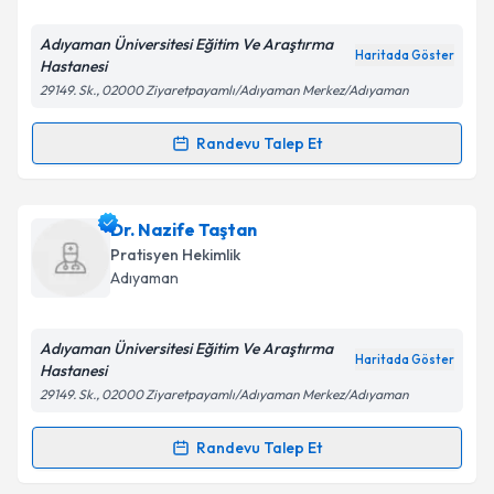
E-posta Adresiniz
Adıyaman Üniversitesi Eğitim Ve Araştırma
Haritada Göster
Hastanesi
29149. Sk., 02000 Ziyaretpayamlı/Adıyaman Merkez/Adıyaman
Kişisel verilerimin işlenmesine ilişkin
Aydınlatma
Metni
'ni okudum ve kişisel verilerimin belirtilen
Randevu Talep Et
Randevu Takvimi Talebi
kapsamda işlenmesini kabul ediyorum.
Dr. Ömer Burak Küçükebe
için randevu takvimi
Dr. Nazife Taştan
Takvim Talebini Gönder
talebi oluşturun. Size bu uzmandan randevu almanız
Pratisyen Hekimlik
için bir takvim hazırlandığında e-posta ile
Adıyaman
bilgilendireceğiz.
E-posta Adresiniz
Adıyaman Üniversitesi Eğitim Ve Araştırma
Haritada Göster
Hastanesi
29149. Sk., 02000 Ziyaretpayamlı/Adıyaman Merkez/Adıyaman
Kişisel verilerimin işlenmesine ilişkin
Aydınlatma
Randevu Talep Et
Randevu Takvimi Talebi
Metni
'ni okudum ve kişisel verilerimin belirtilen
kapsamda işlenmesini kabul ediyorum.