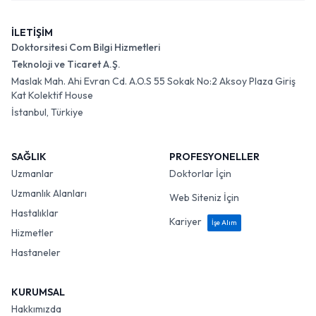
İLETİŞİM
Doktorsitesi Com Bilgi Hizmetleri
Teknoloji ve Ticaret A.Ş.
Maslak Mah. Ahi Evran Cd. A.O.S 55 Sokak No:2 Aksoy Plaza Giriş
Kat Kolektif House
İstanbul, Türkiye
SAĞLIK
PROFESYONELLER
Uzmanlar
Doktorlar İçin
Uzmanlık Alanları
Web Siteniz İçin
Hastalıklar
Kariyer
İşe Alım
Hizmetler
Hastaneler
KURUMSAL
Hakkımızda