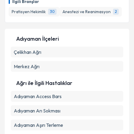
E-posta Adresiniz
İlgili Branşlar
Pratisyen Hekimlik
Anestezi ve Reanimasyon
30
2
Kişisel verilerimin işlenmesine ilişkin
Aydınlatma
Metni
'ni okudum ve kişisel verilerimin belirtilen
Adıyaman İlçeleri
kapsamda işlenmesini kabul ediyorum.
Çelikhan
Ağrı
Takvim Talebini Gönder
Merkez
Ağrı
Ağrı ile İlgili Hastalıklar
Adıyaman Access Bars
Adıyaman Arı Sokması
Adıyaman Aşırı Terleme