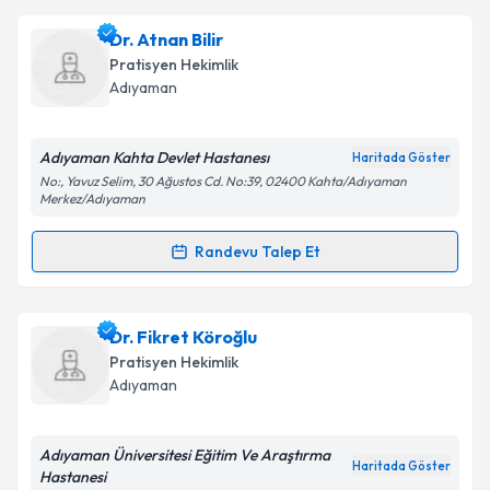
Dr. Nazife Taştan
için randevu takvimi talebi
Dr. Atnan Bilir
oluşturun. Size bu uzmandan randevu almanız için bir
Takvim Talebini Gönder
Pratisyen Hekimlik
takvim hazırlandığında e-posta ile bilgilendireceğiz.
Adıyaman
E-posta Adresiniz
Adıyaman Kahta Devlet Hastanesı
Haritada Göster
No:, Yavuz Selim, 30 Ağustos Cd. No:39, 02400 Kahta/Adıyaman
Merkez/Adıyaman
Kişisel verilerimin işlenmesine ilişkin
Aydınlatma
Randevu Talep Et
Metni
'ni okudum ve kişisel verilerimin belirtilen
Randevu Takvimi Talebi
kapsamda işlenmesini kabul ediyorum.
Dr. Atnan Bilir
için randevu takvimi talebi oluşturun.
Dr. Fikret Köroğlu
Takvim Talebini Gönder
Size bu uzmandan randevu almanız için bir takvim
Pratisyen Hekimlik
hazırlandığında e-posta ile bilgilendireceğiz.
Adıyaman
E-posta Adresiniz
Adıyaman Üniversitesi Eğitim Ve Araştırma
Haritada Göster
Hastanesi