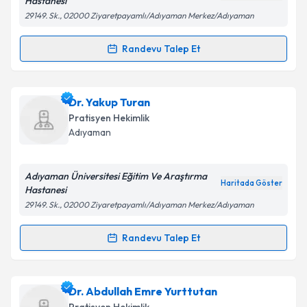
Hastanesi
29149. Sk., 02000 Ziyaretpayamlı/Adıyaman Merkez/Adıyaman
Kişisel verilerimin işlenmesine ilişkin
Aydınlatma
Metni
'ni okudum ve kişisel verilerimin belirtilen
Randevu Talep Et
Randevu Takvimi Talebi
kapsamda işlenmesini kabul ediyorum.
Dr. Ramazan Kırvar
için randevu takvimi talebi
Dr. Yakup Turan
Takvim Talebini Gönder
oluşturun. Size bu uzmandan randevu almanız için bir
Pratisyen Hekimlik
takvim hazırlandığında e-posta ile bilgilendireceğiz.
Adıyaman
E-posta Adresiniz
Adıyaman Üniversitesi Eğitim Ve Araştırma
Haritada Göster
Hastanesi
29149. Sk., 02000 Ziyaretpayamlı/Adıyaman Merkez/Adıyaman
Kişisel verilerimin işlenmesine ilişkin
Aydınlatma
Metni
'ni okudum ve kişisel verilerimin belirtilen
Randevu Talep Et
Randevu Takvimi Talebi
kapsamda işlenmesini kabul ediyorum.
Dr. Yakup Turan
için randevu takvimi talebi oluşturun.
Dr. Abdullah Emre Yurttutan
Takvim Talebini Gönder
Size bu uzmandan randevu almanız için bir takvim