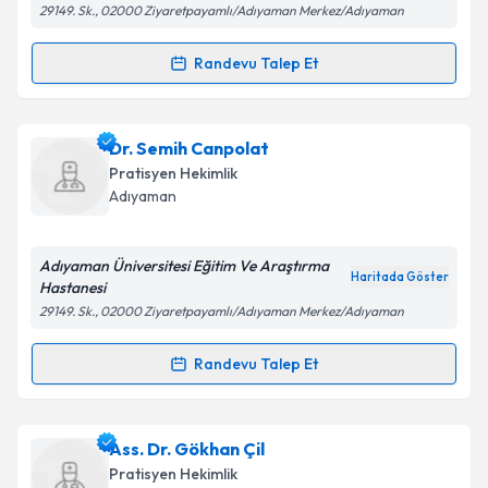
29149. Sk., 02000 Ziyaretpayamlı/Adıyaman Merkez/Adıyaman
Kişisel verilerimin işlenmesine ilişkin
Aydınlatma
Metni
'ni okudum ve kişisel verilerimin belirtilen
Randevu Talep Et
Randevu Takvimi Talebi
kapsamda işlenmesini kabul ediyorum.
Dr. Fikret Köroğlu
için randevu takvimi talebi
Dr. Semih Canpolat
Takvim Talebini Gönder
oluşturun. Size bu uzmandan randevu almanız için bir
Pratisyen Hekimlik
takvim hazırlandığında e-posta ile bilgilendireceğiz.
Adıyaman
E-posta Adresiniz
Adıyaman Üniversitesi Eğitim Ve Araştırma
Haritada Göster
Hastanesi
29149. Sk., 02000 Ziyaretpayamlı/Adıyaman Merkez/Adıyaman
Kişisel verilerimin işlenmesine ilişkin
Aydınlatma
Metni
'ni okudum ve kişisel verilerimin belirtilen
Randevu Talep Et
Randevu Takvimi Talebi
kapsamda işlenmesini kabul ediyorum.
Dr. Semih Canpolat
için randevu takvimi talebi
Ass. Dr. Gökhan Çil
Takvim Talebini Gönder
oluşturun. Size bu uzmandan randevu almanız için bir
Pratisyen Hekimlik