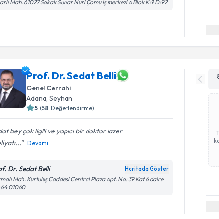
arlı Mah. 61027 Sokak Sunar Nuri Çomu İş merkezi A Blok K:9 D:92
Prof. Dr. Sedat Belli
Genel Cerrahi
Adana
, Seyhan
5
(
58
Değerlendirme)
at bey çok ilgili ve yapıcı bir doktor lazer
ka
iyatı...
Devamı
f. Dr. Sedat Belli
Haritada Göster
malı Mah. Kurtuluş Caddesi Central Plaza Apt. No: 39 Kat 6 daire
:64 01060