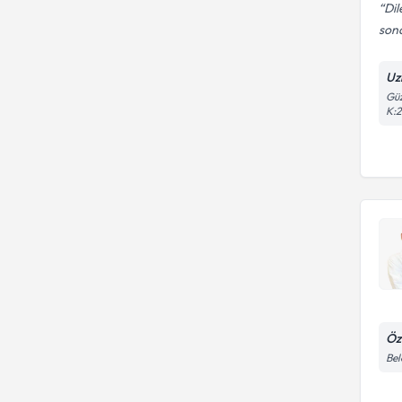
Dil
sona
Uz
Güz
K:2
Öz
Bel