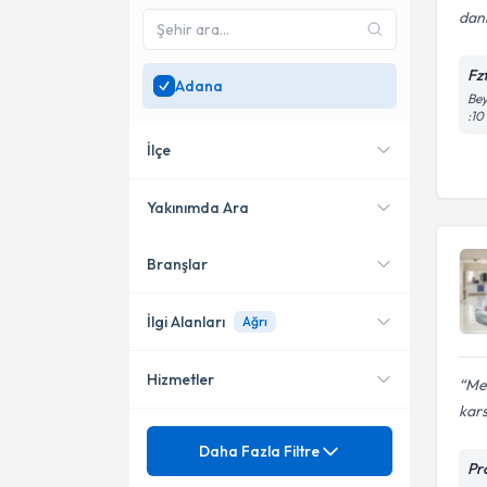
dan
Fz
Adana
Bey
:10
İlçe
Yakınımda Ara
Branşlar
Konumuma yakın uzmanları
Çukurova
göster
Seyhan
İlgi Alanları
Ağrı
Yüreğir
Hizmetler
Me
Pratisyen Hekimlik
kars
Anestezi ve Reanimasyon
Mezuniyet
Ağrı
Daha Fazla Filtre
Pr
Genel Cerrahi