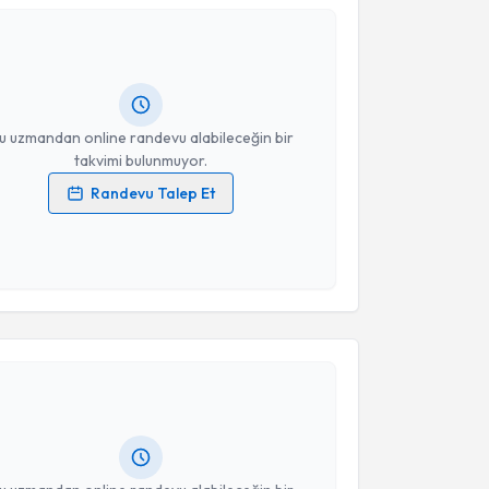
Kamer Şele
için randevu takvimi talebi oluşturun. Size
 randevu almanız için bir takvim hazırlandığında e-
lgilendireceğiz.
resiniz
u uzmandan online randevu alabileceğin bir
takvimi bulunmuyor.
Randevu Talep Et
 verilerimin işlenmesine ilişkin
Aydınlatma Metni
'ni
 ve kişisel verilerimin belirtilen kapsamda
esini kabul ediyorum.
akvimi Talebi
Takvim Talebini Gönder
Mehmet Sefa Yalçın
için randevu takvimi talebi
Size bu uzmandan randevu almanız için bir takvim
ında e-posta ile bilgilendireceğiz.
resiniz