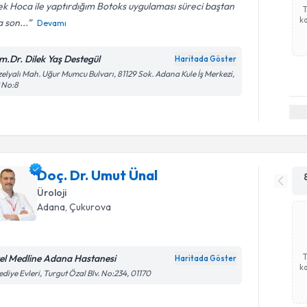
ek Hoca ile yaptırdığım Botoks uygulaması süreci baştan
ka
 son...
Devamı
m.Dr. Dilek Yaş Destegül
Haritada Göster
elyalı Mah. Uğur Mumcu Bulvarı, 81129 Sok. Adana Kule İş Merkezi,
 No:8
Doç. Dr. Umut Ünal
Üroloji
Adana
, Çukurova
el Medline Adana Hastanesi
Haritada Göster
ka
ediye Evleri, Turgut Özal Blv. No:234, 01170