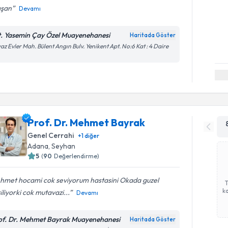
ışan
Devamı
t. Yasemin Çay Özel Muayenehanesi
Haritada Göster
az Evler Mah. Bülent Angın Bulv. Yenikent Apt. No:6 Kat : 4 Daire
Prof. Dr. Mehmet Bayrak
Genel Cerrahi
+
1
diğer
Adana
, Seyhan
5
(
90
Değerlendirme)
hmet hocami cok seviyorum hastasini Okada guzel
ka
iliyorki cok mutavazi...
Devamı
of. Dr. Mehmet Bayrak Muayenehanesi
Haritada Göster