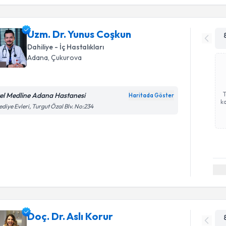
Uzm. Dr. Yunus Coşkun
Dahiliye - İç Hastalıkları
Adana
, Çukurova
el Medline Adana Hastanesi
Haritada Göster
ka
ediye Evleri, Turgut Özal Blv. No:234
Doç. Dr. Aslı Korur