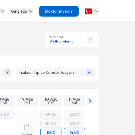
Giriş Yap
Doktor musun?
Sıralama
Akıllı Sıralama
Fiziksel Tıp ve Rehabilitasyon
9
4
8 Ağu
9 Ağu
10 Ağu
11 Ağu
Cmt
Paz
Pzt
Sal
18:00
09:00
12:00
10:00
13:00
11:00
14:00
Takvim