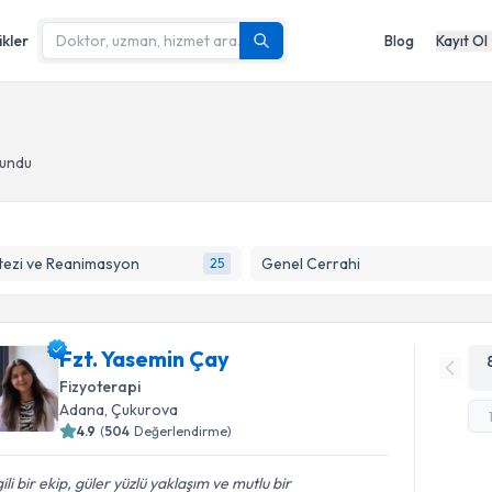
ikler
Blog
Kayıt Ol
lundu
tezi ve Reanimasyon
Genel Cerrahi
25
Fzt. Yasemin Çay
Fizyoterapi
Adana
, Çukurova
4.9
(
504
Değerlendirme)
gili bir ekip, güler yüzlü yaklaşım ve mutlu bir