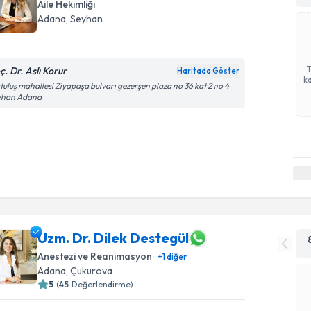
Aile Hekimliği
Adana
, Seyhan
ç. Dr. Aslı Korur
Haritada Göster
ka
tuluş mahallesi Ziyapaşa bulvarı gezerşen plaza no 36 kat 2 no 4
yhan Adana
Uzm. Dr. Dilek Destegül
Anestezi ve Reanimasyon
+
1
diğer
Adana
, Çukurova
5
(
45
Değerlendirme)