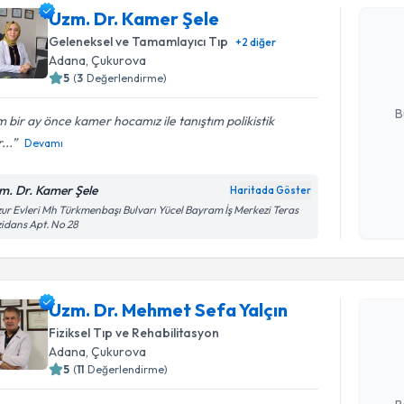
Uzm. Dr. Kamer Şele
Uzm. Dr. 
bu uzmandan
Geleneksel ve Tamamlayıcı Tıp
+
2
diğer
posta ile bi
Adana
, Çukurova
5
(
3
Değerlendirme)
E-posta Ad
B
 bir ay önce kamer hocamız ile tanıştım polikistik
...
Devamı
Kişisel
m. Dr. Kamer Şele
Haritada Göster
okudum
ur Evleri Mh Türkmenbaşı Bulvarı Yücel Bayram İş Merkezi Teras
işlenm
idans Apt. No 28
Randevu T
Uzm. Dr. Mehmet Sefa Yalçın
Uzm. Dr. 
oluşturun. 
Fiziksel Tıp ve Rehabilitasyon
hazırlandığ
Adana
, Çukurova
5
(
11
Değerlendirme)
E-posta Ad