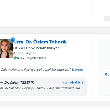
Randevu T
Uzm. Dr. 
Uzm. Dr. Özlem Teberik
Size bu uzm
Fiziksel Tıp ve Rehabilitasyon
hazırlandığ
Adana
, Seyhan
E-posta Ad
5
(
37
Değerlendirme)
 Özlem Hanıma ilgisi için çok teşekkür ederim.
Devamı
Kişisel
m. Dr. Özlem TEBERİK
Haritada Göster
okudum
at Bey Mahallesi Türk Kuşu Caddesi Günep Panorama Kat 3 No
1
işlenm
Randevu T