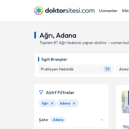
Uzmanlar
Klin
Ağrı, Adana
Toplam
87
Ağrı
tedavisi yapan doktor - uzman bu
İlgili Branşlar
Pratisyen Hekimlik
Anes
39
Aktif Filtreler
Ağrı
Adana
Şehir
Adana
Bil