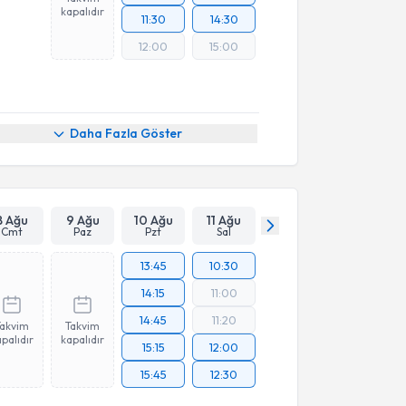
kapalıdır
11:30
14:30
12:00
15:00
Daha Fazla Göster
8 Ağu
9 Ağu
10 Ağu
11 Ağu
Cmt
Paz
Pzt
Sal
13:45
10:30
14:15
11:00
14:45
11:20
Takvim
Takvim
palıdır
kapalıdır
15:15
12:00
15:45
12:30