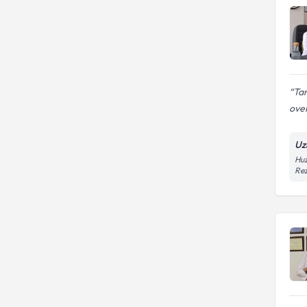
Tam
over
Uz
Huz
Rez