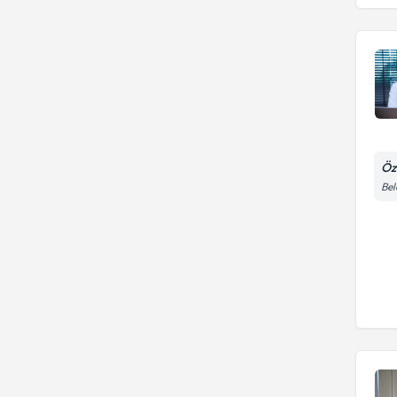
ÜNİVERSİTESİ
Öz
Bel