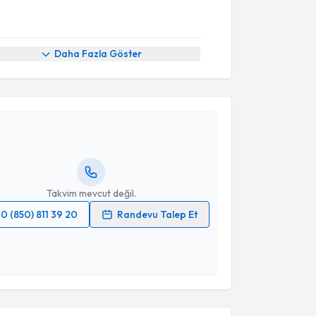
Daha Fazla Göster
akvimi Talebi
Özlem Teberik
için randevu takvimi talebi oluşturun.
andan randevu almanız için bir takvim
ında e-posta ile bilgilendireceğiz.
resiniz
Takvim mevcut değil.
0 (850) 811 39 20
Randevu Talep Et
 verilerimin işlenmesine ilişkin
Aydınlatma Metni
'ni
 ve kişisel verilerimin belirtilen kapsamda
esini kabul ediyorum.
akvimi Talebi
Takvim Talebini Gönder