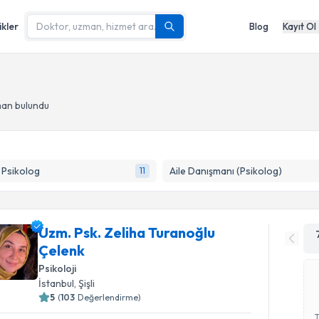
ikler
Blog
Kayıt Ol
man bulundu
k Psikolog
Aile Danışmanı (Psikolog)
11
Uzm. Psk. Zeliha Turanoğlu
Çelenk
Psikoloji
İstanbul
, Şişli
5
(
103
Değerlendirme)