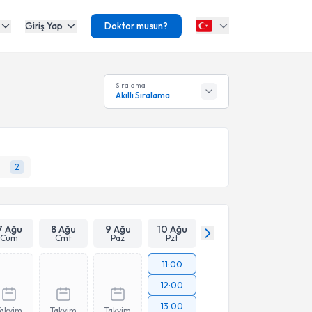
Giriş Yap
Doktor musun?
Sıralama
Akıllı Sıralama
2
7 Ağu
8 Ağu
9 Ağu
10 Ağu
Cum
Cmt
Paz
Pzt
11:00
12:00
13:00
Takvim
Takvim
Takvim