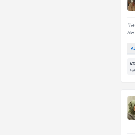
Her
Herk
A
Kl
Fah