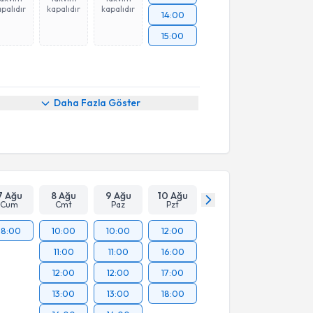
palıdır
kapalıdır
kapalıdır
14:00
15:00
Daha Fazla Göster
7 Ağu
8 Ağu
9 Ağu
10 Ağu
Cum
Cmt
Paz
Pzt
18:00
10:00
10:00
12:00
11:00
11:00
16:00
12:00
12:00
17:00
13:00
13:00
18:00