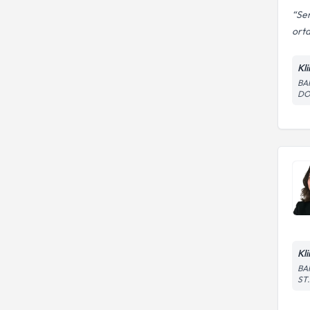
Sem
orta
Kl
BA
DO
Kl
BA
ST.