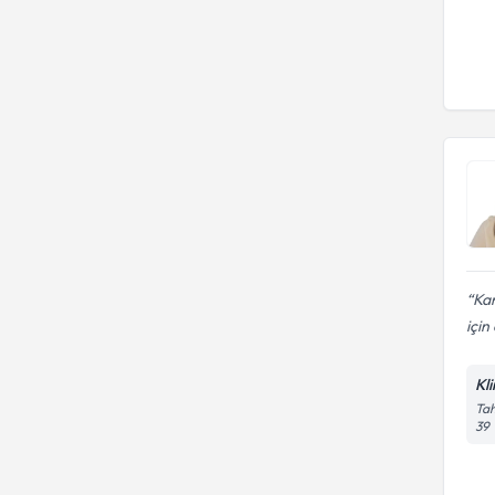
Kar
için
Kl
Tah
39