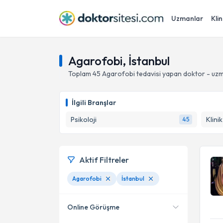
Uzmanlar
Klin
Agarofobi, İstanbul
Toplam
45
Agarofobi
tedavisi yapan doktor - uz
İlgili Branşlar
Psikoloji
Klini
45
Aktif Filtreler
Agarofobi
İstanbul
Online Görüşme