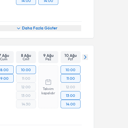
14:00
14:00
Daha Fazla Göster
7 Ağu
8 Ağu
9 Ağu
10 Ağu
Cum
Cmt
Paz
Pzt
18:00
10:00
10:00
19:00
11:00
11:00
12:00
12:00
Takvim
kapalıdır
13:00
13:00
14:30
14:00