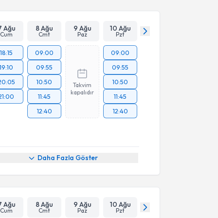
7 Ağu
8 Ağu
9 Ağu
10 Ağu
Cum
Cmt
Paz
Pzt
18:15
09:00
09:00
19:10
09:55
09:55
20:05
10:50
10:50
Takvim
kapalıdır
21:00
11:45
11:45
12:40
12:40
Daha Fazla Göster
7 Ağu
8 Ağu
9 Ağu
10 Ağu
Cum
Cmt
Paz
Pzt