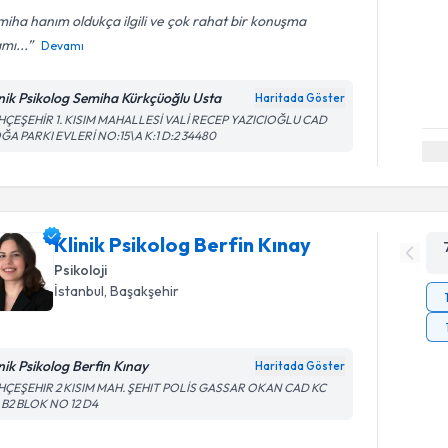
iha hanım oldukça ilgili ve çok rahat bir konuşma
mı...
Devamı
inik Psikolog Semiha Kürkçüoğlu Usta
Haritada Göster
HÇEŞEHİR 1. KISIM MAHALLESİ VALİ RECEP YAZICIOĞLU CAD
ĞA PARKI EVLERİ NO:15\A K:1 D:2 34480
Klinik Psikolog Berfin Kınay
Psikoloji
İstanbul
, Başakşehir
inik Psikolog Berfin Kınay
Haritada Göster
HÇEŞEHIR 2 KISIM MAH. ŞEHIT POLİS GASSAR OKAN CAD KC
 B2 BLOK NO 12 D4