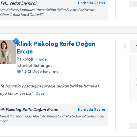
. Psk. Vedat Demiral
Haritada Göster
an Kahveci Mahallesi Yavuz Sultan Selim Bulvarı Perlavista
idans A Blok Kat:5 Daire:32
Klinik Psikolog Raife Doğan
Ercan
Psikoloji
+
1
diğer
İstanbul
, Sultangazi
4.5
(
2
Değerlendirme)
ka
fe hanımla yaşadığım süreçle alakalı birlikte hareket
eye karar verdik
Devamı
inik Psikolog Raife Doğan Ercan
Haritada Göster
tançiftliği Mah. Gazi Mustafa Kemal Cad. No:5 Daire:6 Sultangazi
anbul