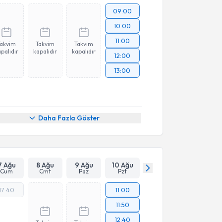
09:00
10:00
11:00
Takvim
Takvim
Takvim
palıdır
kapalıdır
kapalıdır
12:00
13:00
Daha Fazla Göster
7 Ağu
8 Ağu
9 Ağu
10 Ağu
Cum
Cmt
Paz
Pzt
17:40
11:00
11:50
12:40