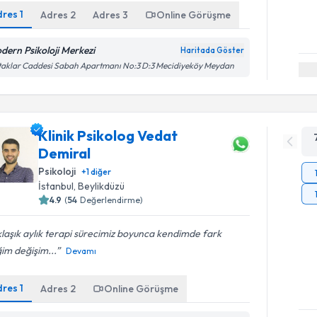
dres
1
Adres
2
Adres
3
Online Görüşme
dern Psikoloji Merkezi
Haritada Göster
aklar Caddesi Sabah Apartmanı No:3 D:3 Mecidiyeköy Meydan
Klinik Psikolog Vedat
Demiral
Psikoloji
+
1
diğer
İstanbul
, Beylikdüzü
4.9
(
54
Değerlendirme)
laşık aylık terapi sürecimiz boyunca kendimde fark
ğim değişim...
Devamı
dres
1
Adres
2
Online Görüşme