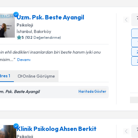
Uzm. Psk. Beste Ayangil
Psikoloji
İstanbul
, Bakırköy
5
(
102
Değerlendirme)
nin ehli dedikleri insanlardan biri beste hanım iyiki onu
isim...
Devamı
dres
1
Online Görüşme
m. Psk. Beste Ayangil
Haritada Göster
Klinik Psikolog Ahsen Berkit
Psikoloji