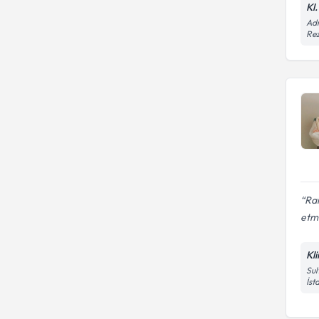
Kl
FATİH SULTAN MEHMET VAKIF
BOĞAZİÇİ ÜNİVERSİTESİ
Adn
ÜNİVERSİTESİ
Rez
Fatih Sultan Mehmet Vakıf
Esenyurt Üniversitesi
Üniversitesi
HACETTEPE ÜNIVERSITESI
HALIC UNIVERSITESI
HASAN KALYONCU
UNIVERSITESI
Rai
etm
Kl
Sul
İst