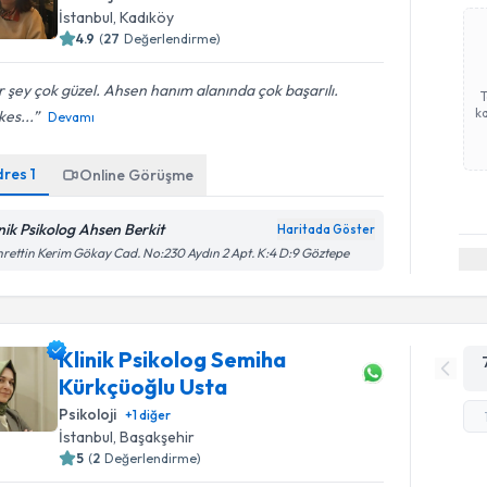
İstanbul
, Kadıköy
4.9
(
27
Değerlendirme)
 şey çok güzel. Ahsen hanım alanında çok başarılı.
ka
es...
Devamı
dres
1
Online Görüşme
inik Psikolog Ahsen Berkit
Haritada Göster
rettin Kerim Gökay Cad. No:230 Aydın 2 Apt. K:4 D:9 Göztepe
Klinik Psikolog Semiha
Kürkçüoğlu Usta
Psikoloji
+
1
diğer
İstanbul
, Başakşehir
5
(
2
Değerlendirme)