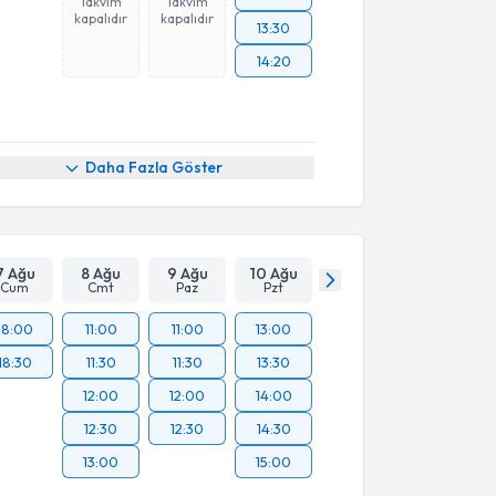
Takvim
Takvim
kapalıdır
kapalıdır
13:30
14:20
Daha Fazla Göster
7 Ağu
8 Ağu
9 Ağu
10 Ağu
Cum
Cmt
Paz
Pzt
18:00
11:00
11:00
13:00
18:30
11:30
11:30
13:30
12:00
12:00
14:00
12:30
12:30
14:30
13:00
15:00