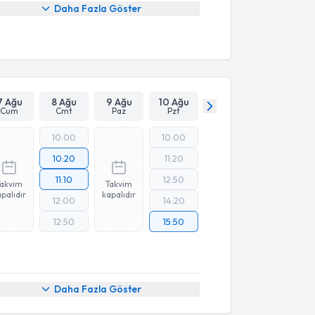
Daha Fazla Göster
7 Ağu
8 Ağu
9 Ağu
10 Ağu
Cum
Cmt
Paz
Pzt
10:00
10:00
10:20
11:20
11:10
12:50
Takvim
Takvim
palıdır
kapalıdır
12:00
14:20
12:50
15:50
Daha Fazla Göster