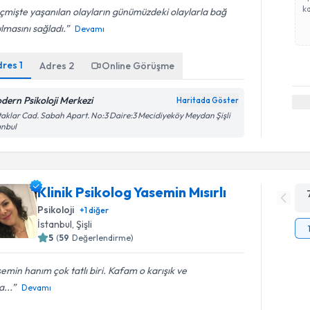
ka
mişte yaşanılan olayların günümüzdeki olaylarla bağ
lmasını sağladı.
Devamı
dres
1
Adres
2
Online Görüşme
dern Psikoloji Merkezi
Haritada Göster
aklar Cad. Sabah Apart. No:3 Daire:3 Mecidiyeköy Meydan Şişli
anbul
Klinik Psikolog Yasemin Mısırlı
Psikoloji
+
1
diğer
İstanbul
, Şişli
5
(
59
Değerlendirme)
emin hanım çok tatlı biri. Kafam o karışık ve
...
Devamı