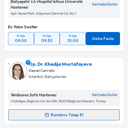
Bahçeşehir Liv Hospital İstinye Üniversite
Metni
'ni okudum ve kişisel verilerimin belirtilen
Haritada Göster
Hastanesi
kapsamda işlenmesini kabul ediyorum.
Aşık Veysel Mah, Süleyman Demirel Cd. No:1
En Yakın Saatler
Takvim Talebini Gönder
10 Ağu
10 Ağu
10 Ağu
Daha Fazla
09:00
09:30
10:00
Op. Dr. Khadija Mustafayeva
Genel Cerrahi
İstanbul
, Bahçelievler
Yenibosna Safa Hastanesi
Haritada Göster
Yıldıztepe, Bağcılar Cd. No:108, 34203 Bağcılar/İstanbul, Turkey
Randevu Talep Et
Randevu Takvimi Talebi