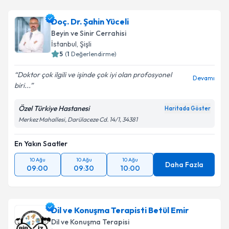
Doç. Dr. Şahin Yüceli
Beyin ve Sinir Cerrahisi
İstanbul
, Şişli
5
(
1
Değerlendirme)
Doktor çok ilgili ve işinde çok iyi olan profosyonel
Devamı
biri...
Özel Türkiye Hastanesi
Haritada Göster
Merkez Mahallesi, Darülaceze Cd. 14/1, 34381
En Yakın Saatler
10 Ağu
10 Ağu
10 Ağu
Daha Fazla
09:00
09:30
10:00
Dil ve Konuşma Terapisti Betül Emir
Dil ve Konuşma Terapisi