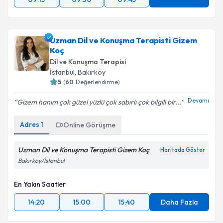
Uzman Dil ve Konuşma Terapisti Gizem
Koç
Dil ve Konuşma Terapisi
İstanbul
, Bakırköy
5
(
60
Değerlendirme)
Devamı
Gizem hanım çok güzel yüzlü çok sabırlı çok bilgili bir...
Adres
1
Online Görüşme
Uzman Dil ve Konuşma Terapisti Gizem Koç
Haritada Göster
Bakırköy/İstanbul
En Yakın Saatler
14:20
15:00
15:40
Daha Fazla