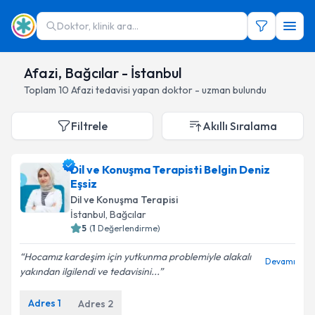
Doktor, klinik ara...
Afazi, Bağcılar - İstanbul
Toplam
10
Afazi
tedavisi yapan doktor - uzman bulundu
Filtrele
Akıllı Sıralama
Dil ve Konuşma Terapisti Belgin Deniz
Eşsiz
Dil ve Konuşma Terapisi
İstanbul
, Bağcılar
5
(
1
Değerlendirme)
Hocamız kardeşim için yutkunma problemiyle alakalı
Devamı
yakından ilgilendi ve tedavisini...
Adres
1
Adres
2