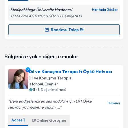
Medipol Mega Üniversite Hastanesi
Haritada Göster
TEM AVRUPA OTOYOLU GÖZTEPE ÇIKIŞI NO:1
Randevu Talep Et
Randevu Takvimi Talebi
Dil ve Konuşma Terapisti Belgin Deniz Eşsiz
için
Bölgenize yakın diğer uzmanlar
randevu takvimi talebi oluşturun. Size bu uzmandan
randevu almanız için bir takvim hazırlandığında e-
posta ile bilgilendireceğiz.
Dil ve Konuşma Terapisti Öykü Helvacı
Dil ve Konuşma Terapisi
E-posta Adresiniz
İstanbul
, Esenler
5
(
8
Değerlendirme)
Beni endişelendiren ses nodülüm için Dkt Öykü
Devamı
Helvacı'ya muayene oldum....
Kişisel verilerimin işlenmesine ilişkin
Aydınlatma
Metni
'ni okudum ve kişisel verilerimin belirtilen
kapsamda işlenmesini kabul ediyorum.
Adres
1
Online Görüşme