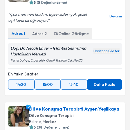
5
(
5
Değerlendirme)
Çok memnun kaldım. Egzersizleri çok güzel
Devamı
açıklayarak öğretiyor.
Adres
1
Adres
2
Online Görüşme
Doç. Dr. Necati Enver - İstanbul Ses Yutma
Haritada Göster
Hastalıkları Merkezi
Fenerbahçe, Operatör Cemil Topuzlu Cd. No:25
En Yakın Saatler
14:20
15:00
15:40
Daha Fazla
Dil ve Konuşma Terapisti Ayşen Yeşilkaya
Dil ve Konuşma Terapisi
Edirne
, Merkez
5
(
38
Değerlendirme)