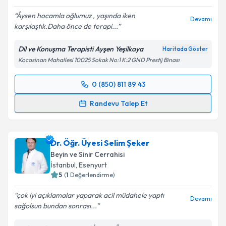
Âysen hocamla oğlumuz , yaşında iken
Devamı
karşılaştık.Daha önce de terapi...
Dil ve Konuşma Terapisti Ayşen Yeşilkaya
Haritada Göster
Kocasinan Mahallesi 10025 Sokak No:1 K:2 GND Prestij Binası
0 (850) 811 89 43
Randevu Takvimi Talebi
Randevu Talep Et
Dil ve Konuşma Terapisti Ayşen Yeşilkaya
için
randevu takvimi talebi oluşturun. Size bu uzmandan
Dr. Öğr. Üyesi Selim Şeker
randevu almanız için bir takvim hazırlandığında e-
posta ile bilgilendireceğiz.
Beyin ve Sinir Cerrahisi
İstanbul
, Esenyurt
E-posta Adresiniz
5
(
1
Değerlendirme)
çok iyi açıklamalar yaparak acil müdahele yaptı
Devamı
sağolsun bundan sonrası...
Kişisel verilerimin işlenmesine ilişkin
Aydınlatma