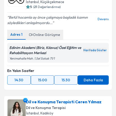
İstanbul
, Küçükçekmece
5
(
21
Değerlendirme)
Betül hocamla ay önce çalışmaya başladık kızımın
Devamı
söyledikleri anlaşılmıyordu...
Adres
1
Online Görüşme
Edinim Akademi (Biriz, Kılavuz) Özel Eğitim ve
Haritada Göster
Rehabilitasyon Merkezi
Yenimahalle Mah. 1.Sel Sokak 71/1
En Yakın Saatler
14:30
15:00
15:30
Daha Fazla
Dil ve Konuşma Terapisti Ceren Yılmaz
Dil ve Konuşma Terapisi
İstanbul
, Kadıköy