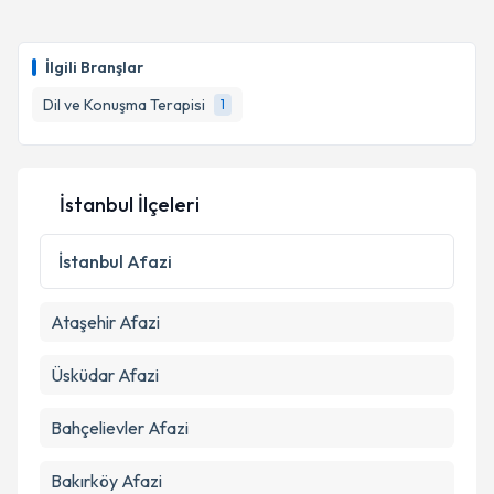
Op. Dr. Khadija Mustafayeva
için randevu takvimi
talebi oluşturun. Size bu uzmandan randevu almanız
İlgili Branşlar
için bir takvim hazırlandığında e-posta ile
bilgilendireceğiz.
Dil ve Konuşma Terapisi
1
E-posta Adresiniz
İstanbul İlçeleri
Kişisel verilerimin işlenmesine ilişkin
Aydınlatma
İstanbul
Afazi
Metni
'ni okudum ve kişisel verilerimin belirtilen
kapsamda işlenmesini kabul ediyorum.
Ataşehir
Afazi
Takvim Talebini Gönder
Üsküdar
Afazi
Bahçelievler
Afazi
Bakırköy
Afazi