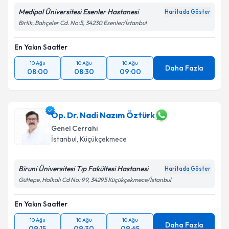
Medipol Üniversitesi Esenler Hastanesi
Haritada Göster
Takvim Talebini Gönder
Birlik, Bahçeler Cd. No:5, 34230 Esenler/İstanbul
En Yakın Saatler
10 Ağu
10 Ağu
10 Ağu
Daha Fazla
08:00
08:30
09:00
Op. Dr. Nadi Nazım Öztürk
Genel Cerrahi
İstanbul
, Küçükçekmece
Biruni Üniversitesi Tıp Fakültesi Hastanesi
Haritada Göster
Gültepe, Halkalı Cd No: 99, 34295 Küçükçekmece/İstanbul
En Yakın Saatler
10 Ağu
10 Ağu
10 Ağu
Daha Fazla
09:15
09:30
09:45