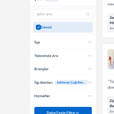
mesl
Se
Me
Denizli
Sır
İlçe
Yakınımda Ara
Branşlar
Konumuma yakın uzmanları
Merkezefendi
göster
Çivril
Tuğ
İlgi Alanları
Adölesan Çağı Beslenme
diye
Hizmetler
Diyetisyen
Di
Be
Mezuniyet
Adölesan Çağı Beslenme
Sır
Daha Fazla Filtre