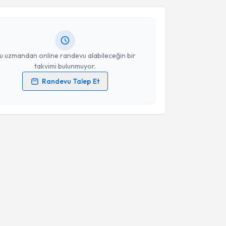
z Kayacık
için randevu takvimi talebi oluşturun. Size
 randevu almanız için bir takvim hazırlandığında e-
Takvim Talebini Gönder
lgilendireceğiz.
resiniz
u uzmandan online randevu alabileceğin bir
takvimi bulunmuyor.
Randevu Talep Et
 verilerimin işlenmesine ilişkin
Aydınlatma Metni
'ni
 ve kişisel verilerimin belirtilen kapsamda
esini kabul ediyorum.
Takvim Talebini Gönder