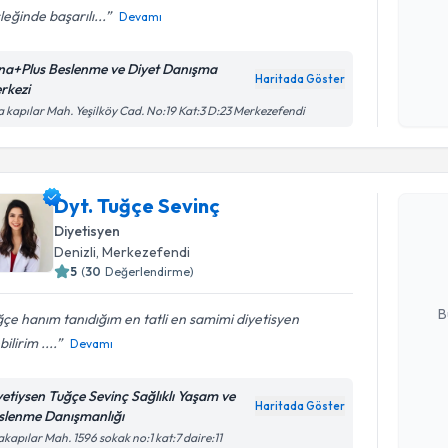
eğinde başarılı...
Devamı
Kişisel
na+Plus Beslenme ve Diyet Danışma
okudum
Haritada Göster
rkezi
işlenm
a kapılar Mah. Yeşilköy Cad. No:19 Kat:3 D:23 Merkezefendi
Randevu T
Dyt. Tuğçe Sevinç
Dyt. Tuğç
uzmandan ra
Diyetisyen
posta ile bi
Denizli
, Merkezefendi
5
(
30
Değerlendirme)
E-posta Ad
B
çe hanım tanıdığım en tatli en samimi diyetisyen
bilirim ....
Devamı
Kişisel
yetiysen Tuğçe Sevinç Sağlıklı Yaşam ve
okudum
Haritada Göster
slenme Danışmanlığı
işlenm
akapılar Mah. 1596 sokak no:1 kat:7 daire:11
Randevu T