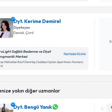
Dyt. Keri
bu uzmandan
Dyt. Kerime Demirel
posta ile bi
Diyetisyen
Denizli
, Çivril
E-posta Ad
B
roLight Sağlıklı Beslenme ve Diyet
Haritada Göster
nışmanlık Merkezi
Kişisel
ay Mahallesi Rauf Denktaş Caddesi Ceylan Apartmanı Numara
okudum
/4
işlenm
enize yakın diğer uzmanlar
Dyt. Bengü Yanık