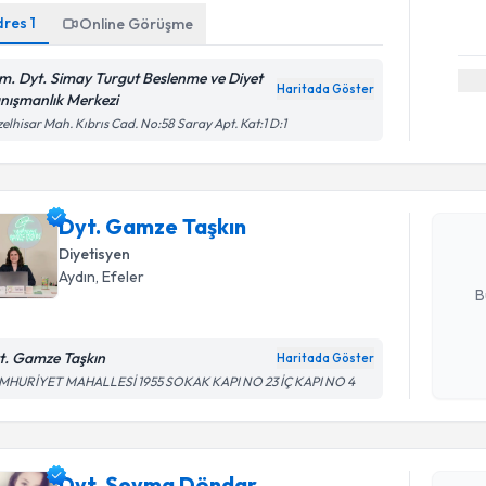
dres
1
Online Görüşme
m. Dyt. Simay Turgut Beslenme ve Diyet
Haritada Göster
nışmanlık Merkezi
Randevu T
elhisar Mah. Kıbrıs Cad. No:58 Saray Apt. Kat:1 D:1
Dyt. Gamz
bu uzmandan
Dyt. Gamze Taşkın
posta ile bi
Diyetisyen
E-posta Ad
Aydın
, Efeler
B
t. Gamze Taşkın
Haritada Göster
Randevu T
Kişisel
MHURİYET MAHALLESİ 1955 SOKAK KAPI NO 23 İÇ KAPI NO 4
okudum
işlenm
Dyt. Şeym
bu uzmandan
Dyt. Şeyma Döndar
posta ile bi