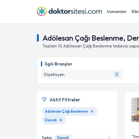
Uzmanlar
Klin
Adölesan Çağı Beslenme, Deni
Toplam
10
Adölesan Çağı Beslenme
tedavisi yap
İlgili Branşlar
Diyetisyen
3
Aktif Filtreler
Adölesan Çağı Beslenme
Denizli
Sen
Şehir
Denizli