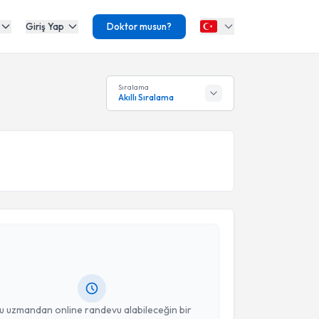
Giriş Yap
Doktor musun?
Sıralama
Akıllı Sıralama
akvimi Talebi
Arpacı Besli
için randevu takvimi talebi oluşturun.
andan randevu almanız için bir takvim
ında e-posta ile bilgilendireceğiz.
resiniz
u uzmandan online randevu alabileceğin bir