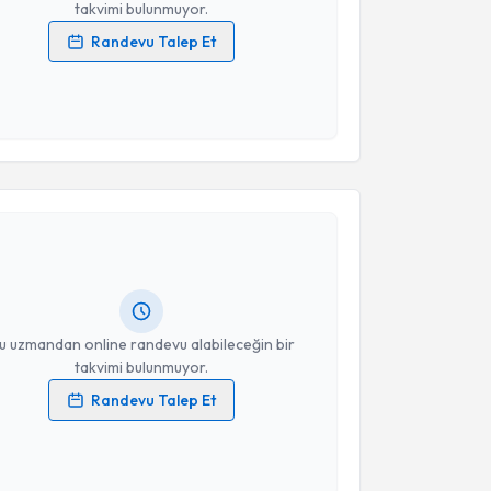
takvimi bulunmuyor.
Randevu Talep Et
 verilerimin işlenmesine ilişkin
Aydınlatma Metni
'ni
 ve kişisel verilerimin belirtilen kapsamda
esini kabul ediyorum.
akvimi Talebi
Takvim Talebini Gönder
e Sevinç
için randevu takvimi talebi oluşturun. Size bu
ndevu almanız için bir takvim hazırlandığında e-
lgilendireceğiz.
resiniz
u uzmandan online randevu alabileceğin bir
takvimi bulunmuyor.
Randevu Talep Et
 verilerimin işlenmesine ilişkin
Aydınlatma Metni
'ni
 ve kişisel verilerimin belirtilen kapsamda
esini kabul ediyorum.
akvimi Talebi