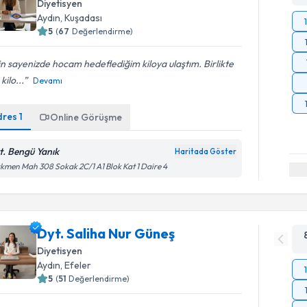
Diyetisyen
Aydın
, Kuşadası
5
(
67
Değerlendirme)
in sayenizde hocam hedeflediğim kiloya ulaştım. Birlikte
kilo...
Devamı
dres
1
Online Görüşme
t. Bengü Yanık
Haritada Göster
kmen Mah 308 Sokak 2C/1 A1 Blok Kat 1 Daire 4
Dyt. Saliha Nur Güneş
Diyetisyen
Aydın
, Efeler
5
(
51
Değerlendirme)