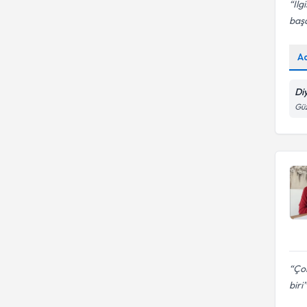
İlg
başar
A
Di
Güz
Çok
biri