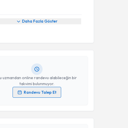
Daha Fazla Göster
akvimi Talebi
e Taşkın
için randevu takvimi talebi oluşturun. Size
 randevu almanız için bir takvim hazırlandığında e-
lgilendireceğiz.
resiniz
u uzmandan online randevu alabileceğin bir
takvimi bulunmuyor.
Randevu Talep Et
akvimi Talebi
 verilerimin işlenmesine ilişkin
Aydınlatma Metni
'ni
 ve kişisel verilerimin belirtilen kapsamda
esini kabul ediyorum.
a Döndar
için randevu takvimi talebi oluşturun. Size
 randevu almanız için bir takvim hazırlandığında e-
lgilendireceğiz.
Takvim Talebini Gönder