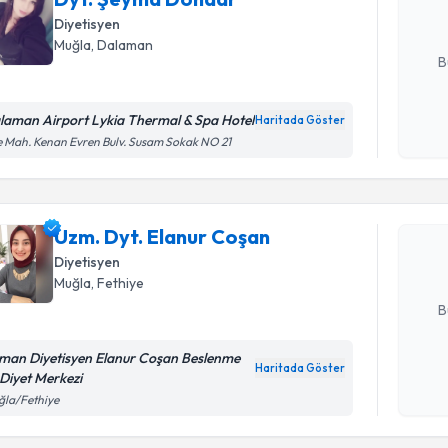
Diyetisyen
E-posta Ad
Muğla
, Dalaman
B
laman Airport Lykia Thermal & Spa Hotel
Haritada Göster
Kişisel
Randevu T
 Mah. Kenan Evren Bulv. Susam Sokak NO 21
okudum
işlenm
Uzm. Dyt.
Size bu uzm
Uzm. Dyt. Elanur Coşan
hazırlandığ
Diyetisyen
Muğla
, Fethiye
E-posta Ad
B
man Diyetisyen Elanur Coşan Beslenme
Haritada Göster
 Diyet Merkezi
Kişisel
Randevu T
ğla/Fethiye
okudum
işlenm