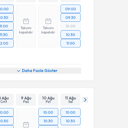
10:00
09:00
10:30
09:30
11:00
10:00
Takvim
Takvim
kapalıdır
kapalıdır
11:30
10:30
12:00
11:00
Daha Fazla Göster
8 Ağu
9 Ağu
10 Ağu
11 Ağu
Cmt
Paz
Pzt
Sal
10:00
10:00
10:00
10:30
10:30
10:30