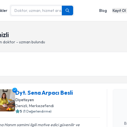
ikler
Blog
Kayıt Ol
zli
an doktor - uzman bulundu
Randevu T
Dyt. Sena Arpacı Besli
Dyt. Sena 
Size bu uzm
Diyetisyen
hazırlandığ
Denizli
, Merkezefendi
5
(
1
Değerlendirme)
E-posta Ad
B
a Hanım samimi ilgili motive edici güvenilir ve