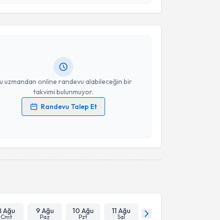
Takvim Talebini Gönder
me Demirel
için randevu takvimi talebi oluşturun. Size
 randevu almanız için bir takvim hazırlandığında e-
lgilendireceğiz.
resiniz
u uzmandan online randevu alabileceğin bir
takvimi bulunmuyor.
Randevu Talep Et
 verilerimin işlenmesine ilişkin
Aydınlatma Metni
'ni
 ve kişisel verilerimin belirtilen kapsamda
esini kabul ediyorum.
Takvim Talebini Gönder
8 Ağu
9 Ağu
10 Ağu
11 Ağu
Cmt
Paz
Pzt
Sal