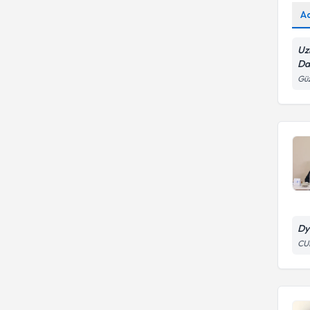
A
Uz
Da
Güz
Dy
CU