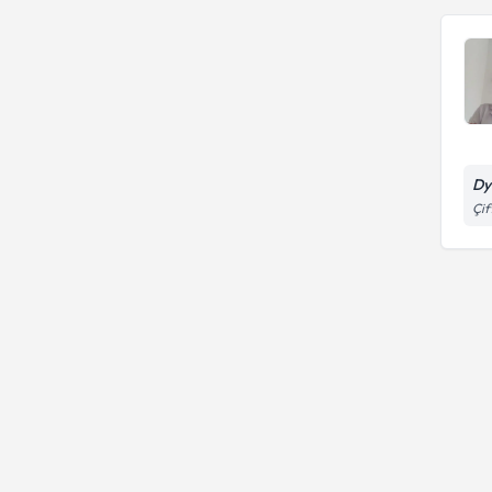
Dy
Çif