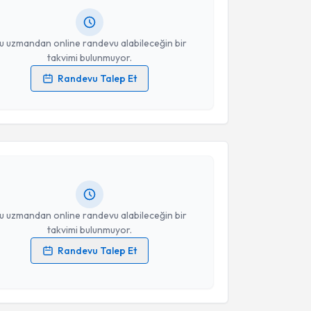
resiniz
u uzmandan online randevu alabileceğin bir
takvimi bulunmuyor.
Randevu Talep Et
 verilerimin işlenmesine ilişkin
Aydınlatma Metni
'ni
akvimi Talebi
 ve kişisel verilerimin belirtilen kapsamda
esini kabul ediyorum.
 Elanur Coşan
için randevu takvimi talebi oluşturun.
andan randevu almanız için bir takvim
Takvim Talebini Gönder
ında e-posta ile bilgilendireceğiz.
resiniz
u uzmandan online randevu alabileceğin bir
takvimi bulunmuyor.
Randevu Talep Et
 verilerimin işlenmesine ilişkin
Aydınlatma Metni
'ni
akvimi Talebi
 ve kişisel verilerimin belirtilen kapsamda
esini kabul ediyorum.