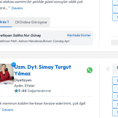
isi alakası samimi bir şekilde güzel sonuçlar aldık çok
ılı...
Devamı
dres
1
Online Görüşme
yetisyen Saliha Nur Güneş
Haritada Göster
elhisar Mah. Adnan Menderes Bulvarı Candaş Apt.
Uzm. Dyt. Simay Turgut
Yılmaz
Diyetisyen
Aydın
, Efeler
5
(
88
Değerlendirme)
 memnun kaldım herkese tavsiye ederimm, çok ilgili
Devamı