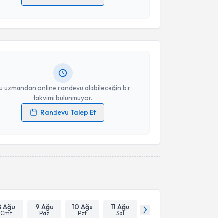
akvimi Talebi
 verilerimin işlenmesine ilişkin
Aydınlatma Metni
'ni
 ve kişisel verilerimin belirtilen kapsamda
esini kabul ediyorum.
t Yıldırım
için randevu takvimi talebi oluşturun. Size
 randevu almanız için bir takvim hazırlandığında e-
lgilendireceğiz.
Takvim Talebini Gönder
resiniz
u uzmandan online randevu alabileceğin bir
takvimi bulunmuyor.
Randevu Talep Et
 verilerimin işlenmesine ilişkin
Aydınlatma Metni
'ni
 ve kişisel verilerimin belirtilen kapsamda
esini kabul ediyorum.
Takvim Talebini Gönder
8 Ağu
9 Ağu
10 Ağu
11 Ağu
Cmt
Paz
Pzt
Sal