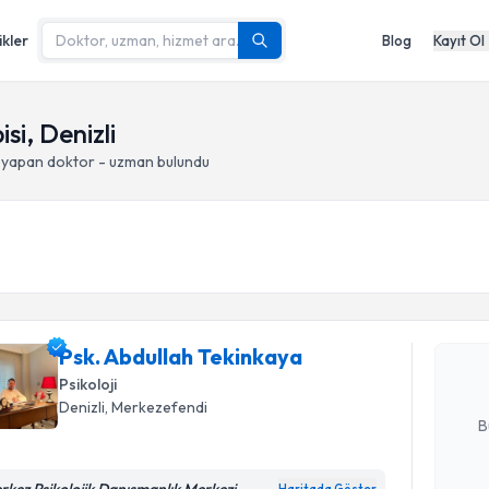
ikler
Blog
Kayıt Ol
si, Denizli
i yapan doktor - uzman bulundu
Randevu T
Psk. Abdu
Size bu uzm
Psk. Abdullah Tekinkaya
hazırlandığ
Psikoloji
E-posta Ad
Denizli
, Merkezefendi
B