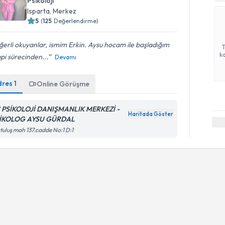
Psikoloji
Isparta
, Merkez
5
(
125
Değerlendirme)
erli okuyanlar, ismim Erkin. Aysu hocam ile başladığım
ka
pi sürecinden...
Devamı
dres
1
Online Görüşme
 PSİKOLOJİ DANIŞMANLIK MERKEZİ -
Haritada Göster
İKOLOG AYSU GÜRDAL
tuluş mah 137.cadde No:1 D:1