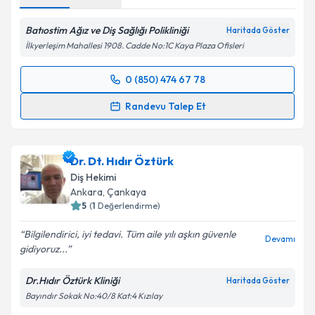
Batıostim Ağız ve Diş Sağlığı Polikliniği
Haritada Göster
İlkyerleşim Mahallesi 1908. Cadde No:1C Kaya Plaza Ofisleri
0 (850) 474 67 78
Randevu Takvimi Talebi
Randevu Talep Et
Dt. Duygu Demir Kökçınar
için randevu takvimi
talebi oluşturun. Size bu uzmandan randevu almanız
Dr. Dt. Hıdır Öztürk
için bir takvim hazırlandığında e-posta ile
bilgilendireceğiz.
Diş Hekimi
Ankara
, Çankaya
E-posta Adresiniz
5
(
1
Değerlendirme)
Bilgilendirici, iyi tedavi. Tüm aile yılı aşkın güvenle
Devamı
gidiyoruz...
Kişisel verilerimin işlenmesine ilişkin
Aydınlatma
Dr.Hıdır Öztürk Kliniği
Haritada Göster
Metni
'ni okudum ve kişisel verilerimin belirtilen
Bayındır Sokak No:40/8 Kat:4 Kızılay
kapsamda işlenmesini kabul ediyorum.