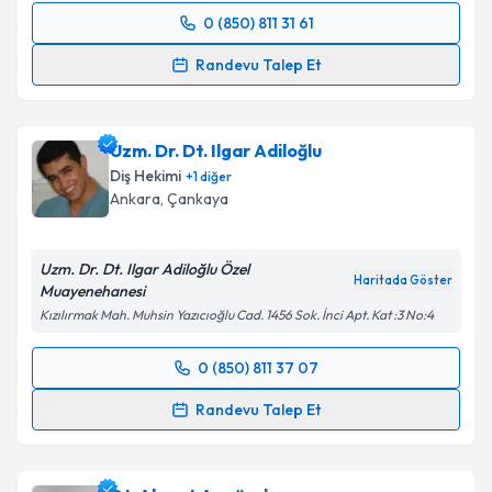
0 (850) 811 31 61
Randevu Takvimi Talebi
Takvim Talebini Gönder
Randevu Talep Et
Dr. Dt. Hıdır Öztürk
için randevu takvimi talebi
oluşturun. Size bu uzmandan randevu almanız için bir
Uzm. Dr. Dt. Ilgar Adiloğlu
takvim hazırlandığında e-posta ile bilgilendireceğiz.
Diş Hekimi
+
1
diğer
E-posta Adresiniz
Ankara
, Çankaya
Uzm. Dr. Dt. Ilgar Adiloğlu Özel
Haritada Göster
Muayenehanesi
Kişisel verilerimin işlenmesine ilişkin
Aydınlatma
Kızılırmak Mah. Muhsin Yazıcıoğlu Cad. 1456 Sok. İnci Apt. Kat :3 No:4
Metni
'ni okudum ve kişisel verilerimin belirtilen
kapsamda işlenmesini kabul ediyorum.
0 (850) 811 37 07
Randevu Takvimi Talebi
Randevu Talep Et
Takvim Talebini Gönder
Uzm. Dr. Dt. Ilgar Adiloğlu
için randevu takvimi
talebi oluşturun. Size bu uzmandan randevu almanız