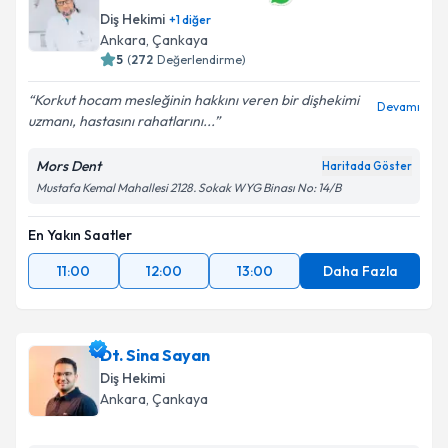
Diş Hekimi
+
1
diğer
Ankara
, Çankaya
5
(
272
Değerlendirme)
Korkut hocam mesleğinin hakkını veren bir dişhekimi
Devamı
uzmanı, hastasını rahatlarını...
Mors Dent
Haritada Göster
Mustafa Kemal Mahallesi 2128. Sokak WYG Binası No: 14/B
En Yakın Saatler
11:00
12:00
13:00
Daha Fazla
Dt. Sina Sayan
Diş Hekimi
Ankara
, Çankaya