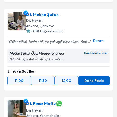
Dt. İrem Önder
için randevu takvimi talebi oluşturun.
Size bu uzmandan randevu almanız için bir takvim
Dt. Melike Şafak
hazırlandığında e-posta ile bilgilendireceğiz.
Diş Hekimi
E-posta Adresiniz
Ankara
, Çankaya
5
(
158
Değerlendirme)
Devamı
Güler yüzlü, işinin ehli, ve çok ilgili bir hekim. Yeni...
Kişisel verilerimin işlenmesine ilişkin
Aydınlatma
Melike Şafak Özel Muayenehanesi
Haritada Göster
Metni
'ni okudum ve kişisel verilerimin belirtilen
1467. Sk. Uğur Apt. No:4/2 Çukurambar
kapsamda işlenmesini kabul ediyorum.
En Yakın Saatler
Takvim Talebini Gönder
11:00
11:30
12:00
Daha Fazla
Dt. Pınar Mutlu
Diş Hekimi
Ankara
, Yenimahalle