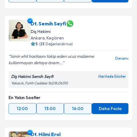
Dt. Semih Seyfi
Diş Hekimi
Ankara
, Keçiören
5
(
23
Değerlendirme)
Isinin ehli hastasını takip eden ucuz malzeme
Devamı
kullanmayan detaya önem...
Diş Hekimi Semih Seyfi
Haritada Göster
Yakacık, Fatih Caddesi 162/B,06310
En Yakın Saatler
12:00
13:00
16:00
Daha Fazla
Dt. Hilmi Erol