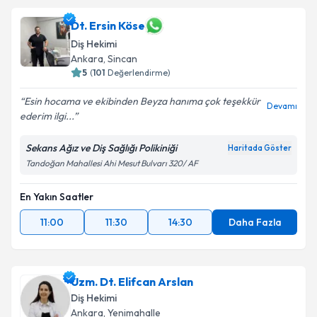
Dt. Ersin Köse
Diş Hekimi
Ankara
, Sincan
5
(
101
Değerlendirme)
Esin hocama ve ekibinden Beyza hanıma çok teşekkür
Devamı
ederim ilgi...
Sekans Ağız ve Diş Sağlığı Polikiniği
Haritada Göster
Tandoğan Mahallesi Ahi Mesut Bulvarı 320/ AF
En Yakın Saatler
11:00
11:30
14:30
Daha Fazla
Uzm. Dt. Elifcan Arslan
Diş Hekimi
Ankara
, Yenimahalle