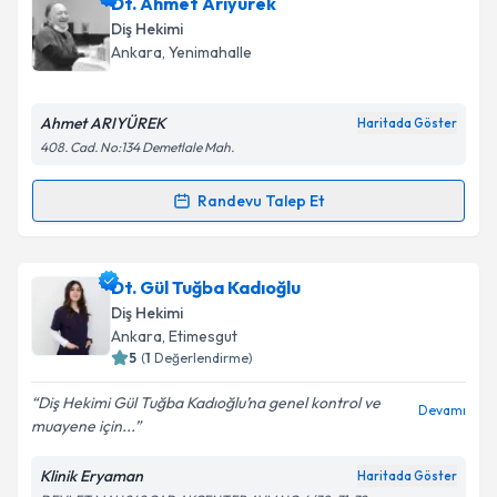
Dt. Ahmet Arıyürek
için bir takvim hazırlandığında e-posta ile
bilgilendireceğiz.
Diş Hekimi
Ankara
, Yenimahalle
E-posta Adresiniz
Ahmet ARIYÜREK
Haritada Göster
408. Cad. No:134 Demetlale Mah.
Kişisel verilerimin işlenmesine ilişkin
Aydınlatma
Randevu Talep Et
Metni
'ni okudum ve kişisel verilerimin belirtilen
Randevu Takvimi Talebi
kapsamda işlenmesini kabul ediyorum.
Dt. Ahmet Arıyürek
için randevu takvimi talebi
Dt. Gül Tuğba Kadıoğlu
Takvim Talebini Gönder
oluşturun. Size bu uzmandan randevu almanız için bir
Diş Hekimi
takvim hazırlandığında e-posta ile bilgilendireceğiz.
Ankara
, Etimesgut
5
(
1
Değerlendirme)
E-posta Adresiniz
Diş Hekimi Gül Tuğba Kadıoğlu’na genel kontrol ve
Devamı
muayene için...
Klinik Eryaman
Haritada Göster
Kişisel verilerimin işlenmesine ilişkin
Aydınlatma