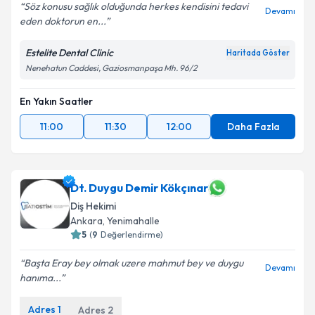
Söz konusu sağlık olduğunda herkes kendisini tedavi
Devamı
eden doktorun en...
Kişisel verilerimin işlenmesine ilişkin
Aydınlatma
Metni
'ni okudum ve kişisel verilerimin belirtilen
Estelite Dental Clinic
Haritada Göster
kapsamda işlenmesini kabul ediyorum.
Nenehatun Caddesi, Gaziosmanpaşa Mh. 96/2
Takvim Talebini Gönder
En Yakın Saatler
11:00
11:30
12:00
Daha Fazla
Dt. Duygu Demir Kökçınar
Diş Hekimi
Ankara
, Yenimahalle
5
(
9
Değerlendirme)
Başta Eray bey olmak uzere mahmut bey ve duygu
Devamı
hanıma...
Adres
1
Adres
2