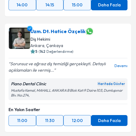
14:00
14:15
15:00
Daha Fazla
Uzm. Dt. Hatice Özçelik
Diş Hekimi
Ankara
, Çankaya
5
(
142
Değerlendirme)
Sorunsuz ve ağrısız diş temizliği gerçekleşti. Detaylı
Devamı
açıklamaları ile vermiş...
Piano Dental Clinic
Haritada Göster
Mustafa Kemal, MAHALL ANKARA B Blok Kat:9 Daire:103, Dumlupınar
Blv. No:274,
En Yakın Saatler
11:00
11:30
12:00
Daha Fazla