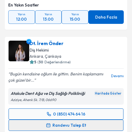
En Yakın Saatler
Yarın
Yarın
Yarın
Daha Fazla
12:00
13:00
15:00
Dt. İrem Önder
Diş Hekimi
Ankara
, Çankaya
5
(
30
Değerlendirme)
Bugün kendisine oğlum ile gittim. Benim kaplamamı
Devamı
çok güzel bir...
Atakule Dent Ağız ve Diş Sağlığı Polikliniği
Haritada Göster
Aziziye, Ahenk Sk. 7/B, 06690
0 (850) 474 64 16
Randevu Takvimi Talebi
Randevu Talep Et