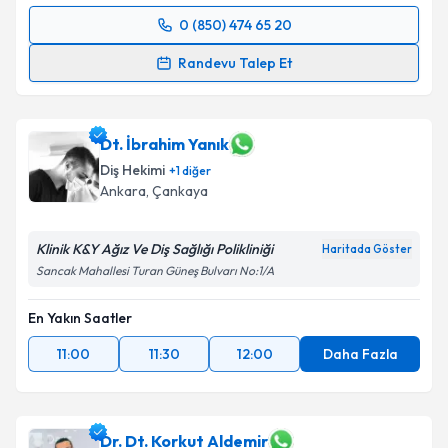
0 (850) 474 65 20
Randevu Takvimi Talebi
Randevu Talep Et
Dt. Fehmi Bora Şariç
için randevu takvimi talebi
oluşturun. Size bu uzmandan randevu almanız için bir
takvim hazırlandığında e-posta ile bilgilendireceğiz.
Dt. İbrahim Yanık
Diş Hekimi
+
1
diğer
E-posta Adresiniz
Ankara
, Çankaya
Klinik K&Y Ağız Ve Diş Sağlığı Polikliniği
Haritada Göster
Sancak Mahallesi Turan Güneş Bulvarı No:1/A
Kişisel verilerimin işlenmesine ilişkin
Aydınlatma
Metni
'ni okudum ve kişisel verilerimin belirtilen
En Yakın Saatler
kapsamda işlenmesini kabul ediyorum.
11:00
11:30
12:00
Daha Fazla
Takvim Talebini Gönder
Dr. Dt. Korkut Aldemir