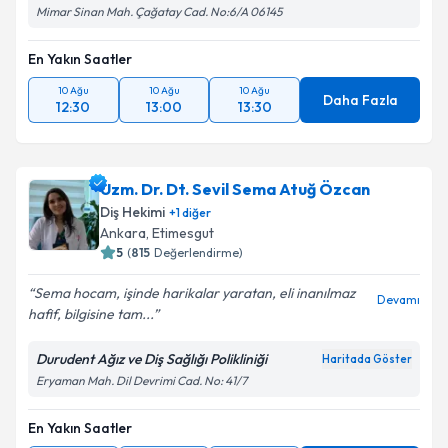
Mimar Sinan Mah. Çağatay Cad. No:6/A 06145
En Yakın Saatler
10 Ağu
10 Ağu
10 Ağu
Daha Fazla
12:30
13:00
13:30
Uzm. Dr. Dt. Sevil Sema Atuğ Özcan
Diş Hekimi
+
1
diğer
Ankara
, Etimesgut
5
(
815
Değerlendirme)
Sema hocam, işinde harikalar yaratan, eli inanılmaz
Devamı
hafif, bilgisine tam...
Durudent Ağız ve Diş Sağlığı Polikliniği
Haritada Göster
Eryaman Mah. Dil Devrimi Cad. No: 41/7
En Yakın Saatler