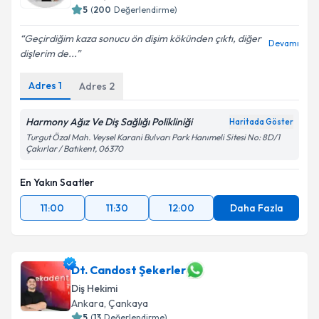
5
(
200
Değerlendirme)
Geçirdiğim kaza sonucu ön dişim kökünden çıktı, diğer
Devamı
dişlerim de...
Adres
1
Adres
2
Harmony Ağız Ve Diş Sağlığı Polikliniği
Haritada Göster
Turgut Özal Mah. Veysel Karani Bulvarı Park Hanımeli Sitesi No: 8D/1
Çakırlar / Batıkent, 06370
En Yakın Saatler
11:00
11:30
12:00
Daha Fazla
Dt. Candost Şekerler
Diş Hekimi
Ankara
, Çankaya
5
(
13
Değerlendirme)