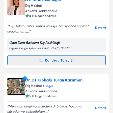
oluşturun. Size bu uzmandan randevu almanız için bir
Diş Hekimi
takvim hazırlandığında e-posta ile bilgilendireceğiz.
Ankara
, Yenimahalle
5
(
1
Değerlendirme)
E-posta Adresiniz
Diş Hekimi Tuba Hanım yaklaşık bir ay önce implant
Devamı
uygulamamı...
Gala Dent Batıkent Diş Polikliniği
Kişisel verilerimin işlenmesine ilişkin
Aydınlatma
Ergazi, Cengiz Aytmatov Cd No:19 R/b, 06370
Metni
'ni okudum ve kişisel verilerimin belirtilen
kapsamda işlenmesini kabul ediyorum.
Randevu Talep Et
Randevu Takvimi Talebi
Takvim Talebini Gönder
Dt. Tuba Selimoğlu
için randevu takvimi talebi
Dr. Dt. Gökalp Turan Karaman
oluşturun. Size bu uzmandan randevu almanız için bir
Diş Hekimi
+
1
diğer
takvim hazırlandığında e-posta ile bilgilendireceğiz.
Ankara
, Yenimahalle
5
(
1
Değerlendirme)
E-posta Adresiniz
Merhaba bugün çok değerli dr.Gökalp hocam a
Devamı
uğradım ve çoksağolsun...