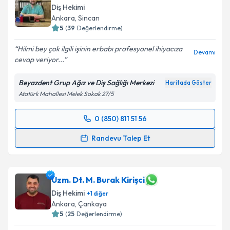
Diş Hekimi
Ankara
, Sincan
5
(
39
Değerlendirme)
Hilmi bey çok ilgili işinin erbabı profesyonel ihiyacıza
Devamı
cevap veriyor...
Beyazdent Grup Ağız ve Diş Sağlığı Merkezi
Haritada Göster
Atatürk Mahallesi Melek Sokak 27/5
0 (850) 811 51 56
Randevu Takvimi Talebi
Randevu Talep Et
Dt. Hilmi Erol
için randevu takvimi talebi oluşturun.
Size bu uzmandan randevu almanız için bir takvim
hazırlandığında e-posta ile bilgilendireceğiz.
Uzm. Dt. M. Burak Kirişci
Diş Hekimi
+
1
diğer
E-posta Adresiniz
Ankara
, Çankaya
5
(
25
Değerlendirme)