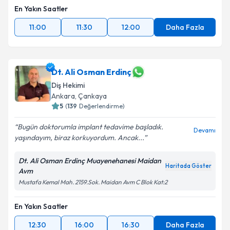
En Yakın Saatler
11:00
11:30
12:00
Daha Fazla
Dt. Ali Osman Erdinç
Diş Hekimi
Ankara
, Çankaya
5
(
139
Değerlendirme)
Bugün doktorumla implant tedavime başladık.
Devamı
yaşındayım, biraz korkuyordum. Ancak...
Dt. Ali Osman Erdinç Muayenehanesi Maidan
Haritada Göster
Avm
Mustafa Kemal Mah. 2159.Sok. Maidan Avm C Blok Kat:2
En Yakın Saatler
12:30
16:00
16:30
Daha Fazla