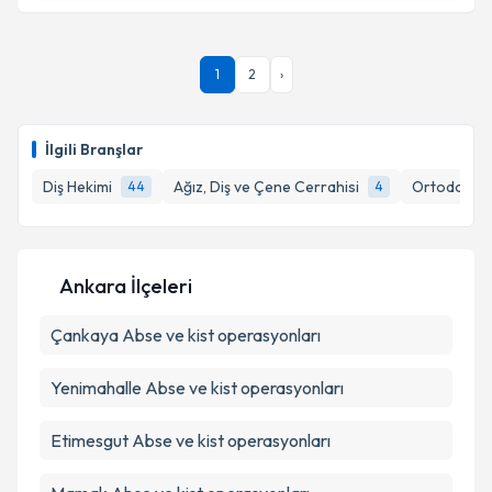
Takvim Talebini Gönder
Dt. Açelya Neroğlu
için randevu takvimi talebi
1
2
›
oluşturun. Size bu uzmandan randevu almanız için bir
takvim hazırlandığında e-posta ile bilgilendireceğiz.
E-posta Adresiniz
İlgili Branşlar
Diş Hekimi
Ağız, Diş ve Çene Cerrahisi
Ortodonti (
44
4
Kişisel verilerimin işlenmesine ilişkin
Aydınlatma
Metni
'ni okudum ve kişisel verilerimin belirtilen
Ankara İlçeleri
kapsamda işlenmesini kabul ediyorum.
Çankaya
Abse ve kist operasyonları
Takvim Talebini Gönder
Yenimahalle
Abse ve kist operasyonları
Etimesgut
Abse ve kist operasyonları