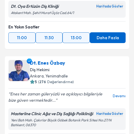
Dt. Oya Ertüzün Diş Kliniği
Haritada Göster
Atakent Mah. Şehit Murat Üçöz Cad.64/1
En Yakın Saatler
11:00
11:30
13:00
Daha Fazla
Dt. Enes Özbay
Diş Hekimi
Ankara
, Yenimahalle
5
(
276
Değerlendirme)
Enes her zaman güleryüzlü ve açıklayıcı bilgileriyle
Devamı
bize güven vermektedir...
Masterline Clinic Ağız ve Diş Sağlığı Polikliniği
Haritada Göster
Yeni Batı Mah. Çakırlar Büyük Göbek Botanik Park Sitesi No:27/N
Batıkent, 06370