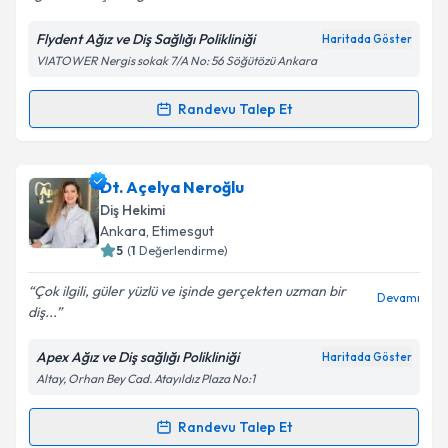
Flydent Ağız ve Diş Sağlığı Polikliniği
Haritada Göster
Kişisel verilerimin işlenmesine ilişkin
Aydınlatma
VIATOWER Nergis sokak 7/A No: 56 Söğütözü Ankara
Metni
'ni okudum ve kişisel verilerimin belirtilen
kapsamda işlenmesini kabul ediyorum.
Randevu Talep Et
Randevu Takvimi Talebi
Takvim Talebini Gönder
Dr. Dt. Gökalp Turan Karaman
için randevu takvimi
Dt. Açelya Neroğlu
talebi oluşturun. Size bu uzmandan randevu almanız
Diş Hekimi
için bir takvim hazırlandığında e-posta ile
Ankara
, Etimesgut
bilgilendireceğiz.
5
(
1
Değerlendirme)
E-posta Adresiniz
Çok ilgili, güler yüzlü ve işinde gerçekten uzman bir
Devamı
diş...
Apex Ağız ve Diş sağlığı Polikliniği
Haritada Göster
Altay, Orhan Bey Cad. Atayıldız Plaza No:1
Kişisel verilerimin işlenmesine ilişkin
Aydınlatma
Metni
'ni okudum ve kişisel verilerimin belirtilen
kapsamda işlenmesini kabul ediyorum.
Randevu Talep Et
Randevu Takvimi Talebi