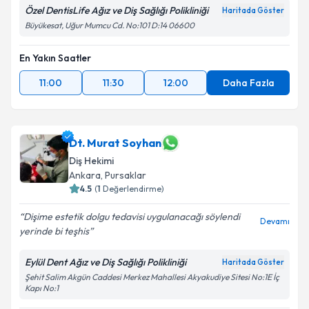
Özel DentisLife Ağız ve Diş Sağlığı Polikliniği
Haritada Göster
Büyükesat, Uğur Mumcu Cd. No:101 D:14 06600
En Yakın Saatler
11:00
11:30
12:00
Daha Fazla
Dt. Murat Soyhan
Diş Hekimi
Ankara
, Pursaklar
4.5
(
1
Değerlendirme)
Dişime estetik dolgu tedavisi uygulanacağı söylendi
Devamı
yerinde bi teşhis
Eylül Dent Ağız ve Diş Sağlığı Polikliniği
Haritada Göster
Şehit Salim Akgün Caddesi Merkez Mahallesi Akyakudiye Sitesi No:1E İç
Kapı No:1