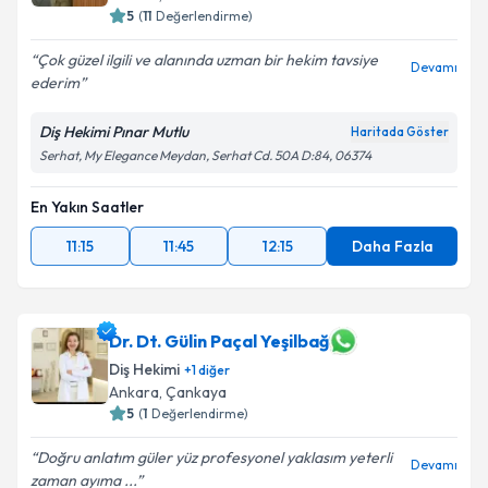
5
(
11
Değerlendirme)
Çok güzel ilgili ve alanında uzman bir hekim tavsiye
Devamı
ederim
Diş Hekimi Pınar Mutlu
Haritada Göster
Serhat, My Elegance Meydan, Serhat Cd. 50A D:84, 06374
En Yakın Saatler
11:15
11:45
12:15
Daha Fazla
Dr. Dt. Gülin Paçal Yeşilbağ
Diş Hekimi
+
1
diğer
Ankara
, Çankaya
5
(
1
Değerlendirme)
Doğru anlatım güler yüz profesyonel yaklasım yeterli
Devamı
zaman ayıma ...