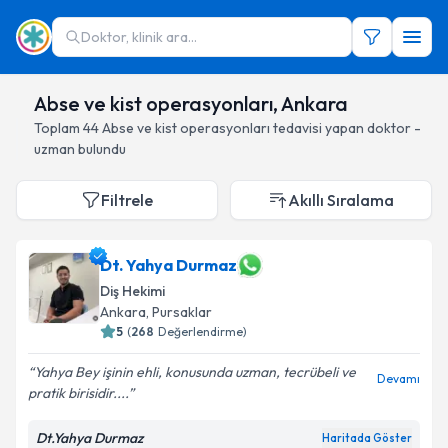
Doktor, klinik ara...
Abse ve kist operasyonları, Ankara
Toplam
44
Abse ve kist operasyonları
tedavisi yapan doktor -
uzman bulundu
Filtrele
Akıllı Sıralama
Dt. Yahya Durmaz
Diş Hekimi
Ankara
, Pursaklar
5
(
268
Değerlendirme)
Yahya Bey işinin ehli, konusunda uzman, tecrübeli ve
Devamı
pratik birisidir....
Dt.Yahya Durmaz
Haritada Göster