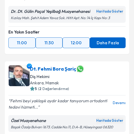
Dr. Dt. Gülin Paçal Yeşilbağ Muayenehanesi
Haritada Göster
Kızılay Mah. Şehit Adem Yavuz Sok. Hitit Apt. No: 14 İç Kapı No: 3
En Yakın Saatler
11:00
11:30
12:00
Daha Fazla
Dt. Fehmi Bora Şariç
Diş Hekimi
Ankara
, Mamak
5
(
2
Değerlendirme)
Fehmi beyi yaklaşık aydır kadar tanıyorum ortodonti
Devamı
tedavi hizmeti...
Özel Muayenehane
Haritada Göster
Başak Özalp Bulvarı 1673. Cadde No:11, D:A-B, Hüseyingazi 06320