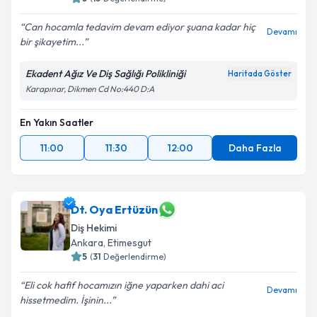
Can hocamla tedavim devam ediyor şuana kadar hiç
Devamı
bir şikayetim...
Ekadent Ağız Ve Diş Sağlığı Polikliniği
Haritada Göster
Karapınar, Dikmen Cd No:440 D:A
En Yakın Saatler
11:00
11:30
12:00
Daha Fazla
Dt. Oya Ertüzün
Diş Hekimi
Ankara
, Etimesgut
5
(
31
Değerlendirme)
Eli cok hafif hocamızın iğne yaparken dahi aci
Devamı
hissetmedim. İşinin...