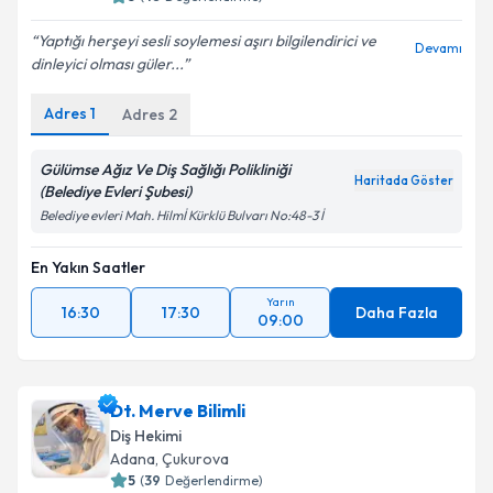
Yaptığı herşeyi sesli soylemesi aşırı bilgilendirici ve
Devamı
dinleyici olması güler...
Adres
1
Adres
2
Gülümse Ağız Ve Diş Sağlığı Polikliniği
Haritada Göster
(Belediye Evleri Şubesi)
Belediye evleri Mah. Hilmİ Kürklü Bulvarı No:48-3 İ
En Yakın Saatler
Yarın
16:30
17:30
Daha Fazla
09:00
Dt. Merve Bilimli
Diş Hekimi
Adana
, Çukurova
5
(
39
Değerlendirme)