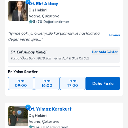
Dt. Elif Akbay
Diş Hekimi
Adana
, Çukurova
5
(
70
Değerlendirme)
İşinde çok iyi. Güleryüzlü karşılaması ile hastalarına
Devamı
deger veren işini...
Dt. Elif Akbay Kliniği
Haritada Göster
Turgut Özal Bulv. 78178 Sok . Yener Apt. B Blok K:1 D:2
En Yakın Saatler
Yarın
Yarın
Yarın
Daha Fazla
09:00
16:00
17:00
Dt. Yılmaz Karakurt
Diş Hekimi
Adana
, Çukurova
5
(
48
Değerlendirme)