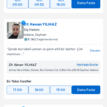
Yarın
Yarın
Yarın
Daha Fazla
09:00
09:30
18:00
Dt. Kenan YILMAZ
Diş Hekimi
Adana
, Seyhan
5
(
142
Değerlendirme)
İşinde tecrübeli uzman ve işinin ehli bir doktor. Çok
Devamı
memnun...
Dt. Kenan YILMAZ
Haritada Göster
Arma Vera Sitesi, Sümer, İbo Osman Cd. A Blok No:234/B Seyhan Adana
En Yakın Saatler
17:00
18:00
19:00
Daha Fazla