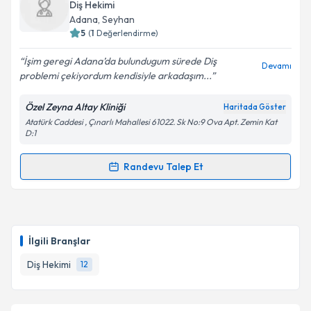
oluşturun. Size bu uzmandan randevu almanız için bir
Takvim Talebini Gönder
Diş Hekimi
takvim hazırlandığında e-posta ile bilgilendireceğiz.
Adana
, Seyhan
5
(
1
Değerlendirme)
E-posta Adresiniz
İşim geregi Adana’da bulundugum sürede Diş
Devamı
problemi çekiyordum kendisiyle arkadaşım...
Özel Zeyna Altay Kliniği
Haritada Göster
Kişisel verilerimin işlenmesine ilişkin
Aydınlatma
Atatürk Caddesi , Çınarlı Mahallesi 61022. Sk No:9 Ova Apt. Zemin Kat
Metni
'ni okudum ve kişisel verilerimin belirtilen
D:1
kapsamda işlenmesini kabul ediyorum.
Randevu Talep Et
Randevu Takvimi Talebi
Takvim Talebini Gönder
Dt. Zeyna Altay
için randevu takvimi talebi oluşturun.
Size bu uzmandan randevu almanız için bir takvim
İlgili Branşlar
hazırlandığında e-posta ile bilgilendireceğiz.
Diş Hekimi
12
E-posta Adresiniz