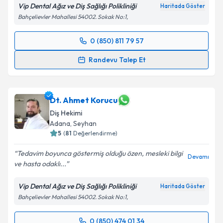
Vip Dental Ağız ve Diş Sağlığı Polikliniği
Haritada Göster
Bahçelievler Mahallesi 54002. Sokak No:1,
0 (850) 811 79 57
Randevu Takvimi Talebi
Randevu Talep Et
Dt. Taner Polater
için randevu takvimi talebi
oluşturun. Size bu uzmandan randevu almanız için bir
takvim hazırlandığında e-posta ile bilgilendireceğiz.
Dt. Ahmet Korucu
Diş Hekimi
E-posta Adresiniz
Adana
, Seyhan
5
(
81
Değerlendirme)
Tedavim boyunca göstermiş olduğu özen, mesleki bilgi
Devamı
ve hasta odaklı...
Kişisel verilerimin işlenmesine ilişkin
Aydınlatma
Metni
'ni okudum ve kişisel verilerimin belirtilen
Vip Dental Ağız ve Diş Sağlığı Polikliniği
Haritada Göster
kapsamda işlenmesini kabul ediyorum.
Bahçelievler Mahallesi 54002. Sokak No:1,
Takvim Talebini Gönder
0 (850) 474 01 34