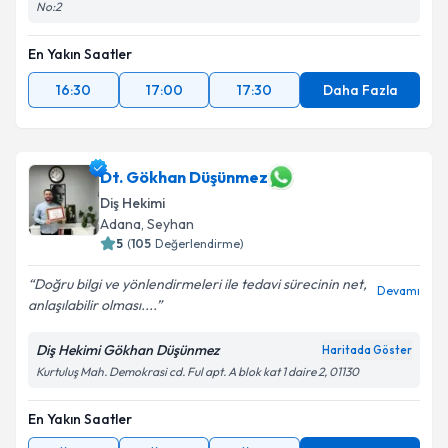
No:2
En Yakın Saatler
16:30
17:00
17:30
Daha Fazla
Dt. Gökhan Düşünmez
Diş Hekimi
Adana
, Seyhan
5
(
105
Değerlendirme)
Doğru bilgi ve yönlendirmeleri ile tedavi sürecinin net,
Devamı
anlaşılabilir olması....
Diş Hekimi Gökhan Düşünmez
Haritada Göster
Kurtuluş Mah. Demokrasi cd. Ful apt. A blok kat 1 daire 2, 01130
En Yakın Saatler