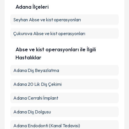
Adana İlçeleri
Kişisel verilerimin işlenmesine ilişkin
Aydınlatma
Seyhan
Metni
Abse ve kist operasyonları
'ni okudum ve kişisel verilerimin belirtilen
kapsamda işlenmesini kabul ediyorum.
Çukurova
Abse ve kist operasyonları
Takvim Talebini Gönder
Abse ve kist operasyonları ile İlgili
Hastalıklar
Adana Diş Beyazlatma
Adana 20 Lik Diş Çekimi
Adana Cerrahi İmplant
Adana Diş Dolgusu
Adana Endodonti (Kanal Tedavisi)