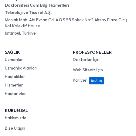
Doktorsitesi Com Bilgi Hizmetleri
Teknoloji ve Ticaret A.Ş.
Maslak Mah. Ahi Evran Cd. A.O.S 55 Sokak No:2 Aksoy Plaza Giriş
Kat Kolektif House
İstanbul, Türkiye
SAĞLIK
PROFESYONELLER
Uzmanlar
Doktorlar İçin
Uzmanlık Alanları
Web Siteniz İçin
Hastalıklar
Kariyer
İşe Alım
Hizmetler
Hastaneler
KURUMSAL
Hakkımızda
Bize Ulaşın