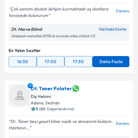
Çok samimi diyalok iletişim kurmaktadır eş dostlara
Devamı
tavsiyede bulunurum
Dt. Merve Bilimli
Haritada Göster
Güzelyalı mahallesi 81118 sk incievler sitesi a1 blok 1/2
En Yakın Saatler
16:30
17:00
17:30
Daha Fazla
Dt. Taner Polater
Diş Hekimi
Adana
, Seyhan
5
(
80
Değerlendirme)
Dr. Taner beyi gayet kibar nazik ve donanımlı buldum.
Devamı
Hastanın...