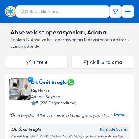
Doktor, klinik ara...
Abse ve kist operasyonları, Adana
Toplam
12
Abse ve kist operasyonları
tedavisi yapan doktor -
uzman bulundu
Filtrele
Akıllı Sıralama
Dt. Ümit Eroğlu
Diş Hekimi
Adana
, Seyhan
5
(
228
Değerlendirme)
Devamı
Ümit beyden Allah razı olsun o kadar güzel yaptı ki...
Dt. Ümit Eroğlu
Haritada Göster
Cemal Paşa Mah. 63003 Sokak No:2/1 Gazipaşa Rezidance Asma Kat