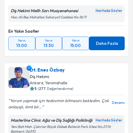
Diş Hekimi Melih Sarı Muayenehanesi
Haritada Göster
Hacı Ali Bey Mahallesi Sakarya1 Caddesi No:18/11
En Yakın Saatler
Yarın
Yarın
Yarın
Daha Fazla
13:00
13:30
15:00
Dt. Enes Özbay
Diş Hekimi
Ankara
, Yenimahalle
5
(
277
Değerlendirme)
Yorum yapmak için tedavimin bitmesini bekledim. Çok
Devamı
anlayışlı, ılımlı bir...
Masterline Clinic Ağız ve Diş Sağlığı Polikliniği
Haritada Göster
Yeni Batı Mah. Çakırlar Büyük Göbek Botanik Park Sitesi No:27/N
Batıkent, 06370