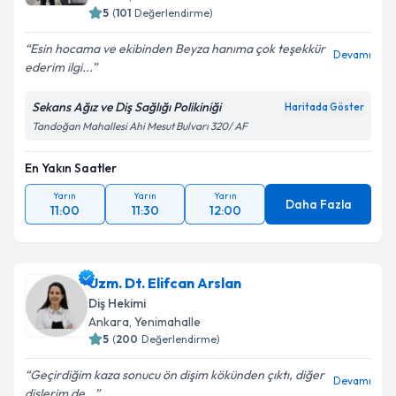
5
(
101
Değerlendirme)
Esin hocama ve ekibinden Beyza hanıma çok teşekkür
Devamı
ederim ilgi...
Sekans Ağız ve Diş Sağlığı Polikiniği
Haritada Göster
Tandoğan Mahallesi Ahi Mesut Bulvarı 320/ AF
En Yakın Saatler
Yarın
Yarın
Yarın
Daha Fazla
11:00
11:30
12:00
Uzm. Dt. Elifcan Arslan
Diş Hekimi
Ankara
, Yenimahalle
5
(
200
Değerlendirme)
Geçirdiğim kaza sonucu ön dişim kökünden çıktı, diğer
Devamı
dişlerim de...