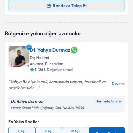
Randevu Talep Et
Randevu Takvimi Talebi
Takvim Talebini Gönder
Dt. İ. Ecem Tezel Kartun
için randevu takvimi talebi
Bölgenize yakın diğer uzmanlar
oluşturun. Size bu uzmandan randevu almanız için bir
takvim hazırlandığında e-posta ile bilgilendireceğiz.
Dt. Yahya Durmaz
E-posta Adresiniz
Diş Hekimi
Ankara
, Pursaklar
5
(
268
Değerlendirme)
Kişisel verilerimin işlenmesine ilişkin
Aydınlatma
Yahya Bey işinin ehli, konusunda uzman, tecrübeli ve
Devamı
Metni
'ni okudum ve kişisel verilerimin belirtilen
pratik birisidir....
kapsamda işlenmesini kabul ediyorum.
Dt.Yahya Durmaz
Haritada Göster
Mimar Sinan Mah. Çağatay Cad. No:6/A 06145
Takvim Talebini Gönder
En Yakın Saatler
10 Ağu
10 Ağu
10 Ağu