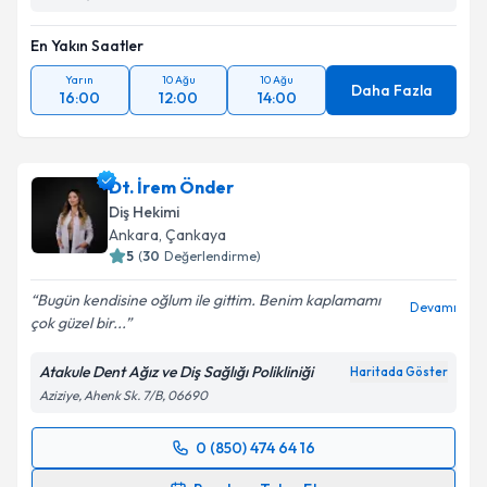
En Yakın Saatler
Yarın
10 Ağu
10 Ağu
Daha Fazla
16:00
12:00
14:00
Dt. İrem Önder
Diş Hekimi
Ankara
, Çankaya
5
(
30
Değerlendirme)
Bugün kendisine oğlum ile gittim. Benim kaplamamı
Devamı
çok güzel bir...
Atakule Dent Ağız ve Diş Sağlığı Polikliniği
Haritada Göster
Aziziye, Ahenk Sk. 7/B, 06690
0 (850) 474 64 16
Randevu Takvimi Talebi