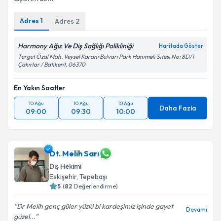
Adres
1
Adres
2
Harmony Ağız Ve Diş Sağlığı Polikliniği
Haritada Göster
Turgut Özal Mah. Veysel Karani Bulvarı Park Hanımeli Sitesi No: 8D/1
Çakırlar / Batıkent, 06370
En Yakın Saatler
10 Ağu
10 Ağu
10 Ağu
Daha Fazla
09:00
09:30
10:00
Dt. Melih Sarı
Diş Hekimi
Eskişehir
, Tepebaşı
5
(
82
Değerlendirme)
Dr Melih genç güler yüzlü bi kardeşimiz işinde gayet
Devamı
güzel...