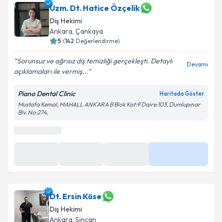
Uzm. Dt. Hatice Özçelik
Diş Hekimi
Ankara
, Çankaya
5
(
142
Değerlendirme)
Sorunsuz ve ağrısız diş temizliği gerçekleşti. Detaylı
Devamı
açıklamaları ile vermiş...
Piano Dental Clinic
Haritada Göster
Mustafa Kemal, MAHALL ANKARA B Blok Kat:9 Daire:103, Dumlupınar
Blv. No:274,
Dt. Ersin Köse
Diş Hekimi
Ankara
, Sincan