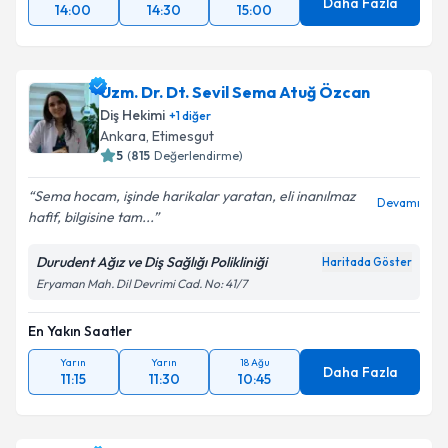
Daha Fazla
14:00
14:30
15:00
Uzm. Dr. Dt. Sevil Sema Atuğ Özcan
Diş Hekimi
+
1
diğer
Ankara
, Etimesgut
5
(
815
Değerlendirme)
Sema hocam, işinde harikalar yaratan, eli inanılmaz
Devamı
hafif, bilgisine tam...
Durudent Ağız ve Diş Sağlığı Polikliniği
Haritada Göster
Eryaman Mah. Dil Devrimi Cad. No: 41/7
En Yakın Saatler
Yarın
Yarın
18 Ağu
Daha Fazla
11:15
11:30
10:45