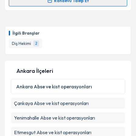
Randevu Talep Et
Dt. İrem Önder
için randevu takvimi talebi oluşturun.
Size bu uzmandan randevu almanız için bir takvim
hazırlandığında e-posta ile bilgilendireceğiz.
İlgili Branşlar
E-posta Adresiniz
Diş Hekimi
2
Kişisel verilerimin işlenmesine ilişkin
Aydınlatma
Ankara İlçeleri
Metni
'ni okudum ve kişisel verilerimin belirtilen
kapsamda işlenmesini kabul ediyorum.
Ankara
Abse ve kist operasyonları
Takvim Talebini Gönder
Çankaya
Abse ve kist operasyonları
Yenimahalle
Abse ve kist operasyonları
Etimesgut
Abse ve kist operasyonları