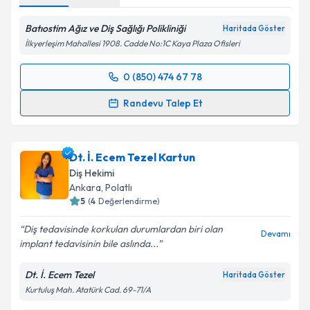
Batıostim Ağız ve Diş Sağlığı Polikliniği
Haritada Göster
İlkyerleşim Mahallesi 1908. Cadde No:1C Kaya Plaza Ofisleri
0 (850) 474 67 78
Randevu Takvimi Talebi
Randevu Talep Et
Dt. Duygu Demir Kökçınar
için randevu takvimi
talebi oluşturun. Size bu uzmandan randevu almanız
Dt. İ. Ecem Tezel Kartun
için bir takvim hazırlandığında e-posta ile
bilgilendireceğiz.
Diş Hekimi
Ankara
, Polatlı
E-posta Adresiniz
5
(
4
Değerlendirme)
Diş tedavisinde korkulan durumlardan biri olan
Devamı
implant tedavisinin bile aslında...
Kişisel verilerimin işlenmesine ilişkin
Aydınlatma
Dt. İ. Ecem Tezel
Haritada Göster
Metni
'ni okudum ve kişisel verilerimin belirtilen
Kurtuluş Mah. Atatürk Cad. 69-71/A
kapsamda işlenmesini kabul ediyorum.