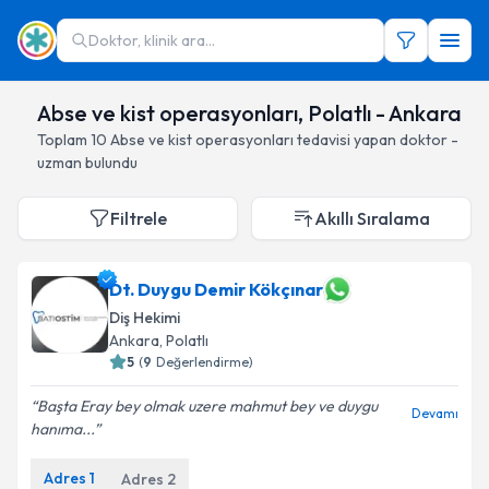
Doktor, klinik ara...
Abse ve kist operasyonları, Polatlı - Ankara
Toplam
10
Abse ve kist operasyonları
tedavisi yapan doktor -
uzman bulundu
Filtrele
Akıllı Sıralama
Dt. Duygu Demir Kökçınar
Diş Hekimi
Ankara
, Polatlı
5
(
9
Değerlendirme)
Başta Eray bey olmak uzere mahmut bey ve duygu
Devamı
hanıma...
Adres
1
Adres
2