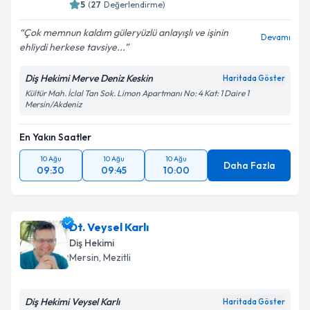
5
(
27
Değerlendirme)
Çok memnun kaldım güleryüzlü anlayışlı ve işinin
Devamı
ehliydi herkese tavsiye...
Diş Hekimi Merve Deniz Keskin
Haritada Göster
Kültür Mah. İclal Tan Sok. Limon Apartmanı No: 4 Kat: 1 Daire 1
Mersin/Akdeniz
En Yakın Saatler
10 Ağu
10 Ağu
10 Ağu
Daha Fazla
09:30
09:45
10:00
Dt. Veysel Karlı
Diş Hekimi
Mersin
, Mezitli
Diş Hekimi Veysel Karlı
Haritada Göster