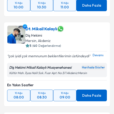
10 Ağu
10 Ağu
10 Ağu
Daha Fazla
10:00
10:30
11:00
Dt. Mikail Kalaylı
Diş Hekimi
Mersin
, Akdeniz
5
(
40
Değerlendirme)
Devamı
çok iyidi çok memnunum beklentilerimin üstündeydi
Diş Hekimi Mikail Kalaylı Muayenehanesi
Haritada Göster
Kültür Mah. İlyas Halil Sok. Fuar Apt. No:3/1 Akdeniz Mersin
En Yakın Saatler
10 Ağu
10 Ağu
10 Ağu
Daha Fazla
08:00
08:30
09:00