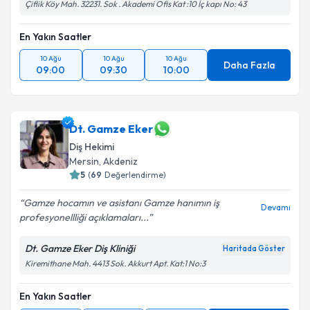
Çiflik Köy Mah. 32231. Sok . Akademi Ofis Kat :10 İç kapı No: 43
En Yakın Saatler
10 Ağu
10 Ağu
10 Ağu
Daha Fazla
09:00
09:30
10:00
Dt. Gamze Eker
Diş Hekimi
Mersin
, Akdeniz
5
(
69
Değerlendirme)
Gamze hocamın ve asistanı Gamze hanımın iş
Devamı
profesyonellliği açıklamaları...
Dt. Gamze Eker Diş Kliniği
Haritada Göster
Kiremithane Mah. 4413 Sok. Akkurt Apt. Kat:1 No:3
En Yakın Saatler