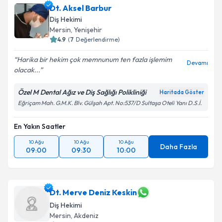
Dt. Aksel Barbur
Diş Hekimi
Mersin
, Yenişehir
4.9
(
7
Değerlendirme)
Harika bir hekim çok memnunum ten fazla işlemim
Devamı
olacak...
Özel M Dental Ağız ve Diş Sağlığı Polikliniği
Haritada Göster
Eğriçam Mah. G.M.K. Blv. Gülşah Apt. No:537/D Sultaşa Oteli Yanı D.S.İ.
En Yakın Saatler
10 Ağu
10 Ağu
10 Ağu
Daha Fazla
09:00
09:30
10:00
Dt. Merve Deniz Keskin
Diş Hekimi
Mersin
, Akdeniz