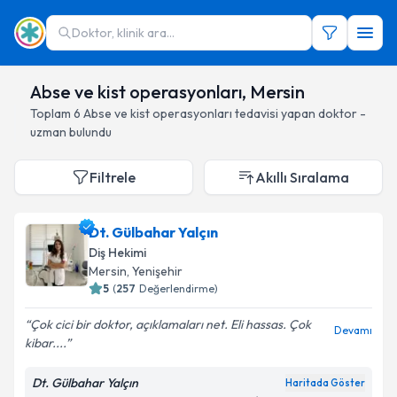
Doktor, klinik ara...
Abse ve kist operasyonları, Mersin
Toplam
6
Abse ve kist operasyonları
tedavisi yapan doktor -
uzman bulundu
Filtrele
Akıllı Sıralama
Dt. Gülbahar Yalçın
Diş Hekimi
Mersin
, Yenişehir
5
(
257
Değerlendirme)
Çok cici bir doktor, açıklamaları net. Eli hassas. Çok
Devamı
kibar....
Dt. Gülbahar Yalçın
Haritada Göster