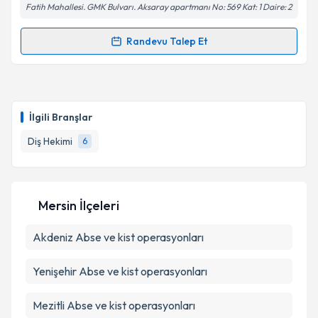
Fatih Mahallesi. GMK Bulvarı. Aksaray apartmanı No: 569 Kat: 1 Daire: 2
Randevu Talep Et
Randevu Takvimi Talebi
Dt. Veysel Karlı
için randevu takvimi talebi oluşturun.
Size bu uzmandan randevu almanız için bir takvim
İlgili Branşlar
hazırlandığında e-posta ile bilgilendireceğiz.
Diş Hekimi
6
E-posta Adresiniz
Mersin İlçeleri
Kişisel verilerimin işlenmesine ilişkin
Aydınlatma
Akdeniz
Metni
Abse ve kist operasyonları
'ni okudum ve kişisel verilerimin belirtilen
kapsamda işlenmesini kabul ediyorum.
Yenişehir
Abse ve kist operasyonları
Takvim Talebini Gönder
Mezitli
Abse ve kist operasyonları