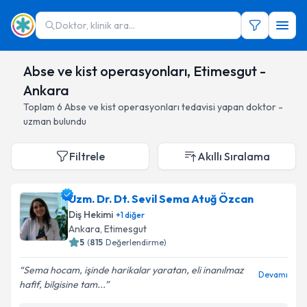
Doktor, klinik ara...
Abse ve kist operasyonları, Etimesgut -
Ankara
Toplam
6
Abse ve kist operasyonları
tedavisi yapan doktor -
uzman bulundu
Filtrele
Akıllı Sıralama
Uzm. Dr. Dt. Sevil Sema Atuğ Özcan
Diş Hekimi
+
1
diğer
Ankara
, Etimesgut
5
(
815
Değerlendirme)
Sema hocam, işinde harikalar yaratan, eli inanılmaz
Devamı
hafif, bilgisine tam...