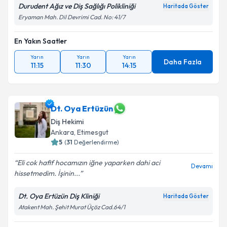
Durudent Ağız ve Diş Sağlığı Polikliniği
Haritada Göster
Eryaman Mah. Dil Devrimi Cad. No: 41/7
En Yakın Saatler
Yarın
Yarın
Yarın
Daha Fazla
11:15
11:30
14:15
Dt. Oya Ertüzün
Diş Hekimi
Ankara
, Etimesgut
5
(
31
Değerlendirme)
Eli cok hafif hocamızın iğne yaparken dahi aci
Devamı
hissetmedim. İşinin...
Dt. Oya Ertüzün Diş Kliniği
Haritada Göster
Atakent Mah. Şehit Murat Üçöz Cad.64/1