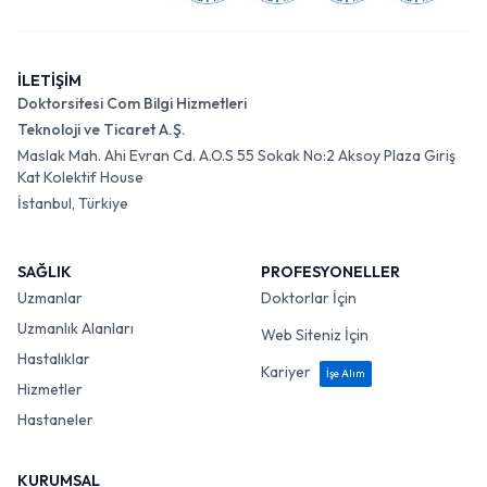
İLETİŞİM
Doktorsitesi Com Bilgi Hizmetleri
Teknoloji ve Ticaret A.Ş.
Maslak Mah. Ahi Evran Cd. A.O.S 55 Sokak No:2 Aksoy Plaza Giriş
Kat Kolektif House
İstanbul, Türkiye
SAĞLIK
PROFESYONELLER
Uzmanlar
Doktorlar İçin
Uzmanlık Alanları
Web Siteniz İçin
Hastalıklar
Kariyer
İşe Alım
Hizmetler
Hastaneler
KURUMSAL