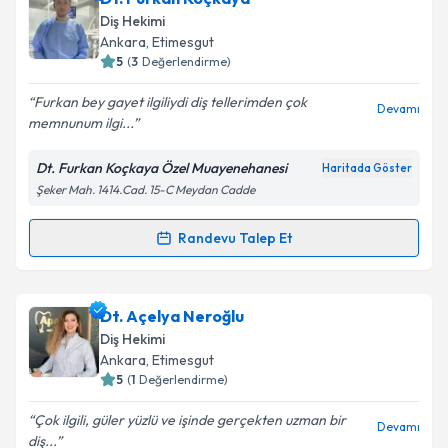
oluşturun. Size bu uzmandan randevu almanız için bir
Diş Hekimi
takvim hazırlandığında e-posta ile bilgilendireceğiz.
Ankara
, Etimesgut
5
(
3
Değerlendirme)
E-posta Adresiniz
Furkan bey gayet ilgiliydi diş tellerimden çok
Devamı
memnunum ilgi...
Dt. Furkan Koçkaya Özel Muayenehanesi
Haritada Göster
Kişisel verilerimin işlenmesine ilişkin
Aydınlatma
Şeker Mah. 1414.Cad. 15-C Meydan Cadde
Metni
'ni okudum ve kişisel verilerimin belirtilen
kapsamda işlenmesini kabul ediyorum.
Randevu Talep Et
Randevu Takvimi Talebi
Takvim Talebini Gönder
Dt. Furkan Koçkaya
için randevu takvimi talebi
Dt. Açelya Neroğlu
oluşturun. Size bu uzmandan randevu almanız için bir
Diş Hekimi
takvim hazırlandığında e-posta ile bilgilendireceğiz.
Ankara
, Etimesgut
5
(
1
Değerlendirme)
E-posta Adresiniz
Çok ilgili, güler yüzlü ve işinde gerçekten uzman bir
Devamı
diş...