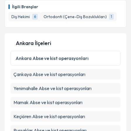
Size bu uzmandan randevu almanız için bir takvim
Takvim Talebini Gönder
İlgili Branşlar
hazırlandığında e-posta ile bilgilendireceğiz.
Diş Hekimi
Ortodonti (Çene-Diş Bozuklukları)
6
1
E-posta Adresiniz
Ankara İlçeleri
Kişisel verilerimin işlenmesine ilişkin
Aydınlatma
Metni
'ni okudum ve kişisel verilerimin belirtilen
Ankara
Abse ve kist operasyonları
kapsamda işlenmesini kabul ediyorum.
Çankaya
Abse ve kist operasyonları
Takvim Talebini Gönder
Yenimahalle
Abse ve kist operasyonları
Mamak
Abse ve kist operasyonları
Keçiören
Abse ve kist operasyonları
Pursaklar
Abse ve kist operasyonları