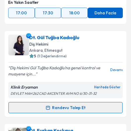
En Yakın Saatler
17:00
17:30
18:00
Daha Fazla
Dt. Gül Tuğba Kadıoğlu
Diş Hekimi
Ankara
, Etimesgut
5
(
1
Değerlendirme)
Diş Hekimi Gül Tuğba Kadıoğlu’na genel kontrol ve
Devamı
muayene için...
Klinik Eryaman
Haritada Göster
DEVLET MAH 262 CAD AKCENTER AVM NO 6/30-31-32
Randevu Talep Et
Randevu Takvimi Talebi
Dt. Gül Tuğba Kadıoğlu
için randevu takvimi talebi
Dt. Furkan Koçkaya