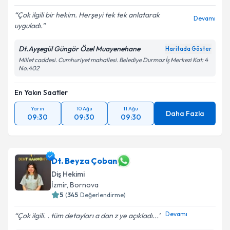
E-posta Adresiniz
Çok ilgili bir hekim. Herşeyi tek tek anlatarak
Devamı
uyguladı.
Dt.Ayşegül Güngör Özel Muayenehane
Haritada Göster
Millet caddesi. Cumhuriyet mahallesi. Belediye Durmaz İş Merkezi Kat: 4
Kişisel verilerimin işlenmesine ilişkin
Aydınlatma
No:402
Metni
'ni okudum ve kişisel verilerimin belirtilen
kapsamda işlenmesini kabul ediyorum.
En Yakın Saatler
Yarın
10 Ağu
11 Ağu
Daha Fazla
Takvim Talebini Gönder
09:30
09:30
09:30
Dt. Beyza Çoban
Diş Hekimi
İzmir
, Bornova
5
(
345
Değerlendirme)
Devamı
Çok ilgili. . tüm detayları a dan z ye açıkladı...