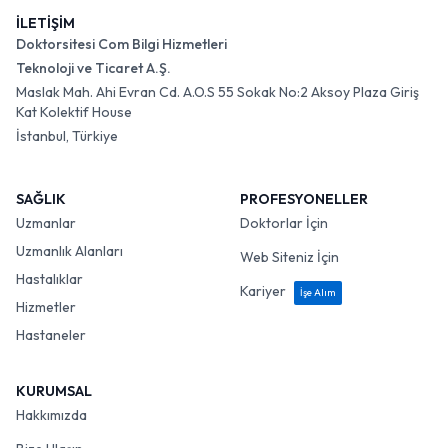
İLETİŞİM
Doktorsitesi Com Bilgi Hizmetleri
Teknoloji ve Ticaret A.Ş.
Maslak Mah. Ahi Evran Cd. A.O.S 55 Sokak No:2 Aksoy Plaza Giriş
Kat Kolektif House
İstanbul, Türkiye
SAĞLIK
PROFESYONELLER
Uzmanlar
Doktorlar İçin
Uzmanlık Alanları
Web Siteniz İçin
Hastalıklar
Kariyer
İşe Alım
Hizmetler
Hastaneler
KURUMSAL
Hakkımızda