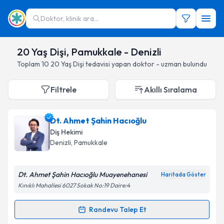
Doktor, klinik ara...
20 Yaş Dişi, Pamukkale - Denizli
Toplam
10
20 Yaş Dişi
tedavisi yapan doktor - uzman bulundu
Filtrele
Akıllı Sıralama
Dt. Ahmet Şahin Hacıoğlu
Diş Hekimi
Denizli
, Pamukkale
Dt. Ahmet Şahin Hacıoğlu Muayenehanesi
Haritada Göster
Kınıklı Mahallesi 6027 Sokak No:19 Daire:4
Randevu Talep Et
Randevu Takvimi Talebi