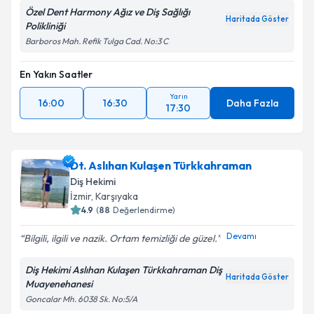
Özel Dent Harmony Ağız ve Diş Sağlığı
Haritada Göster
Polikliniği
Barboros Mah. Refik Tulga Cad. No:3 C
En Yakın Saatler
Yarın
16:00
16:30
Daha Fazla
17:30
Dt. Aslıhan Kulaşen Türkkahraman
Diş Hekimi
İzmir
, Karşıyaka
4.9
(
88
Değerlendirme)
Devamı
Bilgili, ilgili ve nazik. Ortam temizliği de güzel.
Diş Hekimi Aslıhan Kulaşen Türkkahraman Diş
Haritada Göster
Muayenehanesi
Goncalar Mh. 6038 Sk. No:5/A