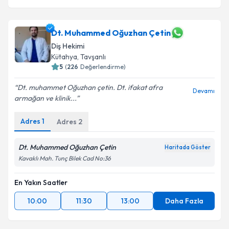
Dt. Muhammed Oğuzhan Çetin
Diş Hekimi
Kütahya
, Tavşanlı
5
(
226
Değerlendirme)
Dt. muhammet Oğuzhan çetin. Dt. ifakat afra
Devamı
armağan ve klinik...
Adres
1
Adres
2
Dt. Muhammed Oğuzhan Çetin
Haritada Göster
Kavaklı Mah. Tunç Bilek Cad No:36
En Yakın Saatler
10:00
11:30
13:00
Daha Fazla