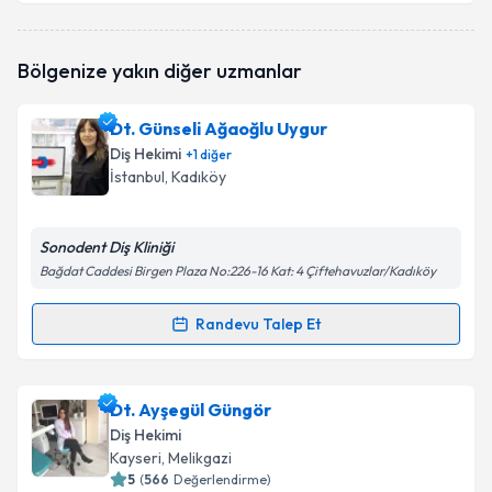
Dt. Ahmet Şahin Hacıoğlu
için randevu takvimi talebi
Bölgenize yakın diğer uzmanlar
oluşturun. Size bu uzmandan randevu almanız için bir
takvim hazırlandığında e-posta ile bilgilendireceğiz.
Dt. Günseli Ağaoğlu Uygur
E-posta Adresiniz
Diş Hekimi
+
1
diğer
İstanbul
, Kadıköy
Sonodent Diş Kliniği
Kişisel verilerimin işlenmesine ilişkin
Aydınlatma
Metni
'ni okudum ve kişisel verilerimin belirtilen
Bağdat Caddesi Birgen Plaza No:226-16 Kat: 4 Çiftehavuzlar/Kadıköy
kapsamda işlenmesini kabul ediyorum.
Randevu Talep Et
Randevu Takvimi Talebi
Takvim Talebini Gönder
Dt. Günseli Ağaoğlu Uygur
için randevu takvimi
Dt. Ayşegül Güngör
talebi oluşturun. Size bu uzmandan randevu almanız
Diş Hekimi
için bir takvim hazırlandığında e-posta ile
Kayseri
, Melikgazi
bilgilendireceğiz.
5
(
566
Değerlendirme)