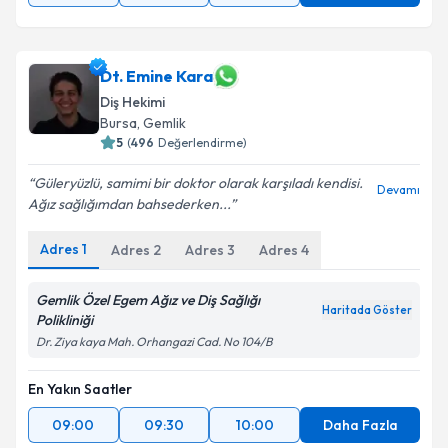
Dt. Emine Kara
Diş Hekimi
Bursa
, Gemlik
5
(
496
Değerlendirme)
Güleryüzlü, samimi bir doktor olarak karşıladı kendisi.
Devamı
Ağız sağlığımdan bahsederken...
Adres
1
Adres
2
Adres
3
Adres
4
Gemlik Özel Egem Ağız ve Diş Sağlığı
Haritada Göster
Polikliniği
Dr. Ziya kaya Mah. Orhangazi Cad. No 104/B
En Yakın Saatler
09:00
09:30
10:00
Daha Fazla