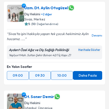
Uzm. Dt. Aylin Otugüzel
Diş Hekimi
+
2
diğer
Sivas
, Merkez
5
(
30
Değerlendirme)
Sivas’ta işini hakkıyla yapan tek çocuk hekimimiz Aylin
Devamı
hocamız. ....
Aydent Özel Ağız ve Diş Sağlığı Polikliniği
Haritada Göster
Yeşilyurt Mah. Sultan Şehir Bulvarı 42/1 İç Kapı: Z1
En Yakın Saatler
09:00
09:30
10:00
Daha Fazla
Dt. Soner Demir
Diş Hekimi
İstanbul
, Ümraniye