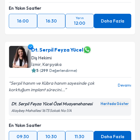
En Yakın Saatler
Yarın
16:00
16:30
Daha Fazla
12:00
Dt. Serpil Feyza Yücel
Diş Hekimi
İzmir
, Karşıyaka
5
(
299
Değerlendirme)
Serpil hanım ve Kübra hanım sayesinde çok
Devamı
korktuğum implant sürecini...
Dt. Serpil Feyza Yücel Özel Muayenehanesi
Haritada Göster
Alaybey Mahallesi 1673 Sokak No:1/A
En Yakın Saatler
09:30
10:30
11:30
Daha Fazla