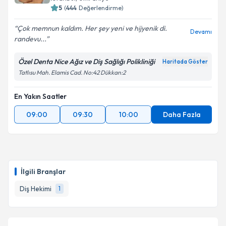
5
(
444
Değerlendirme)
Çok memnun kaldım. Her şey yeni ve hijyenik di.
Devamı
randevu...
Özel Denta Nice Ağız ve Diş Sağlığı Polikliniği
Haritada Göster
Tatlısu Mah. Elamis Cad. No:42 Dükkan:2
En Yakın Saatler
09:00
09:30
10:00
Daha Fazla
İlgili Branşlar
Diş Hekimi
1