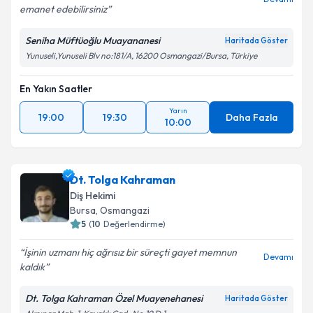
emanet edebilirsiniz
Kişisel verilerimin işlenmesine ilişkin
Aydınlatma
Metni
'ni okudum ve kişisel verilerimin belirtilen
Seniha Müftüoğlu Muayananesi
Haritada Göster
kapsamda işlenmesini kabul ediyorum.
Yunuseli,Yunuseli Blv no:181/A, 16200 Osmangazi/Bursa, Türkiye
Takvim Talebini Gönder
En Yakın Saatler
Yarın
19:00
19:30
Daha Fazla
10:00
Dt. Tolga Kahraman
Diş Hekimi
Bursa
, Osmangazi
5
(
10
Değerlendirme)
İşinin uzmanı hiç ağrısız bir süreçti gayet memnun
Devamı
kaldık
Dt. Tolga Kahraman Özel Muayenehanesi
Haritada Göster