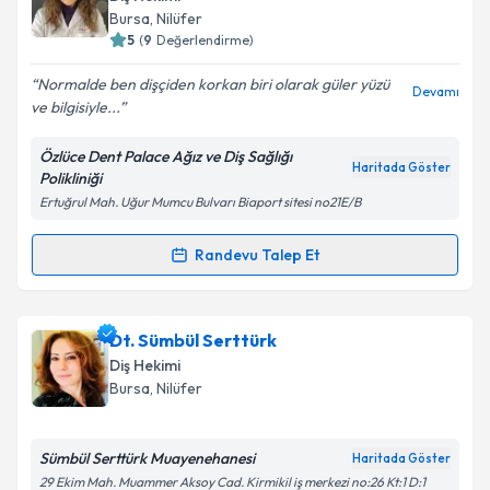
takvim hazırlandığında e-posta ile bilgilendireceğiz.
Bursa
, Nilüfer
5
(
9
Değerlendirme)
E-posta Adresiniz
Normalde ben dişçiden korkan biri olarak güler yüzü
Devamı
ve bilgisiyle...
Özlüce Dent Palace Ağız ve Diş Sağlığı
Kişisel verilerimin işlenmesine ilişkin
Aydınlatma
Haritada Göster
Polikliniği
Metni
'ni okudum ve kişisel verilerimin belirtilen
Ertuğrul Mah. Uğur Mumcu Bulvarı Biaport sitesi no21E/B
kapsamda işlenmesini kabul ediyorum.
Randevu Talep Et
Randevu Takvimi Talebi
Takvim Talebini Gönder
Dt. Müzeyyen Kılıç
için randevu takvimi talebi
Dt. Sümbül Serttürk
oluşturun. Size bu uzmandan randevu almanız için bir
Diş Hekimi
takvim hazırlandığında e-posta ile bilgilendireceğiz.
Bursa
, Nilüfer
E-posta Adresiniz
Sümbül Serttürk Muayenehanesi
Haritada Göster
29 Ekim Mah. Muammer Aksoy Cad. Kirmikil iş merkezi no:26 Kt:1 D:1