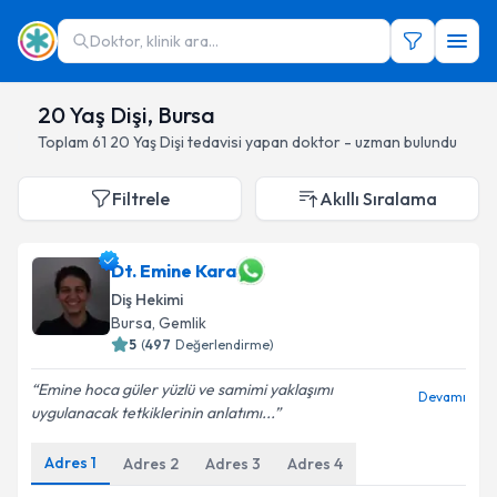
Doktor, klinik ara...
20 Yaş Dişi, Bursa
Toplam
61
20 Yaş Dişi
tedavisi yapan doktor - uzman bulundu
Filtrele
Akıllı Sıralama
Dt. Emine Kara
Diş Hekimi
Bursa
, Gemlik
5
(
497
Değerlendirme)
Emine hoca güler yüzlü ve samimi yaklaşımı
Devamı
uygulanacak tetkiklerinin anlatımı...
Adres
1
Adres
2
Adres
3
Adres
4