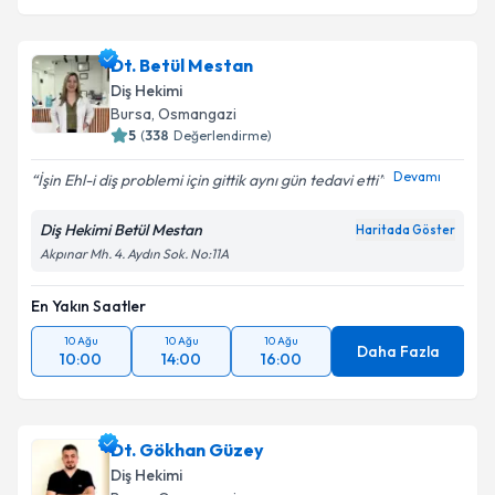
Dt. Betül Mestan
Diş Hekimi
Bursa
, Osmangazi
5
(
338
Değerlendirme)
Devamı
İşin Ehl-i diş problemi için gittik aynı gün tedavi etti
Diş Hekimi Betül Mestan
Haritada Göster
Akpınar Mh. 4. Aydın Sok. No:11A
En Yakın Saatler
10 Ağu
10 Ağu
10 Ağu
Daha Fazla
10:00
14:00
16:00
Dt. Gökhan Güzey
Diş Hekimi