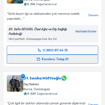
5
(
316
Değerlendirme)
Sefa beyin ilgi ve alakasindan çok memnun kaldık
Devamı
yaşındaki...
Dt. Sefa SEVGEL Özel Ağız ve Diş Sağlığı
Haritada Göster
Polikliniği
Hürriyet Mah. Osmanpaşa Cad. No: 5 A
0 (850) 811 66 35
Randevu Takvimi Talebi
Randevu Talep Et
Dt. Sefa Sevgel
için randevu takvimi talebi oluşturun.
Size bu uzmandan randevu almanız için bir takvim
hazırlandığında e-posta ile bilgilendireceğiz.
Dt. Seniha Müftüoğlu
Diş Hekimi
E-posta Adresiniz
Bursa
, Osmangazi
5
(
329
Değerlendirme)
Çok ilgili bir doktor alanında uzman güvenle dişlerinizi
Devamı