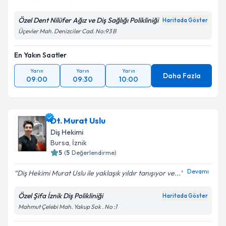
Özel Dent Nilüfer Ağız ve Diş Sağlığı Polikliniği
Haritada Göster
Üçevler Mah. Denizciler Cad. No:93 B
En Yakın Saatler
Yarın
Yarın
Yarın
Daha Fazla
09:00
09:30
10:00
Dt. Murat Uslu
Diş Hekimi
Bursa
, İznik
5
(
5
Değerlendirme)
Devamı
Diş Hekimi Murat Uslu ile yaklaşık yıldır tanışıyor ve...
Özel Şifa İznik Diş Polikliniği
Haritada Göster
Mahmut Çelebi Mah. Yakup Sok . No :1