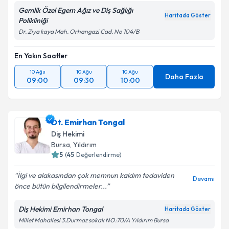
Gemlik Özel Egem Ağız ve Diş Sağlığı
Haritada Göster
Polikliniği
Dr. Ziya kaya Mah. Orhangazi Cad. No 104/B
En Yakın Saatler
10 Ağu
10 Ağu
10 Ağu
Daha Fazla
09:00
09:30
10:00
Dt. Emirhan Tongal
Diş Hekimi
Bursa
, Yıldırım
5
(
45
Değerlendirme)
İlgi ve alakasından çok memnun kaldım tedaviden
Devamı
önce bütün bilgilendirmeler...
Diş Hekimi Emirhan Tongal
Haritada Göster
Millet Mahallesi 3.Durmaz sokak NO:70/A Yıldırım Bursa