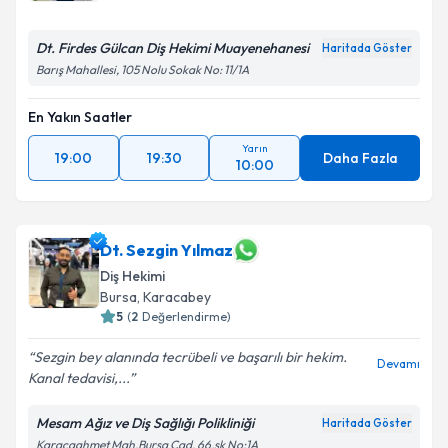
Dt. Firdes Gülcan Diş Hekimi Muayenehanesi
Haritada Göster
Barış Mahallesi, 105 Nolu Sokak No: 11/1A
En Yakın Saatler
Yarın
19:00
19:30
Daha Fazla
10:00
Dt. Sezgin Yılmaz
Diş Hekimi
Bursa
, Karacabey
5
(
2
Değerlendirme)
Sezgin bey alanında tecrübeli ve başarılı bir hekim.
Devamı
Kanal tedavisi,...
Mesam Ağız ve Diş Sağlığı Polikliniği
Haritada Göster
Karacaahmet Mah.Bursa Cad. 66.sk No:1A