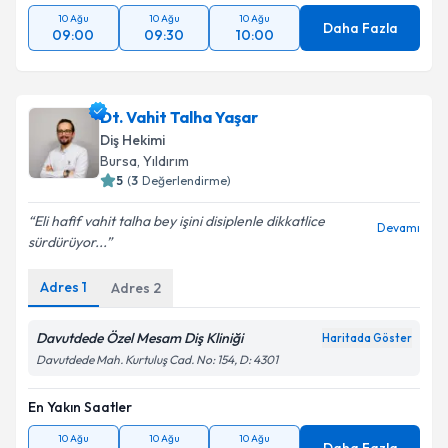
10 Ağu
10 Ağu
10 Ağu
Daha Fazla
09:00
09:30
10:00
Dt. Vahit Talha Yaşar
Diş Hekimi
Bursa
, Yıldırım
5
(
3
Değerlendirme)
Eli hafif vahit talha bey işini disiplenle dikkatlice
Devamı
sürdürüyor...
Adres
1
Adres
2
Davutdede Özel Mesam Diş Kliniği
Haritada Göster
Davutdede Mah. Kurtuluş Cad. No: 154, D: 4301
En Yakın Saatler
10 Ağu
10 Ağu
10 Ağu