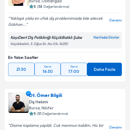
Bursa
, Osmangazi
5
(
38
Değerlendirme)
Yaklaşık yıldız en ufak diş problemimizde bile ailecek
Devamı
Gökhan...
KayıDent Diş Polikliniği KüçükBalıklı Şube
Haritada Göster
Küçükbalıklı, 3. Oğuz Sk. No:1/A, 16250
En Yakın Saatler
Yarın
Yarın
21:30
Daha Fazla
16:30
17:00
Dt. Ömer Bilgili
Diş Hekimi
Bursa
, Nilüfer
5
(
51
Değerlendirme)
Disime kaplama yapildi. Cok memnun kaldim. Hic bir
Devamı