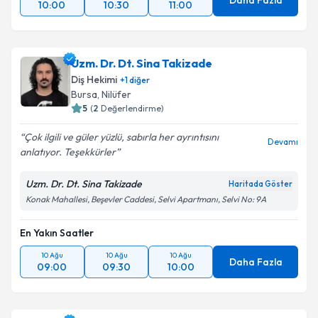
Daha Fazla
10:00
10:30
11:00
Uzm. Dr. Dt. Sina Takizade
Diş Hekimi
+
1
diğer
Bursa
, Nilüfer
5
(
2
Değerlendirme)
Çok ilgili ve güler yüzlü, sabırla her ayrıntısını
Devamı
anlatıyor. Teşekkürler
Uzm. Dr. Dt. Sina Takizade
Haritada Göster
Konak Mahallesi, Beşevler Caddesi, Selvi Apartmanı, Selvi No: 9A
En Yakın Saatler
10 Ağu
10 Ağu
10 Ağu
Daha Fazla
09:00
09:30
10:00