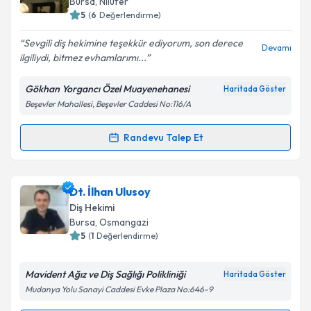
Bursa
, Nilüfer
5
(
6
Değerlendirme)
E-posta Adresiniz
Sevgili diş hekimine teşekkür ediyorum, son derece
Devamı
ilgiliydi, bitmez evhamlarımı...
Gökhan Yorgancı Özel Muayenehanesi
Haritada Göster
Kişisel verilerimin işlenmesine ilişkin
Aydınlatma
Beşevler Mahallesi, Beşevler Caddesi No:116/A
Metni
'ni okudum ve kişisel verilerimin belirtilen
kapsamda işlenmesini kabul ediyorum.
Randevu Talep Et
Randevu Takvimi Talebi
Takvim Talebini Gönder
Dt. Gökhan Yorgancı
için randevu takvimi talebi
Dt. İlhan Ulusoy
oluşturun. Size bu uzmandan randevu almanız için bir
Diş Hekimi
takvim hazırlandığında e-posta ile bilgilendireceğiz.
Bursa
, Osmangazi
5
(
1
Değerlendirme)
E-posta Adresiniz
Mavident Ağız ve Diş Sağlığı Polikliniği
Haritada Göster
Mudanya Yolu Sanayi Caddesi Evke Plaza No:646-9