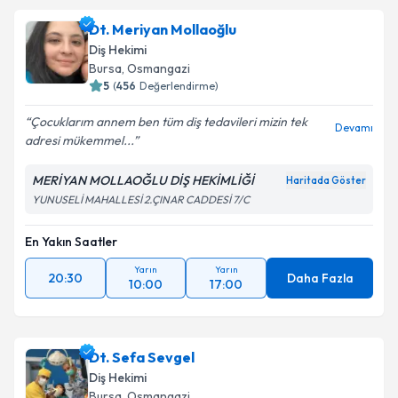
Dt. Meriyan Mollaoğlu
Diş Hekimi
Bursa
, Osmangazi
5
(
456
Değerlendirme)
Çocuklarım annem ben tüm diş tedavileri mizin tek
Devamı
adresi mükemmel...
MERİYAN MOLLAOĞLU DİŞ HEKİMLİĞİ
Haritada Göster
YUNUSELİ MAHALLESİ 2.ÇINAR CADDESİ 7/C
En Yakın Saatler
Yarın
Yarın
20:30
Daha Fazla
10:00
17:00
Dt. Sefa Sevgel
Diş Hekimi
Bursa
, Osmangazi