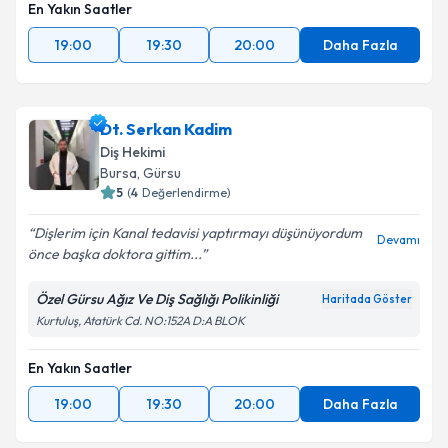
En Yakın Saatler
19:00
19:30
20:00
Daha Fazla
Dt. Serkan Kadim
Diş Hekimi
Bursa
, Gürsu
5
(
4
Değerlendirme)
Dişlerim için Kanal tedavisi yaptırmayı düşünüyordum
Devamı
önce başka doktora gittim...
Özel Gürsu Ağız Ve Diş Sağlığı Polikinliği
Haritada Göster
Kurtuluş, Atatürk Cd. NO:152A D:A BLOK
En Yakın Saatler
19:00
19:30
20:00
Daha Fazla