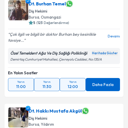
Dt. Burhan Temel
Diş Hekimi
Bursa
, Osmangazi
5
(
123
Değerlendirme)
Çok ilgili ve bilgili bir doktor Burhan bey kesinlikle
Devamı
tavsiye...
Özel Temeldent Ağız Ve Diş Sağlığı Polikliniği
Haritada Göster
Demirtaş Cumhuriyet Mahallesi, Çevreyolu Caddesi, No:135/A
En Yakın Saatler
Yarın
Yarın
Yarın
Daha Fazla
11:00
11:30
12:00
Dt. Hakkı Mustafa Akgül
Diş Hekimi
Bursa
, Yıldırım