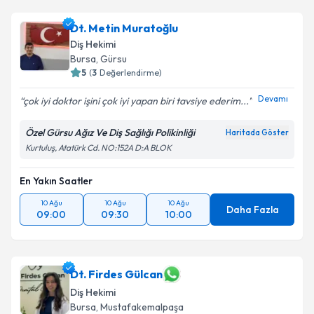
Dt. Metin Muratoğlu
Diş Hekimi
Bursa
, Gürsu
5
(
3
Değerlendirme)
Devamı
çok iyi doktor işini çok iyi yapan biri tavsiye ederim...
Özel Gürsu Ağız Ve Diş Sağlığı Polikinliği
Haritada Göster
Kurtuluş, Atatürk Cd. NO:152A D:A BLOK
En Yakın Saatler
10 Ağu
10 Ağu
10 Ağu
Daha Fazla
09:00
09:30
10:00
Dt. Firdes Gülcan
Diş Hekimi
Bursa
, Mustafakemalpaşa