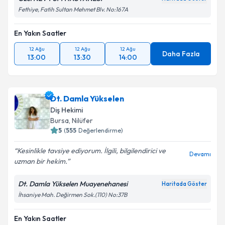
Fethiye, Fatih Sultan Mehmet Blv. No:167A
En Yakın Saatler
12 Ağu
12 Ağu
12 Ağu
Daha Fazla
13:00
13:30
14:00
Dt. Damla Yükselen
Diş Hekimi
Bursa
, Nilüfer
5
(
555
Değerlendirme)
Kesinlikle tavsiye ediyorum. İlgili, bilgilendirici ve
Devamı
uzman bir hekim.
Dt. Damla Yükselen Muayenehanesi
Haritada Göster
İhsaniye Mah. Değirmen Sok.(110) No:37B
En Yakın Saatler