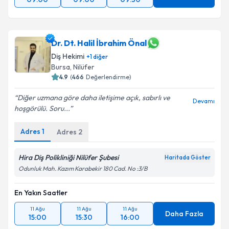
Dr. Dt. Halil İbrahim Önal
Diş Hekimi
+
1
diğer
Bursa
, Nilüfer
4.9
(
466
Değerlendirme)
Diğer uzmana göre daha iletişime açık, sabırlı ve
Devamı
hoşgörülü. Soru...
Adres
1
Adres
2
Hira Diş Polikliniği Nilüfer Şubesi
Haritada Göster
Odunluk Mah. Kazım Karabekir 180 Cad. No :3/B
En Yakın Saatler
11 Ağu
11 Ağu
11 Ağu
Daha Fazla
15:00
15:30
16:00