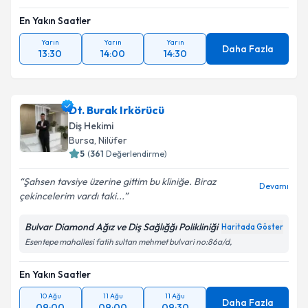
En Yakın Saatler
Yarın
Yarın
Yarın
Daha Fazla
13:30
14:00
14:30
Dt. Burak Irkörücü
Diş Hekimi
Bursa
, Nilüfer
5
(
361
Değerlendirme)
Şahsen tavsiye üzerine gittim bu kliniğe. Biraz
Devamı
çekincelerim vardı taki...
Bulvar Diamond Ağız ve Diş Sağlığğı Polikliniği
Haritada Göster
Esentepe mahallesi fatih sultan mehmet bulvari no:86a/d,
En Yakın Saatler
10 Ağu
11 Ağu
11 Ağu
Daha Fazla
09:00
09:00
09:30