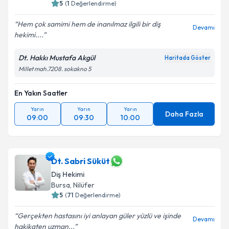
5
(
1
Değerlendirme)
Hem çok samimi hem de inanılmaz ilgili bir diş
Devamı
hekimi....
Dt. Hakkı Mustafa Akgül
Haritada Göster
Millet mah.7208. sokakno 5
En Yakın Saatler
Yarın
Yarın
Yarın
Daha Fazla
09:00
09:30
10:00
Dt. Sabri Süküt
Diş Hekimi
Bursa
, Nilüfer
5
(
71
Değerlendirme)
Gerçekten hastasını iyi anlayan güler yüzlü ve işinde
Devamı
hakikaten uzman...