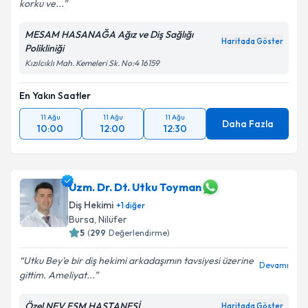
korku ve...
MESAM HASANAĞA Ağız ve Diş Sağlığı
Haritada Göster
Polikliniği
Kızılcıklı Mah. Kemeleri Sk. No:4 16159
En Yakın Saatler
11 Ağu
11 Ağu
11 Ağu
Daha Fazla
10:00
12:00
12:30
Uzm. Dr. Dt. Utku Toyman
Diş Hekimi
+
1
diğer
Bursa
, Nilüfer
5
(
299
Değerlendirme)
Utku Bey'e bir diş hekimi arkadaşımın tavsiyesi üzerine
Devamı
gittim. Ameliyat...
Özel NEV FSM HASTANESİ
Haritada Göster