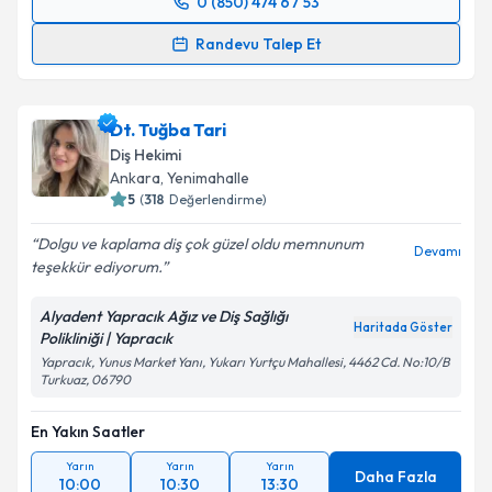
0 (850) 474 67 53
Randevu Takvimi Talebi
Randevu Talep Et
Dt. Hilal Gökçakıroğlu
için randevu takvimi talebi
oluşturun. Size bu uzmandan randevu almanız için bir
Dt. Tuğba Tari
takvim hazırlandığında e-posta ile bilgilendireceğiz.
Diş Hekimi
E-posta Adresiniz
Ankara
, Yenimahalle
5
(
318
Değerlendirme)
Dolgu ve kaplama diş çok güzel oldu memnunum
Devamı
teşekkür ediyorum.
Kişisel verilerimin işlenmesine ilişkin
Aydınlatma
Metni
'ni okudum ve kişisel verilerimin belirtilen
Alyadent Yapracık Ağız ve Diş Sağlığı
kapsamda işlenmesini kabul ediyorum.
Haritada Göster
Polikliniği | Yapracık
Yapracık, Yunus Market Yanı, Yukarı Yurtçu Mahallesi, 4462 Cd. No:10/B
Turkuaz, 06790
Takvim Talebini Gönder
En Yakın Saatler
Yarın
Yarın
Yarın
Daha Fazla
10:00
10:30
13:30