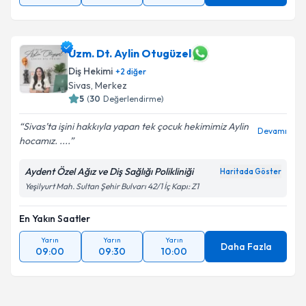
Uzm. Dt. Aylin Otugüzel
Diş Hekimi
+
2
diğer
Sivas
, Merkez
5
(
30
Değerlendirme)
Sivas’ta işini hakkıyla yapan tek çocuk hekimimiz Aylin
Devamı
hocamız. ....
Aydent Özel Ağız ve Diş Sağlığı Polikliniği
Haritada Göster
Yeşilyurt Mah. Sultan Şehir Bulvarı 42/1 İç Kapı: Z1
En Yakın Saatler
Yarın
Yarın
Yarın
Daha Fazla
09:00
09:30
10:00