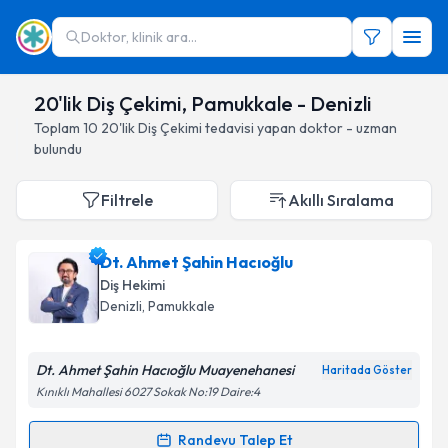
Doktor, klinik ara...
20'lik Diş Çekimi, Pamukkale - Denizli
Toplam
10
20'lik Diş Çekimi
tedavisi yapan doktor - uzman
bulundu
Filtrele
Akıllı Sıralama
Dt. Ahmet Şahin Hacıoğlu
Diş Hekimi
Denizli
, Pamukkale
Dt. Ahmet Şahin Hacıoğlu Muayenehanesi
Haritada Göster
Kınıklı Mahallesi 6027 Sokak No:19 Daire:4
Randevu Talep Et