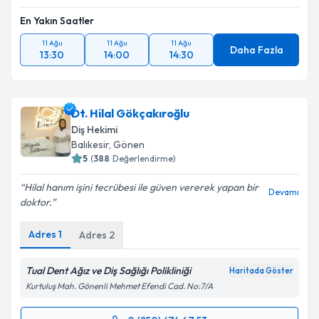
En Yakın Saatler
11 Ağu
11 Ağu
11 Ağu
Daha Fazla
13:30
14:00
14:30
Dt. Hilal Gökçakıroğlu
Diş Hekimi
Balıkesir
, Gönen
5
(
388
Değerlendirme)
Hilal hanım işini tecrübesi ile güven vererek yapan bir
Devamı
doktor.
Adres
1
Adres
2
Tual Dent Ağız ve Diş Sağlığı Polikliniği
Haritada Göster
Kurtuluş Mah. Gönenli Mehmet Efendi Cad. No:7/A