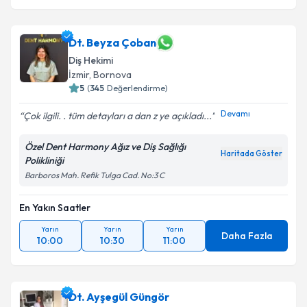
Dt. Beyza Çoban
Diş Hekimi
İzmir
, Bornova
5
(
345
Değerlendirme)
Devamı
Çok ilgili. . tüm detayları a dan z ye açıkladı...
Özel Dent Harmony Ağız ve Diş Sağlığı
Haritada Göster
Polikliniği
Barboros Mah. Refik Tulga Cad. No:3 C
En Yakın Saatler
Yarın
Yarın
Yarın
Daha Fazla
10:00
10:30
11:00
Dt. Ayşegül Güngör