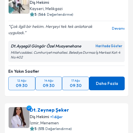
Diş Hekimi
Kayseri
, Melikgazi
5
(
566
Değerlendirme)
Çok ilgili bir hekim. Herşeyi tek tek anlatarak
Devamı
uyguladı.
Dt.Ayşegül Güngör Özel Muayenehane
Haritada Göster
Millet caddesi. Cumhuriyet mahallesi. Belediye Durmaz İş Merkezi Kat: 4
No:402
En Yakın Saatler
12 Ağu
14 Ağu
17 Ağu
Daha Fazla
09:30
09:30
09:30
Dt. Zeynep Şeker
Diş Hekimi
+
1
diğer
İzmir
, Menemen
5
(
515
Değerlendirme)