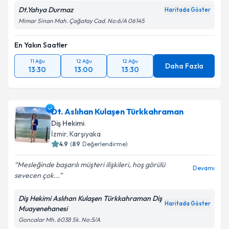
Dt.Yahya Durmaz
Haritada Göster
Mimar Sinan Mah. Çağatay Cad. No:6/A 06145
En Yakın Saatler
11 Ağu
12 Ağu
12 Ağu
Daha Fazla
13:30
13:00
13:30
Dt. Aslıhan Kulaşen Türkkahraman
Diş Hekimi
İzmir
, Karşıyaka
4.9
(
89
Değerlendirme)
Mesleğinde başarılı müşteri ilişkileri, hoş görülü
Devamı
sevecen çok...
Diş Hekimi Aslıhan Kulaşen Türkkahraman Diş
Haritada Göster
Muayenehanesi
Goncalar Mh. 6038 Sk. No:5/A