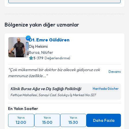
Randevu Takvimi Talebi
Dt. Ahmet Şahin Hacıoğlu
için randevu takvimi talebi
Bölgenize yakın diğer uzmanlar
oluşturun. Size bu uzmandan randevu almanız için bir
takvim hazırlandığında e-posta ile bilgilendireceğiz.
Dt. Emre Güldüren
E-posta Adresiniz
Diş Hekimi
Bursa
, Nilüfer
5
(
179
Değerlendirme)
Çok mükemmel bir doktor biz ailecek gidiyoruz cok
Kişisel verilerimin işlenmesine ilişkin
Aydınlatma
Devamı
memnunuz özellikle...
Metni
'ni okudum ve kişisel verilerimin belirtilen
kapsamda işlenmesini kabul ediyorum.
Klinik Bursa Ağız ve Diş Sağlığı Polikliniği
Haritada Göster
Fethiye Mahallesi, Sanayi Cad. Solukçu İş Merkezi No:327
Takvim Talebini Gönder
En Yakın Saatler
Yarın
Yarın
Yarın
Daha Fazla
12:00
15:00
15:30