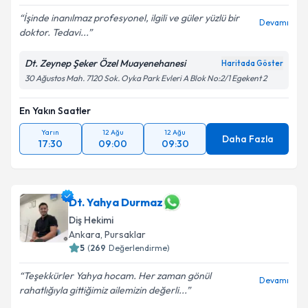
İşinde inanılmaz profesyonel, ilgili ve güler yüzlü bir
Devamı
doktor. Tedavi...
Dt. Zeynep Şeker Özel Muayenehanesi
Haritada Göster
30 Ağustos Mah. 7120 Sok. Oyka Park Evleri A Blok No:2/1 Egekent 2
En Yakın Saatler
Yarın
12 Ağu
12 Ağu
Daha Fazla
17:30
09:00
09:30
Dt. Yahya Durmaz
Diş Hekimi
Ankara
, Pursaklar
5
(
269
Değerlendirme)
Teşekkürler Yahya hocam. Her zaman gönül
Devamı
rahatlığıyla gittiğimiz ailemizin değerli...