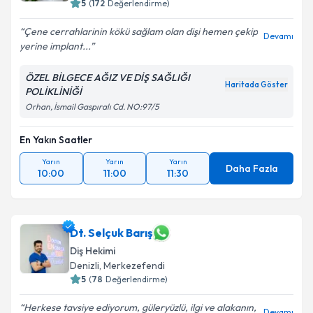
5
(
172
Değerlendirme)
Çene cerrahlarinin kökü sağlam olan dişi hemen çekip
Devamı
yerine implant...
ÖZEL BİLGECE AĞIZ VE DİŞ SAĞLIĞI
Haritada Göster
POLİKLİNİĞİ
Orhan, İsmail Gaspıralı Cd. NO:97/5
En Yakın Saatler
Yarın
Yarın
Yarın
Daha Fazla
10:00
11:00
11:30
Dt. Selçuk Barış
Diş Hekimi
Denizli
, Merkezefendi
5
(
78
Değerlendirme)
Herkese tavsiye ediyorum, güleryüzlü, ilgi ve alakanın,
Devamı