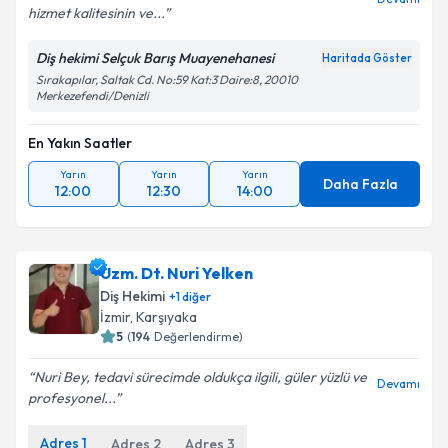
hizmet kalitesinin ve...
Diş hekimi Selçuk Barış Muayenehanesi
Haritada Göster
Sırakapılar, Saltak Cd. No:59 Kat:3 Daire:8, 20010
Merkezefendi/Denizli
En Yakın Saatler
Yarın
Yarın
Yarın
Daha Fazla
12:00
12:30
14:00
Uzm. Dt. Nuri Yelken
Diş Hekimi
+
1
diğer
İzmir
, Karşıyaka
5
(
194
Değerlendirme)
Nuri Bey, tedavi sürecimde oldukça ilgili, güler yüzlü ve
Devamı
profesyonel...
Adres
1
Adres
2
Adres
3