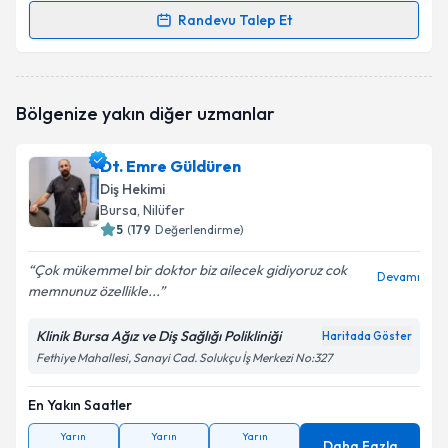
Randevu Talep Et
Randevu Takvimi Talebi
Dt. Ahmet Şahin Hacıoğlu
için randevu takvimi talebi
Bölgenize yakın diğer uzmanlar
oluşturun. Size bu uzmandan randevu almanız için bir
takvim hazırlandığında e-posta ile bilgilendireceğiz.
Dt. Emre Güldüren
E-posta Adresiniz
Diş Hekimi
Bursa
, Nilüfer
5
(
179
Değerlendirme)
Çok mükemmel bir doktor biz ailecek gidiyoruz cok
Kişisel verilerimin işlenmesine ilişkin
Aydınlatma
Devamı
memnunuz özellikle...
Metni
'ni okudum ve kişisel verilerimin belirtilen
kapsamda işlenmesini kabul ediyorum.
Klinik Bursa Ağız ve Diş Sağlığı Polikliniği
Haritada Göster
Fethiye Mahallesi, Sanayi Cad. Solukçu İş Merkezi No:327
Takvim Talebini Gönder
En Yakın Saatler
Yarın
Yarın
Yarın
Daha Fazla