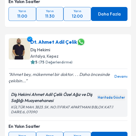
En Yakın Saatler
Yarın
Yarın
Yarın
Daha Fazla
11:00
11:30
12:00
Dt. Ahmet Adil Çelik
Diş Hekimi
Antalya
, Kepez
5
(
75
Değerlendirme)
Ahmet bey, mükemmel bir doktor. . . Daha öncesinde
Devamı
çekilsin...
Diş Hekimi Ahmet Adil Çelik Özel Ağız ve Diş
Haritada Göster
Sağlığı Muayenehanesi
KÜLTÜR MAH. 3823. SK. NO:11 FIRAT APARTMANI B BLOK KAT:1
DAİRE:6, 07090
En Yakın Saatler
Yarın
Yarın
Yarın