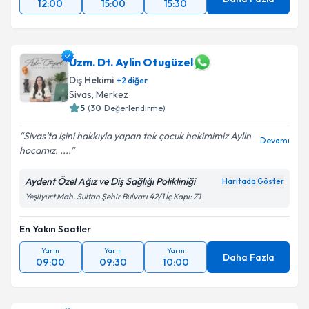
12:00
15:00
15:30
Uzm. Dt. Aylin Otugüzel
Diş Hekimi
+
2
diğer
Sivas
, Merkez
5
(
30
Değerlendirme)
Sivas’ta işini hakkıyla yapan tek çocuk hekimimiz Aylin
Devamı
hocamız. ....
Aydent Özel Ağız ve Diş Sağlığı Polikliniği
Haritada Göster
Yeşilyurt Mah. Sultan Şehir Bulvarı 42/1 İç Kapı: Z1
En Yakın Saatler
Yarın
Yarın
Yarın
Daha Fazla
09:00
09:30
10:00