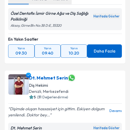
Özel Dentafix İzmir Girne Ağız ve Diş Sağlığı
Haritada Göster
Polikliniği
Aksoy, Girne Blv No:38 D:E, 35320
En Yakın Saatler
Yarın
Yarın
Yarın
Daha Fazla
09:30
09:40
10:20
Dt. Mehmet Serin
Diş Hekimi
Denizli
, Merkezefendi
5
(
31
Değerlendirme)
Dişimde oluşan hassasiyet için gittim. Eskiyen dolgum
Devamı
yenilendi. Doktor bey...
Dt. Mehmet Serin
Haritada Göster