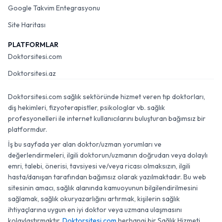
Google Takvim Entegrasyonu
Site Haritası
PLATFORMLAR
Doktorsitesi.com
Doktorsitesi.az
Doktorsitesi.com sağlık sektöründe hizmet veren tıp doktorları,
diş hekimleri, fizyoterapistler, psikologlar vb. sağlık
profesyonelleri ile internet kullanıcılarını buluşturan bağımsız bir
platformdur.
İş bu sayfada yer alan doktor/uzman yorumları ve
değerlendirmeleri, ilgili doktorun/uzmanın doğrudan veya dolaylı
emri, talebi, önerisi, tavsiyesi ve/veya ricası olmaksızın, ilgili
hasta/danışan tarafından bağımsız olarak yazılmaktadır. Bu web
sitesinin amacı, sağlık alanında kamuoyunun bilgilendirilmesini
sağlamak, sağlık okuryazarlığını artırmak, kişilerin sağlık
ihtiyaçlarına uygun en iyi doktor veya uzmana ulaşmasını
kolaylaştırmaktır.
Doktorsitesi.com
herhangi bir Sağlık Hizmeti