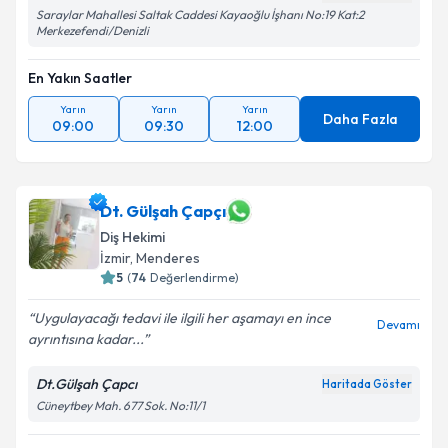
Saraylar Mahallesi Saltak Caddesi Kayaoğlu İşhanı No:19 Kat:2
Merkezefendi/Denizli
En Yakın Saatler
Yarın
Yarın
Yarın
Daha Fazla
09:00
09:30
12:00
Dt. Gülşah Çapçı
Diş Hekimi
İzmir
, Menderes
5
(
74
Değerlendirme)
Uygulayacağı tedavi ile ilgili her aşamayı en ince
Devamı
ayrıntısına kadar...
Dt.Gülşah Çapcı
Haritada Göster
Cüneytbey Mah. 677 Sok. No:11/1