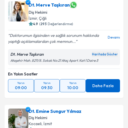
Dt. Merve Taşkıran
Diş Hekimi
İzmir
, Çiğli
4.9
(
293
Değerlendirme)
Doktorumun ilgisinden ve sağlık sorunum hakkında
Devamı
yaptığı açıklamalardan çok memnun...
Dt. Merve Taşkıran
Haritada Göster
Ataşehir Mah. 8211/8. Sokak No:21 Ataç Apart. Kat:1 Daire:3
En Yakın Saatler
Yarın
Yarın
Yarın
Daha Fazla
09:00
09:30
10:00
Dt. Emine Sungur Yılmaz
Diş Hekimi
Kocaeli
, İzmit