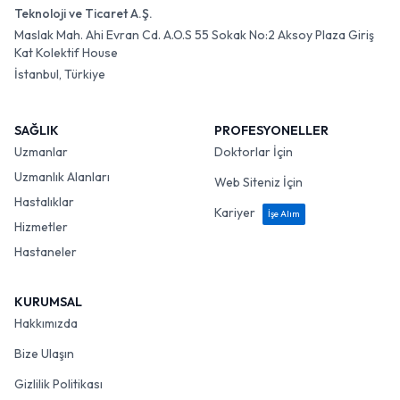
Teknoloji ve Ticaret A.Ş.
Maslak Mah. Ahi Evran Cd. A.O.S 55 Sokak No:2 Aksoy Plaza Giriş
Kat Kolektif House
İstanbul, Türkiye
SAĞLIK
PROFESYONELLER
Uzmanlar
Doktorlar İçin
Uzmanlık Alanları
Web Siteniz İçin
Hastalıklar
Kariyer
İşe Alım
Hizmetler
Hastaneler
KURUMSAL
Hakkımızda
Bize Ulaşın
Gizlilik Politikası