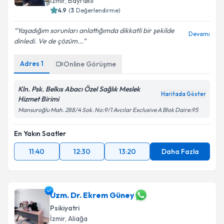
İzmir
, Bayraklı
4.9
(
3
Değerlendirme)
Yaşadığım sorunları anlattığımda dikkatli bir şekilde
Devamı
dinledi. Ve de çözüm...
Adres
1
Online Görüşme
Kln. Psk. Belkıs Abacı Özel Sağlık Meslek
Haritada Göster
Hizmet Birimi
Mansuroğlu Mah. 288/4 Sok. No:9/1 Avcılar Exclusive A Blok Daire:95
En Yakın Saatler
11:40
12:30
13:20
Daha Fazla
Uzm. Dr. Ekrem Güney
Psikiyatri
İzmir
, Aliağa