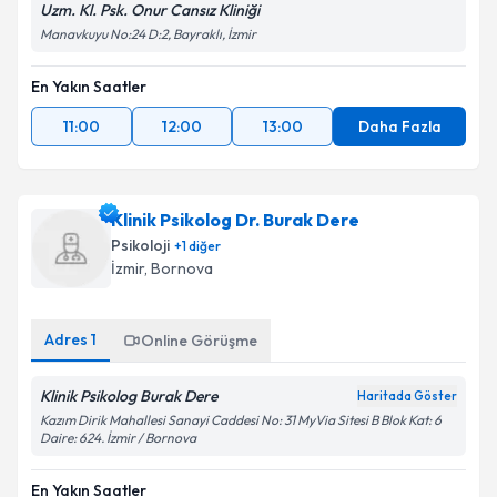
Uzm. Kl. Psk. Onur Cansız Kliniği
Manavkuyu No:24 D:2, Bayraklı, İzmir
En Yakın Saatler
11:00
12:00
13:00
Daha Fazla
Klinik Psikolog Dr. Burak Dere
Psikoloji
+
1
diğer
İzmir
, Bornova
Adres
1
Online Görüşme
Klinik Psikolog Burak Dere
Haritada Göster
Kazım Dirik Mahallesi Sanayi Caddesi No: 31 MyVia Sitesi B Blok Kat: 6
Daire: 624. İzmir / Bornova
En Yakın Saatler