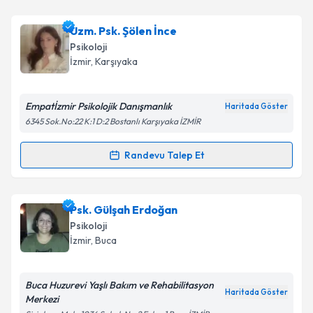
Uzm. Dr. Serdar Baysal
için randevu takvimi talebi
oluşturun. Size bu uzmandan randevu almanız için bir
Uzm. Psk. Şölen İnce
takvim hazırlandığında e-posta ile bilgilendireceğiz.
Psikoloji
E-posta Adresiniz
İzmir
, Karşıyaka
Empatİzmir Psikolojik Danışmanlık
Haritada Göster
6345 Sok.No:22 K:1 D:2 Bostanlı Karşıyaka İZMİR
Kişisel verilerimin işlenmesine ilişkin
Aydınlatma
Metni
'ni okudum ve kişisel verilerimin belirtilen
Randevu Talep Et
kapsamda işlenmesini kabul ediyorum.
Randevu Takvimi Talebi
Takvim Talebini Gönder
Uzm. Psk. Şölen İnce
için randevu takvimi talebi
Psk. Gülşah Erdoğan
oluşturun. Size bu uzmandan randevu almanız için bir
Psikoloji
takvim hazırlandığında e-posta ile bilgilendireceğiz.
İzmir
, Buca
E-posta Adresiniz
Buca Huzurevi Yaşlı Bakım ve Rehabilitasyon
Haritada Göster
Merkezi