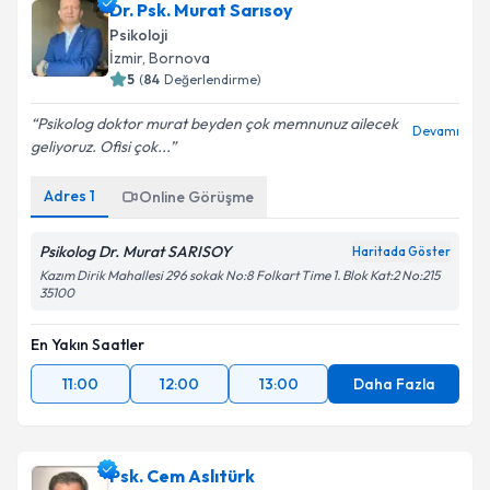
Dr. Psk. Murat Sarısoy
Psikoloji
İzmir
, Bornova
5
(
84
Değerlendirme)
Psikolog doktor murat beyden çok memnunuz ailecek
Devamı
geliyoruz. Ofisi çok...
Adres
1
Online Görüşme
Psikolog Dr. Murat SARISOY
Haritada Göster
Kazım Dirik Mahallesi 296 sokak No:8 Folkart Time 1. Blok Kat:2 No:215
35100
En Yakın Saatler
11:00
12:00
13:00
Daha Fazla
Psk. Cem Aslıtürk