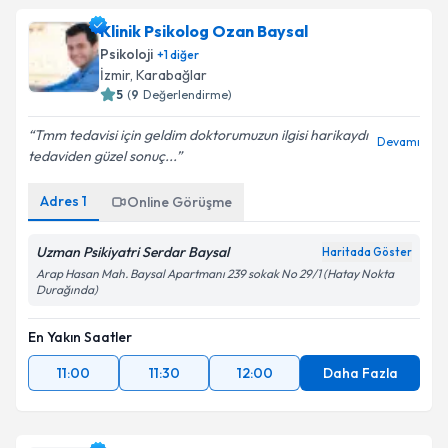
Klinik Psikolog Ozan Baysal
Psikoloji
+
1
diğer
İzmir
, Karabağlar
5
(
9
Değerlendirme)
Tmm tedavisi için geldim doktorumuzun ilgisi harikaydı
Devamı
tedaviden güzel sonuç...
Adres
1
Online Görüşme
Uzman Psikiyatri Serdar Baysal
Haritada Göster
Arap Hasan Mah. Baysal Apartmanı 239 sokak No 29/1 (Hatay Nokta
Durağında)
En Yakın Saatler
11:00
11:30
12:00
Daha Fazla