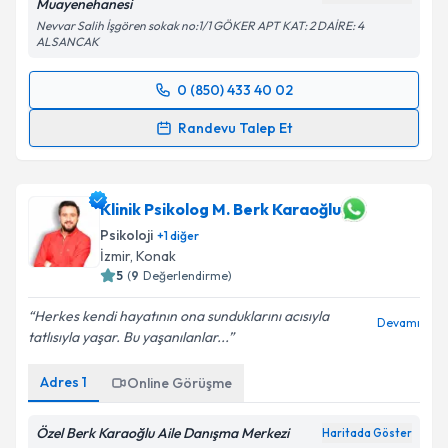
Muayenehanesi
Nevvar Salih İşgören sokak no:1/1 GÖKER APT KAT: 2 DAİRE: 4
ALSANCAK
0 (850) 433 40 02
Randevu Takvimi Talebi
Randevu Talep Et
Uzm. Dr. Deniz Tirit Karaca
için randevu takvimi
talebi oluşturun. Size bu uzmandan randevu almanız
için bir takvim hazırlandığında e-posta ile
Klinik Psikolog M. Berk Karaoğlu
bilgilendireceğiz.
Psikoloji
+
1
diğer
İzmir
, Konak
E-posta Adresiniz
5
(
9
Değerlendirme)
Herkes kendi hayatının ona sunduklarını acısıyla
Devamı
tatlısıyla yaşar. Bu yaşanılanlar...
Kişisel verilerimin işlenmesine ilişkin
Aydınlatma
Adres
1
Online Görüşme
Metni
'ni okudum ve kişisel verilerimin belirtilen
kapsamda işlenmesini kabul ediyorum.
Özel Berk Karaoğlu Aile Danışma Merkezi
Haritada Göster