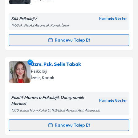
E-posta Adresiniz
Kök Psikoloji /
Haritada Göster
1458 sk. No:42 Alsancak Konak İzmir
Kişisel verilerimin işlenmesine ilişkin
Aydınlatma
Randevu Talep Et
Randevu Takvimi Talebi
Metni
'ni okudum ve kişisel verilerimin belirtilen
kapsamda işlenmesini kabul ediyorum.
Klinik Psikolog Gülşah Sütlüoğlu
için randevu
Uzm. Psk. Selin Tabak
takvimi talebi oluşturun. Size bu uzmandan randevu
Takvim Talebini Gönder
Psikoloji
almanız için bir takvim hazırlandığında e-posta ile
İzmir
, Konak
bilgilendireceğiz.
E-posta Adresiniz
Pozitif Manevra Psikolojik Danışmanlık
Haritada Göster
Merkezi
1380 sokak No:4 Kat:6 D:11 B/Blok Alyans Apt. Alsancak
Kişisel verilerimin işlenmesine ilişkin
Aydınlatma
Randevu Talep Et
Randevu Takvimi Talebi
Metni
'ni okudum ve kişisel verilerimin belirtilen
kapsamda işlenmesini kabul ediyorum.