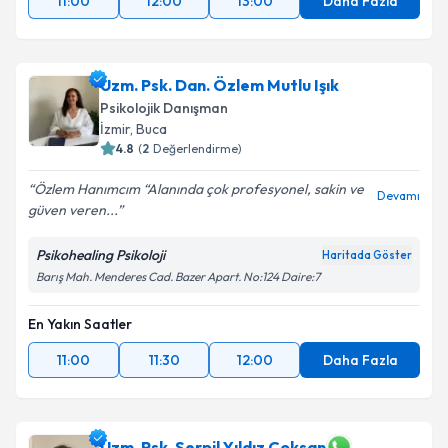
11:00
12:00
13:00
Daha Fazla
Uzm. Psk. Dan. Özlem Mutlu Işık
Psikolojik Danışman
İzmir
, Buca
4.8
(
2
Değerlendirme)
Özlem Hanımcım “Alanında çok profesyonel, sakin ve
Devamı
güven veren...
Psikohealing Psikoloji
Haritada Göster
Barış Mah. Menderes Cad. Bazer Apart. No:124 Daire:7
En Yakın Saatler
11:00
11:30
12:00
Daha Fazla
Uzm. Psk. Serpil Yıldız Çoksan