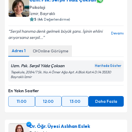
Psikoloji
İzmir
, Bayraklı
5
(
44
Değerlendirme)
Serpil hanıma denk gelmek büyük şans. İşinin ehlini
Devamı
arıyorsanız serpil...
Adres
1
Online Görüşme
Uzm. Psk. Serpil Yıldız Çoksan
Haritada Göster
Tepekule, 2084/7 Sk. No.4 Ömer Ağa Apt. A Blok Kat:4 D:14 35530
Bayraklı İzmir
En Yakın Saatler
11:00
12:00
13:00
Daha Fazla
Dr. Öğr. Üyesi Aslıhan Eslek