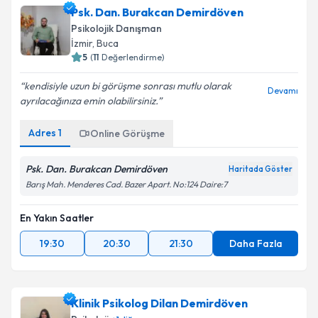
Psk. Dan. Burakcan Demirdöven
Psikolojik Danışman
İzmir
, Buca
5
(
11
Değerlendirme)
kendisiyle uzun bi görüşme sonrası mutlu olarak
Devamı
ayrılacağınıza emin olabilirsiniz.
Adres
1
Online Görüşme
Psk. Dan. Burakcan Demirdöven
Haritada Göster
Barış Mah. Menderes Cad. Bazer Apart. No:124 Daire:7
En Yakın Saatler
19:30
20:30
21:30
Daha Fazla
Klinik Psikolog Dilan Demirdöven