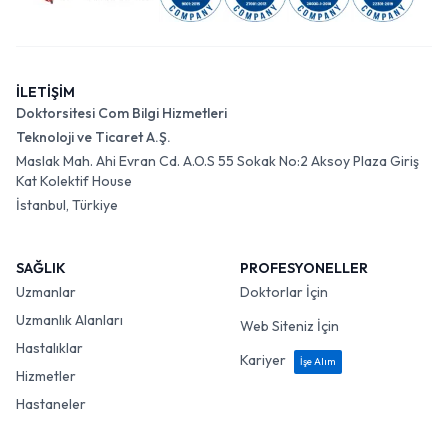
İLETİŞİM
Doktorsitesi Com Bilgi Hizmetleri
Teknoloji ve Ticaret A.Ş.
Maslak Mah. Ahi Evran Cd. A.O.S 55 Sokak No:2 Aksoy Plaza Giriş
Kat Kolektif House
İstanbul, Türkiye
SAĞLIK
PROFESYONELLER
Uzmanlar
Doktorlar İçin
Uzmanlık Alanları
Web Siteniz İçin
Hastalıklar
Kariyer
İşe Alım
Hizmetler
Hastaneler