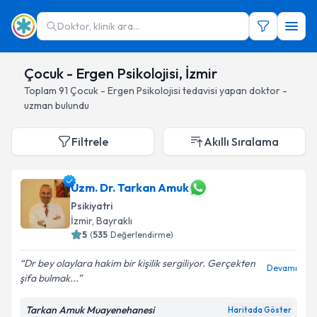
Doktor, klinik ara...
Çocuk - Ergen Psikolojisi, İzmir
Toplam
91
Çocuk - Ergen Psikolojisi
tedavisi yapan doktor -
uzman bulundu
Filtrele
Akıllı Sıralama
Uzm. Dr. Tarkan Amuk
Psikiyatri
İzmir
, Bayraklı
5
(
535
Değerlendirme)
Dr bey olaylara hakim bir kişilik sergiliyor. Gerçekten
Devamı
şifa bulmak...
Tarkan Amuk Muayenehanesi
Haritada Göster