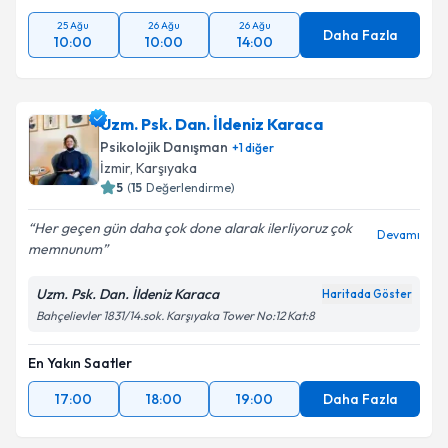
25 Ağu
26 Ağu
26 Ağu
Daha Fazla
10:00
10:00
14:00
Uzm. Psk. Dan. İldeniz Karaca
Psikolojik Danışman
+
1
diğer
İzmir
, Karşıyaka
5
(
15
Değerlendirme)
Her geçen gün daha çok done alarak ilerliyoruz çok
Devamı
memnunum
Uzm. Psk. Dan. İldeniz Karaca
Haritada Göster
Bahçelievler 1831/14.sok. Karşıyaka Tower No:12 Kat:8
En Yakın Saatler
17:00
18:00
19:00
Daha Fazla