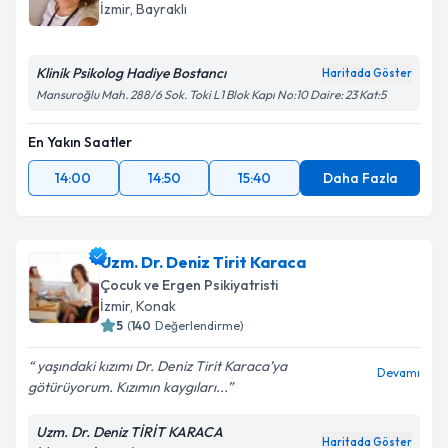
İzmir
, Bayraklı
Klinik Psikolog Hadiye Bostancı
Haritada Göster
Mansuroğlu Mah. 288/6 Sok. Toki L1 Blok Kapı No:10 Daire: 23 Kat:5
En Yakın Saatler
14:00
14:50
15:40
Daha Fazla
Uzm. Dr. Deniz Tirit Karaca
Çocuk ve Ergen Psikiyatristi
İzmir
, Konak
5
(
140
Değerlendirme)
yaşındaki kızımı Dr. Deniz Tirit Karaca’ya
Devamı
götürüyorum. Kızımın kaygıları...
Uzm. Dr. Deniz TİRİT KARACA
Haritada Göster