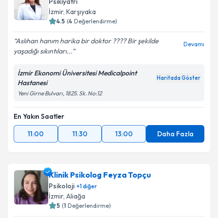
Psikiyatri
İzmir
, Karşıyaka
4.5
(
4
Değerlendirme)
Aslıhan hanım harika bir doktor ???? Bir şekilde
Devamı
yaşadığı sıkıntıları...
İzmir Ekonomi Üniversitesi Medicalpoint
Haritada Göster
Hastanesi
Yeni Girne Bulvarı, 1825. Sk. No:12
En Yakın Saatler
11:00
11:30
13:00
Daha Fazla
Klinik Psikolog Feyza Topçu
Psikoloji
+
1
diğer
İzmir
, Aliağa
5
(
1
Değerlendirme)