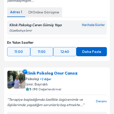
yanındaymışım...
Adres
1
Online Görüşme
Klinik Psikolog Ceren Gümüş Yaşa
Haritada Göster
Güzelbahçe İzmir
En Yakın Saatler
11:00
11:50
12:40
Daha Fazla
Klinik Psikolog Onur Cansız
Psikoloji
+
2
diğer
İzmir
, Bayraklı
5
(
90
Değerlendirme)
Terapiye başladığımda özellikle özgüvenimle ve
Devamı
ilişkilerimde yaşadığım sorunlarla baş etmekte...