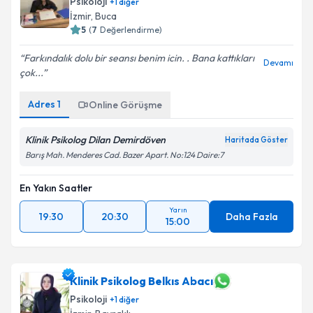
Psikoloji
+
1
diğer
İzmir
, Buca
5
(
7
Değerlendirme)
Farkındalık dolu bir seansı benim icin. . Bana kattıkları
Devamı
çok...
Adres
1
Online Görüşme
Klinik Psikolog Dilan Demirdöven
Haritada Göster
Barış Mah. Menderes Cad. Bazer Apart. No:124 Daire:7
En Yakın Saatler
Yarın
19:30
20:30
Daha Fazla
15:00
Klinik Psikolog Belkıs Abacı
Psikoloji
+
1
diğer