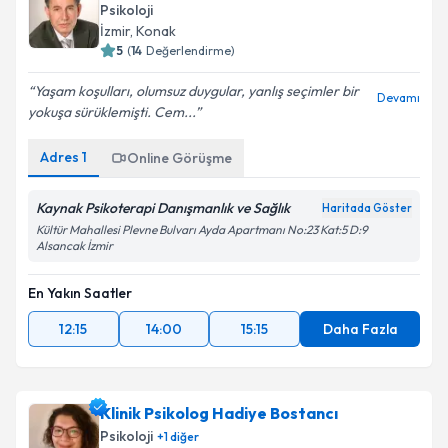
Psikoloji
İzmir
, Konak
5
(
14
Değerlendirme)
Yaşam koşulları, olumsuz duygular, yanlış seçimler bir
Devamı
yokuşa sürüklemişti. Cem...
Adres
1
Online Görüşme
Kaynak Psikoterapi Danışmanlık ve Sağlık
Haritada Göster
Kültür Mahallesi Plevne Bulvarı Ayda Apartmanı No:23 Kat:5 D:9
Alsancak İzmir
En Yakın Saatler
12:15
14:00
15:15
Daha Fazla
Klinik Psikolog Hadiye Bostancı
Psikoloji
+
1
diğer