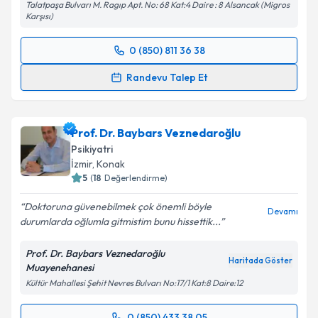
Talatpaşa Bulvarı M. Ragıp Apt. No: 68 Kat:4 Daire : 8 Alsancak (Migros
Takvim Talebini Gönder
Karşısı)
0 (850) 811 36 38
Randevu Takvimi Talebi
Randevu Talep Et
Klinik Psikolog M. Berk Karaoğlu
için randevu
takvimi talebi oluşturun. Size bu uzmandan randevu
Prof. Dr. Baybars Veznedaroğlu
almanız için bir takvim hazırlandığında e-posta ile
bilgilendireceğiz.
Psikiyatri
İzmir
, Konak
E-posta Adresiniz
5
(
18
Değerlendirme)
Doktoruna güvenebilmek çok önemli böyle
Devamı
durumlarda oğlumla gitmistim bunu hissettik...
Kişisel verilerimin işlenmesine ilişkin
Aydınlatma
Prof. Dr. Baybars Veznedaroğlu
Metni
'ni okudum ve kişisel verilerimin belirtilen
Haritada Göster
Muayenehanesi
kapsamda işlenmesini kabul ediyorum.
Kültür Mahallesi Şehit Nevres Bulvarı No:17/1 Kat:8 Daire:12
0 (850) 433 38 05