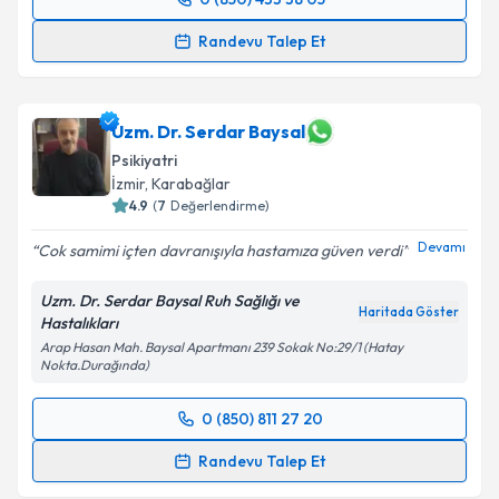
Takvim Talebini Gönder
Randevu Takvimi Talebi
Randevu Talep Et
Prof. Dr. Baybars Veznedaroğlu
için randevu
takvimi talebi oluşturun. Size bu uzmandan randevu
almanız için bir takvim hazırlandığında e-posta ile
Uzm. Dr. Serdar Baysal
bilgilendireceğiz.
Psikiyatri
İzmir
, Karabağlar
E-posta Adresiniz
4.9
(
7
Değerlendirme)
Devamı
Cok samimi içten davranışıyla hastamıza güven verdi
Uzm. Dr. Serdar Baysal Ruh Sağlığı ve
Kişisel verilerimin işlenmesine ilişkin
Aydınlatma
Haritada Göster
Hastalıkları
Metni
'ni okudum ve kişisel verilerimin belirtilen
Arap Hasan Mah. Baysal Apartmanı 239 Sokak No:29/1 (Hatay
kapsamda işlenmesini kabul ediyorum.
Nokta.Durağında)
Takvim Talebini Gönder
0 (850) 811 27 20
Randevu Takvimi Talebi
Randevu Talep Et