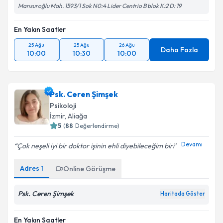
Mansuroğlu Mah. 1593/1 Sok N0:4 Lider Centrio B blok K:2 D: 19
En Yakın Saatler
25 Ağu
25 Ağu
26 Ağu
Daha Fazla
10:00
10:30
10:00
Psk. Ceren Şimşek
Psikoloji
İzmir
, Aliağa
5
(
88
Değerlendirme)
Devamı
Çok neşeli iyi bir doktor işinin ehli diyebileceğim biri
Adres
1
Online Görüşme
Psk. Ceren Şimşek
Haritada Göster
En Yakın Saatler