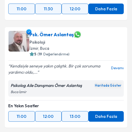
11:00
11:30
12:00
Daha Fazla
Psk. Ömer Aslantaş
Psikoloji
İzmir
, Buca
5
(
19
Değerlendirme)
Kendisiyle seneye yakın çalıştık. Bir çok sorunuma
Devamı
yardımcı oldu,...
Psikolog Aile Danışmanı Ömer Aslantaş
Haritada Göster
Buca İzmir
En Yakın Saatler
11:00
12:00
13:00
Daha Fazla