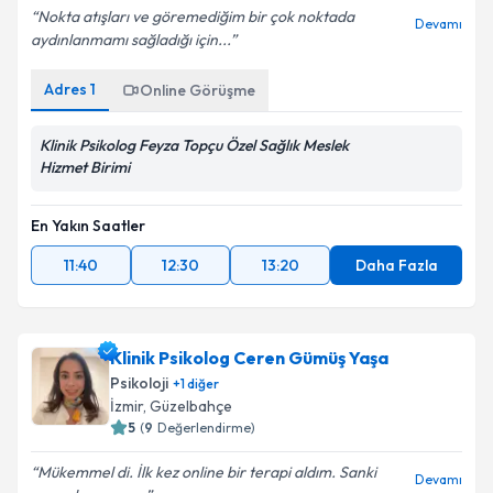
Nokta atışları ve göremediğim bir çok noktada
Devamı
aydınlanmamı sağladığı için...
Adres
1
Online Görüşme
Klinik Psikolog Feyza Topçu Özel Sağlık Meslek
Hizmet Birimi
En Yakın Saatler
11:40
12:30
13:20
Daha Fazla
Klinik Psikolog Ceren Gümüş Yaşa
Psikoloji
+
1
diğer
İzmir
, Güzelbahçe
5
(
9
Değerlendirme)
Mükemmel di. İlk kez online bir terapi aldım. Sanki
Devamı