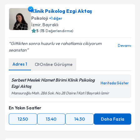
Klinik Psikolog Ezgi Aktaş
Psikoloji
+
1
diğer
İzmir
, Bayraklı
5
(
15
Değerlendirme)
Gittikten sonra huzurlu ve rahatlamis cikiyorum
Devamı
seanstan
Adres
1
Online Görüşme
Serbest Meslek Hizmet Birimi Klinik Psikolog
Haritada Göster
Ezgi Aktaş
Mansuroğlu Mah. 286 Sok. No.28 Daire:1 Kat:1 Bayraklı İzmir
En Yakın Saatler
12:50
13:40
14:30
Daha Fazla