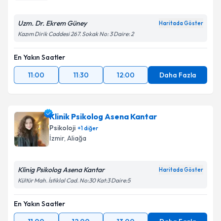
Uzm. Dr. Ekrem Güney
Haritada Göster
Kazım Dirik Caddesi 267. Sokak No: 3 Daire: 2
En Yakın Saatler
11:00
11:30
12:00
Daha Fazla
Klinik Psikolog Asena Kantar
Psikoloji
+
1
diğer
İzmir
, Aliağa
Klinig Psikolog Asena Kantar
Haritada Göster
Kültür Mah. İstiklal Cad. No:30 Kat:3 Daire:5
En Yakın Saatler