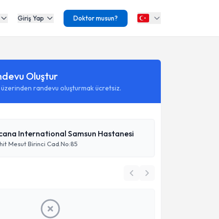
Giriş Yap
Doktor musun?
ndevu Oluştur
 üzerinden randevu oluşturmak ücretsiz.
cana International Samsun Hastanesi
hit Mesut Birinci Cad.No:85