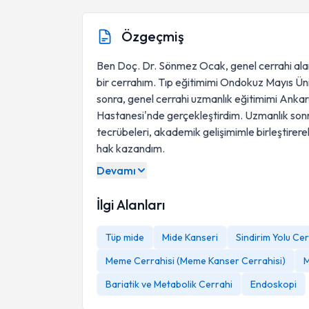
Özgeçmiş
Ben Doç. Dr. Sönmez Ocak, genel cerrahi alan
bir cerrahım. Tıp eğitimimi Ondokuz Mayıs Ün
sonra, genel cerrahi uzmanlık eğitimimi Ank
Hastanesi'nde gerçekleştirdim. Uzmanlık sonra
tecrübeleri, akademik gelişimimle birleştirer
hak kazandım.
Devamı
İlgi Alanları
Tüp mide
Mide Kanseri
Sindirim Yolu Cer
Meme Cerrahisi (Meme Kanser Cerrahisi)
M
Bariatik ve Metabolik Cerrahi
Endoskopi