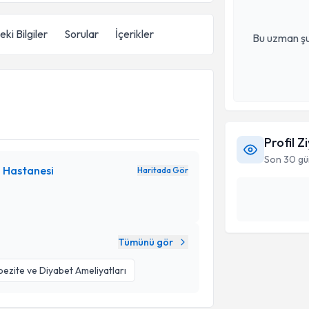
ki Bilgiler
Sorular
İçerikler
Bu uzman şu
Profil Z
Son 30 gü
 Hastanesi
Haritada Gör
Tümünü gör
ezite ve Diyabet Ameliyatları