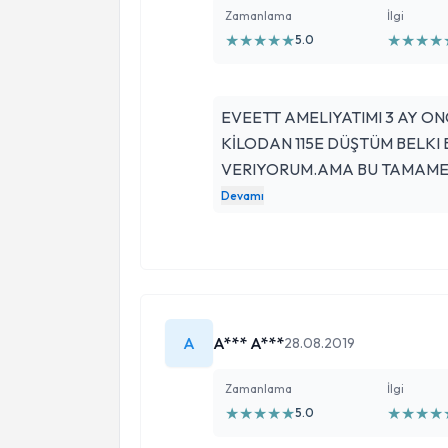
Zamanlama
İlgi
★
★
★
★
★
★
★
★
★
5.0
EVEETT AMELIYATIMI 3 AY O
KİLODAN 115E DÜŞTÜM BELKI 
VERIYORUM.AMA BU TAMAME
ALAKALI SÖNMEZ HOCAM OYLE
Devamı
RUTIN KONTROLDE DETAYLI B
COK TESEKKUR EDERIM IYIKI 
BASARILARINIZIN DEVAMINI D
A
A*** A***
28.08.2019
Zamanlama
İlgi
★
★
★
★
★
★
★
★
★
5.0