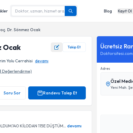
ikler
Blog
Kayıt Ol
oç. Dr. Sönmez Ocak
Ücretsiz Ra
z Ocak
Takip Et
Doktorsitesi.com
rim Yolu Cerrahisi
devamı
Adres
3
Değerlendirme)
Özel Medi
Yeni Mah. Şe
Soru Sor
Randevu Talep Et
LDUM.140 KİLODAN 115E DÜŞTÜM...
devamı