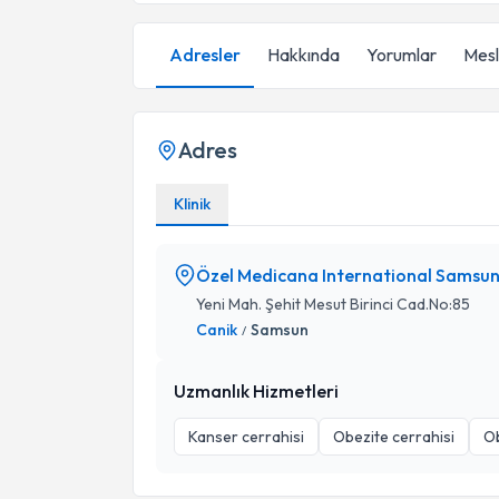
Adresler
Hakkında
Yorumlar
Mesle
Adres
Klinik
Özel Medicana International Samsun
Yeni Mah. Şehit Mesut Birinci Cad.No:85
Canik
Samsun
/
Uzmanlık Hizmetleri
Kanser cerrahisi
Obezite cerrahisi
Ob