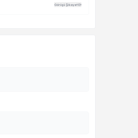
Görüşü Şikayet Et