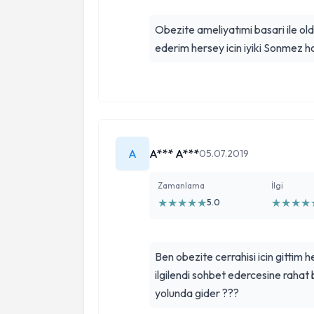
Obezite ameliyatımi basari ile 
ederim hersey icin iyiki Sonmez 
A
A*** A***
05.07.2019
Zamanlama
İlgi
★
★
★
★
★
★
★
★
★
5.0
Ben obezite cerrahisi icin gittim h
ilgilendi sohbet edercesine raha
yolunda gider ???