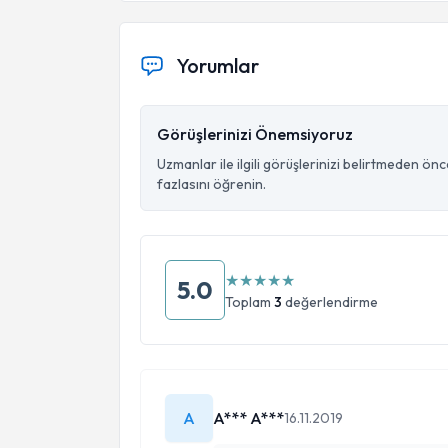
Yorumlar
Görüşlerinizi Önemsiyoruz
Uzmanlar ile ilgili görüşlerinizi belirtmeden ön
fazlasını öğrenin.
★
★
★
★
★
5.0
Toplam
3
değerlendirme
A
A*** A***
16.11.2019