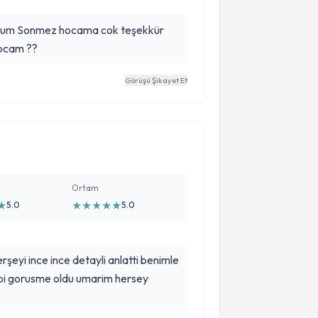
oldum Sonmez hocama cok teşekkür
hocam ??
Görüşü Şikayet Et
Ortam
★
★
★
★
★
★
5.0
5.0
erşeyi ince ince detayli anlatti benimle
t bi gorusme oldu umarim hersey