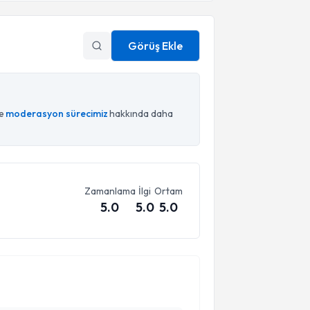
Görüş Ekle
ce
moderasyon sürecimiz
hakkında daha
Zamanlama
İlgi
Ortam
5.0
5.0
5.0