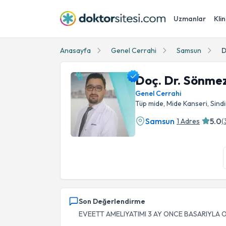
Uzmanlar
Klin
Anasayfa
Genel Cerrahi
Samsun
D
Doç. Dr. Sönme
Genel Cerrahi
Tüp mide, Mide Kanseri, Sindi
Samsun
5.0
1 Adres
(
Doç. Dr. Sönmez Ocak Profil Fotoğrafı
Son Değerlendirme
EVEETT AMELIYATIMI 3 AY ONCE BASARIYLA O