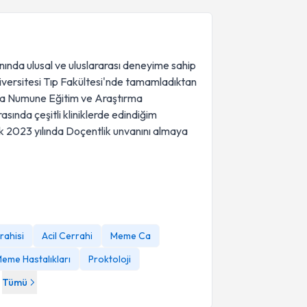
ında ulusal ve uluslararası deneyime sahip
iversitesi Tıp Fakültesi'nde tamamladıktan
ara Numune Eğitim ve Araştırma
sında çeşitli kliniklerde edindiğim
ek 2023 yılında Doçentlik unvanını almaya
rahisi
Acil Cerrahi
Meme Ca
eme Hastalıkları
Proktoloji
Tümü