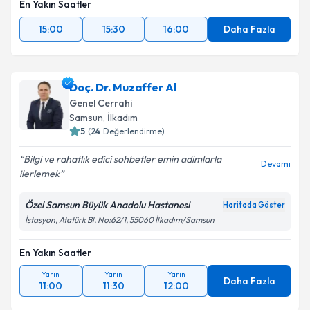
En Yakın Saatler
15:00
15:30
16:00
Daha Fazla
Doç. Dr. Muzaffer Al
Genel Cerrahi
Samsun
, İlkadım
5
(
24
Değerlendirme)
Bilgi ve rahatlık edici sohbetler emin adimlarla
Devamı
ilerlemek
Özel Samsun Büyük Anadolu Hastanesi
Haritada Göster
İstasyon, Atatürk Bl. No:62/1, 55060 İlkadım/Samsun
En Yakın Saatler
Yarın
Yarın
Yarın
Daha Fazla
11:00
11:30
12:00