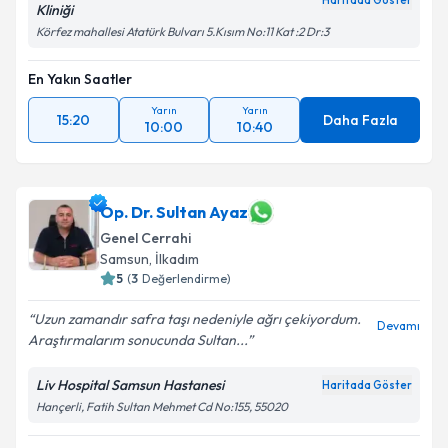
Haritada Göster
Kliniği
Körfez mahallesi Atatürk Bulvarı 5.Kısım No:11 Kat :2 Dr:3
En Yakın Saatler
Yarın
Yarın
15:20
Daha Fazla
10:00
10:40
Op. Dr. Sultan Ayaz
Genel Cerrahi
Samsun
, İlkadım
5
(
3
Değerlendirme)
Uzun zamandır safra taşı nedeniyle ağrı çekiyordum.
Devamı
Araştırmalarım sonucunda Sultan...
Liv Hospital Samsun Hastanesi
Haritada Göster
Hançerli, Fatih Sultan Mehmet Cd No:155, 55020