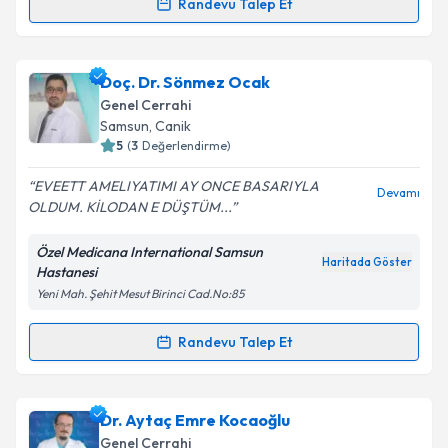
Randevu Talep Et
Randevu Takvimi Talebi
Takvim Talebini Gönder
Doç. Dr. Oktay Karaköse
için randevu takvimi talebi
Doç. Dr. Sönmez Ocak
oluşturun. Size bu uzmandan randevu almanız için bir
Genel Cerrahi
takvim hazırlandığında e-posta ile bilgilendireceğiz.
Samsun
, Canik
5
(
3
Değerlendirme)
E-posta Adresiniz
EVEETT AMELIYATIMI AY ONCE BASARIYLA
Devamı
OLDUM. KİLODAN E DÜŞTÜM...
Özel Medicana International Samsun
Kişisel verilerimin işlenmesine ilişkin
Aydınlatma
Haritada Göster
Hastanesi
Metni
'ni okudum ve kişisel verilerimin belirtilen
Yeni Mah. Şehit Mesut Birinci Cad.No:85
kapsamda işlenmesini kabul ediyorum.
Randevu Talep Et
Randevu Takvimi Talebi
Takvim Talebini Gönder
Doç. Dr. Sönmez Ocak
için randevu takvimi talebi
Dr. Aytaç Emre Kocaoğlu
oluşturun. Size bu uzmandan randevu almanız için bir
Genel Cerrahi