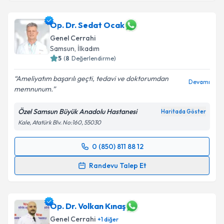
Op. Dr. Sedat Ocak
Genel Cerrahi
Samsun
, İlkadım
5
(
8
Değerlendirme)
Ameliyatım başarılı geçti, tedavi ve doktorumdan
Devamı
memnunum.
Özel Samsun Büyük Anadolu Hastanesi
Haritada Göster
Kale, Atatürk Blv. No:160, 55030
0 (850) 811 88 12
Randevu Takvimi Talebi
Randevu Talep Et
Op. Dr. Sedat Ocak
için randevu takvimi talebi
oluşturun. Size bu uzmandan randevu almanız için bir
takvim hazırlandığında e-posta ile bilgilendireceğiz.
Op. Dr. Volkan Kınaş
Genel Cerrahi
+
1
diğer