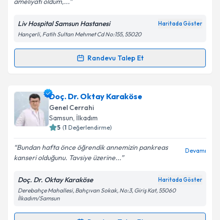
ameliyatı oldum,...
Liv Hospital Samsun Hastanesi
Haritada Göster
Hançerli, Fatih Sultan Mehmet Cd No:155, 55020
Randevu Talep Et
Randevu Takvimi Talebi
Prof. Dr. Recep Aktimur
için randevu takvimi talebi
Doç. Dr. Oktay Karaköse
oluşturun. Size bu uzmandan randevu almanız için bir
Genel Cerrahi
takvim hazırlandığında e-posta ile bilgilendireceğiz.
Samsun
, İlkadım
5
(
1
Değerlendirme)
E-posta Adresiniz
Bundan hafta önce öğrendik annemizin pankreas
Devamı
kanseri olduğunu. Tavsiye üzerine...
Doç. Dr. Oktay Karaköse
Haritada Göster
Kişisel verilerimin işlenmesine ilişkin
Aydınlatma
Derebahçe Mahallesi, Bahçıvan Sokak, No:3, Giriş Kat, 55060
Metni
'ni okudum ve kişisel verilerimin belirtilen
İlkadım/Samsun
kapsamda işlenmesini kabul ediyorum.