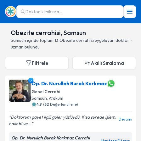
Doktor, klinik ara...
Obezite cerrahisi, Samsun
Samsun
içinde toplam
13
Obezite cerrahisi
uygulayan doktor -
uzman bulundu
Filtrele
Akıllı Sıralama
Op. Dr. Nurullah Burak Korkmaz
Genel Cerrahi
Samsun
, Atakum
4.9
(
32
Değerlendirme)
Doktorum gayet ilgili güler yüzlüydü. Kısa sürede işlemi
Devamı
halletti ve...
Op. Dr. Nurullah Burak Korkmaz Cerrahi