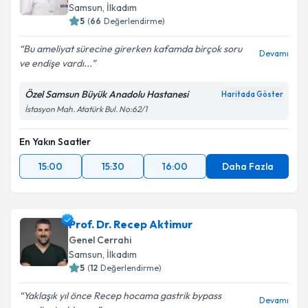
E-posta Adresiniz
Samsun
, İlkadım
5
(
66
Değerlendirme)
Bu ameliyat sürecine girerken kafamda birçok soru
Devamı
ve endişe vardı...
Kişisel verilerimin işlenmesine ilişkin
Aydınlatma
Metni
'ni okudum ve kişisel verilerimin belirtilen
Özel Samsun Büyük Anadolu Hastanesi
Haritada Göster
kapsamda işlenmesini kabul ediyorum.
İstasyon Mah. Atatürk Bul. No:62/1
Takvim Talebini Gönder
En Yakın Saatler
15:00
15:30
16:00
Daha Fazla
Prof. Dr. Recep Aktimur
Genel Cerrahi
Samsun
, İlkadım
5
(
12
Değerlendirme)
Yaklaşık yıl önce Recep hocama gastrik bypass
Devamı