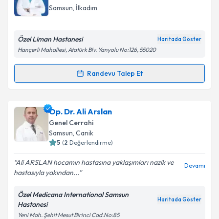
takvim hazırlandığında e-posta ile bilgilendireceğiz.
Samsun
, İlkadım
E-posta Adresiniz
Özel Liman Hastanesi
Haritada Göster
Hançerli Mahallesi, Atatürk Blv. Yanyolu No:126, 55020
Kişisel verilerimin işlenmesine ilişkin
Aydınlatma
Randevu Talep Et
Randevu Takvimi Talebi
Metni
'ni okudum ve kişisel verilerimin belirtilen
kapsamda işlenmesini kabul ediyorum.
Dr. Aytaç Emre Kocaoğlu
için randevu takvimi talebi
Op. Dr. Ali Arslan
oluşturun. Size bu uzmandan randevu almanız için bir
Takvim Talebini Gönder
Genel Cerrahi
takvim hazırlandığında e-posta ile bilgilendireceğiz.
Samsun
, Canik
5
(
2
Değerlendirme)
E-posta Adresiniz
Ali ARSLAN hocamın hastasına yaklaşımları nazik ve
Devamı
hastasıyla yakından...
Özel Medicana International Samsun
Kişisel verilerimin işlenmesine ilişkin
Aydınlatma
Haritada Göster
Hastanesi
Metni
'ni okudum ve kişisel verilerimin belirtilen
Yeni Mah. Şehit Mesut Birinci Cad.No:85
kapsamda işlenmesini kabul ediyorum.