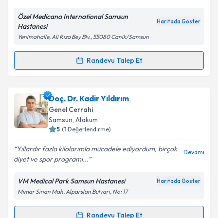
E-posta Adresiniz
Özel Medicana International Samsun
Haritada Göster
Hastanesi
Yenimahalle, Ali Rıza Bey Blv., 55080 Canik/Samsun
Kişisel verilerimin işlenmesine ilişkin
Aydınlatma
Metni
'ni okudum ve kişisel verilerimin belirtilen
Randevu Talep Et
Randevu Takvimi Talebi
kapsamda işlenmesini kabul ediyorum.
Op. Dr. Ömer Faruk Bük
için randevu takvimi talebi
Doç. Dr. Kadir Yıldırım
Takvim Talebini Gönder
oluşturun. Size bu uzmandan randevu almanız için bir
Genel Cerrahi
takvim hazırlandığında e-posta ile bilgilendireceğiz.
Samsun
, Atakum
5
(
1
Değerlendirme)
E-posta Adresiniz
Yıllardır fazla kilolarımla mücadele ediyordum, birçok
Devamı
diyet ve spor programı...
VM Medical Park Samsun Hastanesi
Haritada Göster
Kişisel verilerimin işlenmesine ilişkin
Aydınlatma
Mimar Sinan Mah. Alparslan Bulvarı, No: 17
Metni
'ni okudum ve kişisel verilerimin belirtilen
kapsamda işlenmesini kabul ediyorum.
Randevu Talep Et