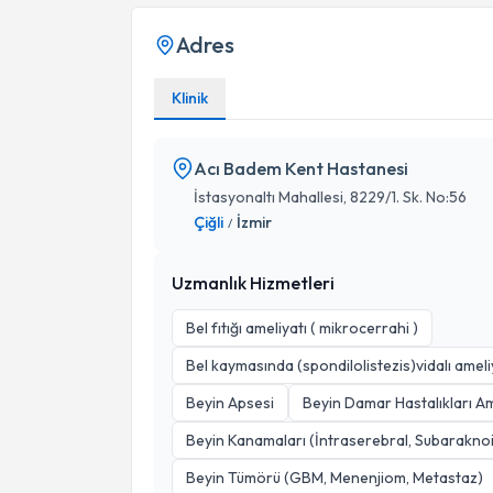
Adres
Klinik
Acı Badem Kent Hastanesi
İstasyonaltı Mahallesi, 8229/1. Sk. No:56
Çiğli
İzmir
/
Uzmanlık Hizmetleri
Bel fıtığı ameliyatı ( mikrocerrahi )
Bel kaymasında (spondilolistezis)vidalı ameli
Beyin Apsesi
Beyin Damar Hastalıkları A
Beyin Kanamaları (İntraserebral, Subaraknoid
Beyin Tümörü (GBM, Menenjiom, Metastaz)