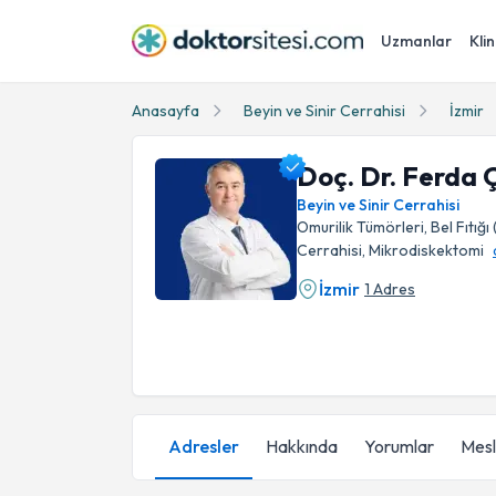
Uzmanlar
Klin
Anasayfa
Beyin ve Sinir Cerrahisi
İzmir
Doç. Dr. Ferda 
Beyin ve Sinir Cerrahisi
Omurilik Tümörleri, Bel Fıtığı
Cerrahisi, Mikrodiskektomi
İzmir
1 Adres
Doç. Dr. Ferda Çağavi Profil Fotoğrafı
Adresler
Hakkında
Yorumlar
Mesle