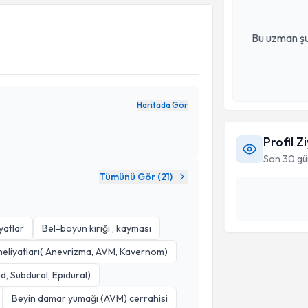
Bu uzman şu
Haritada Gör
Profil Z
Son 30 gü
Tümünü Gör (
21
)
yatlar
Bel-boyun kırığı , kayması
meliyatları( Anevrizma, AVM, Kavernom)
, Subdural, Epidural)
Beyin damar yumağı (AVM) cerrahisi