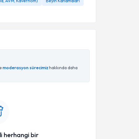
zma, AVM, Kavernom)
Beyin Kanamaları
ce
moderasyon sürecimiz
hakkında daha
li herhangi bir