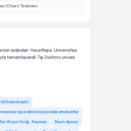
sı (Chiari) Tedavileri
erinin ardından Hacettepe Üniversitesi
arıyla tamamlayarak Tıp Doktoru unvanı
 Full Endoskopik)
masında (spondilolistezis)vidalı ameliyatlar
Bel-Boyun Kırığı , Kayması
Beyin Apsesi