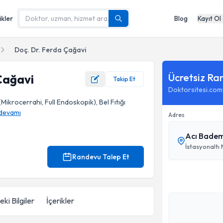
ikler
Blog
Kayıt Ol
Doç. Dr. Ferda Çağavi
Ücretsiz Ra
Çağavi
Takip Et
Doktorsitesi.com
 (Mikrocerrahi, Full Endoskopik), Bel Fıtığı
devamı
Adres
Acı Badem
İstasyonaltı 
Randevu Talep Et
ki Bilgiler
İçerikler