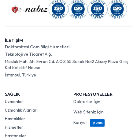
İLETİŞİM
Doktorsitesi Com Bilgi Hizmetleri
Teknoloji ve Ticaret A.Ş.
Maslak Mah. Ahi Evran Cd. A.O.S 55 Sokak No:2 Aksoy Plaza Giriş
Kat Kolektif House
İstanbul, Türkiye
SAĞLIK
PROFESYONELLER
Uzmanlar
Doktorlar İçin
Uzmanlık Alanları
Web Siteniz İçin
Hastalıklar
Kariyer
İşe Alım
Hizmetler
Hastaneler