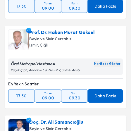
Yarın
Yarın
17:30
Daha Fazla
09:00
09:30
Prof. Dr. Hakan Murat Göksel
Beyin ve Sinir Cerrahisi
İzmir
, Çiğli
Özel Metropol Hastanesi
Haritada Göster
Küçük Çiğli, Anadolu Cd. No:1169, 35620 Aosb
En Yakın Saatler
Yarın
Yarın
17:30
Daha Fazla
09:00
09:30
Doç. Dr. Ali Samancıoğlu
Beyin ve Sinir Cerrahisi