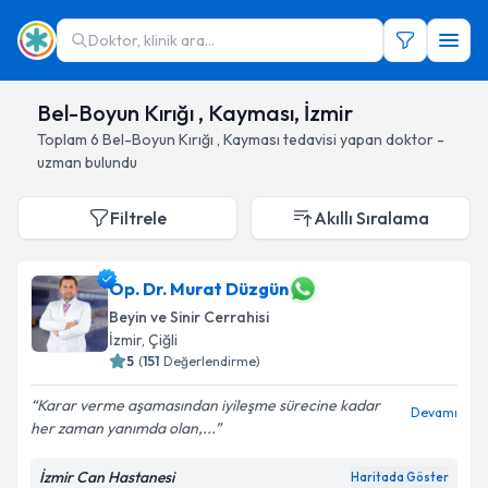
Doktor, klinik ara...
Bel-Boyun Kırığı , Kayması, İzmir
Toplam
6
Bel-Boyun Kırığı , Kayması
tedavisi yapan doktor -
uzman bulundu
Filtrele
Akıllı Sıralama
Op. Dr. Murat Düzgün
Beyin ve Sinir Cerrahisi
İzmir
, Çiğli
5
(
151
Değerlendirme)
Karar verme aşamasından iyileşme sürecine kadar
Devamı
her zaman yanımda olan,...
İzmir Can Hastanesi
Haritada Göster