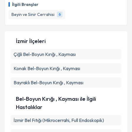
oluşturun. Size bu uzmandan randevu almanız için bir
İlgili Branşlar
takvim hazırlandığında e-posta ile bilgilendireceğiz.
Takvim Talebini Gönder
Beyin ve Sinir Cerrahisi
6
E-posta Adresiniz
İzmir İlçeleri
Kişisel verilerimin işlenmesine ilişkin
Aydınlatma
Çiğli
Bel-Boyun Kırığı , Kayması
Metni
'ni okudum ve kişisel verilerimin belirtilen
kapsamda işlenmesini kabul ediyorum.
Konak
Bel-Boyun Kırığı , Kayması
Takvim Talebini Gönder
Bayraklı
Bel-Boyun Kırığı , Kayması
Bel-Boyun Kırığı , Kayması ile İlgili
Hastalıklar
İzmir Bel Fıtığı (Mikrocerrahi, Full Endoskopik)