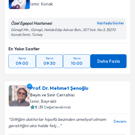
İzmir
, Konak
Özel Egepol Hastanesi
Haritada Göster
Güneşli Mh., Güneşli, Halide Edip Adıvar Bulv., 507 Sok. No:3, 35270
Konak/İzmir, Turkey
En Yakın Saatler
Yarın
Yarın
Yarın
Daha Fazla
09:00
09:30
10:00
Prof. Dr. Mehmet Şenoğlu
Beyin ve Sinir Cerrahisi
İzmir
, Bayraklı
5
(
31
Değerlendirme)
Gittiğim doktorlar hipofiz bezinden ameliyat olmam
Devamı
gerektiğini aksi halde felç...