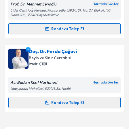
Prof. Dr. Mehmet Şenoğlu
Haritada Göster
Lider Centrio İş Merkezi, Mansuroğlu, 1593/1. Sk. No: 2 A Blok Kat 10
Daire:108, 35540 Bayraklı/İzmir
Randevu Talep Et
Randevu Takvimi Talebi
Prof. Dr. Mehmet Şenoğlu
için randevu takvimi
Doç. Dr. Ferda Çağavi
talebi oluşturun. Size bu uzmandan randevu almanız
Beyin ve Sinir Cerrahisi
için bir takvim hazırlandığında e-posta ile
İzmir
, Çiğli
bilgilendireceğiz.
E-posta Adresiniz
Acı Badem Kent Hastanesi
Haritada Göster
İstasyonaltı Mahallesi, 8229/1. Sk. No:56
Randevu Talep Et
Randevu Takvimi Talebi
Kişisel verilerimin işlenmesine ilişkin
Aydınlatma
Metni
'ni okudum ve kişisel verilerimin belirtilen
kapsamda işlenmesini kabul ediyorum.
Doç. Dr. Ferda Çağavi
için randevu takvimi talebi