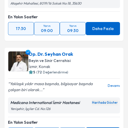
Ataşehir Mahallesi, 8019/16 Sokak No:18, 35630
En Yakın Saatler
Yarın
Yarın
17:30
Daha Fazla
09:00
09:30
Op. Dr. Seyhan Orak
Beyin ve Sinir Cerrahisi
İzmir
, Konak
5
(
72
Değerlendirme)
Yaklaşık yıldır masa başında, bilgisayar başında
Devamı
çalışan biri olarak...
Medicana International İzmir Hastanesi
Haritada Göster
Yenişehir, İşçiler Cd. No:126
En Yakın Saatler