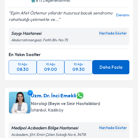
5
(
1
Değerlendirme)
Eşim Afet Öztemur yıllardır huzursuz bacak sendromu
Devamı
rahatsızlığı çekmekte ve...
Saygı Hastanesi
Haritada Göster
Abdurrahmangazi, Fatih Blv. No:75
En Yakın Saatler
10 Ağu
10 Ağu
10 Ağu
Daha Fazla
08:30
09:00
09:30
Uzm. Dr. İnci Emekli
Nöroloji (Beyin ve Sinir Hastalıkları)
İstanbul
, Kadıköy
Medipol Acıbadem Bölge Hastanesi
Haritada Göster
Acıbadem, Şht. Emin Çölen Sokağı No:4, 34718