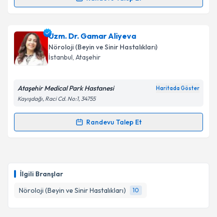
Randevu Takvimi Talebi
Takvim Talebini Gönder
Uzm. Dr. Rodi Sarı Polat
için randevu takvimi talebi
Uzm. Dr. Gamar Aliyeva
oluşturun. Size bu uzmandan randevu almanız için bir
Nöroloji (Beyin ve Sinir Hastalıkları)
takvim hazırlandığında e-posta ile bilgilendireceğiz.
İstanbul
, Ataşehir
E-posta Adresiniz
Ataşehir Medical Park Hastanesi
Haritada Göster
Kayışdağı, Raci Cd. No:1, 34755
Kişisel verilerimin işlenmesine ilişkin
Aydınlatma
Randevu Talep Et
Randevu Takvimi Talebi
Metni
'ni okudum ve kişisel verilerimin belirtilen
kapsamda işlenmesini kabul ediyorum.
Uzm. Dr. Gamar Aliyeva
için randevu takvimi talebi
oluşturun. Size bu uzmandan randevu almanız için bir
Takvim Talebini Gönder
İlgili Branşlar
takvim hazırlandığında e-posta ile bilgilendireceğiz.
Nöroloji (Beyin ve Sinir Hastalıkları)
10
E-posta Adresiniz