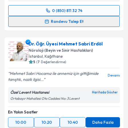
0 (850) 811 32 74
Randevu Takvimi Talebi
Randevu Talep Et
Uzm. Dr. İnci Emekli
için randevu takvimi talebi
oluşturun. Size bu uzmandan randevu almanız için bir
Dr. Öğr. Üyesi Mehmet Sabri Erdöl
takvim hazırlandığında e-posta ile bilgilendireceğiz.
Nöroloji (Beyin ve Sinir Hastalıkları)
E-posta Adresiniz
İstanbul
, Kağıthane
5
(
7
Değerlendirme)
Mehmet Sabri Hocamız ile annemiz için gittiğimide
Devamı
tanıştık, nazik ilgisi...
Kişisel verilerimin işlenmesine ilişkin
Aydınlatma
Metni
'ni okudum ve kişisel verilerimin belirtilen
Özel Levent Hastanesi
Haritada Göster
kapsamda işlenmesini kabul ediyorum.
Ortabayır Mahallesi Oto Caddesi No: 3 Levent
En Yakın Saatler
Takvim Talebini Gönder
10:00
10:20
10:40
Daha Fazla