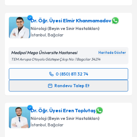
Dr. Öğr. Üyesi Elmir Khanmamadov
Nöroloji (Beyin ve Sinir Hastalıkları)
İstanbul
, Bağcılar
Medipol Mega Üniversite Hastanesi
Haritada Göster
TEM Avrupa Otoyolu Göztepe Çıkışı No: 1 Bagcilar 34214
0 (850) 811 32 74
Randevu Takvimi Talebi
Randevu Talep Et
Dr. Öğr. Üyesi Elmir Khanmamadov
için randevu
takvimi talebi oluşturun. Size bu uzmandan randevu
almanız için bir takvim hazırlandığında e-posta ile
Dr. Öğr. Üyesi Eren Toplutaş
bilgilendireceğiz.
Nöroloji (Beyin ve Sinir Hastalıkları)
İstanbul
, Bağcılar
E-posta Adresiniz