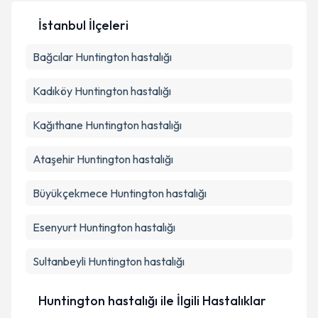
İstanbul İlçeleri
Kişisel verilerimin işlenmesine ilişkin
Aydınlatma
Bağcılar
Metni
Huntington hastalığı
'ni okudum ve kişisel verilerimin belirtilen
kapsamda işlenmesini kabul ediyorum.
Kadıköy
Huntington hastalığı
Takvim Talebini Gönder
Kağıthane
Huntington hastalığı
Ataşehir
Huntington hastalığı
Büyükçekmece
Huntington hastalığı
Esenyurt
Huntington hastalığı
Sultanbeyli
Huntington hastalığı
Huntington hastalığı ile İlgili Hastalıklar