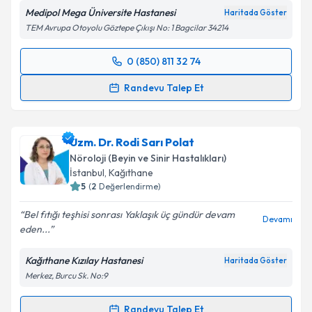
Medipol Mega Üniversite Hastanesi
Haritada Göster
TEM Avrupa Otoyolu Göztepe Çıkışı No: 1 Bagcilar 34214
Kişisel verilerimin işlenmesine ilişkin
Aydınlatma
0 (850) 811 32 74
Metni
'ni okudum ve kişisel verilerimin belirtilen
Randevu Takvimi Talebi
kapsamda işlenmesini kabul ediyorum.
Randevu Talep Et
Dr. Öğr. Üyesi Eren Toplutaş
için randevu takvimi
Takvim Talebini Gönder
talebi oluşturun. Size bu uzmandan randevu almanız
Uzm. Dr. Rodi Sarı Polat
için bir takvim hazırlandığında e-posta ile
bilgilendireceğiz.
Nöroloji (Beyin ve Sinir Hastalıkları)
İstanbul
, Kağıthane
E-posta Adresiniz
5
(
2
Değerlendirme)
Bel fıtığı teşhisi sonrası Yaklaşık üç gündür devam
Devamı
eden...
Kişisel verilerimin işlenmesine ilişkin
Aydınlatma
Kağıthane Kızılay Hastanesi
Haritada Göster
Metni
'ni okudum ve kişisel verilerimin belirtilen
Merkez, Burcu Sk. No:9
kapsamda işlenmesini kabul ediyorum.
Randevu Talep Et