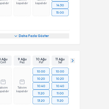
palıdır
kapalıdır
kapalıdır
14:30
15:00
Daha Fazla Göster
8 Ağu
9 Ağu
10 Ağu
11 Ağu
Cmt
Paz
Pzt
Sal
10:00
10:00
10:20
10:20
10:40
10:40
Takvim
Takvim
palıdır
kapalıdır
11:20
11:00
13:20
11:20