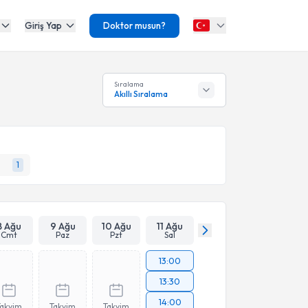
Giriş Yap
Doktor musun?
Sıralama
Akıllı Sıralama
1
8 Ağu
9 Ağu
10 Ağu
11 Ağu
Cmt
Paz
Pzt
Sal
13:00
13:30
14:00
Takvim
Takvim
Takvim