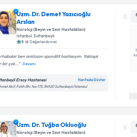
Uzm. Dr. Demet Yazıcıoğlu
Arslan
Nöroloji (Beyin ve Sinir Hastalıkları)
İstanbul
, Sultanbeyli
5
(
6
Değerlendirme)
ka
habalar ben anklozon spondilit hastasıyım. Yaklaşık
r bir çok...
Devamı
ltanbeyli Ersoy Hastanesi
Haritada Göster
met Akif, Fatih Blv. No:175, 34920 Sultanbeyli/İstanbul
Uzm. Dr. Tuğba Okluoğlu
Nöroloji (Beyin ve Sinir Hastalıkları)