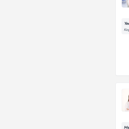
Ye
Koş
Me