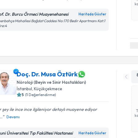
ka
of. Dr. Burcu Örmeci Muayenehanesi
Haritada Göster
erbahçe Mahallesi Bağdat Caddesi No:170 Bedir Apartmanı Kat:1
re:4
Doç. Dr. Musa Öztürk
Nöroloji (Beyin ve Sinir Hastalıkları)
İstanbul
, Küçükçekmece
5
(
1
Değerlendirme)
 şey ile ince ince ilgileniyor detaylı muayene ediyor
ka
..
Devamı
runi Üniversitesi Tıp Fakültesi Hastanesi
Haritada Göster