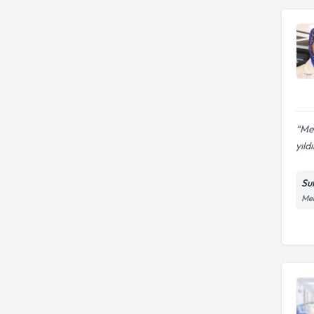
Mer
yıldı
Su
Meh