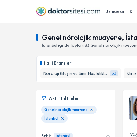
Uzmanlar
Klin
Genel nörolojik muayene, İst
İstanbul
içinde toplam
33
Genel nörolojik muayen
İlgili Branşlar
Nöroloji (Beyin ve Sinir Hastalıkları)
Klini
33
Aktif Filtreler
Genel nörolojik muayene
İstanbul
Diğ
Şehir
İstanbul