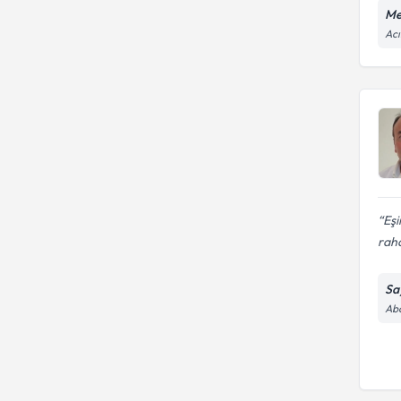
Me
Acı
Eşi
raha
Sa
Abd