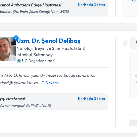
dipol Acıbadem Bölge Hastanesi
Haritada Göster
Kişisel
badem, Şht. Emin Çölen Sokağı No:4, 34718
okudum
işlenm
Uzm. Dr. Şenol Delibaş
Nöroloji (Beyin ve Sinir Hastalıkları)
İstanbul
, Sultanbeyli
5
(
1
Değerlendirme)
m Afet Öztemur yıllardır huzursuz bacak sendromu
ka
tsızlığı çekmekte ve...
Devamı
ygı Hastanesi
Haritada Göster
urrahmangazi, Fatih Blv. No:75