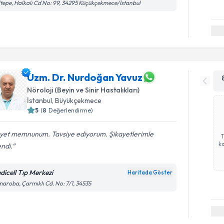
tepe, Halkalı Cd No: 99, 34295 Küçükçekmece/İstanbul
Uzm. Dr. Nurdoğan Yavuz
Nöroloji (Beyin ve Sinir Hastalıkları)
İstanbul
, Büyükçekmece
5
(
8
Değerlendirme)
yet memnunum. Tavsiye ediyorum. Şikayetlerimle
ka
endi.
dicell Tıp Merkezi
Haritada Göster
aroba, Çarmıklı Cd. No: 7/1, 34535