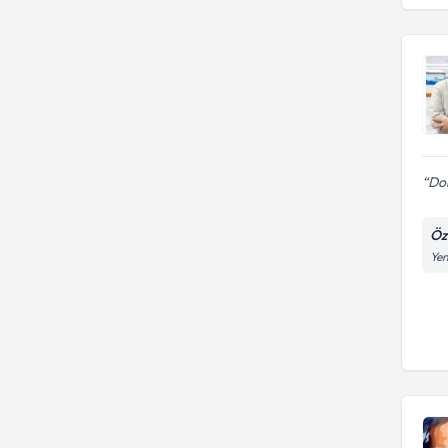
İSTANBUL ÜNİVERSİTESİ
Gülhane Askeri Tıp Akademisi
Tıp Fakültesi
HACETTEPE ÜNIVERSITESI
Dok
Öz
Yen