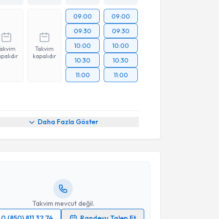
09:00
09:00
09:30
09:30
10:00
10:00
Takvim
Takvim
palıdır
kapalıdır
10:30
10:30
11:00
11:00
akvimi Talebi
Daha Fazla Göster
yesi Binnur Özkar
için randevu takvimi talebi
Size bu uzmandan randevu almanız için bir takvim
ında e-posta ile bilgilendireceğiz.
resiniz
Takvim mevcut değil.
0 (850) 811 32 74
Randevu Talep Et