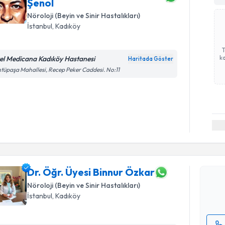
Şenol
Nöroloji (Beyin ve Sinir Hastalıkları)
İstanbul
, Kadıköy
ka
el Medicana Kadıköy Hastanesi
Haritada Göster
tüpaşa Mahallesi, Recep Peker Caddesi. No:11
Randevu T
Dr. Öğr. Ü
oluşturun. 
hazırlandığ
Dr. Öğr. Üyesi Binnur Özkar
Nöroloji (Beyin ve Sinir Hastalıkları)
E-posta Ad
İstanbul
, Kadıköy