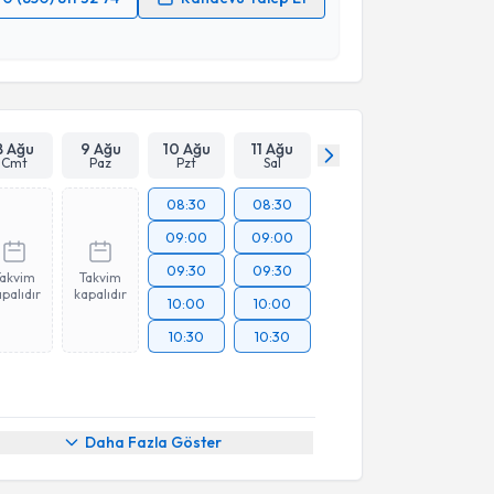
 verilerimin işlenmesine ilişkin
Aydınlatma Metni
'ni
 ve kişisel verilerimin belirtilen kapsamda
esini kabul ediyorum.
Takvim Talebini Gönder
8 Ağu
9 Ağu
10 Ağu
11 Ağu
Cmt
Paz
Pzt
Sal
08:30
08:30
09:00
09:00
09:30
09:30
Takvim
Takvim
palıdır
kapalıdır
10:00
10:00
10:30
10:30
Daha Fazla Göster