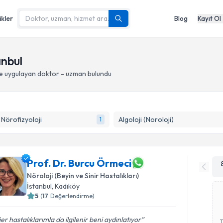
ikler
Blog
Kayıt Ol
anbul
e
uygulayan doktor - uzman bulundu
k Nörofizyoloji
Algoloji (Noroloji)
1
Prof. Dr. Burcu Örmeci
Nöroloji (Beyin ve Sinir Hastalıkları)
İstanbul
, Kadıköy
5
(
17
Değerlendirme)
er hastalıklarımla da ilgilenir beni aydınlatıyor