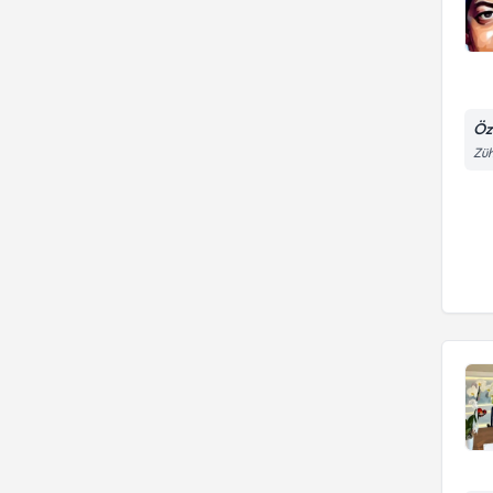
Öz
Züh