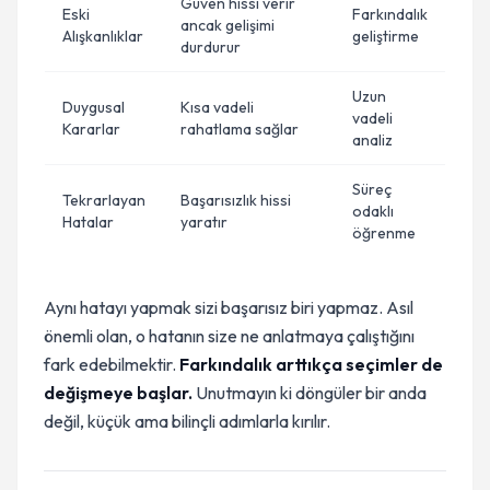
Güven hissi verir
Eski
Farkındalık
ancak gelişimi
Alışkanlıklar
geliştirme
durdurur
Uzun
Duygusal
Kısa vadeli
vadeli
Kararlar
rahatlama sağlar
analiz
Süreç
Tekrarlayan
Başarısızlık hissi
odaklı
Hatalar
yaratır
öğrenme
Aynı hatayı yapmak sizi başarısız biri yapmaz. Asıl
önemli olan, o hatanın size ne anlatmaya çalıştığını
fark edebilmektir.
Farkındalık arttıkça seçimler de
değişmeye başlar.
Unutmayın ki döngüler bir anda
değil, küçük ama bilinçli adımlarla kırılır.