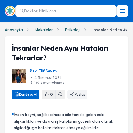
Doktor, klinik ara...
Anasayfa
Makaleler
Psikoloji
İnsanlar Neden Aynı 
İnsanlar Neden Aynı Hataları
Tekrarlar?
Psk. Elif Sevim
4 Temmuz 2026
167
görüntülenme
Randevu Al
0
Paylaş
İnsan beyni, sağlıklı olmasa bile tanıdık gelen eski
alışkanlıkları ve davranış kalıplarını güvenli alan olarak
algıladığı için hataları tekrar etmeye eğilimlidir.