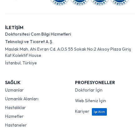
İLETİŞİM
Doktorsitesi Com Bilgi Hizmetleri
Teknoloji ve Ticaret A.Ş.
Maslak Mah. Ahi Evran Cd. A.O.S 55 Sokak No:2 Aksoy Plaza Giriş
Kat Kolektif House
İstanbul, Türkiye
SAĞLIK
PROFESYONELLER
Uzmanlar
Doktorlar İçin
Uzmanlık Alanları
Web Siteniz İçin
Hastalıklar
Kariyer
İşe Alım
Hizmetler
Hastaneler