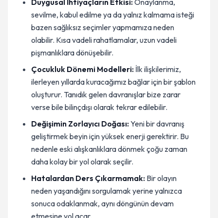
Duygusal İhtiyaçların Etkisi:
Onaylanma,
sevilme, kabul edilme ya da yalnız kalmama isteği
bazen sağlıksız seçimler yapmamıza neden
olabilir. Kısa vadeli rahatlamalar, uzun vadeli
pişmanlıklara dönüşebilir.
Çocukluk Dönemi Modelleri:
İlk ilişkilerimiz,
ilerleyen yıllarda kuracağımız bağlar için bir şablon
oluşturur. Tanıdık gelen davranışlar bize zarar
verse bile bilinçdışı olarak tekrar edilebilir.
Değişimin Zorlayıcı Doğası:
Yeni bir davranış
geliştirmek beyin için yüksek enerji gerektirir. Bu
nedenle eski alışkanlıklara dönmek çoğu zaman
daha kolay bir yol olarak seçilir.
Hatalardan Ders Çıkarmamak:
Bir olayın
neden yaşandığını sorgulamak yerine yalnızca
sonuca odaklanmak, aynı döngünün devam
etmesine yol açar.