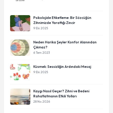
Psikolojide Etiketleme: Bir Sözcüğün
Zihnimizde Yarattığı Zincir
9 Eki 2025
Neden Harika Şeyler Konfor Alanından
Çıkmaz?
6 Tem 2023
Küsmek: Sessizliğin Ardındaki Mesaj
9 Eki 2025
Kaygı Nasıl Geçer? Zihni ve Bedeni
Rahatlatmanın Etkili Yolları
28 Nis 2026