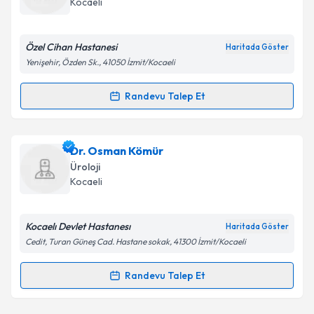
Kocaeli
Özel Cihan Hastanesi
Haritada Göster
Yenişehir, Özden Sk., 41050 İzmit/Kocaeli
Randevu Talep Et
Randevu Takvimi Talebi
Uzm. Dr. İbrahim Kılcı
için randevu takvimi talebi
Dr. Osman Kömür
oluşturun. Size bu uzmandan randevu almanız için bir
Üroloji
takvim hazırlandığında e-posta ile bilgilendireceğiz.
Kocaeli
E-posta Adresiniz
Kocaelı Devlet Hastanesı
Haritada Göster
Cedit, Turan Güneş Cad. Hastane sokak, 41300 İzmit/Kocaeli
Kişisel verilerimin işlenmesine ilişkin
Aydınlatma
Randevu Talep Et
Randevu Takvimi Talebi
Metni
'ni okudum ve kişisel verilerimin belirtilen
kapsamda işlenmesini kabul ediyorum.