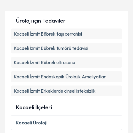
Takvim Talebini Gönder
Uzm. Dr. Mustafa Serdar Özbek
için randevu
takvimi talebi oluşturun. Size bu uzmandan randevu
Üroloji
için Tedaviler
almanız için bir takvim hazırlandığında e-posta ile
bilgilendireceğiz.
Kocaeli İzmit Böbrek taşı cerrahisi
E-posta Adresiniz
Kocaeli İzmit Böbrek tümörü tedavisi
Kocaeli İzmit Böbrek ultrasonu
Kişisel verilerimin işlenmesine ilişkin
Aydınlatma
Metni
'ni okudum ve kişisel verilerimin belirtilen
Kocaeli İzmit Endoskopik Ürolojik Ameliyatlar
kapsamda işlenmesini kabul ediyorum.
Kocaeli İzmit Erkeklerde cinsel isteksizlik
Takvim Talebini Gönder
Kocaeli İlçeleri
Kocaeli
Üroloji