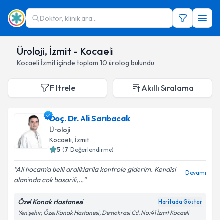
Doktor, klinik ara...
Üroloji, İzmit - Kocaeli
Kocaeli
İzmit
içinde toplam
10
ürolog
bulundu
Filtrele
Akıllı Sıralama
Doç. Dr. Ali Sarıbacak
Üroloji
Kocaeli
,
İzmit
5
(
7
Değerlendirme)
Ali hocam'a belli araliklarila kontrole giderim. Kendisi
Devamı
alaninda cok basarili,...
Özel Konak Hastanesi
Haritada Göster
Yenişehir, Özel Konak Hastanesi, Demokrasi Cd. No:41 İzmit Kocaeli