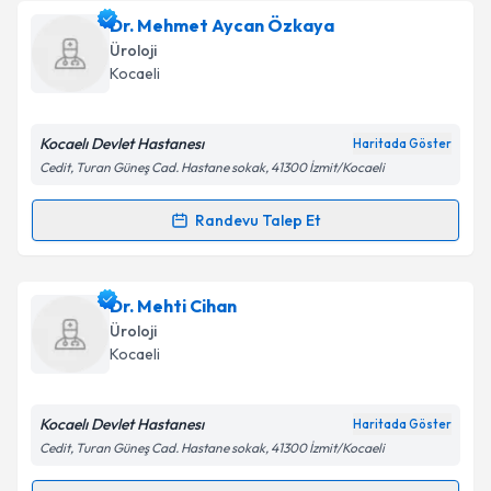
Dr. Osman Kömür
için randevu takvimi talebi
Dr. Mehmet Aycan Özkaya
oluşturun. Size bu uzmandan randevu almanız için bir
Takvim Talebini Gönder
Üroloji
takvim hazırlandığında e-posta ile bilgilendireceğiz.
Kocaeli
E-posta Adresiniz
Kocaelı Devlet Hastanesı
Haritada Göster
Cedit, Turan Güneş Cad. Hastane sokak, 41300 İzmit/Kocaeli
Kişisel verilerimin işlenmesine ilişkin
Aydınlatma
Randevu Talep Et
Randevu Takvimi Talebi
Metni
'ni okudum ve kişisel verilerimin belirtilen
kapsamda işlenmesini kabul ediyorum.
Dr. Mehmet Aycan Özkaya
için randevu takvimi
Dr. Mehti Cihan
talebi oluşturun. Size bu uzmandan randevu almanız
Takvim Talebini Gönder
Üroloji
için bir takvim hazırlandığında e-posta ile
Kocaeli
bilgilendireceğiz.
E-posta Adresiniz
Kocaelı Devlet Hastanesı
Haritada Göster
Cedit, Turan Güneş Cad. Hastane sokak, 41300 İzmit/Kocaeli