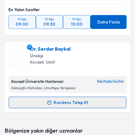
En Yakın Saatler
10 Ağu
10 Ağu
10 Ağu
Daha Fazla
09:00
09:30
10:00
Dr. Serdar Baykal
Üroloji
Kocaeli
,
İzmit
Kocaeli Üniversite Hastanesi
Haritada Göster
Kabaoğlu Mahallesi, Umuttepe Yerleşkesi,
Randevu Talep Et
Randevu Takvimi Talebi
Dr. Serdar Baykal
için randevu takvimi talebi
Bölgenize yakın diğer uzmanlar
oluşturun. Size bu uzmandan randevu almanız için bir