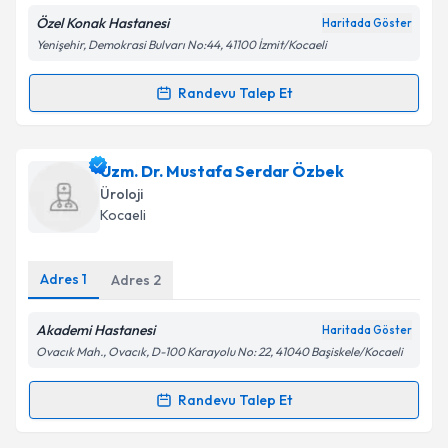
E-posta Adresiniz
Özel Konak Hastanesi
Haritada Göster
Yenişehir, Demokrasi Bulvarı No:44, 41100 İzmit/Kocaeli
Randevu Talep Et
Randevu Takvimi Talebi
Kişisel verilerimin işlenmesine ilişkin
Aydınlatma
Metni
'ni okudum ve kişisel verilerimin belirtilen
kapsamda işlenmesini kabul ediyorum.
Uzm. Dr. Zeki Hamşioğlu
için randevu takvimi talebi
Uzm. Dr. Mustafa Serdar Özbek
oluşturun. Size bu uzmandan randevu almanız için bir
Üroloji
takvim hazırlandığında e-posta ile bilgilendireceğiz.
Takvim Talebini Gönder
Kocaeli
E-posta Adresiniz
Adres
1
Adres
2
Akademi Hastanesi
Haritada Göster
Kişisel verilerimin işlenmesine ilişkin
Aydınlatma
Ovacık Mah., Ovacık, D-100 Karayolu No: 22, 41040 Başiskele/Kocaeli
Metni
'ni okudum ve kişisel verilerimin belirtilen
kapsamda işlenmesini kabul ediyorum.
Randevu Talep Et
Randevu Takvimi Talebi