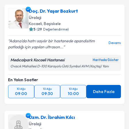
takvim hazırlandığında e-posta ile bilgilendireceğiz.
Doç. Dr. Yaşar Bozkurt
E-posta Adresiniz
Üroloji
Kocaeli
,
Başiskele
5
(
29
Değerlendirme)
Adana'da hatrı sayılır bir hastanede apandisitim
Kişisel verilerimin işlenmesine ilişkin
Aydınlatma
Devamı
patladığı için yapılan ultrason...
Metni
'ni okudum ve kişisel verilerimin belirtilen
kapsamda işlenmesini kabul ediyorum.
Medıcalpark Kocaeli Hastanesi
Haritada Göster
Ovacık Mahallesi D-100 Karayolu Üstü Symbol AVM (Koçtaş) Yanı
Takvim Talebini Gönder
En Yakın Saatler
10 Ağu
10 Ağu
10 Ağu
Daha Fazla
09:00
09:30
10:00
Uzm. Dr. İbrahim Kılcı
Üroloji