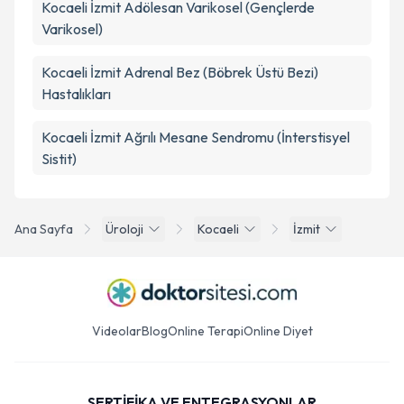
Kocaeli İzmit Adölesan Varikosel (Gençlerde
Varikosel)
Kocaeli İzmit Adrenal Bez (Böbrek Üstü Bezi)
Hastalıkları
Kocaeli İzmit Ağrılı Mesane Sendromu (İnterstisyel
Sistit)
Ana Sayfa
Üroloji
Kocaeli
İzmit
Videolar
Blog
Online Terapi
Online Diyet
SERTİFİKA VE ENTEGRASYONLAR