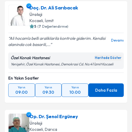
Doç. Dr. Ali Sarıbacak
Üroloji
Kocaeli
,
İzmit
5
(
7
Değerlendirme)
Ali hocam'a belli araliklarila kontrole giderim. Kendisi
Devamı
alaninda cok basarili,...
Özel Konak Hastanesi
Haritada Göster
Yenişehir, Özel Konak Hastanesi, Demokrasi Cd. No:41 İzmit Kocaeli
En Yakın Saatler
Yarın
Yarın
Yarın
Daha Fazla
09:00
09:30
10:00
Op. Dr. Şenol Ergüney
Üroloji
Kocaeli
,
Darıca