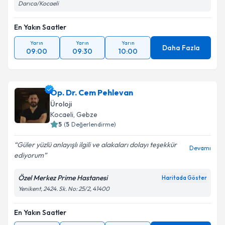
Darıca/Kocaeli
En Yakın Saatler
Yarın
Yarın
Yarın
Daha Fazla
09:00
09:30
10:00
Op. Dr. Cem Pehlevan
Üroloji
Kocaeli
,
Gebze
5
(
5
Değerlendirme)
Güler yüzlü anlayışlı ilgili ve alakaları dolayı teşekkür
Devamı
ediyorum
Özel Merkez Prime Hastanesi
Haritada Göster
Yenikent, 2424. Sk. No: 25/2, 41400
En Yakın Saatler