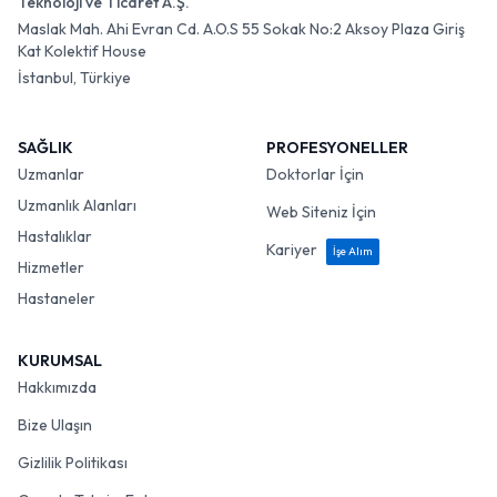
Teknoloji ve Ticaret A.Ş.
Maslak Mah. Ahi Evran Cd. A.O.S 55 Sokak No:2 Aksoy Plaza Giriş
Kat Kolektif House
İstanbul, Türkiye
SAĞLIK
PROFESYONELLER
Uzmanlar
Doktorlar İçin
Uzmanlık Alanları
Web Siteniz İçin
Hastalıklar
Kariyer
İşe Alım
Hizmetler
Hastaneler
KURUMSAL
Hakkımızda
Bize Ulaşın
Gizlilik Politikası