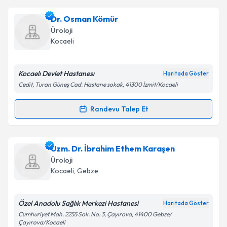
Ass. Dr. Onur Karslı
için randevu takvimi talebi
Dr. Osman Kömür
oluşturun. Size bu uzmandan randevu almanız için bir
Üroloji
takvim hazırlandığında e-posta ile bilgilendireceğiz.
Kocaeli
E-posta Adresiniz
Kocaelı Devlet Hastanesı
Haritada Göster
Cedit, Turan Güneş Cad. Hastane sokak, 41300 İzmit/Kocaeli
Kişisel verilerimin işlenmesine ilişkin
Aydınlatma
Randevu Talep Et
Randevu Takvimi Talebi
Metni
'ni okudum ve kişisel verilerimin belirtilen
kapsamda işlenmesini kabul ediyorum.
Dr. Osman Kömür
için randevu takvimi talebi
Uzm. Dr. İbrahim Ethem Karaşen
oluşturun. Size bu uzmandan randevu almanız için bir
Takvim Talebini Gönder
Üroloji
takvim hazırlandığında e-posta ile bilgilendireceğiz.
Kocaeli
,
Gebze
E-posta Adresiniz
Özel Anadolu Sağlık Merkezi Hastanesi
Haritada Göster
Cumhuriyet Mah. 2255 Sok. No: 3, Çayırova, 41400 Gebze/
Çayırova/Kocaeli