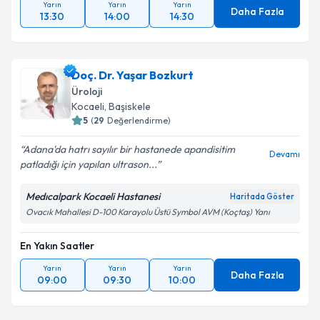
Yarın
Yarın
Yarın
Daha Fazla
13:30
14:00
14:30
Doç. Dr. Yaşar Bozkurt
Üroloji
Kocaeli
,
Başiskele
5
(
29
Değerlendirme)
Adana'da hatrı sayılır bir hastanede apandisitim
Devamı
patladığı için yapılan ultrason...
Medıcalpark Kocaeli Hastanesi
Haritada Göster
Ovacık Mahallesi D-100 Karayolu Üstü Symbol AVM (Koçtaş) Yanı
En Yakın Saatler
Yarın
Yarın
Yarın
Daha Fazla
09:00
09:30
10:00