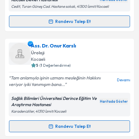
Cedit, Turan Güneş Cad. Hastane sokak, 41300 İzmit/Kocaeli
Kişisel verilerimin işlenmesine ilişkin
Aydınlatma
Randevu Talep Et
Randevu Takvimi Talebi
Metni
'ni okudum ve kişisel verilerimin belirtilen
kapsamda işlenmesini kabul ediyorum.
Dr. Mehti Cihan
için randevu takvimi talebi oluşturun.
Ass. Dr. Onur Karslı
Size bu uzmandan randevu almanız için bir takvim
Takvim Talebini Gönder
Üroloji
hazırlandığında e-posta ile bilgilendireceğiz.
Kocaeli
5
(
1
Değerlendirme)
E-posta Adresiniz
Tam anlamıyla işinin uzmanı mesleğinin Hakkını
Devamı
veriyor iyiki tanımışım bana...
Sağlık Bilimleri Üniversitesi Derince Eğitim Ve
Kişisel verilerimin işlenmesine ilişkin
Aydınlatma
Haritada Göster
Araştırma Hastanesi
Metni
'ni okudum ve kişisel verilerimin belirtilen
Karadenizliler, 41310 İzmit/Kocaeli
kapsamda işlenmesini kabul ediyorum.
Randevu Talep Et
Randevu Takvimi Talebi
Takvim Talebini Gönder