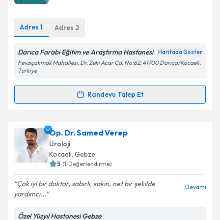
Adres
1
Adres
2
Darıca Farabi Eğitim ve Araştırma Hastanesi
Haritada Göster
Fevziçakmak Mahallesi, Dr. Zeki Acar Cd. No:62, 41700 Darıca/Kocaeli,
Türkiye
Randevu Talep Et
Randevu Takvimi Talebi
Op. Dr. Şenol Ergüney
için randevu takvimi talebi
Op. Dr. Samed Verep
oluşturun. Size bu uzmandan randevu almanız için bir
Üroloji
takvim hazırlandığında e-posta ile bilgilendireceğiz.
Kocaeli
,
Gebze
5
(
1
Değerlendirme)
E-posta Adresiniz
Çok iyi bir doktor, sabırlı, sakin, net bir şekilde
Devamı
yardımcı...
Özel Yüzyıl Hastanesi Gebze
Kişisel verilerimin işlenmesine ilişkin
Aydınlatma