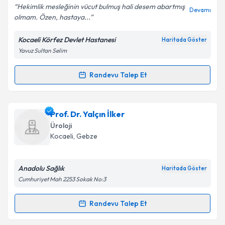
Hekimlik mesleğinin vücut bulmuş hali desem abartmış
Devamı
olmam. Özen, hastaya...
Kocaeli Körfez Devlet Hastanesi
Haritada Göster
Kişisel verilerimin işlenmesine ilişkin
Aydınlatma
Yavuz Sultan Selim
Metni
'ni okudum ve kişisel verilerimin belirtilen
kapsamda işlenmesini kabul ediyorum.
Randevu Talep Et
Randevu Takvimi Talebi
Takvim Talebini Gönder
Op. Dr. Ercan Aydınoğlu
için randevu takvimi talebi
Prof. Dr. Yalçın İlker
oluşturun. Size bu uzmandan randevu almanız için bir
Üroloji
takvim hazırlandığında e-posta ile bilgilendireceğiz.
Kocaeli
,
Gebze
E-posta Adresiniz
Anadolu Sağlık
Haritada Göster
Cumhuriyet Mah 2253 Sokak No:3
Kişisel verilerimin işlenmesine ilişkin
Aydınlatma
Randevu Talep Et
Randevu Takvimi Talebi
Metni
'ni okudum ve kişisel verilerimin belirtilen
kapsamda işlenmesini kabul ediyorum.