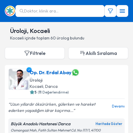
Doktor, klinik ara...
Üroloji, Kocaeli
Kocaeli
içinde toplam
60
ürolog
bulundu
Filtrele
Akıllı Sıralama
Op. Dr. Erdal Abay
Üroloji
Kocaeli
,
Darıca
5
(
11
Değerlendirme)
Uzun yıllardır öksürürken, gülerken ve hareket
Devamı
ederken yaşadığım idrar kaçırma...
Büyük Anadolu Hastanesi Darıca
Haritada Göster
Osmangazi Mah, Fatih Sultan Mehmet Cd. No:117/1, 41700