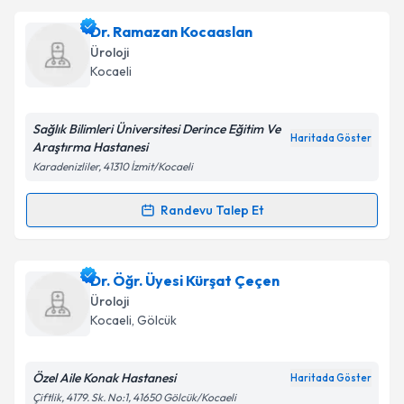
Prof. Dr. Yalçın İlker
için randevu takvimi talebi
Dr. Ramazan Kocaaslan
oluşturun. Size bu uzmandan randevu almanız için bir
Takvim Talebini Gönder
Üroloji
takvim hazırlandığında e-posta ile bilgilendireceğiz.
Kocaeli
E-posta Adresiniz
Sağlık Bilimleri Üniversitesi Derince Eğitim Ve
Haritada Göster
Araştırma Hastanesi
Karadenizliler, 41310 İzmit/Kocaeli
Kişisel verilerimin işlenmesine ilişkin
Aydınlatma
Metni
'ni okudum ve kişisel verilerimin belirtilen
Randevu Talep Et
Randevu Takvimi Talebi
kapsamda işlenmesini kabul ediyorum.
Dr. Ramazan Kocaaslan
için randevu takvimi talebi
Dr. Öğr. Üyesi Kürşat Çeçen
Takvim Talebini Gönder
oluşturun. Size bu uzmandan randevu almanız için bir
Üroloji
takvim hazırlandığında e-posta ile bilgilendireceğiz.
Kocaeli
,
Gölcük
E-posta Adresiniz
Özel Aile Konak Hastanesi
Haritada Göster
Çiftlik, 4179. Sk. No:1, 41650 Gölcük/Kocaeli