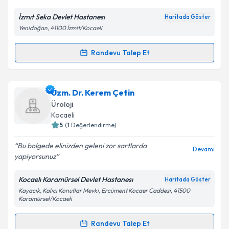
İzmıt Seka Devlet Hastanesı
Haritada Göster
Yenidoğan, 41100 İzmit/Kocaeli
Kişisel verilerimin işlenmesine ilişkin
Aydınlatma
Metni
'ni okudum ve kişisel verilerimin belirtilen
kapsamda işlenmesini kabul ediyorum.
Randevu Talep Et
Randevu Takvimi Talebi
Takvim Talebini Gönder
Dr. Fikret Özbakır
için randevu takvimi talebi
Uzm. Dr. Kerem Çetin
oluşturun. Size bu uzmandan randevu almanız için bir
Üroloji
takvim hazırlandığında e-posta ile bilgilendireceğiz.
Kocaeli
5
(
1
Değerlendirme)
E-posta Adresiniz
Bu bolgede elinizden geleni zor sartlarda
Devamı
yapiyorsunuz
Kocaelı Karamürsel Devlet Hastanesı
Haritada Göster
Kişisel verilerimin işlenmesine ilişkin
Aydınlatma
Kayacık, Kalıcı Konutlar Mevki, Ercüment Kocaer Caddesi, 41500
Metni
'ni okudum ve kişisel verilerimin belirtilen
Karamürsel/Kocaeli
kapsamda işlenmesini kabul ediyorum.
Randevu Talep Et
Randevu Takvimi Talebi