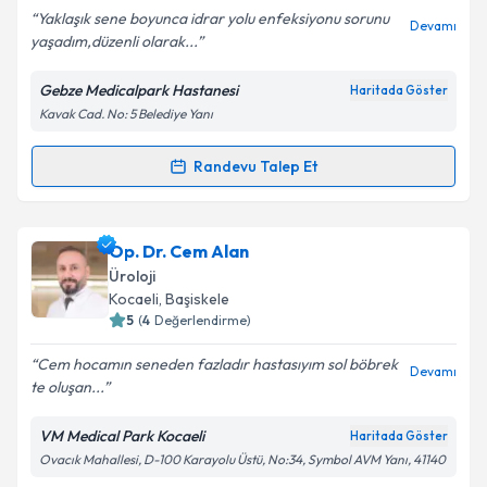
E-posta Adresiniz
Yaklaşık sene boyunca idrar yolu enfeksiyonu sorunu
Devamı
yaşadım,düzenli olarak...
Gebze Medicalpark Hastanesi
Haritada Göster
Kavak Cad. No: 5 Belediye Yanı
Kişisel verilerimin işlenmesine ilişkin
Aydınlatma
Metni
'ni okudum ve kişisel verilerimin belirtilen
kapsamda işlenmesini kabul ediyorum.
Randevu Talep Et
Randevu Takvimi Talebi
Takvim Talebini Gönder
Doç. Dr. Göksel Bayar
için randevu takvimi talebi
Op. Dr. Cem Alan
oluşturun. Size bu uzmandan randevu almanız için bir
Üroloji
takvim hazırlandığında e-posta ile bilgilendireceğiz.
Kocaeli
,
Başiskele
5
(
4
Değerlendirme)
E-posta Adresiniz
Cem hocamın seneden fazladır hastasıyım sol böbrek
Devamı
te oluşan...
VM Medical Park Kocaeli
Haritada Göster
Kişisel verilerimin işlenmesine ilişkin
Aydınlatma
Ovacık Mahallesi, D-100 Karayolu Üstü, No:34, Symbol AVM Yanı, 41140
Metni
'ni okudum ve kişisel verilerimin belirtilen