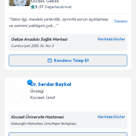
Kocaeli
,
Gebze
bilgilendireceğiz.
5
(
17
Değerlendirme)
E-posta Adresiniz
Yakın ilgi, mesleki yeterlilik, ayrıntılı sorun açıklaması
Devamı
ve samimi yaklaşım.çok...
Gebze Anadolu Sağlık Merkezi
Haritada Göster
Cumhuriyet, 2255. Sk. No: 3
Kişisel verilerimin işlenmesine ilişkin
Aydınlatma
Metni
'ni okudum ve kişisel verilerimin belirtilen
kapsamda işlenmesini kabul ediyorum.
Randevu Talep Et
Randevu Takvimi Talebi
Takvim Talebini Gönder
Op. Dr. Muhammed Sulukaya
için randevu takvimi
Dr. Serdar Baykal
talebi oluşturun. Size bu uzmandan randevu almanız
Üroloji
için bir takvim hazırlandığında e-posta ile
Kocaeli
,
İzmit
bilgilendireceğiz.
E-posta Adresiniz
Kocaeli Üniversite Hastanesi
Haritada Göster
Kabaoğlu Mahallesi, Umuttepe Yerleşkesi,