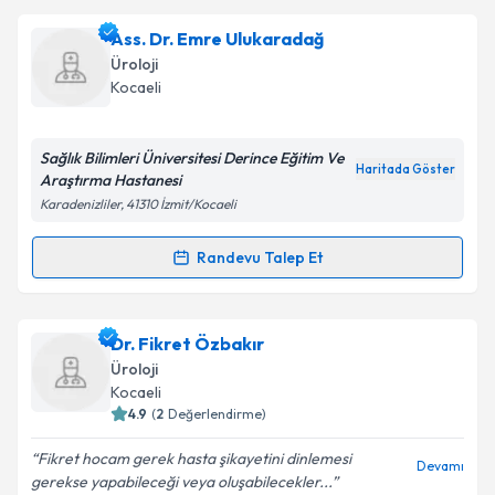
Ass. Dr. Bahri Serkan Aynur
için randevu takvimi
Ass. Dr. Emre Ulukaradağ
talebi oluşturun. Size bu uzmandan randevu almanız
Takvim Talebini Gönder
Üroloji
için bir takvim hazırlandığında e-posta ile
Kocaeli
bilgilendireceğiz.
E-posta Adresiniz
Sağlık Bilimleri Üniversitesi Derince Eğitim Ve
Haritada Göster
Araştırma Hastanesi
Karadenizliler, 41310 İzmit/Kocaeli
Kişisel verilerimin işlenmesine ilişkin
Aydınlatma
Randevu Talep Et
Randevu Takvimi Talebi
Metni
'ni okudum ve kişisel verilerimin belirtilen
kapsamda işlenmesini kabul ediyorum.
Ass. Dr. Emre Ulukaradağ
için randevu takvimi
Dr. Fikret Özbakır
talebi oluşturun. Size bu uzmandan randevu almanız
Takvim Talebini Gönder
Üroloji
için bir takvim hazırlandığında e-posta ile
Kocaeli
bilgilendireceğiz.
4.9
(
2
Değerlendirme)
E-posta Adresiniz
Fikret hocam gerek hasta şikayetini dinlemesi
Devamı
gerekse yapabileceği veya oluşabilecekler...