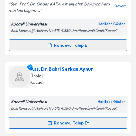
Syn. Prof. Dr. Önder KARA Ameliyatım boyunca hem
Devamı
mesleki bilginiz...
Kocaeli Üniversitesi
Haritada Göster
Kişisel verilerimin işlenmesine ilişkin
Aydınlatma
Baki Komsuoğlu bulvarı No:515, 41380 Umuttepe İzmit/İzmit/Kocaeli
Metni
'ni okudum ve kişisel verilerimin belirtilen
kapsamda işlenmesini kabul ediyorum.
Randevu Talep Et
Randevu Takvimi Talebi
Takvim Talebini Gönder
Dr. Cüneyd Özkürkçügil
için randevu takvimi talebi
Ass. Dr. Bahri Serkan Aynur
oluşturun. Size bu uzmandan randevu almanız için bir
Üroloji
takvim hazırlandığında e-posta ile bilgilendireceğiz.
Kocaeli
E-posta Adresiniz
Kocaeli Üniversitesi
Haritada Göster
Baki Komsuoğlu bulvarı No:515, 41380 Umuttepe İzmit/İzmit/Kocaeli
Kişisel verilerimin işlenmesine ilişkin
Aydınlatma
Randevu Talep Et
Randevu Takvimi Talebi
Metni
'ni okudum ve kişisel verilerimin belirtilen
kapsamda işlenmesini kabul ediyorum.