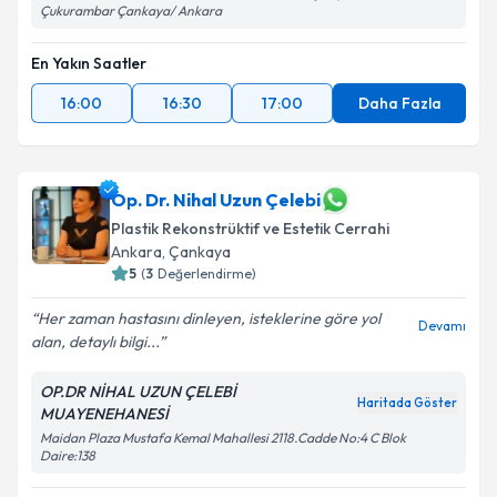
Çukurambar Çankaya/ Ankara
Metni
'ni okudum ve kişisel verilerimin belirtilen
kapsamda işlenmesini kabul ediyorum.
En Yakın Saatler
16:00
16:30
17:00
Daha Fazla
Takvim Talebini Gönder
Op. Dr. Nihal Uzun Çelebi
Plastik Rekonstrüktif ve Estetik Cerrahi
Ankara
,
Çankaya
5
(
3
Değerlendirme)
Her zaman hastasını dinleyen, isteklerine göre yol
Devamı
alan, detaylı bilgi...
OP.DR NİHAL UZUN ÇELEBİ
Haritada Göster
MUAYENEHANESİ
Maidan Plaza Mustafa Kemal Mahallesi 2118.Cadde No:4 C Blok
Daire:138