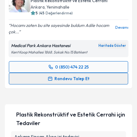
Plastik Rekonstrüktif ve Estetik Cerrahi
Ankara
,
Yenimahalle
5
(
45
Değerlendirme)
Hocamı zaten bu site sayesinde buldum Adile hocam
Devamı
çok...
Medical Park Ankara Hastanesi
Haritada Göster
Kent Koop Mahallesi 1868. Sokak No:15 Batıkent
0 (850) 474 22 25
Randevu Takvimi Talebi
Randevu Talep Et
Op. Dr. Adile DİKMEN
için randevu takvimi talebi
oluşturun. Size bu uzmandan randevu almanız için bir
takvim hazırlandığında e-posta ile bilgilendireceğiz.
Plastik Rekonstrüktif ve Estetik Cerrahi
için
E-posta Adresiniz
Tedaviler
Ankara Sincan Akne izi tedavisi