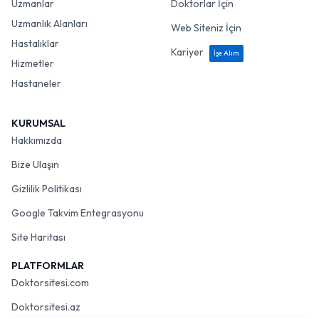
Uzmanlar
Doktorlar İçin
Uzmanlık Alanları
Web Siteniz İçin
Hastalıklar
Kariyer
İşe Alım
Hizmetler
Hastaneler
KURUMSAL
Hakkımızda
Bize Ulaşın
Gizlilik Politikası
Google Takvim Entegrasyonu
Site Haritası
PLATFORMLAR
Doktorsitesi.com
Doktorsitesi.az