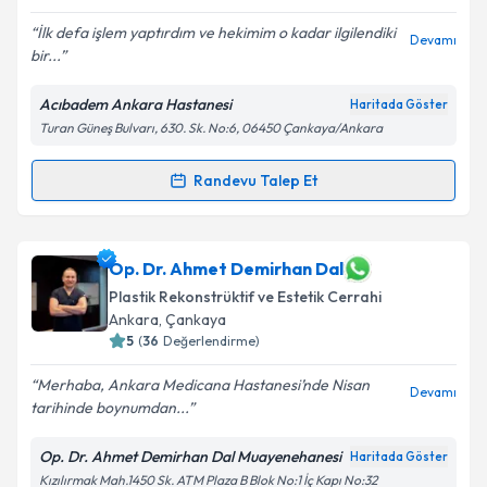
İlk defa işlem yaptırdım ve hekimim o kadar ilgilendiki
Devamı
bir...
Kişisel verilerimin işlenmesine ilişkin
Aydınlatma
Metni
'ni okudum ve kişisel verilerimin belirtilen
Acıbadem Ankara Hastanesi
Haritada Göster
kapsamda işlenmesini kabul ediyorum.
Turan Güneş Bulvarı, 630. Sk. No:6, 06450 Çankaya/Ankara
Takvim Talebini Gönder
Randevu Talep Et
Randevu Takvimi Talebi
Op. Dr. Çiğdem Demiroğlu Yakut
için randevu
Op. Dr. Ahmet Demirhan Dal
takvimi talebi oluşturun. Size bu uzmandan randevu
Plastik Rekonstrüktif ve Estetik Cerrahi
almanız için bir takvim hazırlandığında e-posta ile
Ankara
,
Çankaya
bilgilendireceğiz.
5
(
36
Değerlendirme)
E-posta Adresiniz
Merhaba, Ankara Medicana Hastanesi’nde Nisan
Devamı
tarihinde boynumdan...
Op. Dr. Ahmet Demirhan Dal Muayenehanesi
Haritada Göster
Kişisel verilerimin işlenmesine ilişkin
Aydınlatma
Kızılırmak Mah.1450 Sk. ATM Plaza B Blok No:1 İç Kapı No:32