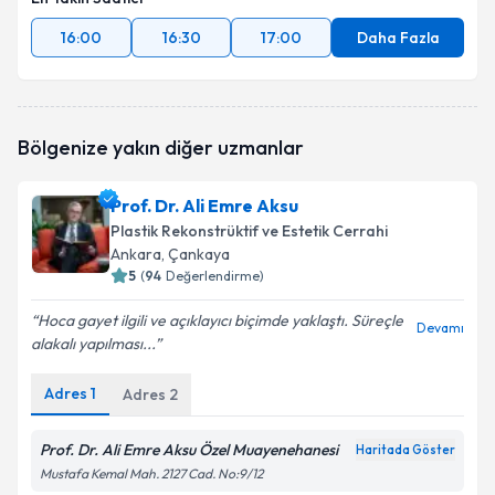
16:00
16:30
17:00
Daha Fazla
Bölgenize yakın diğer uzmanlar
Prof. Dr. Ali Emre Aksu
Plastik Rekonstrüktif ve Estetik Cerrahi
Ankara
,
Çankaya
5
(
94
Değerlendirme)
Hoca gayet ilgili ve açıklayıcı biçimde yaklaştı. Süreçle
Devamı
alakalı yapılması...
Adres
1
Adres
2
Prof. Dr. Ali Emre Aksu Özel Muayenehanesi
Haritada Göster
Mustafa Kemal Mah. 2127 Cad. No:9/12