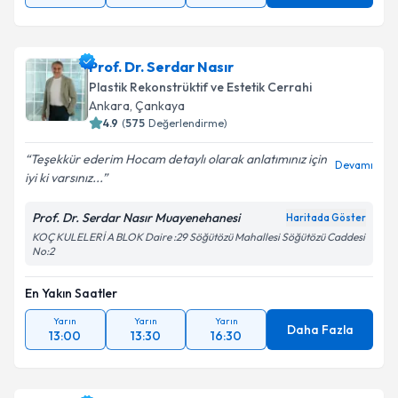
Prof. Dr. Serdar Nasır
Plastik Rekonstrüktif ve Estetik Cerrahi
Ankara
,
Çankaya
4.9
(
575
Değerlendirme)
Teşekkür ederim Hocam detaylı olarak anlatımınız için
Devamı
iyi ki varsınız...
Prof. Dr. Serdar Nasır Muayenehanesi
Haritada Göster
KOÇ KULELERİ A BLOK Daire :29 Söğütözü Mahallesi Söğütözü Caddesi
No:2
En Yakın Saatler
Yarın
Yarın
Yarın
Daha Fazla
13:00
13:30
16:30