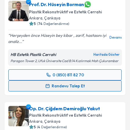
Prof. Dr. Hüseyin Borman
Plastik Rekonstrüktif ve Estetik Cerrahi
Ankara
,
Çankaya
5
(
74
Değerlendirme)
Herşeyden önce Hüseyin bey kibar , zarif, hastasını iyi
Devamı
analiz...
HB Estetik Plastik Cerrahi
Haritada Göster
Paragon Tower 2, Ufuk Üniversite Cad B:14 Kızılırmak Mah Çukurambar
0 (850) 811 82 70
Randevu Takvimi Talebi
Randevu Talep Et
Prof. Dr. Hüseyin Borman
için randevu takvimi talebi
oluşturun. Size bu uzmandan randevu almanız için bir
Op. Dr. Çiğdem Demiroğlu Yakut
takvim hazırlandığında e-posta ile bilgilendireceğiz.
Plastik Rekonstrüktif ve Estetik Cerrahi
E-posta Adresiniz
Ankara
,
Çankaya
5
(
4
Değerlendirme)