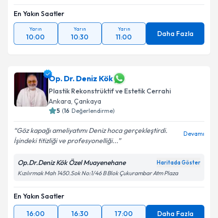
En Yakın Saatler
Yarın
Yarın
Yarın
Daha Fazla
10:00
10:30
11:00
Op. Dr. Deniz Kök
Plastik Rekonstrüktif ve Estetik Cerrahi
Ankara
,
Çankaya
5
(
16
Değerlendirme)
Göz kapağı ameliyatımı Deniz hoca gerçekleştirdi.
Devamı
İşindeki titizliği ve profesyonelliği...
Op.Dr.Deniz Kök Özel Muayenehane
Haritada Göster
Kızılırmak Mah 1450.Sok No:1/46 B Blok Çukurambar Atm Plaza
En Yakın Saatler
16:00
16:30
17:00
Daha Fazla