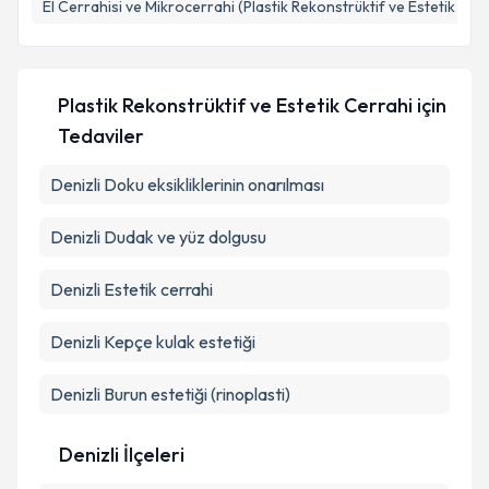
bilgilendireceğiz.
El Cerrahisi ve Mikrocerrahi (Plastik Rekonstrüktif ve Estetik Cer
E-posta Adresiniz
Plastik Rekonstrüktif ve Estetik Cerrahi
için
Tedaviler
Kişisel verilerimin işlenmesine ilişkin
Aydınlatma
Metni
'ni okudum ve kişisel verilerimin belirtilen
Denizli Doku eksikliklerinin onarılması
kapsamda işlenmesini kabul ediyorum.
Denizli Dudak ve yüz dolgusu
Takvim Talebini Gönder
Denizli Estetik cerrahi
Denizli Kepçe kulak estetiği
Denizli Burun estetiği (rinoplasti)
Denizli İlçeleri