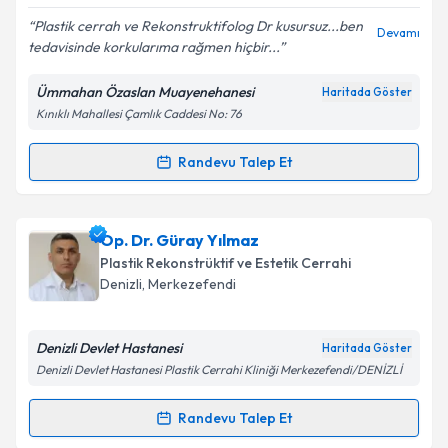
E-posta Adresiniz
Plastik cerrah ve Rekonstruktifolog Dr kusursuz...ben
Devamı
tedavisinde korkularıma rağmen hiçbir...
Ümmahan Özaslan Muayenehanesi
Haritada Göster
Kişisel verilerimin işlenmesine ilişkin
Aydınlatma
Kınıklı Mahallesi Çamlık Caddesi No: 76
Metni
'ni okudum ve kişisel verilerimin belirtilen
kapsamda işlenmesini kabul ediyorum.
Randevu Talep Et
Randevu Takvimi Talebi
Takvim Talebini Gönder
Op. Dr. Ümmahan Özaslan
için randevu takvimi
Op. Dr. Güray Yılmaz
talebi oluşturun. Size bu uzmandan randevu almanız
Plastik Rekonstrüktif ve Estetik Cerrahi
için bir takvim hazırlandığında e-posta ile
Denizli
,
Merkezefendi
bilgilendireceğiz.
E-posta Adresiniz
Denizli Devlet Hastanesi
Haritada Göster
Denizli Devlet Hastanesi Plastik Cerrahi Kliniği Merkezefendi/DENİZLİ
Randevu Talep Et
Randevu Takvimi Talebi
Kişisel verilerimin işlenmesine ilişkin
Aydınlatma