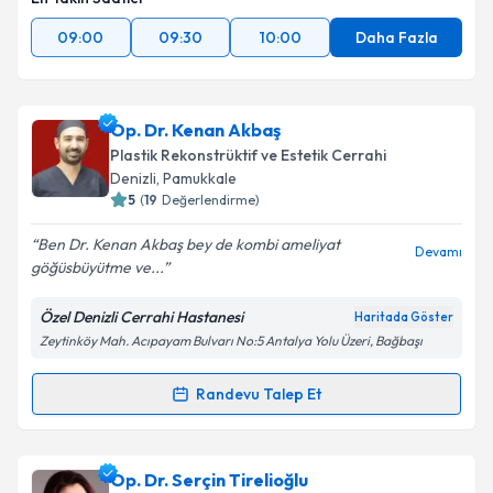
09:00
09:30
10:00
Daha Fazla
Op. Dr. Kenan Akbaş
Plastik Rekonstrüktif ve Estetik Cerrahi
Denizli
,
Pamukkale
5
(
19
Değerlendirme)
Ben Dr. Kenan Akbaş bey de kombi ameliyat
Devamı
göğüsbüyütme ve...
Özel Denizli Cerrahi Hastanesi
Haritada Göster
Zeytinköy Mah. Acıpayam Bulvarı No:5 Antalya Yolu Üzeri, Bağbaşı
Randevu Talep Et
Randevu Takvimi Talebi
Op. Dr. Kenan Akbaş
için randevu takvimi talebi
Op. Dr. Serçin Tirelioğlu