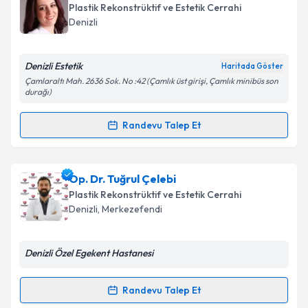
oluşturun. Size bu uzmandan randevu almanız için bir
Plastik Rekonstrüktif ve Estetik Cerrahi
takvim hazırlandığında e-posta ile bilgilendireceğiz.
Denizli
E-posta Adresiniz
Denizli Estetik
Haritada Göster
Çamlaraltı Mah. 2636 Sok. No :42 (Çamlık üst girişi, Çamlık minibüs son
durağı)
Kişisel verilerimin işlenmesine ilişkin
Aydınlatma
Randevu Talep Et
Metni
'ni okudum ve kişisel verilerimin belirtilen
Randevu Takvimi Talebi
kapsamda işlenmesini kabul ediyorum.
Op. Dr. Serçin Tirelioğlu
için randevu takvimi talebi
Op. Dr. Tuğrul Çelebi
Takvim Talebini Gönder
oluşturun. Size bu uzmandan randevu almanız için bir
Plastik Rekonstrüktif ve Estetik Cerrahi
takvim hazırlandığında e-posta ile bilgilendireceğiz.
Denizli
,
Merkezefendi
E-posta Adresiniz
Denizli Özel Egekent Hastanesi
Randevu Talep Et
Randevu Takvimi Talebi
Kişisel verilerimin işlenmesine ilişkin
Aydınlatma