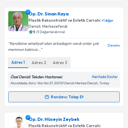
Metni
'ni okudum ve kişisel verilerimin belirtilen
kapsamda işlenmesini kabul ediyorum.
Op. Dr. Güray Yılmaz
için randevu takvimi talebi
Op. Dr. Sinan Kaya
oluşturun. Size bu uzmandan randevu almanız için bir
Plastik Rekonstrüktif ve Estetik Cerrahi
+
1
diğer
takvim hazırlandığında e-posta ile bilgilendireceğiz.
Takvim Talebini Gönder
Denizli
,
Merkezefendi
5
(
1
Değerlendirme)
E-posta Adresiniz
Kendisine ameliyat olan arkadaşım vardı onlar çok
Devamı
memnun kalınca...
Adres
1
Adres
2
Adres
3
Kişisel verilerimin işlenmesine ilişkin
Aydınlatma
Metni
'ni okudum ve kişisel verilerimin belirtilen
kapsamda işlenmesini kabul ediyorum.
Özel Denizli Tekden Hastanesi
Haritada Göster
Muratdede, Karcı Yolu No:57, 20010 Denizli Merkez/Denizli, Turkey
Takvim Talebini Gönder
Randevu Talep Et
Randevu Takvimi Talebi
Op. Dr. Sinan Kaya
için randevu takvimi talebi
Op. Dr. Hüseyin Zeybek
oluşturun. Size bu uzmandan randevu almanız için bir
Plastik Rekonstrüktif ve Estetik Cerrahi