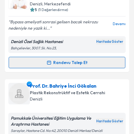
takvim hazırlandığında e-posta ile bilgilendireceğiz.
Denizli
,
Merkezefendi
5
(
1
Değerlendirme)
E-posta Adresiniz
Bypass ameliyati sonrasi gelisen bacak nekrozu
Devamı
nedeniyle ne yazik ki...
Denizli Özel Sağlık Hastanesi
Haritada Göster
Kişisel verilerimin işlenmesine ilişkin
Aydınlatma
Bahçelievler, 3007. Sk. No:23,
Metni
'ni okudum ve kişisel verilerimin belirtilen
kapsamda işlenmesini kabul ediyorum.
Randevu Talep Et
Randevu Takvimi Talebi
Takvim Talebini Gönder
Op. Dr. Hüseyin Zeybek
için randevu takvimi talebi
Prof. Dr. Bahriye İnci Gökalan
oluşturun. Size bu uzmandan randevu almanız için bir
Plastik Rekonstrüktif ve Estetik Cerrahi
takvim hazırlandığında e-posta ile bilgilendireceğiz.
Denizli
E-posta Adresiniz
Pamukkale Üniversitesi Eğitim Uygulama Ve
Haritada Göster
Araştırma Hastanesi
Saraylar, Hastane Cd. No:42, 20010 Denizli Merkez/Denizli