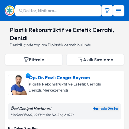
Doktor, klinik ara...
Plastik Rekonstrüktif ve Estetik Cerrahi,
Denizli
Denizli
içinde toplam
11
plastik cerrah
bulundu
Filtrele
Akıllı Sıralama
Op. Dr. Fazlı Cengiz Bayram
Plastik Rekonstrüktif ve Estetik Cerrahi
Denizli
,
Merkezefendi
Özel Denipol Hastanesi
Haritada Göster
Merkez Efendi, 29 Ekim Blv. No:102, 20010
En Yakın Saatler