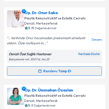
Metni
'ni okudum ve kişisel verilerimin belirtilen
kapsamda işlenmesini kabul ediyorum.
Op. Dr. Tuğrul Çelebi
için randevu takvimi talebi
Op. Dr. Onur Saka
oluşturun. Size bu uzmandan randevu almanız için bir
Plastik Rekonstrüktif ve Estetik Cerrahi
takvim hazırlandığında e-posta ile bilgilendireceğiz.
Takvim Talebini Gönder
Denizli
,
Merkezefendi
5
(
11
Değerlendirme)
E-posta Adresiniz
.. tarihinde Onur hocamızdan jinekomasti ameliyatı
Devamı
oldum. Öyle mutluyum ki...
Denizli Özel Sağlık Hastanesi
Haritada Göster
Kişisel verilerimin işlenmesine ilişkin
Aydınlatma
Bahçelievler mh. 3007 sk. No:23
Metni
'ni okudum ve kişisel verilerimin belirtilen
kapsamda işlenmesini kabul ediyorum.
Randevu Talep Et
Randevu Takvimi Talebi
Takvim Talebini Gönder
Op. Dr. Onur Saka
için randevu takvimi talebi
Op. Dr. Ümmahan Özaslan
oluşturun. Size bu uzmandan randevu almanız için bir
Plastik Rekonstrüktif ve Estetik Cerrahi
takvim hazırlandığında e-posta ile bilgilendireceğiz.
Denizli
,
Merkezefendi
5
(
1
Değerlendirme)