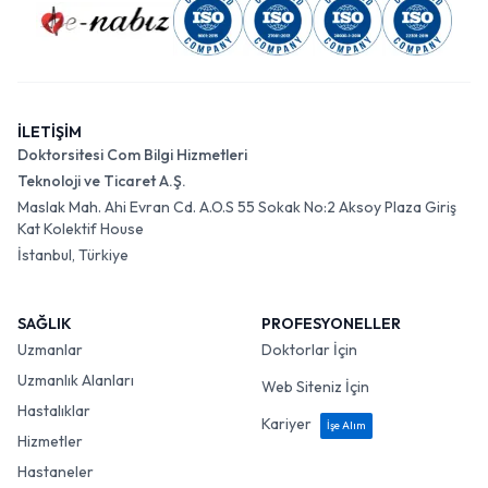
İLETİŞİM
Doktorsitesi Com Bilgi Hizmetleri
Teknoloji ve Ticaret A.Ş.
Maslak Mah. Ahi Evran Cd. A.O.S 55 Sokak No:2 Aksoy Plaza Giriş
Kat Kolektif House
İstanbul, Türkiye
SAĞLIK
PROFESYONELLER
Uzmanlar
Doktorlar İçin
Uzmanlık Alanları
Web Siteniz İçin
Hastalıklar
Kariyer
İşe Alım
Hizmetler
Hastaneler