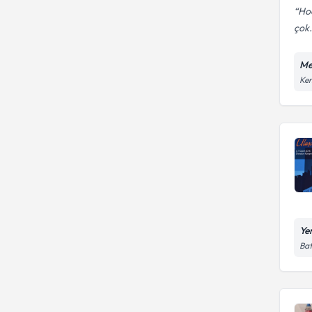
Ho
çok.
Me
Ken
Ye
Bat