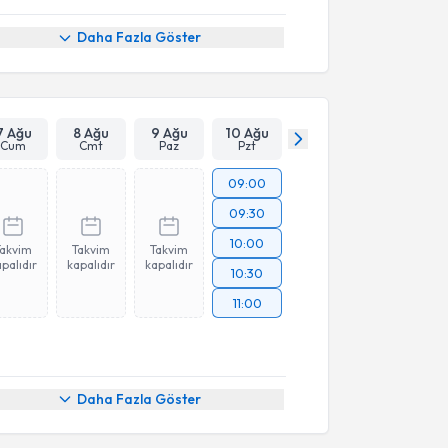
Daha Fazla Göster
7 Ağu
8 Ağu
9 Ağu
10 Ağu
Cum
Cmt
Paz
Pzt
09:00
09:30
10:00
Takvim
Takvim
Takvim
palıdır
kapalıdır
kapalıdır
10:30
11:00
Daha Fazla Göster
akvimi Talebi