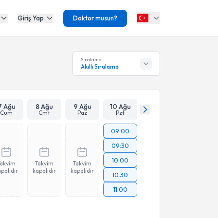
Giriş Yap
Doktor musun?
Sıralama
Akıllı Sıralama
7 Ağu
8 Ağu
9 Ağu
10 Ağu
Cum
Cmt
Paz
Pzt
09:00
09:30
10:00
Takvim
Takvim
Takvim
palıdır
kapalıdır
kapalıdır
10:30
11:00