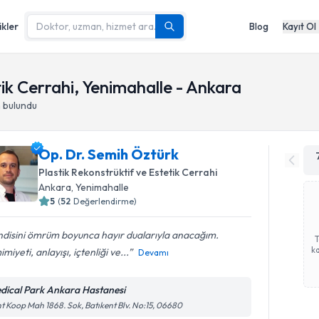
ikler
Blog
Kayıt Ol
tik Cerrahi, Yenimahalle - Ankara
h
bulundu
Op. Dr. Semih Öztürk
Plastik Rekonstrüktif ve Estetik Cerrahi
Ankara
,
Yenimahalle
5
(
52
Değerlendirme)
ndisini ömrüm boyunca hayır dualarıyla anacağım.
ka
miyeti, anlayışı, içtenliği ve...
Devamı
dical Park Ankara Hastanesi
t Koop Mah 1868. Sok, Batıkent Blv. No:15, 06680