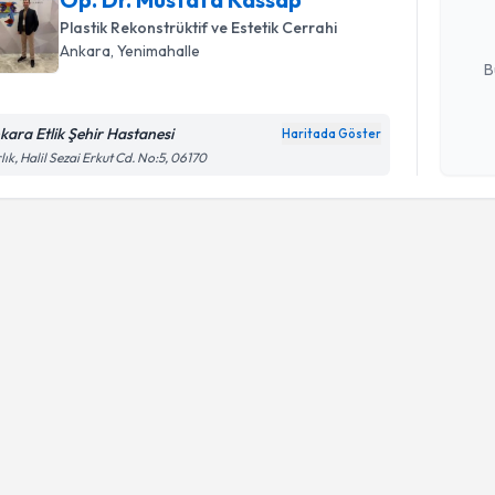
Plastik Rekonstrüktif ve Estetik Cerrahi
E-posta Ad
Ankara
,
Yenimahalle
B
kara Etlik Şehir Hastanesi
Haritada Göster
Kişisel
lık, Halil Sezai Erkut Cd. No:5, 06170
okudum
işlenm