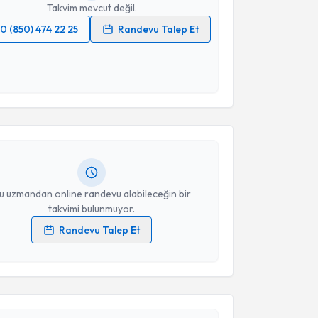
Takvim mevcut değil.
0 (850) 474 22 25
Randevu Talep Et
 verilerimin işlenmesine ilişkin
Aydınlatma Metni
'ni
 ve kişisel verilerimin belirtilen kapsamda
akvimi Talebi
esini kabul ediyorum.
ih Kılıç
için randevu takvimi talebi oluşturun. Size bu
Takvim Talebini Gönder
ndevu almanız için bir takvim hazırlandığında e-
lgilendireceğiz.
resiniz
u uzmandan online randevu alabileceğin bir
takvimi bulunmuyor.
Randevu Talep Et
akvimi Talebi
 verilerimin işlenmesine ilişkin
Aydınlatma Metni
'ni
 ve kişisel verilerimin belirtilen kapsamda
esini kabul ediyorum.
ustafa Kassap
için randevu takvimi talebi oluşturun.
andan randevu almanız için bir takvim
ında e-posta ile bilgilendireceğiz.
Takvim Talebini Gönder