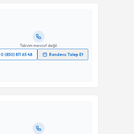
Yüksel Kankaya
için randevu takvimi talebi oluşturun.
andan randevu almanız için bir takvim
ında e-posta ile bilgilendireceğiz.
resiniz
Takvim mevcut değil.
0 (850) 811 65 48
Randevu Talep Et
 verilerimin işlenmesine ilişkin
Aydınlatma Metni
'ni
 ve kişisel verilerimin belirtilen kapsamda
esini kabul ediyorum.
akvimi Talebi
Takvim Talebini Gönder
dile DİKMEN
için randevu takvimi talebi oluşturun.
andan randevu almanız için bir takvim
ında e-posta ile bilgilendireceğiz.
resiniz