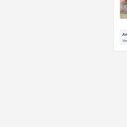
An
Var