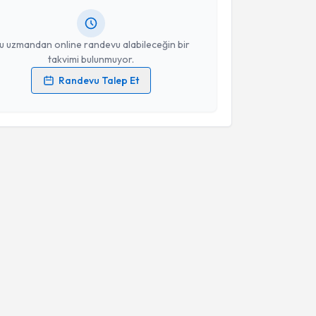
resiniz
u uzmandan online randevu alabileceğin bir
takvimi bulunmuyor.
Randevu Talep Et
 verilerimin işlenmesine ilişkin
Aydınlatma Metni
'ni
 ve kişisel verilerimin belirtilen kapsamda
esini kabul ediyorum.
Takvim Talebini Gönder