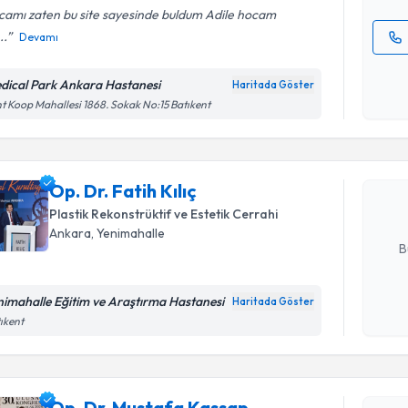
camı zaten bu site sayesinde buldum Adile hocam
..
Devamı
Kişisel
okudum
dical Park Ankara Hastanesi
Haritada Göster
Randevu T
işlenm
t Koop Mahallesi 1868. Sokak No:15 Batıkent
Op. Dr. Fat
uzmandan ra
Op. Dr. Fatih Kılıç
posta ile bi
Plastik Rekonstrüktif ve Estetik Cerrahi
E-posta Ad
Ankara
,
Yenimahalle
B
nimahalle Eğitim ve Araştırma Hastanesi
Haritada Göster
Randevu T
Kişisel
ıkent
okudum
işlenm
Op. Dr. M
Size bu uzm
Op. Dr. Mustafa Kassap
hazırlandığ