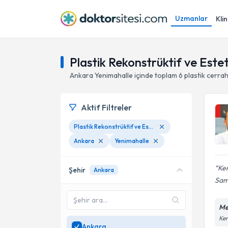
Uzmanlar
Klin
Plastik Rekonstrüktif ve Este
Ankara
Yenimahalle
içinde toplam
6
plastik cerra
Aktif Filtreler
Plastik Rekonstrüktif ve Estetik Cerrahi
Ankara
Yenimahalle
Ke
Şehir
Ankara
Sami
Me
Ken
Ankara