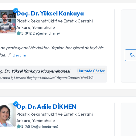
Doç. Dr. 
Doç. Dr. Yüksel Kankaya
Size bu uzm
Plastik Rekonstrüktif ve Estetik Cerrahi
hazırlandığ
Ankara
,
Yenimahalle
5
(
912
Değerlendirme)
E-posta Ad
nde profesyonel bir doktor. Yapılan her işlemi detaylı bir
lde...
Devamı
Kişisel
okudum
ç. Dr. Yüksel Kankaya Muayenehanesi
Haritada Göster
işlenm
rama İş Merkezi Beştepe Mahallesi Yaşam Caddesi No:13/A
Randevu T
Op. Dr. A
Op. Dr. Adile DİKMEN
Size bu uzm
Plastik Rekonstrüktif ve Estetik Cerrahi
hazırlandığ
Ankara
,
Yenimahalle
5
(
45
Değerlendirme)
E-posta Ad