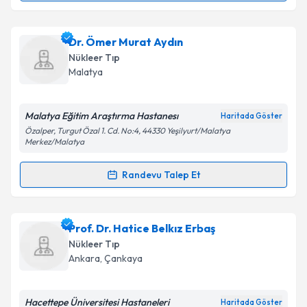
kapsamda işlenmesini kabul ediyorum.
Uzm. Dr. Berrak Tuğral
için randevu takvimi talebi
Dr. Ömer Murat Aydın
Takvim Talebini Gönder
oluşturun. Size bu uzmandan randevu almanız için bir
Nükleer Tıp
takvim hazırlandığında e-posta ile bilgilendireceğiz.
Malatya
E-posta Adresiniz
Malatya Eğitim Araştırma Hastanesı
Haritada Göster
Özalper, Turgut Özal 1. Cd. No:4, 44330 Yeşilyurt/Malatya
Merkez/Malatya
Kişisel verilerimin işlenmesine ilişkin
Aydınlatma
Randevu Talep Et
Metni
'ni okudum ve kişisel verilerimin belirtilen
Randevu Takvimi Talebi
kapsamda işlenmesini kabul ediyorum.
Dr. Ömer Murat Aydın
için randevu takvimi talebi
Prof. Dr. Hatice Belkız Erbaş
Takvim Talebini Gönder
oluşturun. Size bu uzmandan randevu almanız için bir
Nükleer Tıp
takvim hazırlandığında e-posta ile bilgilendireceğiz.
Ankara
,
Çankaya
E-posta Adresiniz
Hacettepe Üniversitesi Hastaneleri
Haritada Göster