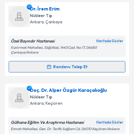
kapsamda işlenmesini kabul ediyorum.
Prof. Dr. Ömer Uğur
için randevu takvimi talebi
Dr. İrem Erim
oluşturun. Size bu uzmandan randevu almanız için bir
Nükleer Tıp
takvim hazırlandığında e-posta ile bilgilendireceğiz.
Takvim Talebini Gönder
Ankara
,
Çankaya
E-posta Adresiniz
Özel Bayındır Hastanesi
Haritada Göster
Kızılırmak Mahallesi, Söğütözü, 1443 Cad. No:17, 06680
Çankaya/Ankara
Kişisel verilerimin işlenmesine ilişkin
Aydınlatma
Randevu Talep Et
Metni
'ni okudum ve kişisel verilerimin belirtilen
Randevu Takvimi Talebi
kapsamda işlenmesini kabul ediyorum.
Dr. İrem Erim
için randevu takvimi talebi oluşturun.
Doç. Dr. Alper Özgür Karaçalıoğlu
Takvim Talebini Gönder
Size bu uzmandan randevu almanız için bir takvim
Nükleer Tıp
hazırlandığında e-posta ile bilgilendireceğiz.
Ankara
,
Keçiören
E-posta Adresiniz
Gülhane Eğitim Ve Araştırma Hastanesi
Haritada Göster
Emrah Mahallesi, Gen. Dr. Tevfik Sağlam Cd, 06010 Keçiören/Ankara