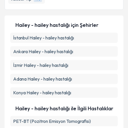
Kişisel verilerimin işlenmesine ilişkin
Aydınlatma
Metni
'ni okudum ve kişisel verilerimin belirtilen
Hailey - hailey hastalığı
için Şehirler
kapsamda işlenmesini kabul ediyorum.
İstanbul
Hailey - hailey hastalığı
Takvim Talebini Gönder
Ankara
Hailey - hailey hastalığı
İzmir
Hailey - hailey hastalığı
Adana
Hailey - hailey hastalığı
Konya
Hailey - hailey hastalığı
Hailey - hailey hastalığı ile İlgili Hastalıklar
PET-BT (Pozitron Emisyon Tomografisi)