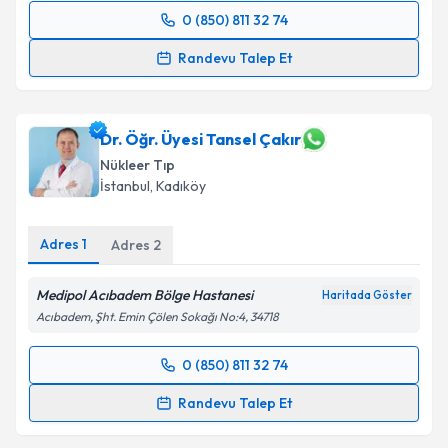
0 (850) 811 32 74
Randevu Takvimi Talebi
Randevu Talep Et
Uzm. Dr. Şerafettin Hacimahmutoğlu
için randevu
takvimi talebi oluşturun. Size bu uzmandan randevu
almanız için bir takvim hazırlandığında e-posta ile
Dr. Öğr. Üyesi Tansel Çakır
bilgilendireceğiz.
Nükleer Tıp
İstanbul
,
Kadıköy
E-posta Adresiniz
Adres
1
Adres
2
Medipol Acıbadem Bölge Hastanesi
Kişisel verilerimin işlenmesine ilişkin
Aydınlatma
Haritada Göster
Metni
'ni okudum ve kişisel verilerimin belirtilen
Acıbadem, Şht. Emin Çölen Sokağı No:4, 34718
kapsamda işlenmesini kabul ediyorum.
0 (850) 811 32 74
Randevu Takvimi Talebi
Takvim Talebini Gönder
Randevu Talep Et
Dr. Öğr. Üyesi Tansel Çakır
için randevu takvimi