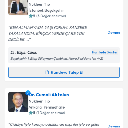
oluşturun. Size bu uzmandan randevu almanız için bir
Takvim Talebini Gönder
Nükleer Tıp
takvim hazırlandığında e-posta ile bilgilendireceğiz.
İstanbul
,
Başakşehir
5
(
5
Değerlendirme)
E-posta Adresiniz
BEN ALMANYADA YAŞIYORUM. KANSERE
Devamı
YAKALANDIM. BİRÇOK YERDE ÇARE YOK
DEDİLER....
Kişisel verilerimin işlenmesine ilişkin
Aydınlatma
Dr. Bilgin Clinic
Haritada Göster
Metni
'ni okudum ve kişisel verilerimin belirtilen
Başakşehir 1. Etap Süleyman Çelebi cd. Nova Rezidans No 4/21
kapsamda işlenmesini kabul ediyorum.
Randevu Talep Et
Randevu Takvimi Talebi
Takvim Talebini Gönder
Uzm. Dr. Refik Bilgin
için randevu takvimi talebi
Dr. Cumali Aktolun
oluşturun. Size bu uzmandan randevu almanız için bir
Nükleer Tıp
takvim hazırlandığında e-posta ile bilgilendireceğiz.
Ankara
,
Yenimahalle
5
(
1
Değerlendirme)
E-posta Adresiniz
Ciddiyetiyle konuya odaklanan esprileriyle ve güler
Devamı