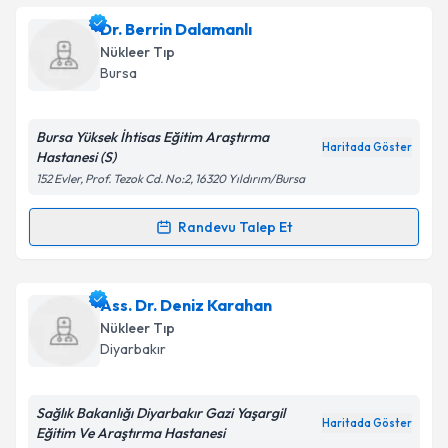
Uzm. Dr. Muhammet Sedat Ofluoğlu
için randevu
Dr. Berrin Dalamanlı
Takvim Talebini Gönder
takvimi talebi oluşturun. Size bu uzmandan randevu
Nükleer Tıp
almanız için bir takvim hazırlandığında e-posta ile
Bursa
bilgilendireceğiz.
E-posta Adresiniz
Bursa Yüksek İhtisas Eğitim Araştırma
Haritada Göster
Hastanesi (S)
152 Evler, Prof. Tezok Cd. No:2, 16320 Yıldırım/Bursa
Kişisel verilerimin işlenmesine ilişkin
Aydınlatma
Randevu Talep Et
Randevu Takvimi Talebi
Metni
'ni okudum ve kişisel verilerimin belirtilen
kapsamda işlenmesini kabul ediyorum.
Dr. Berrin Dalamanlı
için randevu takvimi talebi
Ass. Dr. Deniz Karahan
oluşturun. Size bu uzmandan randevu almanız için bir
Takvim Talebini Gönder
Nükleer Tıp
takvim hazırlandığında e-posta ile bilgilendireceğiz.
Diyarbakır
E-posta Adresiniz
Sağlık Bakanlığı Diyarbakır Gazi Yaşargil
Haritada Göster
Eğitim Ve Araştırma Hastanesi