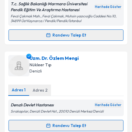
T.c. Sağlık Bakanlığı Marmara Üniversitesi
Haritada Göster
Pendik Eğitim Ve Araştırma Hastanesi
Fevzi Çakmak Mah., Fevzi Çakmak, Muhsin yazıcıoğlu Caddesi No:10,
34899 Üst Kaynarca / Pendik/Pendik/İstanbul
Kişisel verilerimin işlenmesine ilişkin
Aydınlatma
Metni
'ni okudum ve kişisel verilerimin belirtilen
Randevu Talep Et
kapsamda işlenmesini kabul ediyorum.
Randevu Takvimi Talebi
Takvim Talebini Gönder
Prof. Dr. Sebahat İnanır
için randevu takvimi talebi
Uzm. Dr. Özlem Mengi
oluşturun. Size bu uzmandan randevu almanız için bir
Nükleer Tıp
takvim hazırlandığında e-posta ile bilgilendireceğiz.
Denizli
E-posta Adresiniz
Adres
1
Adres
2
Denızlı Devlet Hastanesı
Haritada Göster
Kişisel verilerimin işlenmesine ilişkin
Aydınlatma
Sırakapılar, Denizli Devlet Hst., 20010 Denizli Merkez/Denizli
Metni
'ni okudum ve kişisel verilerimin belirtilen
kapsamda işlenmesini kabul ediyorum.
Randevu Talep Et
Randevu Takvimi Talebi