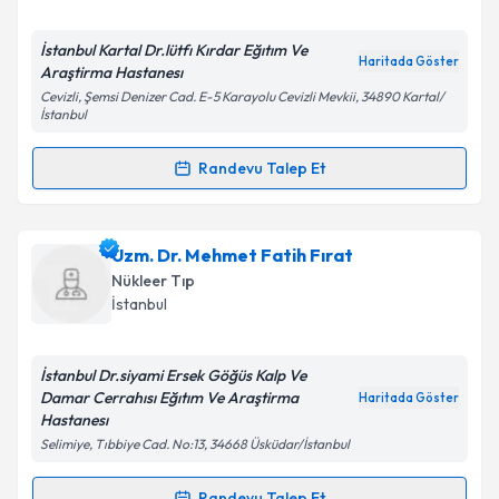
E-posta Adresiniz
İstanbul Kartal Dr.lütfı Kırdar Eğıtım Ve
Haritada Göster
Araştirma Hastanesı
Cevizli, Şemsi Denizer Cad. E-5 Karayolu Cevizli Mevkii, 34890 Kartal/
İstanbul
Kişisel verilerimin işlenmesine ilişkin
Aydınlatma
Randevu Talep Et
Metni
'ni okudum ve kişisel verilerimin belirtilen
Randevu Takvimi Talebi
kapsamda işlenmesini kabul ediyorum.
Dr. Fatma Tunçdemir
için randevu takvimi talebi
Uzm. Dr. Mehmet Fatih Fırat
Takvim Talebini Gönder
oluşturun. Size bu uzmandan randevu almanız için bir
Nükleer Tıp
takvim hazırlandığında e-posta ile bilgilendireceğiz.
İstanbul
E-posta Adresiniz
İstanbul Dr.siyami Ersek Göğüs Kalp Ve
Damar Cerrahısı Eğıtım Ve Araştirma
Haritada Göster
Hastanesı
Selimiye, Tıbbiye Cad. No:13, 34668 Üsküdar/İstanbul
Kişisel verilerimin işlenmesine ilişkin
Aydınlatma
Metni
'ni okudum ve kişisel verilerimin belirtilen
kapsamda işlenmesini kabul ediyorum.
Randevu Talep Et