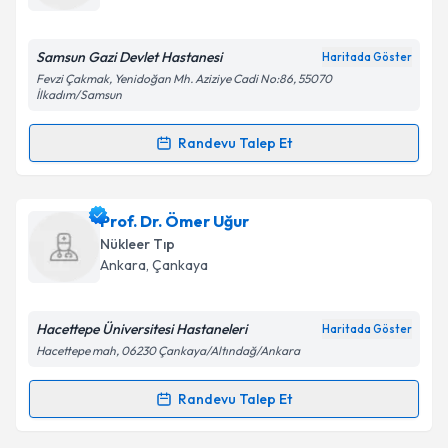
E-posta Adresiniz
Samsun Gazi Devlet Hastanesi
Haritada Göster
Fevzi Çakmak, Yenidoğan Mh. Aziziye Cadi No:86, 55070
İlkadım/Samsun
Kişisel verilerimin işlenmesine ilişkin
Aydınlatma
Randevu Talep Et
Metni
'ni okudum ve kişisel verilerimin belirtilen
Randevu Takvimi Talebi
kapsamda işlenmesini kabul ediyorum.
Uzm. Dr. Zeynep Özormancık
için randevu takvimi
Prof. Dr. Ömer Uğur
Takvim Talebini Gönder
talebi oluşturun. Size bu uzmandan randevu almanız
Nükleer Tıp
için bir takvim hazırlandığında e-posta ile
Ankara
,
Çankaya
bilgilendireceğiz.
E-posta Adresiniz
Hacettepe Üniversitesi Hastaneleri
Haritada Göster
Hacettepe mah, 06230 Çankaya/Altındağ/Ankara
Randevu Talep Et
Randevu Takvimi Talebi
Kişisel verilerimin işlenmesine ilişkin
Aydınlatma
Metni
'ni okudum ve kişisel verilerimin belirtilen