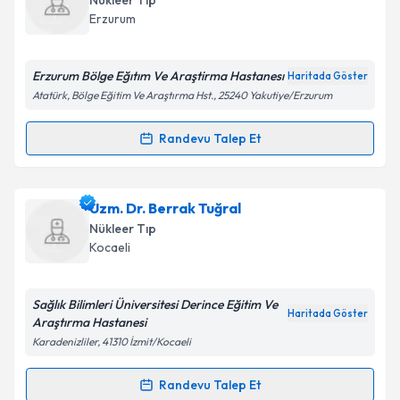
Nükleer Tıp
takvim hazırlandığında e-posta ile bilgilendireceğiz.
Erzurum
E-posta Adresiniz
Erzurum Bölge Eğıtım Ve Araştirma Hastanesı
Haritada Göster
Atatürk, Bölge Eğitim Ve Araştırma Hst., 25240 Yakutiye/Erzurum
Kişisel verilerimin işlenmesine ilişkin
Aydınlatma
Randevu Talep Et
Randevu Takvimi Talebi
Metni
'ni okudum ve kişisel verilerimin belirtilen
kapsamda işlenmesini kabul ediyorum.
Dr. Münir Demirci
için randevu takvimi talebi
Uzm. Dr. Berrak Tuğral
oluşturun. Size bu uzmandan randevu almanız için bir
Takvim Talebini Gönder
Nükleer Tıp
takvim hazırlandığında e-posta ile bilgilendireceğiz.
Kocaeli
E-posta Adresiniz
Sağlık Bilimleri Üniversitesi Derince Eğitim Ve
Haritada Göster
Araştırma Hastanesi
Karadenizliler, 41310 İzmit/Kocaeli
Kişisel verilerimin işlenmesine ilişkin
Aydınlatma
Metni
'ni okudum ve kişisel verilerimin belirtilen
Randevu Talep Et
Randevu Takvimi Talebi