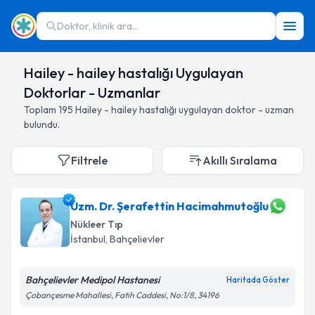
Doktor, klinik ara...
Hailey - hailey hastalığı Uygulayan
Doktorlar - Uzmanlar
Toplam
195
Hailey - hailey hastalığı
uygulayan doktor - uzman
bulundu.
Filtrele
Akıllı Sıralama
Uzm. Dr. Şerafettin Hacimahmutoğlu
Nükleer Tıp
İstanbul
,
Bahçelievler
Bahçelievler Medipol Hastanesi
Haritada Göster
Çobançesme Mahallesi, Fatih Caddesi, No:1/8, 34196