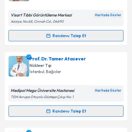
Visart Tıbbi Görüntüleme Merkezi
Haritada Göster
Aziziye, No:68, Cinnah Cd., 06690
Randevu Talep Et
Randevu Takvimi Talebi
Doç. Dr. Serdar Savaş Gül
için randevu takvimi
Prof. Dr. Tamer Atasever
talebi oluşturun. Size bu uzmandan randevu almanız
Nükleer Tıp
için bir takvim hazırlandığında e-posta ile
İstanbul
,
Bağcılar
bilgilendireceğiz.
E-posta Adresiniz
Medipol Mega Üniversite Hastanesi
Haritada Göster
TEM Avrupa Otoyolu Göztepe Çıkışı No: 1
Randevu Talep Et
Randevu Takvimi Talebi
Kişisel verilerimin işlenmesine ilişkin
Aydınlatma
Metni
'ni okudum ve kişisel verilerimin belirtilen
kapsamda işlenmesini kabul ediyorum.