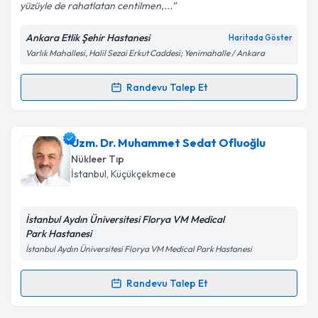
yüzüyle de rahatlatan centilmen,...
Ankara Etlik Şehir Hastanesi
Haritada Göster
Kişisel verilerimin işlenmesine ilişkin
Aydınlatma
Varlık Mahallesi, Halil Sezai Erkut Caddesi; Yenimahalle / Ankara
Metni
'ni okudum ve kişisel verilerimin belirtilen
kapsamda işlenmesini kabul ediyorum.
Randevu Talep Et
Randevu Takvimi Talebi
Takvim Talebini Gönder
Dr. Cumali Aktolun
için randevu takvimi talebi
Uzm. Dr. Muhammet Sedat Ofluoğlu
oluşturun. Size bu uzmandan randevu almanız için bir
Nükleer Tıp
takvim hazırlandığında e-posta ile bilgilendireceğiz.
İstanbul
,
Küçükçekmece
E-posta Adresiniz
İstanbul Aydın Üniversitesi Florya VM Medical
Park Hastanesi
İstanbul Aydın Üniversitesi Florya VM Medical Park Hastanesi
Kişisel verilerimin işlenmesine ilişkin
Aydınlatma
Metni
'ni okudum ve kişisel verilerimin belirtilen
Randevu Talep Et
Randevu Takvimi Talebi
kapsamda işlenmesini kabul ediyorum.