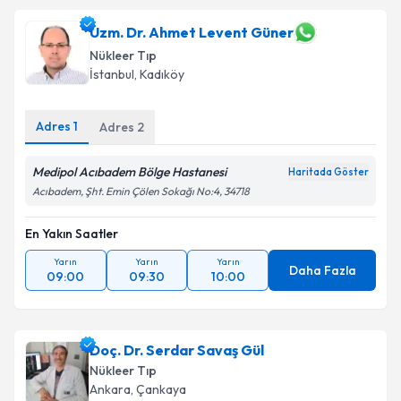
talebi oluşturun. Size bu uzmandan randevu almanız
için bir takvim hazırlandığında e-posta ile
Uzm. Dr. Ahmet Levent Güner
bilgilendireceğiz.
Nükleer Tıp
İstanbul
,
Kadıköy
E-posta Adresiniz
Adres
1
Adres
2
Medipol Acıbadem Bölge Hastanesi
Kişisel verilerimin işlenmesine ilişkin
Aydınlatma
Haritada Göster
Metni
'ni okudum ve kişisel verilerimin belirtilen
Acıbadem, Şht. Emin Çölen Sokağı No:4, 34718
kapsamda işlenmesini kabul ediyorum.
En Yakın Saatler
Takvim Talebini Gönder
Yarın
Yarın
Yarın
Daha Fazla
09:00
09:30
10:00
Doç. Dr. Serdar Savaş Gül
Nükleer Tıp
Ankara
,
Çankaya