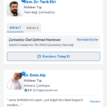
Prof. Dr. Tamer Atasever
için randevu takvimi talebi
Uzm. Dr. Tarık Elri
oluşturun. Size bu uzmandan randevu almanız için bir
Nükleer Tıp
takvim hazırlandığında e-posta ile bilgilendireceğiz.
Takvim Talebini Gönder
Tekirdağ
,
Çerkezköy
E-posta Adresiniz
Adres
1
Adres
2
Çerkezköy Özel Optimed Hastanesi
Haritada Göster
Kişisel verilerimin işlenmesine ilişkin
Aydınlatma
Atatürk Caddesi No: 118, 59500 Çerkezköy/Tekirdağ
Metni
'ni okudum ve kişisel verilerimin belirtilen
kapsamda işlenmesini kabul ediyorum.
Randevu Talep Et
Randevu Takvimi Talebi
Takvim Talebini Gönder
Uzm. Dr. Tarık Elri
için randevu takvimi talebi
Dr. Emin Alp
oluşturun. Size bu uzmandan randevu almanız için bir
Nükleer Tıp
takvim hazırlandığında e-posta ile bilgilendireceğiz.
Ankara
,
Çankaya
4.9
(
2
Değerlendirme)
E-posta Adresiniz
sene tetkiklerimi yaptı , çok bilgili tecrübeli başarılı
Devamı
medeni...