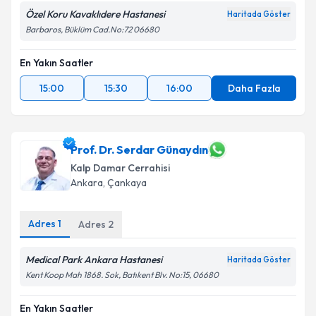
Özel Koru Kavaklıdere Hastanesi
Haritada Göster
Barbaros, Büklüm Cad.No:72 06680
En Yakın Saatler
15:00
15:30
16:00
Daha Fazla
Prof. Dr. Serdar Günaydın
Kalp Damar Cerrahisi
Ankara
,
Çankaya
Adres
1
Adres
2
Medical Park Ankara Hastanesi
Haritada Göster
Kent Koop Mah 1868. Sok, Batıkent Blv. No:15, 06680
En Yakın Saatler