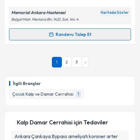
E-posta Adresiniz
Memorial Ankara Hastanesi
Haritada Göster
Balgat Mah. Mevlana Blv. 1422. Sok. No: 4
Kişisel verilerimin işlenmesine ilişkin
Aydınlatma
Randevu Talep Et
Randevu Takvimi Talebi
Metni
'ni okudum ve kişisel verilerimin belirtilen
kapsamda işlenmesini kabul ediyorum.
Doç. Dr. Halil İbrahim Uçar
için randevu takvimi
1
2
3
›
talebi oluşturun. Size bu uzmandan randevu almanız
Takvim Talebini Gönder
için bir takvim hazırlandığında e-posta ile
bilgilendireceğiz.
İlgili Branşlar
E-posta Adresiniz
Çocuk Kalp ve Damar Cerrahisi
1
Kişisel verilerimin işlenmesine ilişkin
Aydınlatma
Kalp Damar Cerrahisi
için Tedaviler
Metni
'ni okudum ve kişisel verilerimin belirtilen
kapsamda işlenmesini kabul ediyorum.
Ankara Çankaya Bypass ameliyatı koroner arter