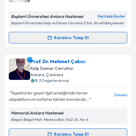
E-posta Adresiniz
Başkent Üniversitesi Ankara Hastanesi
Haritada Göster
Başkent Üniversitesi Kalp ve Damar Cerrahisi 5.Sok. No:48 Bahçelievler
Kişisel verilerimin işlenmesine ilişkin
Aydınlatma
Randevu Talep Et
Randevu Takvimi Talebi
Metni
'ni okudum ve kişisel verilerimin belirtilen
kapsamda işlenmesini kabul ediyorum.
Prof. Dr. Tankut Akay
için randevu takvimi talebi
Prof. Dr. Mehmet Çakıcı
oluşturun. Size bu uzmandan randevu almanız için bir
Takvim Talebini Gönder
Kalp Damar Cerrahisi
takvim hazırlandığında e-posta ile bilgilendireceğiz.
Ankara
,
Çankaya
5
(
1
Değerlendirme)
E-posta Adresiniz
Teşekkürler gayet ilgili aradığımda heran
Devamı
ulaşabiliyorum.kafama takılan konularda...
Memorial Ankara Hastanesi
Kişisel verilerimin işlenmesine ilişkin
Aydınlatma
Balgat, Balgat Mah. Mevlana Bulv, 1422. Sk. No: 4
Metni
'ni okudum ve kişisel verilerimin belirtilen
kapsamda işlenmesini kabul ediyorum.
Randevu Talep Et