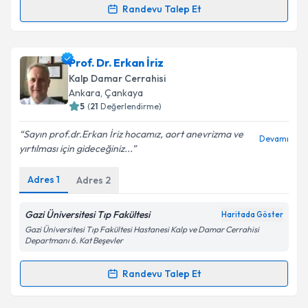
Randevu Talep Et
Randevu Takvimi Talebi
Takvim Talebini Gönder
Prof. Dr. Ertekin Utku Ünal
için randevu takvimi
Prof. Dr. Erkan İriz
talebi oluşturun. Size bu uzmandan randevu almanız
Kalp Damar Cerrahisi
için bir takvim hazırlandığında e-posta ile
Ankara
,
Çankaya
bilgilendireceğiz.
5
(
21
Değerlendirme)
E-posta Adresiniz
Sayın prof.dr.Erkan İriz hocamız, aort anevrizma ve
Devamı
yırtılması için gideceğiniz...
Adres
1
Adres
2
Kişisel verilerimin işlenmesine ilişkin
Aydınlatma
Metni
'ni okudum ve kişisel verilerimin belirtilen
Gazi Üniversitesi Tıp Fakültesi
Haritada Göster
kapsamda işlenmesini kabul ediyorum.
Gazi Üniversitesi Tıp Fakültesi Hastanesi Kalp ve Damar Cerrahisi
Departmanı 6. Kat Beşevler
Takvim Talebini Gönder
Randevu Talep Et
Randevu Takvimi Talebi