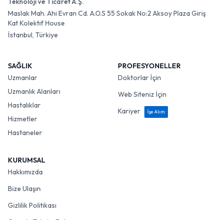
Teknoloji ve Ticaret A.Ş.
Maslak Mah. Ahi Evran Cd. A.O.S 55 Sokak No:2 Aksoy Plaza Giriş
Kat Kolektif House
İstanbul, Türkiye
SAĞLIK
PROFESYONELLER
Uzmanlar
Doktorlar İçin
Uzmanlık Alanları
Web Siteniz İçin
Hastalıklar
Kariyer
İşe Alım
Hizmetler
Hastaneler
KURUMSAL
Hakkımızda
Bize Ulaşın
Gizlilik Politikası