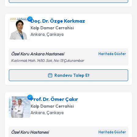
Randevu Takvimi Talebi
Takvim Talebini Gönder
Prof. Dr. Mahmut Mustafa Ulaş
için randevu takvimi
Doç. Dr. Özge Korkmaz
talebi oluşturun. Size bu uzmandan randevu almanız
Kalp Damar Cerrahisi
için bir takvim hazırlandığında e-posta ile
Ankara
,
Çankaya
bilgilendireceğiz.
E-posta Adresiniz
Özel Koru Ankara Hastanesi
Haritada Göster
Kızılırmak Mah. 1450. Sok. No: 13 Çukurambar
Randevu Talep Et
Randevu Takvimi Talebi
Kişisel verilerimin işlenmesine ilişkin
Aydınlatma
Metni
'ni okudum ve kişisel verilerimin belirtilen
kapsamda işlenmesini kabul ediyorum.
Doç. Dr. Özge Korkmaz
için randevu takvimi talebi
Prof. Dr. Ömer Çakır
oluşturun. Size bu uzmandan randevu almanız için bir
Kalp Damar Cerrahisi
takvim hazırlandığında e-posta ile bilgilendireceğiz.
Takvim Talebini Gönder
Ankara
,
Çankaya
E-posta Adresiniz
Özel Koru Hastanesi
Haritada Göster