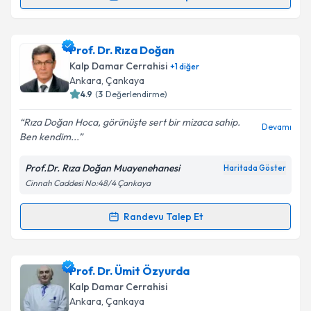
Randevu Takvimi Talebi
Takvim Talebini Gönder
Prof. Dr. Mehmet Çakıcı
için randevu takvimi talebi
Prof. Dr. Rıza Doğan
oluşturun. Size bu uzmandan randevu almanız için bir
Kalp Damar Cerrahisi
+
1
diğer
takvim hazırlandığında e-posta ile bilgilendireceğiz.
Ankara
,
Çankaya
4.9
(
3
Değerlendirme)
E-posta Adresiniz
Rıza Doğan Hoca, görünüşte sert bir mizaca sahip.
Devamı
Ben kendim...
Prof.Dr. Rıza Doğan Muayenehanesi
Haritada Göster
Kişisel verilerimin işlenmesine ilişkin
Aydınlatma
Cinnah Caddesi No:48/4 Çankaya
Metni
'ni okudum ve kişisel verilerimin belirtilen
kapsamda işlenmesini kabul ediyorum.
Randevu Talep Et
Randevu Takvimi Talebi
Takvim Talebini Gönder
Prof. Dr. Rıza Doğan
için randevu takvimi talebi
Prof. Dr. Ümit Özyurda
oluşturun. Size bu uzmandan randevu almanız için bir
Kalp Damar Cerrahisi
takvim hazırlandığında e-posta ile bilgilendireceğiz.
Ankara
,
Çankaya