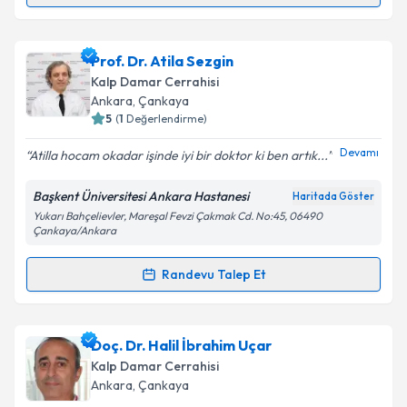
Takvim Talebini Gönder
Doç. Dr. İlknur Günaydın
için randevu takvimi talebi
Prof. Dr. Atila Sezgin
oluşturun. Size bu uzmandan randevu almanız için bir
Kalp Damar Cerrahisi
takvim hazırlandığında e-posta ile bilgilendireceğiz.
Ankara
,
Çankaya
5
(
1
Değerlendirme)
E-posta Adresiniz
Devamı
Atilla hocam okadar işinde iyi bir doktor ki ben artık...
Başkent Üniversitesi Ankara Hastanesi
Haritada Göster
Yukarı Bahçelievler, Mareşal Fevzi Çakmak Cd. No:45, 06490
Kişisel verilerimin işlenmesine ilişkin
Aydınlatma
Çankaya/Ankara
Metni
'ni okudum ve kişisel verilerimin belirtilen
kapsamda işlenmesini kabul ediyorum.
Randevu Talep Et
Randevu Takvimi Talebi
Takvim Talebini Gönder
Prof. Dr. Atila Sezgin
için randevu takvimi talebi
Doç. Dr. Halil İbrahim Uçar
oluşturun. Size bu uzmandan randevu almanız için bir
Kalp Damar Cerrahisi
takvim hazırlandığında e-posta ile bilgilendireceğiz.
Ankara
,
Çankaya