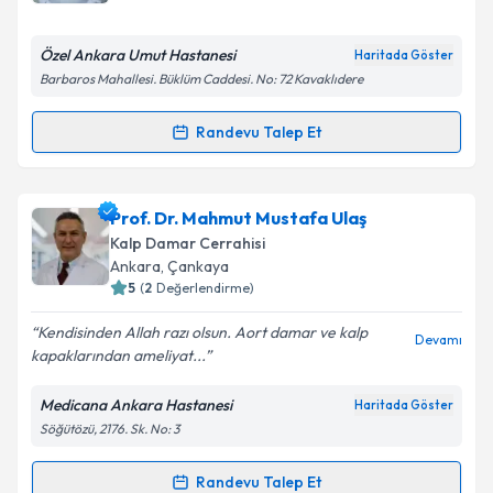
E-posta Adresiniz
Özel Ankara Umut Hastanesi
Haritada Göster
Barbaros Mahallesi. Büklüm Caddesi. No: 72 Kavaklıdere
Kişisel verilerimin işlenmesine ilişkin
Aydınlatma
Randevu Talep Et
Randevu Takvimi Talebi
Metni
'ni okudum ve kişisel verilerimin belirtilen
kapsamda işlenmesini kabul ediyorum.
Prof. Dr. Ümit Özyurda
için randevu takvimi talebi
Prof. Dr. Mahmut Mustafa Ulaş
oluşturun. Size bu uzmandan randevu almanız için bir
Takvim Talebini Gönder
Kalp Damar Cerrahisi
takvim hazırlandığında e-posta ile bilgilendireceğiz.
Ankara
,
Çankaya
5
(
2
Değerlendirme)
E-posta Adresiniz
Kendisinden Allah razı olsun. Aort damar ve kalp
Devamı
kapaklarından ameliyat...
Medicana Ankara Hastanesi
Haritada Göster
Kişisel verilerimin işlenmesine ilişkin
Aydınlatma
Söğütözü, 2176. Sk. No: 3
Metni
'ni okudum ve kişisel verilerimin belirtilen
kapsamda işlenmesini kabul ediyorum.
Randevu Talep Et