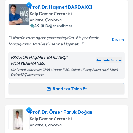
Op. Dr. Fatih Tanzer Serter
için randevu takvimi
Prof. Dr. Haşmet BARDAKÇI
talebi oluşturun. Size bu uzmandan randevu almanız
Takvim Talebini Gönder
Kalp Damar Cerrahisi
için bir takvim hazırlandığında e-posta ile
Ankara
,
Çankaya
bilgilendireceğiz.
4.9
(
8
Değerlendirme)
E-posta Adresiniz
Yıllardır varis ağrısı çekmekteydim. Bir profesör
Devamı
tanıdığımızın tavsiyesi üzerine Haşmet...
PROF.DR HAŞMET BARDAKÇI
Haritada Göster
MUAYENEHANESİ
Kişisel verilerimin işlenmesine ilişkin
Aydınlatma
Kızılırmak Mahallesi 1245. Cadde 1250. Sokak Ulusoy Plaza No:9 Kat:4
Metni
'ni okudum ve kişisel verilerimin belirtilen
Daire:13 Çukurambar
kapsamda işlenmesini kabul ediyorum.
Randevu Talep Et
Randevu Takvimi Talebi
Takvim Talebini Gönder
Prof. Dr. Haşmet BARDAKÇI
için randevu takvimi
Prof. Dr. Ömer Faruk Doğan
talebi oluşturun. Size bu uzmandan randevu almanız
Kalp Damar Cerrahisi
için bir takvim hazırlandığında e-posta ile
Ankara
,
Çankaya
bilgilendireceğiz.