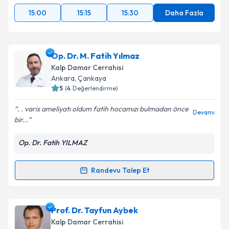
15:00
15:15
15:30
Daha Fazla
Op. Dr. M. Fatih Yılmaz
Kalp Damar Cerrahisi
Ankara
,
Çankaya
5
(
4
Değerlendirme)
. . varis ameliyatı oldum fatih hocamızı bulmadan önce
Devamı
bir...
Op. Dr. Fatih YILMAZ
Randevu Talep Et
Randevu Takvimi Talebi
Op. Dr. M. Fatih Yılmaz
için randevu takvimi talebi
Prof. Dr. Tayfun Aybek
oluşturun. Size bu uzmandan randevu almanız için bir
Kalp Damar Cerrahisi