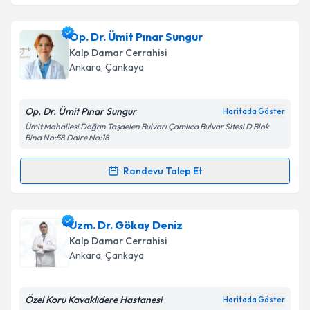
Prof. Dr. Ali Cem Yorgancıoğlu
için randevu takvimi
Op. Dr. Ümit Pınar Sungur
talebi oluşturun. Size bu uzmandan randevu almanız
Kalp Damar Cerrahisi
için bir takvim hazırlandığında e-posta ile
Ankara
,
Çankaya
bilgilendireceğiz.
E-posta Adresiniz
Op. Dr. Ümit Pınar Sungur
Haritada Göster
Ümit Mahallesi Doğan Taşdelen Bulvarı Çamlıca Bulvar Sitesi D Blok
Bina No:58 Daire No:18
Randevu Talep Et
Kişisel verilerimin işlenmesine ilişkin
Aydınlatma
Randevu Takvimi Talebi
Metni
'ni okudum ve kişisel verilerimin belirtilen
kapsamda işlenmesini kabul ediyorum.
Op. Dr. Ümit Pınar Sungur
için randevu takvimi
Uzm. Dr. Gökay Deniz
talebi oluşturun. Size bu uzmandan randevu almanız
Kalp Damar Cerrahisi
Takvim Talebini Gönder
için bir takvim hazırlandığında e-posta ile
Ankara
,
Çankaya
bilgilendireceğiz.
E-posta Adresiniz
Özel Koru Kavaklıdere Hastanesi
Haritada Göster