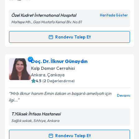
E-posta Adresiniz
Özel Kudret İnternatıonal Hospıtal
Haritada Göster
Maltepe Mh., Gazi Mustafa Kemal Blv. No:81
Kişisel verilerimin işlenmesine ilişkin
Aydınlatma
Randevu Talep Et
Randevu Takvimi Talebi
Metni
'ni okudum ve kişisel verilerimin belirtilen
kapsamda işlenmesini kabul ediyorum.
Prof. Dr. Ali Yener
için randevu takvimi talebi
Doç. Dr. İlknur Günaydın
oluşturun. Size bu uzmandan randevu almanız için bir
Takvim Talebini Gönder
Kalp Damar Cerrahisi
takvim hazırlandığında e-posta ile bilgilendireceğiz.
Ankara
,
Çankaya
4.5
(
2
Değerlendirme)
E-posta Adresiniz
Mrb ilknur hanım Emin özkan ın başarılı ameliyatı için
Devamı
ilgi...
T.Yüksek İhtisas Hastanesi
Kişisel verilerimin işlenmesine ilişkin
Aydınlatma
Sağlık sokak, Sıhhiye, Ankara
Metni
'ni okudum ve kişisel verilerimin belirtilen
kapsamda işlenmesini kabul ediyorum.
Randevu Talep Et
Randevu Takvimi Talebi