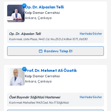
Prof. Dr. Erkan İriz
için randevu takvimi talebi
Op. Dr. Alpaslan Telli
oluşturun. Size bu uzmandan randevu almanız için bir
Kalp Damar Cerrahisi
takvim hazırlandığında e-posta ile bilgilendireceğiz.
Ankara
,
Çankaya
E-posta Adresiniz
Op. Dr. Alpaslan Telli
Haritada Göster
Kızılırmak, Usta Plaza, 1443. Cd. No:25 D:2 A Blok 1071, 06530
Kişisel verilerimin işlenmesine ilişkin
Aydınlatma
Randevu Talep Et
Randevu Takvimi Talebi
Metni
'ni okudum ve kişisel verilerimin belirtilen
kapsamda işlenmesini kabul ediyorum.
Op. Dr. Alpaslan Telli
için randevu takvimi talebi
Prof. Dr. Mehmet Ali Özatik
oluşturun. Size bu uzmandan randevu almanız için bir
Takvim Talebini Gönder
Kalp Damar Cerrahisi
takvim hazırlandığında e-posta ile bilgilendireceğiz.
Ankara
,
Çankaya
E-posta Adresiniz
Özel Bayındır Söğütözü Hastanesi
Haritada Göster
Kızılırmak Mahallesi 1443 Cad. No:17 Söğütözü