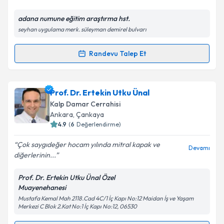
E-posta Adresiniz
adana numune eğitim araştırma hst.
seyhan uygulama merk. süleyman demirel bulvarı
Randevu Talep Et
Randevu Takvimi Talebi
Kişisel verilerimin işlenmesine ilişkin
Aydınlatma
Metni
'ni okudum ve kişisel verilerimin belirtilen
kapsamda işlenmesini kabul ediyorum.
Prof. Dr. Ömer Faruk Doğan
için randevu takvimi
Prof. Dr. Ertekin Utku Ünal
talebi oluşturun. Size bu uzmandan randevu almanız
Kalp Damar Cerrahisi
için bir takvim hazırlandığında e-posta ile
Takvim Talebini Gönder
Ankara
,
Çankaya
bilgilendireceğiz.
4.9
(
6
Değerlendirme)
E-posta Adresiniz
Çok saygıdeğer hocam yılında mitral kapak ve
Devamı
diğerlerinin...
Prof. Dr. Ertekin Utku Ünal Özel
Muayenehanesi
Kişisel verilerimin işlenmesine ilişkin
Aydınlatma
Mustafa Kemal Mah 2118.Cad 4C/1 İç Kapı No:12 Maidan İş ve Yaşam
Metni
'ni okudum ve kişisel verilerimin belirtilen
Merkezi C Blok 2.Kat No:1 İç Kapı No:12, 06530
kapsamda işlenmesini kabul ediyorum.