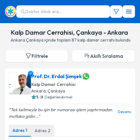
Doktor, klinik ara...
Kalp Damar Cerrahisi, Çankaya - Ankara
Ankara
Çankaya
içinde toplam
87
kalp damar cerrahı
bulundu
Filtrele
Akıllı Sıralama
Prof. Dr. Erdal Şimşek
Kalp Damar Cerrahisi
Ankara
,
Çankaya
5
(
8
Değerlendirme)
Tek kelimeyle bu işin bir numarası işlem yaptırmadan
Devamı
mutlaka gidin...
Adres
1
Adres
2