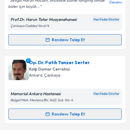
Sevgili Harun Hocam, öncelikle sizinle tanışmış olmak
Devamı
bizler için büyük...
Prof.Dr. Harun Tatar Muayenehanesi
Haritada Göster
Kişisel verilerimin işlenmesine ilişkin
Aydınlatma
Çankaya Caddesi No:6/4
Metni
'ni okudum ve kişisel verilerimin belirtilen
kapsamda işlenmesini kabul ediyorum.
Randevu Talep Et
Randevu Takvimi Talebi
Takvim Talebini Gönder
Prof. Dr. Harun Tatar
için randevu takvimi talebi
Op. Dr. Fatih Tanzer Serter
oluşturun. Size bu uzmandan randevu almanız için bir
Kalp Damar Cerrahisi
takvim hazırlandığında e-posta ile bilgilendireceğiz.
Ankara
,
Çankaya
E-posta Adresiniz
Memorial Ankara Hastanesi
Haritada Göster
Balgat Mah. Mevlana Blv. 1422. Sok. No: 4
Kişisel verilerimin işlenmesine ilişkin
Aydınlatma
Randevu Talep Et
Randevu Takvimi Talebi
Metni
'ni okudum ve kişisel verilerimin belirtilen
kapsamda işlenmesini kabul ediyorum.