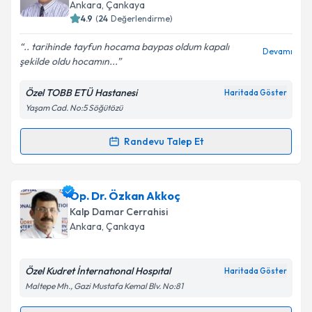
takvim hazırlandığında e-posta ile bilgilendireceğiz.
Ankara
,
Çankaya
4.9
(
24
Değerlendirme)
E-posta Adresiniz
.. tarihinde tayfun hocama baypas oldum kapalı
Devamı
şekilde oldu hocamın...
Özel TOBB ETÜ Hastanesi
Haritada Göster
Kişisel verilerimin işlenmesine ilişkin
Aydınlatma
Yaşam Cad. No:5 Söğütözü
Metni
'ni okudum ve kişisel verilerimin belirtilen
kapsamda işlenmesini kabul ediyorum.
Randevu Talep Et
Randevu Takvimi Talebi
Takvim Talebini Gönder
Prof. Dr. Tayfun Aybek
için randevu takvimi talebi
Op. Dr. Özkan Akkoç
oluşturun. Size bu uzmandan randevu almanız için bir
Kalp Damar Cerrahisi
takvim hazırlandığında e-posta ile bilgilendireceğiz.
Ankara
,
Çankaya
E-posta Adresiniz
Özel Kudret İnternatıonal Hospıtal
Haritada Göster
Maltepe Mh., Gazi Mustafa Kemal Blv. No:81