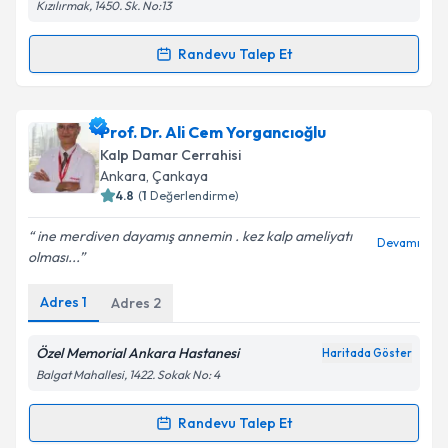
Kızılırmak, 1450. Sk. No:13
Kişisel verilerimin işlenmesine ilişkin
Aydınlatma
Randevu Talep Et
Randevu Takvimi Talebi
Metni
'ni okudum ve kişisel verilerimin belirtilen
kapsamda işlenmesini kabul ediyorum.
Prof. Dr. Ömer Çakır
için randevu takvimi talebi
Prof. Dr. Ali Cem Yorgancıoğlu
oluşturun. Size bu uzmandan randevu almanız için bir
Takvim Talebini Gönder
Kalp Damar Cerrahisi
takvim hazırlandığında e-posta ile bilgilendireceğiz.
Ankara
,
Çankaya
4.8
(
1
Değerlendirme)
E-posta Adresiniz
ine merdiven dayamış annemin . kez kalp ameliyatı
Devamı
olması...
Adres
1
Adres
2
Kişisel verilerimin işlenmesine ilişkin
Aydınlatma
Metni
'ni okudum ve kişisel verilerimin belirtilen
kapsamda işlenmesini kabul ediyorum.
Özel Memorial Ankara Hastanesi
Haritada Göster
Balgat Mahallesi, 1422. Sokak No: 4
Takvim Talebini Gönder
Randevu Talep Et
Randevu Takvimi Talebi