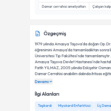
Damar cerrahisi ameliyatları
Çalışan kal
Özgeçmiş
1979 yılında Amasya Taşova'da doğan Op.Dr
öğrenimini Amasya'da tamamladıktan sonra lis
Üniversitesi Tıp Fakültesi'nde tamamlamıştır. 
Amasya Taşova Devlet Hastanesi'nde hasta
Fatih YILMAZ, 2005 yılında Eskişehir Osmanga
Damar Cerrahisi anabilim dalında ihtisas eğit
Devamı
İlgi Alanları
Taşikardi
Miyokard Enfarktüsü
Üç Damar