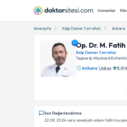
Uzmanlar
Klin
Anasayfa
Kalp Damar Cerrahisi
Ankara
Op. Dr. M. Fatih
Kalp Damar Cerrahisi
Taşikardi, Miyokard Enfarktü
Ankara
5.0
1 Adres
(
Op. Dr. M. Fatih Yılmaz Profil Fotoğrafı
Son Değerlendirme
22.08 .2024 varis ameliyatı oldum fatih hocamı