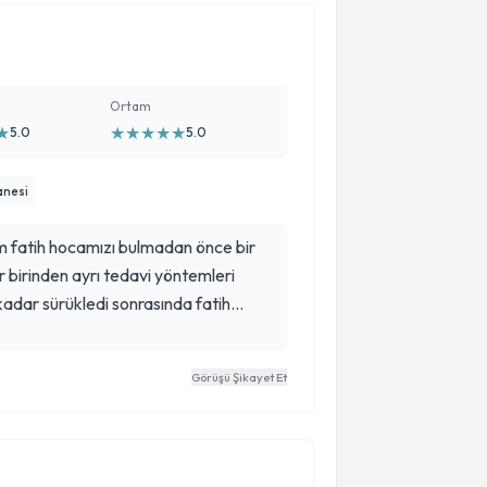
Ortam
★
★
★
★
★
★
5.0
5.0
anesi
m fatih hocamızı bulmadan önce bir
r birinden ayrı tedavi yöntemleri
kadar sürükledi sonrasında fatih
i okadar pozitifdi ve ilgiliydiki içimde
n sonra
Görüşü Şikayet Et
 tuttu allah ondan binlerce kez razı
şmem için ve iyiki sizi bulmuşum rabbim