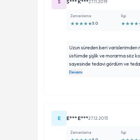
S
S*** K***
27.11.2019
Zamanlama
İlgi
★
★
★
★
★
★
★
★
★
5.0
Uzun süreden beri varislerimden
üstümde şişlik ve morarma söz 
sayesinde tedavi gördüm ve ted
Güleryüzü insani yaklaşımından do
Devamı
ediyorum. Başarılarının devamını 
E
E*** E***
27.12.2015
Zamanlama
İlgi
5.0