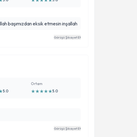
★
★
★
★
★
★
 allah başımızdan eksik etmesin inşallah
Görüşü Şikayet Et
Ortam
★
★
★
★
★
★
5.0
5.0
Görüşü Şikayet Et