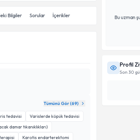
eki Bilgiler
Sorular
İçerikler
Bu uzman şu
Profil Z
Son 30 gü
Tümünü Gör (
69
)
ris tedavisi
Varislerde köpük tedavisi
acak damar tıkanıklıkları)
terapisi
Karotis endarterektomi