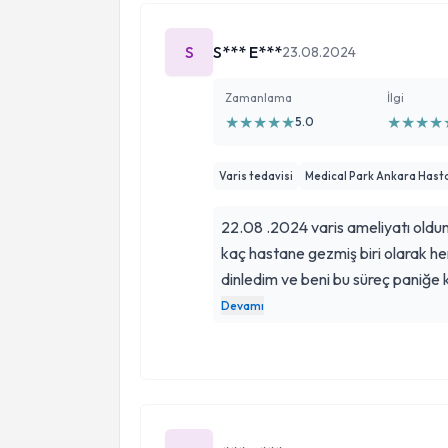
S
S*** E***
23.08.2024
Zamanlama
İlgi
★
★
★
★
★
★
★
★
★
5.0
Varis tedavisi
Medical Park Ankara Hast
22.08 .2024 varis ameliyatı oldu
kaç hastane gezmiş biri olarak he
dinledim ve beni bu süreç paniğe 
hocamızı buldum ilk karşılaması biz
Devamı
zerre kadar korku tedirginlik kalmadı anlattıklarını dinledikte
ameliyat günüde yine panik atağım
olsun elinden geleni yaptı sakinle
sizi başımızdan eksik etmesin