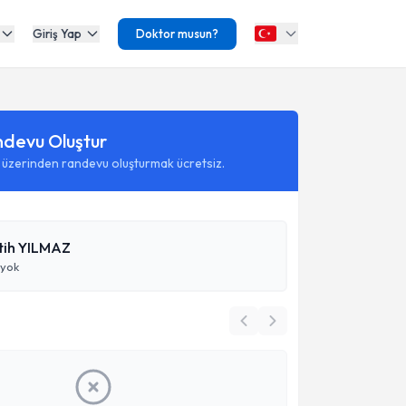
Giriş Yap
Doktor musun?
ndevu Oluştur
 üzerinden randevu oluşturmak ücretsiz.
atih YILMAZ
 yok