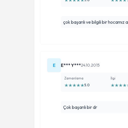
★
★
★
★
★
★
★
★
★
çok başarılı ve bilgili bir hocamız
E
E*** Y***
24.10.2015
Zamanlama
İlgi
★
★
★
★
★
★
★
★
★
5.0
Çok başarılı bir dr