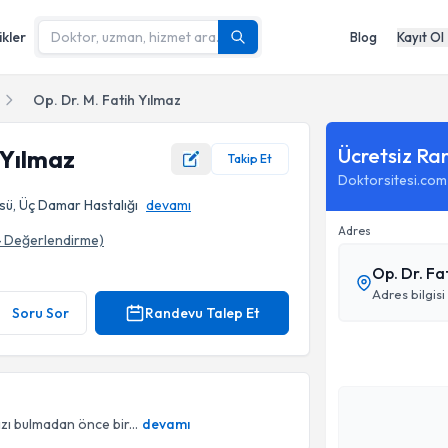
ikler
Blog
Kayıt Ol
Op. Dr. M. Fatih Yılmaz
Ücretsiz Ra
 Yılmaz
Takip Et
Doktorsitesi.com
sü, Üç Damar Hastalığı
devamı
Adres
4
Değerlendirme)
Op. Dr. F
Adres bilgisi
Soru Sor
Randevu Talep Et
zı bulmadan önce bir...
devamı