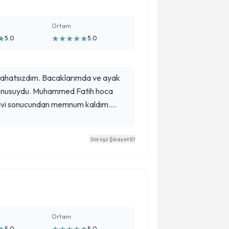
Ortam
★
★
★
★
★
★
5.0
5.0
 rahatsızdım. Bacaklarımda ve ayak
konusuydu. Muhammed Fatih hoca
avi sonucundan memnum kaldım.
layı her şey için hocamıza teşekkür
dilerim.
Görüşü Şikayet Et
Ortam
5.0
5.0