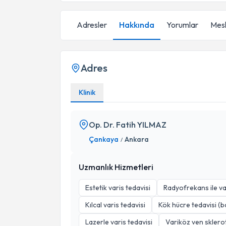
Adresler
Hakkında
Yorumlar
Mesl
Adres
Klinik
Op. Dr. Fatih YILMAZ
Çankaya
Ankara
/
Uzmanlık Hizmetleri
Estetik varis tedavisi
Radyofrekans ile va
Kılcal varis tedavisi
Kök hücre tedavisi (b
Lazerle varis tedavisi
Variköz ven sklero