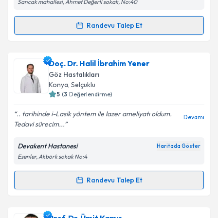
Sancak mahallesi, Ahmet Değerli sokak, No:40
Kişisel verilerimin işlenmesine ilişkin
Aydınlatma
Metni
'ni okudum ve kişisel verilerimin belirtilen
kapsamda işlenmesini kabul ediyorum.
Randevu Talep Et
Randevu Takvimi Talebi
Takvim Talebini Gönder
Op. Dr. Fikret Uçar
için randevu takvimi talebi
Doç. Dr. Halil İbrahim Yener
oluşturun. Size bu uzmandan randevu almanız için bir
Göz Hastalıkları
takvim hazırlandığında e-posta ile bilgilendireceğiz.
Konya
,
Selçuklu
5
(
3
Değerlendirme)
E-posta Adresiniz
.. tarihinde i-Lasik yöntem ile lazer ameliyatı oldum.
Devamı
Tedavi sürecim...
Devakent Hastanesi
Haritada Göster
Kişisel verilerimin işlenmesine ilişkin
Aydınlatma
Esenler, Akbörk sokak No:4
Metni
'ni okudum ve kişisel verilerimin belirtilen
kapsamda işlenmesini kabul ediyorum.
Randevu Talep Et
Randevu Takvimi Talebi
Takvim Talebini Gönder
Doç. Dr. Halil İbrahim Yener
için randevu takvimi