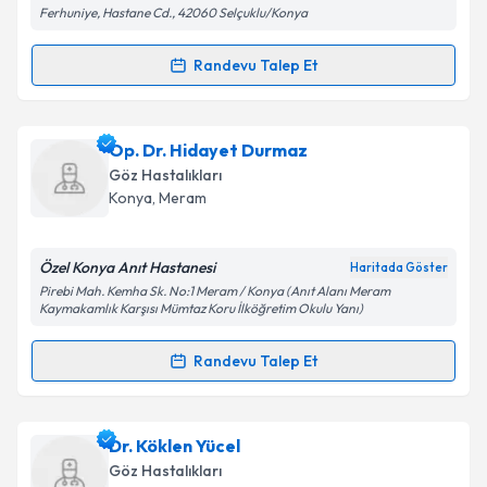
Ferhuniye, Hastane Cd., 42060 Selçuklu/Konya
Randevu Talep Et
Randevu Takvimi Talebi
Kişisel verilerimin işlenmesine ilişkin
Aydınlatma
Metni
'ni okudum ve kişisel verilerimin belirtilen
kapsamda işlenmesini kabul ediyorum.
Uzm. Dr. Hasan Küçükçelik
için randevu takvimi
Op. Dr. Hidayet Durmaz
talebi oluşturun. Size bu uzmandan randevu almanız
Göz Hastalıkları
için bir takvim hazırlandığında e-posta ile
Takvim Talebini Gönder
Konya
,
Meram
bilgilendireceğiz.
E-posta Adresiniz
Özel Konya Anıt Hastanesi
Haritada Göster
Pirebi Mah. Kemha Sk. No:1 Meram / Konya (Anıt Alanı Meram
Kaymakamlık Karşısı Mümtaz Koru İlköğretim Okulu Yanı)
Randevu Talep Et
Kişisel verilerimin işlenmesine ilişkin
Aydınlatma
Randevu Takvimi Talebi
Metni
'ni okudum ve kişisel verilerimin belirtilen
kapsamda işlenmesini kabul ediyorum.
Op. Dr. Hidayet Durmaz
için randevu takvimi talebi
Dr. Köklen Yücel
oluşturun. Size bu uzmandan randevu almanız için bir
Göz Hastalıkları
Takvim Talebini Gönder