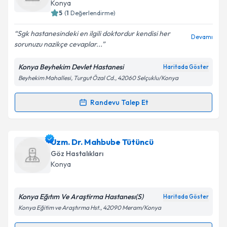
takvim hazırlandığında e-posta ile bilgilendireceğiz.
Konya
5
(
1
Değerlendirme)
E-posta Adresiniz
Sgk hastanesindeki en ilgili doktordur kendisi her
Devamı
sorunuzu nazikçe cevaplar...
Konya Beyhekim Devlet Hastanesi
Haritada Göster
Kişisel verilerimin işlenmesine ilişkin
Aydınlatma
Beyhekim Mahallesi, Turgut Özal Cd., 42060 Selçuklu/Konya
Metni
'ni okudum ve kişisel verilerimin belirtilen
kapsamda işlenmesini kabul ediyorum.
Randevu Talep Et
Randevu Takvimi Talebi
Takvim Talebini Gönder
Dr. Köklen Yücel
için randevu takvimi talebi
Uzm. Dr. Mahbube Tütüncü
oluşturun. Size bu uzmandan randevu almanız için bir
Göz Hastalıkları
takvim hazırlandığında e-posta ile bilgilendireceğiz.
Konya
E-posta Adresiniz
Konya Eğıtım Ve Araştirma Hastanesı(S)
Haritada Göster
Konya Eğitim ve Araştırma Hst., 42090 Meram/Konya