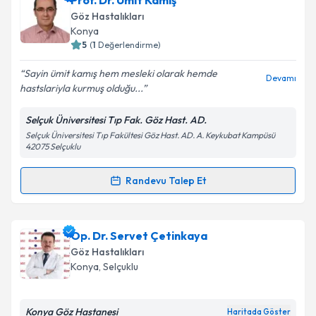
Prof. Dr. Ümit Kamış
talebi oluşturun. Size bu uzmandan randevu almanız
Göz Hastalıkları
için bir takvim hazırlandığında e-posta ile
Konya
bilgilendireceğiz.
5
(
1
Değerlendirme)
E-posta Adresiniz
Sayin ümit kamış hem mesleki olarak hemde
Devamı
hastslariyla kurmuş olduğu...
Selçuk Üniversitesi Tıp Fak. Göz Hast. AD.
Selçuk Üniversitesi Tıp Fakültesi Göz Hast. AD. A. Keykubat Kampüsü
Kişisel verilerimin işlenmesine ilişkin
Aydınlatma
42075 Selçuklu
Metni
'ni okudum ve kişisel verilerimin belirtilen
kapsamda işlenmesini kabul ediyorum.
Randevu Talep Et
Randevu Takvimi Talebi
Takvim Talebini Gönder
Prof. Dr. Ümit Kamış
için randevu takvimi talebi
Op. Dr. Servet Çetinkaya
oluşturun. Size bu uzmandan randevu almanız için bir
Göz Hastalıkları
takvim hazırlandığında e-posta ile bilgilendireceğiz.
Konya
,
Selçuklu
E-posta Adresiniz
Konya Göz Hastanesi
Haritada Göster