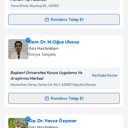
Metni
'ni okudum ve kişisel verilerimin belirtilen
Yunus Emre, Akyokuş Sk., 42080
kapsamda işlenmesini kabul ediyorum.
Randevu Talep Et
Randevu Takvimi Talebi
Takvim Talebini Gönder
Op. Dr. Ekrem Kadıoğlu
için randevu takvimi talebi
Uzm. Dr. M.Oğuz Ulusoy
oluşturun. Size bu uzmandan randevu almanız için bir
Göz Hastalıkları
takvim hazırlandığında e-posta ile bilgilendireceğiz.
Konya
,
Selçuklu
E-posta Adresiniz
Başkent Üniversitesi Konya Uygulama Ve
Haritada Göster
Araştırma Merkezi
Hocacihan Saray, Saray Cd. No:1, 42080 Selçuklu/Konya
Kişisel verilerimin işlenmesine ilişkin
Aydınlatma
Metni
'ni okudum ve kişisel verilerimin belirtilen
Randevu Talep Et
Randevu Takvimi Talebi
kapsamda işlenmesini kabul ediyorum.
Uzm. Dr. M.Oğuz Ulusoy
için randevu takvimi talebi
Op. Dr. Yavuz Özpınar
Takvim Talebini Gönder
oluşturun. Size bu uzmandan randevu almanız için bir
Göz Hastalıkları