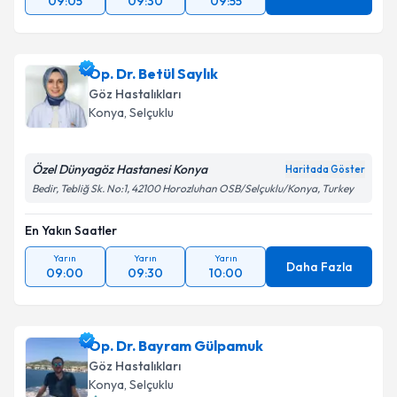
09:05
09:30
09:55
Op. Dr. Betül Saylık
Göz Hastalıkları
Konya
,
Selçuklu
Özel Dünyagöz Hastanesi Konya
Haritada Göster
Bedir, Tebliğ Sk. No:1, 42100 Horozluhan OSB/Selçuklu/Konya, Turkey
En Yakın Saatler
Yarın
Yarın
Yarın
Daha Fazla
09:00
09:30
10:00
Op. Dr. Bayram Gülpamuk
Göz Hastalıkları
Konya
,
Selçuklu