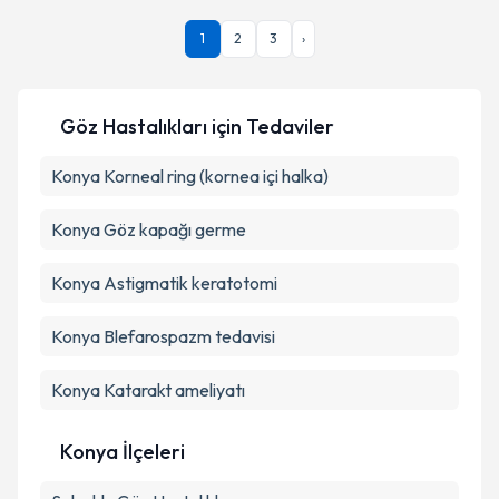
Uzm. Dr. Afsheen Fakhrı Jalal
için randevu takvimi
1
2
3
›
talebi oluşturun. Size bu uzmandan randevu almanız
Takvim Talebini Gönder
için bir takvim hazırlandığında e-posta ile
bilgilendireceğiz.
Göz Hastalıkları
için Tedaviler
E-posta Adresiniz
Konya Korneal ring (kornea içi halka)
Konya Göz kapağı germe
Kişisel verilerimin işlenmesine ilişkin
Aydınlatma
Metni
'ni okudum ve kişisel verilerimin belirtilen
Konya Astigmatik keratotomi
kapsamda işlenmesini kabul ediyorum.
Konya Blefarospazm tedavisi
Takvim Talebini Gönder
Konya Katarakt ameliyatı
Konya İlçeleri