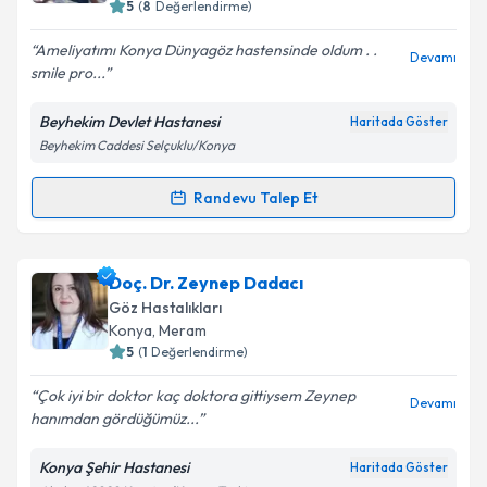
5
(
8
Değerlendirme)
Ameliyatımı Konya Dünyagöz hastensinde oldum . .
Devamı
smile pro...
Beyhekim Devlet Hastanesi
Haritada Göster
Beyhekim Caddesi Selçuklu/Konya
Randevu Talep Et
Randevu Takvimi Talebi
Op. Dr. Bayram Gülpamuk
için randevu takvimi
Doç. Dr. Zeynep Dadacı
talebi oluşturun. Size bu uzmandan randevu almanız
Göz Hastalıkları
için bir takvim hazırlandığında e-posta ile
Konya
,
Meram
bilgilendireceğiz.
5
(
1
Değerlendirme)
E-posta Adresiniz
Çok iyi bir doktor kaç doktora gittiysem Zeynep
Devamı
hanımdan gördüğümüz...
Konya Şehir Hastanesi
Haritada Göster