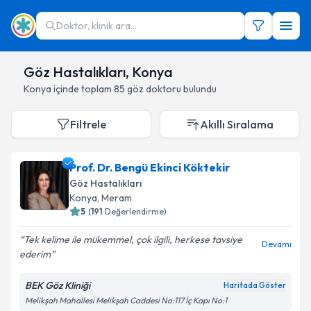
Doktor, klinik ara...
Göz Hastalıkları, Konya
Konya
içinde toplam
85
göz doktoru
bulundu
Filtrele
Akıllı Sıralama
Prof. Dr. Bengü Ekinci Köktekir
Göz Hastalıkları
Konya
,
Meram
5
(
191
Değerlendirme)
Tek kelime ile mükemmel, çok ilgili, herkese tavsiye
Devamı
ederim
BEK Göz Kliniği
Haritada Göster
Melikşah Mahallesi Melikşah Caddesi No:117 İç Kapı No:1