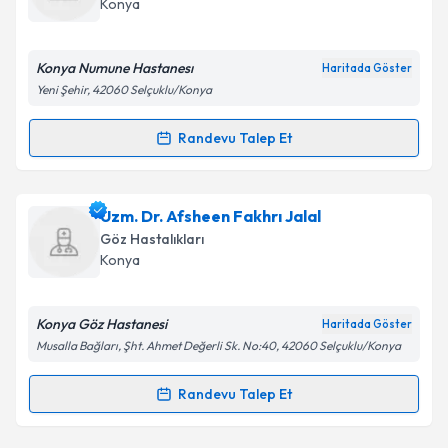
Konya
E-posta Adresiniz
Konya Numune Hastanesı
Haritada Göster
Yeni Şehir, 42060 Selçuklu/Konya
Kişisel verilerimin işlenmesine ilişkin
Aydınlatma
Randevu Talep Et
Randevu Takvimi Talebi
Metni
'ni okudum ve kişisel verilerimin belirtilen
kapsamda işlenmesini kabul ediyorum.
Dr. Ömer Şan Genç
için randevu takvimi talebi
Uzm. Dr. Afsheen Fakhrı Jalal
oluşturun. Size bu uzmandan randevu almanız için bir
Takvim Talebini Gönder
Göz Hastalıkları
takvim hazırlandığında e-posta ile bilgilendireceğiz.
Konya
E-posta Adresiniz
Konya Göz Hastanesi
Haritada Göster
Musalla Bağları, Şht. Ahmet Değerli Sk. No:40, 42060 Selçuklu/Konya
Kişisel verilerimin işlenmesine ilişkin
Aydınlatma
Randevu Talep Et
Randevu Takvimi Talebi
Metni
'ni okudum ve kişisel verilerimin belirtilen
kapsamda işlenmesini kabul ediyorum.