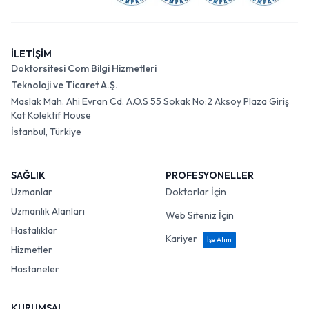
İLETİŞİM
Doktorsitesi Com Bilgi Hizmetleri
Teknoloji ve Ticaret A.Ş.
Maslak Mah. Ahi Evran Cd. A.O.S 55 Sokak No:2 Aksoy Plaza Giriş
Kat Kolektif House
İstanbul, Türkiye
SAĞLIK
PROFESYONELLER
Uzmanlar
Doktorlar İçin
Uzmanlık Alanları
Web Siteniz İçin
Hastalıklar
Kariyer
İşe Alım
Hizmetler
Hastaneler
KURUMSAL