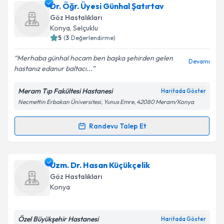
Ass. Dr. Sücattin İlker Kocamış
için randevu takvimi
Dr. Öğr. Üyesi Günhal Şatırtav
talebi oluşturun. Size bu uzmandan randevu almanız
Göz Hastalıkları
için bir takvim hazırlandığında e-posta ile
Konya
,
Selçuklu
bilgilendireceğiz.
5
(
3
Değerlendirme)
E-posta Adresiniz
Merhaba günhal hocam ben başka şehirden gelen
Devamı
hastanız edanur baltacı...
Meram Tıp Fakültesi Hastanesi
Haritada Göster
Necmettin Erbakan Üniversitesi, Yunus Emre, 42080 Meram/Konya
Kişisel verilerimin işlenmesine ilişkin
Aydınlatma
Metni
'ni okudum ve kişisel verilerimin belirtilen
kapsamda işlenmesini kabul ediyorum.
Randevu Talep Et
Randevu Takvimi Talebi
Takvim Talebini Gönder
Dr. Öğr. Üyesi Günhal Şatırtav
için randevu takvimi
Uzm. Dr. Hasan Küçükçelik
talebi oluşturun. Size bu uzmandan randevu almanız
Göz Hastalıkları
için bir takvim hazırlandığında e-posta ile
Konya
bilgilendireceğiz.
E-posta Adresiniz
Özel Büyükşehir Hastanesi
Haritada Göster