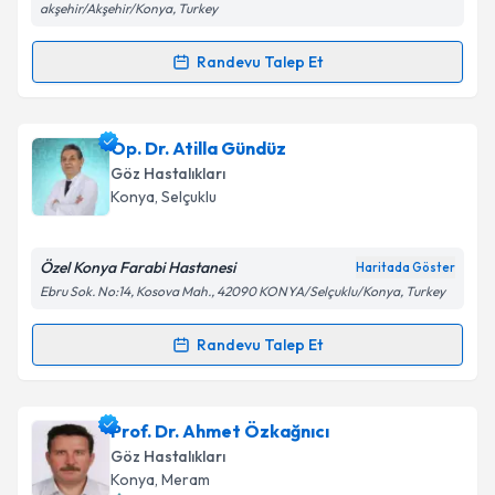
akşehir/Akşehir/Konya, Turkey
Kişisel verilerimin işlenmesine ilişkin
Aydınlatma
Randevu Talep Et
Metni
'ni okudum ve kişisel verilerimin belirtilen
Randevu Takvimi Talebi
kapsamda işlenmesini kabul ediyorum.
Op. Dr. Mehmet Gülal
için randevu takvimi talebi
Op. Dr. Atilla Gündüz
Takvim Talebini Gönder
oluşturun. Size bu uzmandan randevu almanız için bir
Göz Hastalıkları
takvim hazırlandığında e-posta ile bilgilendireceğiz.
Konya
,
Selçuklu
E-posta Adresiniz
Özel Konya Farabi Hastanesi
Haritada Göster
Ebru Sok. No:14, Kosova Mah., 42090 KONYA/Selçuklu/Konya, Turkey
Kişisel verilerimin işlenmesine ilişkin
Aydınlatma
Randevu Talep Et
Randevu Takvimi Talebi
Metni
'ni okudum ve kişisel verilerimin belirtilen
kapsamda işlenmesini kabul ediyorum.
Op. Dr. Atilla Gündüz
için randevu takvimi talebi
Prof. Dr. Ahmet Özkağnıcı
oluşturun. Size bu uzmandan randevu almanız için bir
Takvim Talebini Gönder
Göz Hastalıkları
takvim hazırlandığında e-posta ile bilgilendireceğiz.
Konya
,
Meram