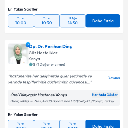
En Yakın Saatler
Yarın
Yarın
11 Ağu
Daha Fazla
10:00
10:30
14:30
Op. Dr. Perihan Dinç
Göz Hastalıkları
Konya
5
(
1
Değerlendirme)
hastanenize her gelişimizde güler yüzünüzle ve
Devamı
yerinde tespitlerinizle gözlerimizin güvencesi...
Özel Dünyagöz Hastanesi Konya
Haritada Göster
Bedir, Tebliğ Sk. No:1, 42100 Horozluhan OSB/Selçuklu/Konya, Turkey
En Yakın Saatler
Yarın
Yarın
Yarın
Daha Fazla