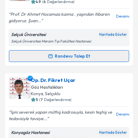
4.9
(
6
Değerlendirme)
E-posta Adresiniz
Prof. Dr Ahmet Hocamıza kızımız . yaşından itibaren
Devamı
gidiyoruz. Şuan...
Selçuk Üniversitesi
Haritada Göster
Kişisel verilerimin işlenmesine ilişkin
Aydınlatma
Selçuk Üniversitesi Meram Tıp Fakültesi Hastanesi
Metni
'ni okudum ve kişisel verilerimin belirtilen
kapsamda işlenmesini kabul ediyorum.
Randevu Talep Et
Randevu Takvimi Talebi
Takvim Talebini Gönder
Prof. Dr. Ahmet Özkağnıcı
için randevu takvimi
Op. Dr. Fikret Uçar
talebi oluşturun. Size bu uzmandan randevu almanız
Göz Hastalıkları
için bir takvim hazırlandığında e-posta ile
Konya
,
Selçuklu
bilgilendireceğiz.
5
(
7
Değerlendirme)
E-posta Adresiniz
İşini severek yapan müthiş kadrosuyla, kesin teşhiş ve
Devamı
tedavisiyle tavsiye...
Konyagöz Hastanesi
Haritada Göster