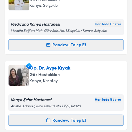
takvim hazırlandığında e-posta ile bilgilendireceğiz.
Konya
,
Selçuklu
E-posta Adresiniz
Medicana Konya Hastanesi
Haritada Göster
Musalla Bağları Mah. Gürz Sok. No. 1 Selçuklu / Konya, Selçuklu
Kişisel verilerimin işlenmesine ilişkin
Aydınlatma
Randevu Talep Et
Randevu Takvimi Talebi
Metni
'ni okudum ve kişisel verilerimin belirtilen
kapsamda işlenmesini kabul ediyorum.
Op. Dr. Yavuz Özpınar
için randevu takvimi talebi
Op. Dr. Ayşe Kıyak
oluşturun. Size bu uzmandan randevu almanız için bir
Takvim Talebini Gönder
Göz Hastalıkları
takvim hazırlandığında e-posta ile bilgilendireceğiz.
Konya
,
Karatay
E-posta Adresiniz
Konya Şehir Hastanesi
Haritada Göster
Akabe, Adana Çevre Yolu Cd. No:135/1, 42020
Kişisel verilerimin işlenmesine ilişkin
Aydınlatma
Randevu Talep Et
Randevu Takvimi Talebi
Metni
'ni okudum ve kişisel verilerimin belirtilen
kapsamda işlenmesini kabul ediyorum.