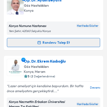
Op. Dr. Aydın Beyatlı
oluşturun. Size bu uzmandan randevu almanız için bir
Göz Hastalıkları
takvim hazırlandığında e-posta ile bilgilendireceğiz.
Konya
E-posta Adresiniz
Konya Numune Hastanesı
Haritada Göster
Yeni Şehir, 42060 Selçuklu/Konya
Kişisel verilerimin işlenmesine ilişkin
Aydınlatma
Randevu Talep Et
Randevu Takvimi Talebi
Metni
'ni okudum ve kişisel verilerimin belirtilen
kapsamda işlenmesini kabul ediyorum.
Op. Dr. Aydın Beyatlı
için randevu takvimi talebi
Op. Dr. Ekrem Kadıoğlu
oluşturun. Size bu uzmandan randevu almanız için bir
Takvim Talebini Gönder
Göz Hastalıkları
takvim hazırlandığında e-posta ile bilgilendireceğiz.
Konya
,
Meram
5
(
2
Değerlendirme)
E-posta Adresiniz
Lazer ameliyat için kendisine başvurdum. Bir hafta
Devamı
önce ameliyatımı gerçekleştirdi....
Konya Necmettin Erbakan Üniversitesi
Kişisel verilerimin işlenmesine ilişkin
Aydınlatma
Haritada Göster
Meram Tıp Fakültesi