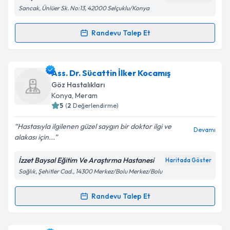
Sancak, Ünlüer Sk. No:13, 42000 Selçuklu/Konya
Kişisel verilerimin işlenmesine ilişkin
Aydınlatma
Randevu Talep Et
Randevu Takvimi Talebi
Metni
'ni okudum ve kişisel verilerimin belirtilen
kapsamda işlenmesini kabul ediyorum.
Op. Dr. Servet Çetinkaya
için randevu takvimi talebi
Ass. Dr. Sücattin İlker Kocamış
oluşturun. Size bu uzmandan randevu almanız için bir
Takvim Talebini Gönder
Göz Hastalıkları
takvim hazırlandığında e-posta ile bilgilendireceğiz.
Konya
,
Meram
5
(
2
Değerlendirme)
E-posta Adresiniz
Hastasıyla ilgilenen güzel saygın bir doktor ilgi ve
Devamı
alakası için...
İzzet Baysal Eğitim Ve Araştırma Hastanesi
Haritada Göster
Kişisel verilerimin işlenmesine ilişkin
Aydınlatma
Sağlık, Şehitler Cad., 14300 Merkez/Bolu Merkez/Bolu
Metni
'ni okudum ve kişisel verilerimin belirtilen
kapsamda işlenmesini kabul ediyorum.
Randevu Talep Et
Randevu Takvimi Talebi
Takvim Talebini Gönder