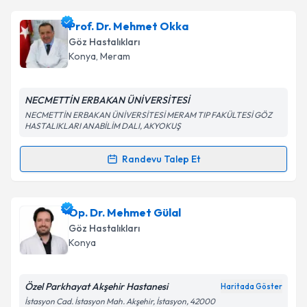
Op. Dr. Ayşe Kıyak
için randevu takvimi talebi
Prof. Dr. Mehmet Okka
oluşturun. Size bu uzmandan randevu almanız için bir
Takvim Talebini Gönder
Göz Hastalıkları
takvim hazırlandığında e-posta ile bilgilendireceğiz.
Konya
,
Meram
E-posta Adresiniz
NECMETTİN ERBAKAN ÜNİVERSİTESİ
NECMETTİN ERBAKAN ÜNİVERSİTESİ MERAM TIP FAKÜLTESİ GÖZ
HASTALIKLARI ANABİLİM DALI, AKYOKUŞ
Kişisel verilerimin işlenmesine ilişkin
Aydınlatma
Randevu Talep Et
Metni
'ni okudum ve kişisel verilerimin belirtilen
Randevu Takvimi Talebi
kapsamda işlenmesini kabul ediyorum.
Prof. Dr. Mehmet Okka
için randevu takvimi talebi
Op. Dr. Mehmet Gülal
Takvim Talebini Gönder
oluşturun. Size bu uzmandan randevu almanız için bir
Göz Hastalıkları
takvim hazırlandığında e-posta ile bilgilendireceğiz.
Konya
E-posta Adresiniz
Özel Parkhayat Akşehir Hastanesi
Haritada Göster
İstasyon Cad. İstasyon Mah. Akşehir, İstasyon, 42000