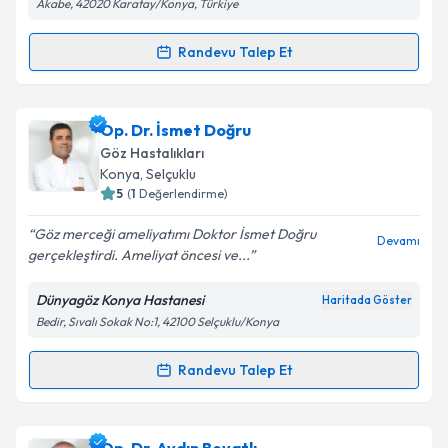
Akabe, 42020 Karatay/Konya, Türkiye
Kişisel verilerimin işlenmesine ilişkin
Aydınlatma
Metni
'ni okudum ve kişisel verilerimin belirtilen
kapsamda işlenmesini kabul ediyorum.
Randevu Talep Et
Randevu Takvimi Talebi
Takvim Talebini Gönder
Doç. Dr. Zeynep Dadacı
için randevu takvimi talebi
Op. Dr. İsmet Doğru
oluşturun. Size bu uzmandan randevu almanız için bir
Göz Hastalıkları
takvim hazırlandığında e-posta ile bilgilendireceğiz.
Konya
,
Selçuklu
5
(
1
Değerlendirme)
E-posta Adresiniz
Göz merceği ameliyatımı Doktor İsmet Doğru
Devamı
gerçekleştirdi. Ameliyat öncesi ve...
Dünyagöz Konya Hastanesi
Haritada Göster
Kişisel verilerimin işlenmesine ilişkin
Aydınlatma
Bedir, Sıvalı Sokak No:1, 42100 Selçuklu/Konya
Metni
'ni okudum ve kişisel verilerimin belirtilen
kapsamda işlenmesini kabul ediyorum.
Randevu Talep Et
Randevu Takvimi Talebi
Takvim Talebini Gönder
Op. Dr. İsmet Doğru
için randevu takvimi talebi