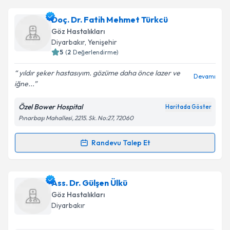
kapsamda işlenmesini kabul ediyorum.
Op. Dr. Eyyüp Doğan
için randevu takvimi talebi
Doç. Dr. Fatih Mehmet Türkcü
oluşturun. Size bu uzmandan randevu almanız için bir
Göz Hastalıkları
takvim hazırlandığında e-posta ile bilgilendireceğiz.
Takvim Talebini Gönder
Diyarbakır
,
Yenişehir
5
(
2
Değerlendirme)
E-posta Adresiniz
yıldır şeker hastasıyım. gözüme daha önce lazer ve
Devamı
iğne...
Özel Bower Hospital
Haritada Göster
Kişisel verilerimin işlenmesine ilişkin
Aydınlatma
Pınarbaşı Mahallesi, 2215. Sk. No:27, 72060
Metni
'ni okudum ve kişisel verilerimin belirtilen
kapsamda işlenmesini kabul ediyorum.
Randevu Talep Et
Randevu Takvimi Talebi
Takvim Talebini Gönder
Doç. Dr. Fatih Mehmet Türkcü
için randevu takvimi
Ass. Dr. Gülşen Ülkü
talebi oluşturun. Size bu uzmandan randevu almanız
Göz Hastalıkları
için bir takvim hazırlandığında e-posta ile
Diyarbakır
bilgilendireceğiz.