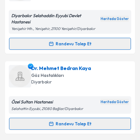
E-posta Adresiniz
Diyarbakır Selahaddin Eyyubi Devlet
Haritada Göster
Hastanesi
Yenişehir Mh., Yenişehir, 21100 Yenişehir/Diyarbakır
Kişisel verilerimin işlenmesine ilişkin
Aydınlatma
Metni
'ni okudum ve kişisel verilerimin belirtilen
Randevu Talep Et
Randevu Takvimi Talebi
kapsamda işlenmesini kabul ediyorum.
Ass. Dr. Süleyman Vardar
için randevu takvimi talebi
Dr. Mehmet Bedran Kaya
Takvim Talebini Gönder
oluşturun. Size bu uzmandan randevu almanız için bir
Göz Hastalıkları
takvim hazırlandığında e-posta ile bilgilendireceğiz.
Diyarbakır
E-posta Adresiniz
Özel Sultan Hastanesi
Haritada Göster
Selahattin Eyyubi, 21080 Bağlar/Diyarbakır
Kişisel verilerimin işlenmesine ilişkin
Aydınlatma
Randevu Talep Et
Randevu Takvimi Talebi
Metni
'ni okudum ve kişisel verilerimin belirtilen
kapsamda işlenmesini kabul ediyorum.