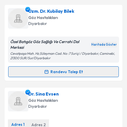
Dr. Gülistan Oyur
için randevu takvimi talebi
Uzm. Dr. Kubilay Bilek
Takvim Talebini Gönder
oluşturun. Size bu uzmandan randevu almanız için bir
Göz Hastalıkları
takvim hazırlandığında e-posta ile bilgilendireceğiz.
Diyarbakır
E-posta Adresiniz
Özel Batıgöz Göz Sağlığı Ve Cerrahi Dal
Haritada Göster
Merkezi
Cevatpaşa Mah. Hz.Süleyman Cad. No :7 Suriçi / Diyarbakır, Caminebi,
21300 SUR/Sur/Diyarbakır
Kişisel verilerimin işlenmesine ilişkin
Aydınlatma
Metni
'ni okudum ve kişisel verilerimin belirtilen
Randevu Talep Et
kapsamda işlenmesini kabul ediyorum.
Randevu Takvimi Talebi
Takvim Talebini Gönder
Uzm. Dr. Kubilay Bilek
için randevu takvimi talebi
Dr. Sina Evsen
oluşturun. Size bu uzmandan randevu almanız için bir
Göz Hastalıkları
takvim hazırlandığında e-posta ile bilgilendireceğiz.
Diyarbakır
E-posta Adresiniz
Adres
1
Adres
2