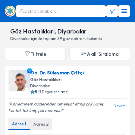
Doktor, klinik ara...
Göz Hastalıkları, Diyarbakır
Diyarbakır
içinde toplam
39
göz doktoru
bulundu
Filtrele
Akıllı Sıralama
Op. Dr. Süleyman Çiftçi
Göz Hastalıkları
Diyarbakır
5
(
1
Değerlendirme)
Anneannem gözlerinden ameliyat etmiş çok iyimiş
Devamı
kontak takılmış çok memnun
Adres
1
Adres
2