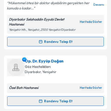
Mükemmel ötesi bir doktor diyebilirim gerçekten her
Devamı
konuda o kadar...
Diyarbakır Selahaddin Eyyubi Devlet
Kişisel verilerimin işlenmesine ilişkin
Aydınlatma
Haritada Göster
Hastanesi
Metni
'ni okudum ve kişisel verilerimin belirtilen
Yenişehir Mh., Yenişehir, 21100 Yenişehir/Diyarbakır
kapsamda işlenmesini kabul ediyorum.
Randevu Talep Et
Randevu Takvimi Talebi
Takvim Talebini Gönder
Uzm. Dr. Bağda Gül Bilek
için randevu takvimi talebi
Op. Dr. Eyyüp Doğan
oluşturun. Size bu uzmandan randevu almanız için bir
Göz Hastalıkları
takvim hazırlandığında e-posta ile bilgilendireceğiz.
Diyarbakır
,
Yenişehir
E-posta Adresiniz
Özel Batı Hastanesi
Haritada Göster
Randevu Talep Et
Randevu Takvimi Talebi
Kişisel verilerimin işlenmesine ilişkin
Aydınlatma
Metni
'ni okudum ve kişisel verilerimin belirtilen