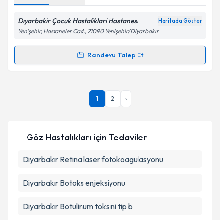
Dıyarbakir Çocuk Hastaliklari Hastanesı
Haritada Göster
Kişisel verilerimin işlenmesine ilişkin
Aydınlatma
Yenişehir, Hastaneler Cad., 21090 Yenişehir/Diyarbakır
Metni
'ni okudum ve kişisel verilerimin belirtilen
kapsamda işlenmesini kabul ediyorum.
Randevu Talep Et
Randevu Takvimi Talebi
Takvim Talebini Gönder
Dr. Sina Evsen
için randevu takvimi talebi oluşturun.
1
2
›
Size bu uzmandan randevu almanız için bir takvim
hazırlandığında e-posta ile bilgilendireceğiz.
E-posta Adresiniz
Göz Hastalıkları
için Tedaviler
Diyarbakır Retina laser fotokoagulasyonu
Kişisel verilerimin işlenmesine ilişkin
Aydınlatma
Diyarbakır Botoks enjeksiyonu
Metni
'ni okudum ve kişisel verilerimin belirtilen
kapsamda işlenmesini kabul ediyorum.
Diyarbakır Botulinum toksini tip b