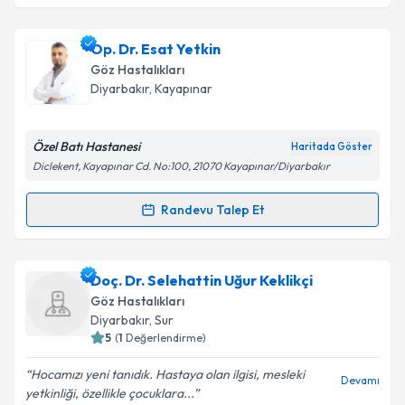
kapsamda işlenmesini kabul ediyorum.
Op. Dr. Kenan Eren
için randevu takvimi talebi
Op. Dr. Esat Yetkin
oluşturun. Size bu uzmandan randevu almanız için bir
Takvim Talebini Gönder
Göz Hastalıkları
takvim hazırlandığında e-posta ile bilgilendireceğiz.
Diyarbakır
,
Kayapınar
E-posta Adresiniz
Özel Batı Hastanesi
Haritada Göster
Diclekent, Kayapınar Cd. No:100, 21070 Kayapınar/Diyarbakır
Kişisel verilerimin işlenmesine ilişkin
Aydınlatma
Randevu Talep Et
Randevu Takvimi Talebi
Metni
'ni okudum ve kişisel verilerimin belirtilen
kapsamda işlenmesini kabul ediyorum.
Op. Dr. Esat Yetkin
için randevu takvimi talebi
Doç. Dr. Selehattin Uğur Keklikçi
oluşturun. Size bu uzmandan randevu almanız için bir
Takvim Talebini Gönder
Göz Hastalıkları
takvim hazırlandığında e-posta ile bilgilendireceğiz.
Diyarbakır
,
Sur
5
(
1
Değerlendirme)
E-posta Adresiniz
Hocamızı yeni tanıdık. Hastaya olan ilgisi, mesleki
Devamı
yetkinliği, özellikle çocuklara...