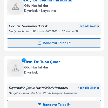
Doç. Dr. Selahattin Balsak
oluşturun. Size bu uzmandan randevu almanız için bir
Göz Hastalıkları
Takvim Talebini Gönder
takvim hazırlandığında e-posta ile bilgilendireceğiz.
Diyarbakır
,
Kayapınar
E-posta Adresiniz
Doç. Dr. Selahattin Balsak
Haritada Göster
Medya mahallesi 629. sokak HMT 21 Plaza B/blok no: 37
Kişisel verilerimin işlenmesine ilişkin
Aydınlatma
Randevu Talep Et
Randevu Takvimi Talebi
Metni
'ni okudum ve kişisel verilerimin belirtilen
kapsamda işlenmesini kabul ediyorum.
Doç. Dr. Selahattin Balsak
için randevu takvimi
Uzm. Dr. Tuba Çınar
talebi oluşturun. Size bu uzmandan randevu almanız
Takvim Talebini Gönder
Göz Hastalıkları
için bir takvim hazırlandığında e-posta ile
Diyarbakır
bilgilendireceğiz.
E-posta Adresiniz
Dıyarbakir Çocuk Hastaliklari Hastanesı
Haritada Göster
Yenişehir, Hastaneler Cad., 21090 Yenişehir/Diyarbakır
Randevu Talep Et
Randevu Takvimi Talebi