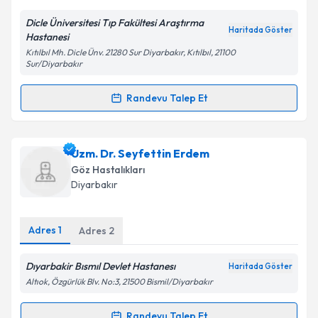
Dicle Üniversitesi Tıp Fakültesi Araştırma
Kişisel verilerimin işlenmesine ilişkin
Aydınlatma
Haritada Göster
Hastanesi
Metni
'ni okudum ve kişisel verilerimin belirtilen
Kıtılbıl Mh. Dicle Ünv. 21280 Sur Diyarbakır, Kıtılbıl, 21100
kapsamda işlenmesini kabul ediyorum.
Sur/Diyarbakır
Randevu Talep Et
Takvim Talebini Gönder
Randevu Takvimi Talebi
Doç. Dr. Selehattin Uğur Keklikçi
için randevu
Uzm. Dr. Seyfettin Erdem
takvimi talebi oluşturun. Size bu uzmandan randevu
Göz Hastalıkları
almanız için bir takvim hazırlandığında e-posta ile
Diyarbakır
bilgilendireceğiz.
E-posta Adresiniz
Adres
1
Adres
2
Dıyarbakir Bısmıl Devlet Hastanesı
Haritada Göster
Altıok, Özgürlük Blv. No:3, 21500 Bismil/Diyarbakır
Kişisel verilerimin işlenmesine ilişkin
Aydınlatma
Metni
'ni okudum ve kişisel verilerimin belirtilen
Randevu Talep Et