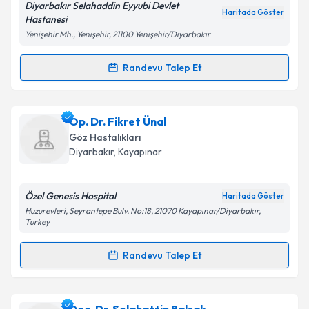
Diyarbakır Selahaddin Eyyubi Devlet
Haritada Göster
Kişisel verilerimin işlenmesine ilişkin
Aydınlatma
Hastanesi
Metni
'ni okudum ve kişisel verilerimin belirtilen
Yenişehir Mh., Yenişehir, 21100 Yenişehir/Diyarbakır
kapsamda işlenmesini kabul ediyorum.
Randevu Talep Et
Randevu Takvimi Talebi
Takvim Talebini Gönder
Uzm. Dr. Mehmet Emin Dursun
için randevu takvimi
Op. Dr. Fikret Ünal
talebi oluşturun. Size bu uzmandan randevu almanız
Göz Hastalıkları
için bir takvim hazırlandığında e-posta ile
Diyarbakır
,
Kayapınar
bilgilendireceğiz.
E-posta Adresiniz
Özel Genesis Hospital
Haritada Göster
Huzurevleri, Seyrantepe Bulv. No:18, 21070 Kayapınar/Diyarbakır,
Turkey
Randevu Talep Et
Kişisel verilerimin işlenmesine ilişkin
Aydınlatma
Randevu Takvimi Talebi
Metni
'ni okudum ve kişisel verilerimin belirtilen
kapsamda işlenmesini kabul ediyorum.
Op. Dr. Fikret Ünal
için randevu takvimi talebi