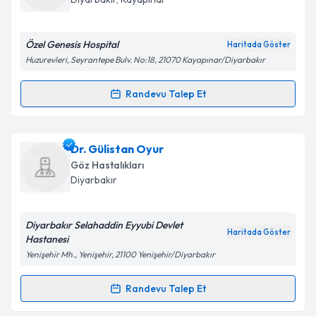
E-posta Adresiniz
Özel Genesis Hospital
Haritada Göster
Huzurevleri, Seyrantepe Bulv. No:18, 21070 Kayapınar/Diyarbakır
Kişisel verilerimin işlenmesine ilişkin
Aydınlatma
Randevu Talep Et
Randevu Takvimi Talebi
Metni
'ni okudum ve kişisel verilerimin belirtilen
kapsamda işlenmesini kabul ediyorum.
Op. Dr. Orhan İlim
için randevu takvimi talebi
Dr. Gülistan Oyur
oluşturun. Size bu uzmandan randevu almanız için bir
Takvim Talebini Gönder
Göz Hastalıkları
takvim hazırlandığında e-posta ile bilgilendireceğiz.
Diyarbakır
E-posta Adresiniz
Diyarbakır Selahaddin Eyyubi Devlet
Haritada Göster
Hastanesi
Yenişehir Mh., Yenişehir, 21100 Yenişehir/Diyarbakır
Kişisel verilerimin işlenmesine ilişkin
Aydınlatma
Metni
'ni okudum ve kişisel verilerimin belirtilen
Randevu Talep Et
Randevu Takvimi Talebi
kapsamda işlenmesini kabul ediyorum.