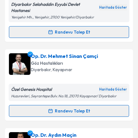
Diyarbakır Selahaddin Eyyubi Devlet
Haritada Göster
Hastanesi
Yenişehir Mh., Yenişehir, 21100 Yenişehir/Diyarbakır
Randevu Talep Et
Randevu Takvimi Talebi
Op. Dr. Süleyman Çiftçi
için randevu takvimi talebi
Op. Dr. Mehmet Sinan Çamçi
oluşturun. Size bu uzmandan randevu almanız için bir
Göz Hastalıkları
takvim hazırlandığında e-posta ile bilgilendireceğiz.
Diyarbakır
,
Kayapınar
E-posta Adresiniz
Özel Genesis Hospital
Haritada Göster
Huzurevleri, Seyrantepe Bulv. No:18, 21070 Kayapınar/ Diyarbakır
Kişisel verilerimin işlenmesine ilişkin
Aydınlatma
Randevu Talep Et
Randevu Takvimi Talebi
Metni
'ni okudum ve kişisel verilerimin belirtilen
kapsamda işlenmesini kabul ediyorum.
Op. Dr. Mehmet Sinan Çamçi
için randevu takvimi
Op. Dr. Aydın Maçin