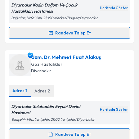
E-posta Adresiniz
Diyarbakır Kadın Doğum Ve Çocuk
Haritada Göster
Hastalıkları Hastanesi
Bağcılar, Urfa Yolu, 21090 Merkez/Bağlar/Diyarbakır
Kişisel verilerimin işlenmesine ilişkin
Aydınlatma
Randevu Talep Et
Randevu Takvimi Talebi
Metni
'ni okudum ve kişisel verilerimin belirtilen
kapsamda işlenmesini kabul ediyorum.
Ass. Dr. Gülşen Ülkü
için randevu takvimi talebi
Uzm. Dr. Mehmet Fuat Alakuş
oluşturun. Size bu uzmandan randevu almanız için bir
Takvim Talebini Gönder
Göz Hastalıkları
takvim hazırlandığında e-posta ile bilgilendireceğiz.
Diyarbakır
E-posta Adresiniz
Adres
1
Adres
2
Diyarbakır Selahaddin Eyyubi Devlet
Haritada Göster
Kişisel verilerimin işlenmesine ilişkin
Aydınlatma
Hastanesi
Metni
'ni okudum ve kişisel verilerimin belirtilen
Yenişehir Mh., Yenişehir, 21100 Yenişehir/Diyarbakır
kapsamda işlenmesini kabul ediyorum.
Randevu Talep Et
Randevu Takvimi Talebi