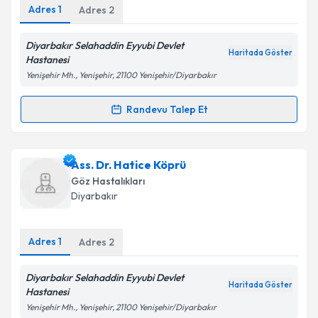
Adres
1
Adres
2
Diyarbakır Selahaddin Eyyubi Devlet
Haritada Göster
Kişisel verilerimin işlenmesine ilişkin
Aydınlatma
Hastanesi
Metni
'ni okudum ve kişisel verilerimin belirtilen
Yenişehir Mh., Yenişehir, 21100 Yenişehir/Diyarbakır
kapsamda işlenmesini kabul ediyorum.
Randevu Talep Et
Randevu Takvimi Talebi
Takvim Talebini Gönder
Ass. Dr. Birgül Dursun
için randevu takvimi talebi
Ass. Dr. Hatice Köprü
oluşturun. Size bu uzmandan randevu almanız için bir
Göz Hastalıkları
takvim hazırlandığında e-posta ile bilgilendireceğiz.
Diyarbakır
E-posta Adresiniz
Adres
1
Adres
2
Diyarbakır Selahaddin Eyyubi Devlet
Haritada Göster
Kişisel verilerimin işlenmesine ilişkin
Aydınlatma
Hastanesi
Metni
'ni okudum ve kişisel verilerimin belirtilen
Yenişehir Mh., Yenişehir, 21100 Yenişehir/Diyarbakır