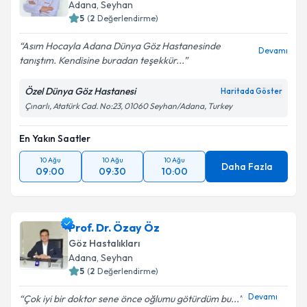
Adana
,
Seyhan
5
(
2
Değerlendirme)
Asım Hocayla Adana Dünya Göz Hastanesinde
Devamı
tanıştım. Kendisine buradan teşekkür...
Özel Dünya Göz Hastanesi
Haritada Göster
Çınarlı, Atatürk Cad. No:23, 01060 Seyhan/Adana, Turkey
En Yakın Saatler
10 Ağu
10 Ağu
10 Ağu
Daha Fazla
09:00
09:30
10:00
Prof. Dr. Özay Öz
Göz Hastalıkları
Adana
,
Seyhan
5
(
2
Değerlendirme)
Devamı
Çok iyi bir doktor sene önce oğlumu götürdüm bu...