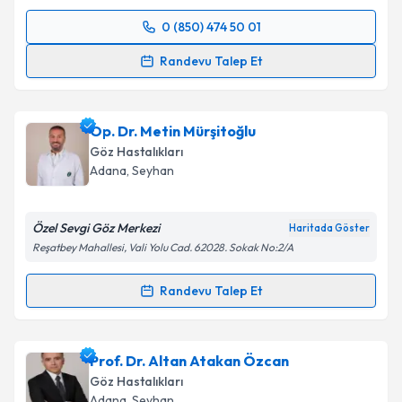
0 (850) 474 50 01
Randevu Takvimi Talebi
Randevu Talep Et
Op. Dr. A.Muttalip Taşkın
için randevu takvimi talebi
oluşturun. Size bu uzmandan randevu almanız için bir
Op. Dr. Metin Mürşitoğlu
takvim hazırlandığında e-posta ile bilgilendireceğiz.
Göz Hastalıkları
E-posta Adresiniz
Adana
,
Seyhan
Özel Sevgi Göz Merkezi
Haritada Göster
Reşatbey Mahallesi, Vali Yolu Cad. 62028. Sokak No:2/A
Kişisel verilerimin işlenmesine ilişkin
Aydınlatma
Metni
'ni okudum ve kişisel verilerimin belirtilen
Randevu Talep Et
kapsamda işlenmesini kabul ediyorum.
Randevu Takvimi Talebi
Takvim Talebini Gönder
Op. Dr. Metin Mürşitoğlu
için randevu takvimi talebi
Prof. Dr. Altan Atakan Özcan
oluşturun. Size bu uzmandan randevu almanız için bir
Göz Hastalıkları
takvim hazırlandığında e-posta ile bilgilendireceğiz.
Adana
,
Seyhan