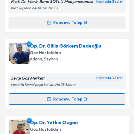
Prof. Dr. Merih Banu SOYLU Muayenehanesi
Haritada Göster
Kurtuluş Mah.64010 Sk. No:23
Randevu Talep Et
Randevu Takvimi Talebi
Kişisel verilerimin işlenmesine ilişkin
Aydınlatma
Metni
'ni okudum ve kişisel verilerimin belirtilen
kapsamda işlenmesini kabul ediyorum.
Prof. Dr. Merih Banu Soylu
için randevu takvimi
Op. Dr. Gülin Görkem Dedeoğlu
talebi oluşturun. Size bu uzmandan randevu almanız
Göz Hastalıkları
için bir takvim hazırlandığında e-posta ile
Takvim Talebini Gönder
Adana
,
Seyhan
bilgilendireceğiz.
E-posta Adresiniz
Sevgi Göz Merkezi
Haritada Göster
Mustafa Kemal paşa bulvarı No 25 Adana
Randevu Talep Et
Randevu Takvimi Talebi
Kişisel verilerimin işlenmesine ilişkin
Aydınlatma
Metni
'ni okudum ve kişisel verilerimin belirtilen
kapsamda işlenmesini kabul ediyorum.
Op. Dr. Gülin Görkem Dedeoğlu
için randevu
Op. Dr. Yetkin Özgan
takvimi talebi oluşturun. Size bu uzmandan randevu
Göz Hastalıkları
almanız için bir takvim hazırlandığında e-posta ile