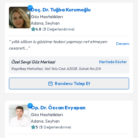
Op. Dr. Mehmet Çubuk
için randevu takvimi talebi
Doç. Dr. Tuğba Kurumoğlu
oluşturun. Size bu uzmandan randevu almanız için bir
Takvim Talebini Gönder
Göz Hastalıkları
takvim hazırlandığında e-posta ile bilgilendireceğiz.
Adana
,
Seyhan
4.8
(
3
Değerlendirme)
E-posta Adresiniz
yıllık silikon lu gözüme tedavi yapmayı ret etmeyen
Devamı
cesareti...
Özel Sevgi Göz Merkezi
Haritada Göster
Kişisel verilerimin işlenmesine ilişkin
Aydınlatma
Reşatbey Mahallesi, Vali Yolu Cad. 62028. Sokak No:2/A
Metni
'ni okudum ve kişisel verilerimin belirtilen
kapsamda işlenmesini kabul ediyorum.
Randevu Talep Et
Randevu Takvimi Talebi
Takvim Talebini Gönder
Doç. Dr. Tuğba Kurumoğlu
için randevu takvimi
Op. Dr. Özcan Evyapan
talebi oluşturun. Size bu uzmandan randevu almanız
Göz Hastalıkları
için bir takvim hazırlandığında e-posta ile
Adana
,
Seyhan
bilgilendireceğiz.
5
(
5
Değerlendirme)
E-posta Adresiniz