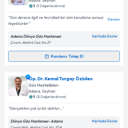
Takvim Talebini Gönder
Adana
,
Seyhan
5
(
1
Değerlendirme)
E-posta Adresiniz
Son derece ilgili ve tecrübeli bir isim kendisine sonsuz
Devamı
teşekkürler
Adana Dünya Göz Hastanesi
Haritada Göster
Kişisel verilerimin işlenmesine ilişkin
Aydınlatma
Çınarlı, Atatürk Cad. No:37
Metni
'ni okudum ve kişisel verilerimin belirtilen
kapsamda işlenmesini kabul ediyorum.
Randevu Talep Et
Randevu Takvimi Talebi
Takvim Talebini Gönder
Op. Dr. Murat Mercanlı
için randevu takvimi talebi
Op. Dr. Kemal Turgay Özbilen
oluşturun. Size bu uzmandan randevu almanız için bir
Göz Hastalıkları
takvim hazırlandığında e-posta ile bilgilendireceğiz.
Adana
,
Seyhan
5
(
2
Değerlendirme)
E-posta Adresiniz
Gerçekten çok iyi bir doktor...
Dünya Göz Hastanesi- Adana
Haritada Göster
Çınarlı Mah. Atatürk Cad. No: 37/A