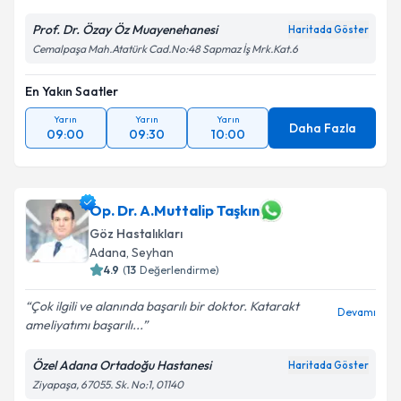
Prof. Dr. Özay Öz Muayenehanesi
Haritada Göster
Cemalpaşa Mah.Atatürk Cad.No:48 Sapmaz İş Mrk.Kat.6
En Yakın Saatler
Yarın
Yarın
Yarın
Daha Fazla
09:00
09:30
10:00
Op. Dr. A.Muttalip Taşkın
Göz Hastalıkları
Adana
,
Seyhan
4.9
(
13
Değerlendirme)
Çok ilgili ve alanında başarılı bir doktor. Katarakt
Devamı
ameliyatımı başarılı...
Özel Adana Ortadoğu Hastanesi
Haritada Göster
Ziyapaşa, 67055. Sk. No:1, 01140