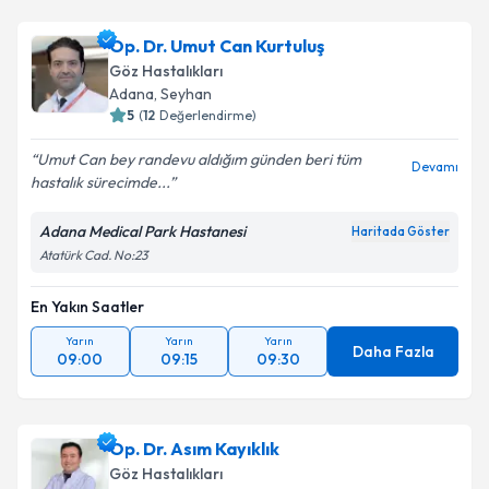
Op. Dr. Umut Can Kurtuluş
Göz Hastalıkları
Adana
,
Seyhan
5
(
12
Değerlendirme)
Umut Can bey randevu aldığım günden beri tüm
Devamı
hastalık sürecimde...
Adana Medical Park Hastanesi
Haritada Göster
Atatürk Cad. No:23
En Yakın Saatler
Yarın
Yarın
Yarın
Daha Fazla
09:00
09:15
09:30
Op. Dr. Asım Kayıklık
Göz Hastalıkları