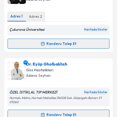
E-posta Adresiniz
Adres
1
Adres
2
Çukurova Üniversitesi
Haritada Göster
Kişisel verilerimin işlenmesine ilişkin
Aydınlatma
Metni
'ni okudum ve kişisel verilerimin belirtilen
Randevu Talep Et
kapsamda işlenmesini kabul ediyorum.
Randevu Takvimi Talebi
Takvim Talebini Gönder
Prof. Dr. Altan Atakan Özcan
için randevu takvimi
Dr. Eyüp Gholbakhsh
talebi oluşturun. Size bu uzmandan randevu almanız
Göz Hastalıkları
için bir takvim hazırlandığında e-posta ile
Adana
,
Seyhan
bilgilendireceğiz.
E-posta Adresiniz
ÖZEL İSTİKLAL TIP MERKEZİ
Haritada Göster
Hurmalı, Metro, Hurmalı Mahallesi 34008 Sok. Güzergahı Bulvarı 1/1
01060
Randevu Talep Et
Kişisel verilerimin işlenmesine ilişkin
Aydınlatma