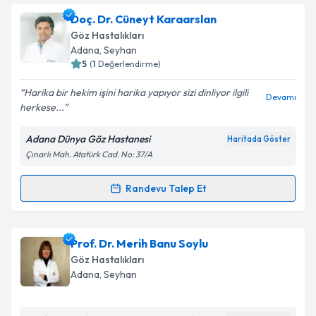
Prof. Dr. İlter Varinli
için randevu takvimi talebi
Doç. Dr. Cüneyt Karaarslan
oluşturun. Size bu uzmandan randevu almanız için bir
Takvim Talebini Gönder
Göz Hastalıkları
takvim hazırlandığında e-posta ile bilgilendireceğiz.
Adana
,
Seyhan
5
(
1
Değerlendirme)
E-posta Adresiniz
Harika bir hekim işini harika yapıyor sizi dinliyor ilgili
Devamı
herkese...
Adana Dünya Göz Hastanesi
Haritada Göster
Kişisel verilerimin işlenmesine ilişkin
Aydınlatma
Çınarlı Mah. Atatürk Cad. No: 37/A
Metni
'ni okudum ve kişisel verilerimin belirtilen
kapsamda işlenmesini kabul ediyorum.
Randevu Talep Et
Randevu Takvimi Talebi
Takvim Talebini Gönder
Doç. Dr. Cüneyt Karaarslan
için randevu takvimi
Prof. Dr. Merih Banu Soylu
talebi oluşturun. Size bu uzmandan randevu almanız
Göz Hastalıkları
için bir takvim hazırlandığında e-posta ile
Adana
,
Seyhan
bilgilendireceğiz.
E-posta Adresiniz