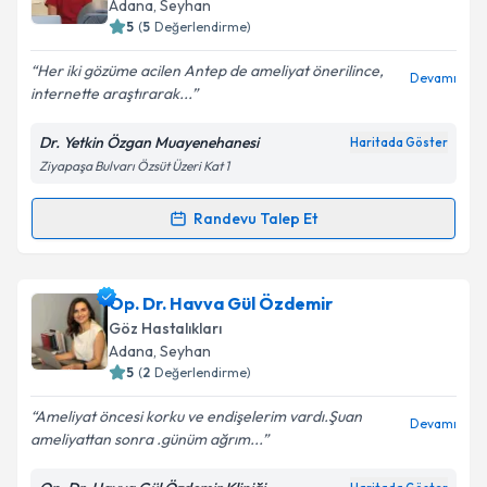
Takvim Talebini Gönder
Adana
,
Seyhan
bilgilendireceğiz.
5
(
5
Değerlendirme)
E-posta Adresiniz
Her iki gözüme acilen Antep de ameliyat önerilince,
Devamı
internette araştırarak...
Dr. Yetkin Özgan Muayenehanesi
Haritada Göster
Ziyapaşa Bulvarı Özsüt Üzeri Kat 1
Kişisel verilerimin işlenmesine ilişkin
Aydınlatma
Metni
'ni okudum ve kişisel verilerimin belirtilen
kapsamda işlenmesini kabul ediyorum.
Randevu Talep Et
Randevu Takvimi Talebi
Takvim Talebini Gönder
Op. Dr. Yetkin Özgan
için randevu takvimi talebi
Op. Dr. Havva Gül Özdemir
oluşturun. Size bu uzmandan randevu almanız için bir
Göz Hastalıkları
takvim hazırlandığında e-posta ile bilgilendireceğiz.
Adana
,
Seyhan
5
(
2
Değerlendirme)
E-posta Adresiniz
Ameliyat öncesi korku ve endişelerim vardı.Şuan
Devamı
ameliyattan sonra .günüm ağrım...