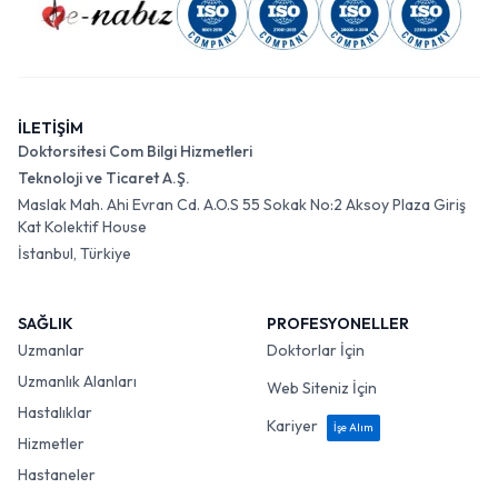
İLETİŞİM
Doktorsitesi Com Bilgi Hizmetleri
Teknoloji ve Ticaret A.Ş.
Maslak Mah. Ahi Evran Cd. A.O.S 55 Sokak No:2 Aksoy Plaza Giriş
Kat Kolektif House
İstanbul, Türkiye
SAĞLIK
PROFESYONELLER
Uzmanlar
Doktorlar İçin
Uzmanlık Alanları
Web Siteniz İçin
Hastalıklar
Kariyer
İşe Alım
Hizmetler
Hastaneler