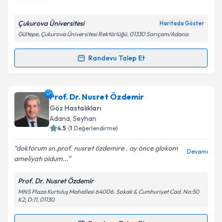
E-posta Adresiniz
Çukurova Üniversitesi
Haritada Göster
Gültepe, Çukurova Üniversitesi Rektörlüğü, 01330 Sarıçam/Adana
Kişisel verilerimin işlenmesine ilişkin
Aydınlatma
Randevu Talep Et
Randevu Takvimi Talebi
Metni
'ni okudum ve kişisel verilerimin belirtilen
kapsamda işlenmesini kabul ediyorum.
Prof. Dr. Selçuk Sızmaz
için randevu takvimi talebi
Prof. Dr. Nusret Özdemir
oluşturun. Size bu uzmandan randevu almanız için bir
Takvim Talebini Gönder
Göz Hastalıkları
takvim hazırlandığında e-posta ile bilgilendireceğiz.
Adana
,
Seyhan
4.5
(
1
Değerlendirme)
E-posta Adresiniz
doktorum sn.prof. nusret özdemire . ay önce glokom
Devamı
ameliyatı oldum...
Prof. Dr. Nusret Özdemir
Kişisel verilerimin işlenmesine ilişkin
Aydınlatma
MNS Plaza Kurtuluş Mahallesi 64006. Sokak & Cumhuriyet Cad. No:50
Metni
'ni okudum ve kişisel verilerimin belirtilen
K2, D:11, 01130
kapsamda işlenmesini kabul ediyorum.