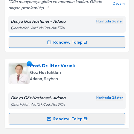
Dün muayeneye gittim ve memnun kaldım. Gözde
Devamı
oluşan problemi tıp...
Dünya Göz Hastanesi- Adana
Haritada Göster
Çınarlı Mah. Atatürk Cad. No: 37/A
Kişisel verilerimin işlenmesine ilişkin
Aydınlatma
Metni
'ni okudum ve kişisel verilerimin belirtilen
kapsamda işlenmesini kabul ediyorum.
Randevu Talep Et
Randevu Takvimi Talebi
Takvim Talebini Gönder
Op. Dr. Özcan Evyapan
için randevu takvimi talebi
Prof. Dr. İlter Varinli
oluşturun. Size bu uzmandan randevu almanız için bir
Göz Hastalıkları
takvim hazırlandığında e-posta ile bilgilendireceğiz.
Adana
,
Seyhan
E-posta Adresiniz
Dünya Göz Hastanesi- Adana
Haritada Göster
Çınarlı Mah. Atatürk Cad. No: 37/A
Kişisel verilerimin işlenmesine ilişkin
Aydınlatma
Randevu Talep Et
Randevu Takvimi Talebi
Metni
'ni okudum ve kişisel verilerimin belirtilen
kapsamda işlenmesini kabul ediyorum.