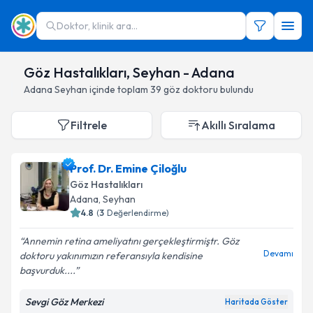
Doktor, klinik ara...
Göz Hastalıkları, Seyhan - Adana
Adana
Seyhan
içinde toplam
39
göz doktoru
bulundu
Filtrele
Akıllı Sıralama
Prof. Dr. Emine Çiloğlu
Göz Hastalıkları
Adana
,
Seyhan
4.8
(
3
Değerlendirme)
Annemin retina ameliyatını gerçekleştirmiştr. Göz
Devamı
doktoru yakınımızın referansıyla kendisine
başvurduk....
Sevgi Göz Merkezi
Haritada Göster