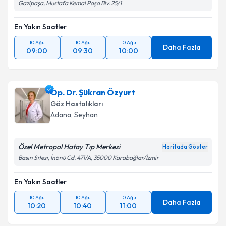
Gazipaşa, Mustafa Kemal Paşa Blv. 25/1
En Yakın Saatler
10 Ağu
10 Ağu
10 Ağu
Daha Fazla
09:00
09:30
10:00
Op. Dr. Şükran Özyurt
Göz Hastalıkları
Adana
,
Seyhan
Özel Metropol Hatay Tıp Merkezi
Haritada Göster
Basın Sitesi, İnönü Cd. 471/A, 35000 Karabağlar/İzmir
En Yakın Saatler
10 Ağu
10 Ağu
10 Ağu
Daha Fazla
10:20
10:40
11:00