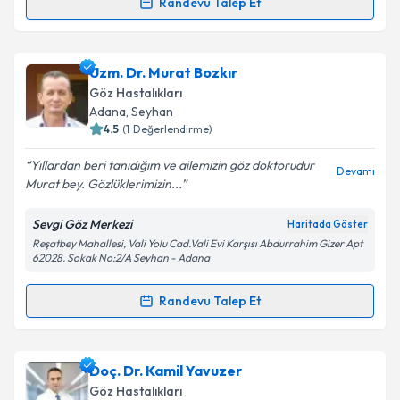
Randevu Talep Et
Randevu Takvimi Talebi
Takvim Talebini Gönder
Prof. Dr. Nusret Özdemir
için randevu takvimi talebi
Uzm. Dr. Murat Bozkır
oluşturun. Size bu uzmandan randevu almanız için bir
Göz Hastalıkları
takvim hazırlandığında e-posta ile bilgilendireceğiz.
Adana
,
Seyhan
4.5
(
1
Değerlendirme)
E-posta Adresiniz
Yıllardan beri tanıdığım ve ailemizin göz doktorudur
Devamı
Murat bey. Gözlüklerimizin...
Sevgi Göz Merkezi
Haritada Göster
Kişisel verilerimin işlenmesine ilişkin
Aydınlatma
Reşatbey Mahallesi, Vali Yolu Cad.Vali Evi Karşısı Abdurrahim Gizer Apt
Metni
'ni okudum ve kişisel verilerimin belirtilen
62028. Sokak No:2/A Seyhan - Adana
kapsamda işlenmesini kabul ediyorum.
Randevu Talep Et
Randevu Takvimi Talebi
Takvim Talebini Gönder
Uzm. Dr. Murat Bozkır
için randevu takvimi talebi
Doç. Dr. Kamil Yavuzer
oluşturun. Size bu uzmandan randevu almanız için bir
Göz Hastalıkları