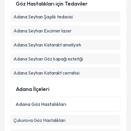
E-posta Adresiniz
Göz Hastalıkları
için Tedaviler
Adana Seyhan Şaşılık tedavisi
Kişisel verilerimin işlenmesine ilişkin
Aydınlatma
Adana Seyhan Excimer lazer
Metni
'ni okudum ve kişisel verilerimin belirtilen
kapsamda işlenmesini kabul ediyorum.
Adana Seyhan Katarakt ameliyatı
Adana Seyhan Göz kapağı estetiği
Takvim Talebini Gönder
Adana Seyhan Katarakt cerrahisi
Adana İlçeleri
Adana
Göz Hastalıkları
Çukurova
Göz Hastalıkları