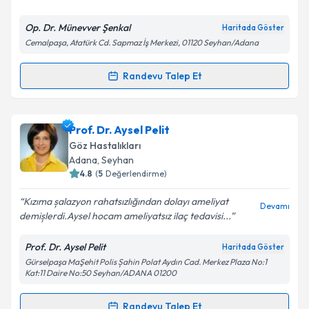
E-posta Adresiniz
Op. Dr. Münevver Şenkal
Haritada Göster
Cemalpaşa, Atatürk Cd. Sapmaz İş Merkezi, 01120 Seyhan/Adana
Kişisel verilerimin işlenmesine ilişkin
Aydınlatma
Randevu Talep Et
Randevu Takvimi Talebi
Metni
'ni okudum ve kişisel verilerimin belirtilen
kapsamda işlenmesini kabul ediyorum.
Op. Dr. Münevver Şenkal
için randevu takvimi talebi
Prof. Dr. Aysel Pelit
oluşturun. Size bu uzmandan randevu almanız için bir
Takvim Talebini Gönder
Göz Hastalıkları
takvim hazırlandığında e-posta ile bilgilendireceğiz.
Adana
,
Seyhan
4.8
(
5
Değerlendirme)
E-posta Adresiniz
Kızıma șalazyon rahatsızlığından dolayı ameliyat
Devamı
demișlerdi.Aysel hocam ameliyatsız ilaç tedavisi...
Prof. Dr. Aysel Pelit
Haritada Göster
Kişisel verilerimin işlenmesine ilişkin
Aydınlatma
Gürselpaşa MaŞehit Polis Șahin Polat Aydın Cad. Merkez Plaza No:1
Metni
'ni okudum ve kişisel verilerimin belirtilen
Kat:11 Daire No:50 Seyhan/ADANA 01200
kapsamda işlenmesini kabul ediyorum.
Randevu Talep Et