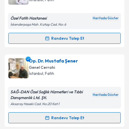
E-posta Adresiniz
Özel Fatih Hastanesi
Haritada Göster
İskenderpaşa Mah. Kıztaşı Cad. No: 6
Kişisel verilerimin işlenmesine ilişkin
Aydınlatma
Randevu Talep Et
Randevu Takvimi Talebi
Metni
'ni okudum ve kişisel verilerimin belirtilen
kapsamda işlenmesini kabul ediyorum.
Op. Dr. Hadi Serdar Yazıcı
için randevu takvimi
Op. Dr. Mustafa Şener
talebi oluşturun. Size bu uzmandan randevu almanız
Takvim Talebini Gönder
Genel Cerrahi
için bir takvim hazırlandığında e-posta ile
İstanbul
,
Fatih
bilgilendireceğiz.
E-posta Adresiniz
SAĞ-DAN Özel Sağlık Hizmetleri ve Tıbbi
Haritada Göster
Danışmanlık Ltd. Şti.
Aksaray Haseki Cad. No:20 Kat:1
Kişisel verilerimin işlenmesine ilişkin
Aydınlatma
Randevu Talep Et
Randevu Takvimi Talebi
Metni
'ni okudum ve kişisel verilerimin belirtilen