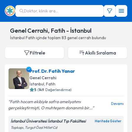
Doktor, klinik ara...
Genel Cerrahi, Fatih - İstanbul
İstanbul
Fatih
içinde toplam
83
genel cerrah
bulundu
Filtrele
Akıllı Sıralama
Prof. Dr. Fatih Yanar
Genel Cerrahi
İstanbul
,
Fatih
5
(
149
Değerlendirme)
Fatih hocam ekibiyle safra ameliyatımı
Devamı
gerçekleştirmişti, O muhteşem donanımlı bir...
İstanbul Üniversitesi İstanbul Tıp Fakültesi
Haritada Göster
Topkapı, Turgut Özal Millet Cd