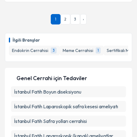
Takvim Talebini Gönder
Uzm. Dr. Ahmet Yalın İşcan
için randevu takvimi
1
2
3
›
talebi oluşturun. Size bu uzmandan randevu almanız
için bir takvim hazırlandığında e-posta ile
bilgilendireceğiz.
İlgili Branşlar
E-posta Adresiniz
Endokrin Cerrahisi
Meme Cerrahisi
Sertifikalı Medik
3
1
Kişisel verilerimin işlenmesine ilişkin
Aydınlatma
Genel Cerrahi
için Tedaviler
Metni
'ni okudum ve kişisel verilerimin belirtilen
kapsamda işlenmesini kabul ediyorum.
İstanbul Fatih Boyun diseksiyonu
İstanbul Fatih Laparoskopik safra kesesi ameliyatı
Takvim Talebini Gönder
İstanbul Fatih Safra yolları cerrahisi
İstanbul Fatih Laparoskopik (kapalı) ameliyatlar