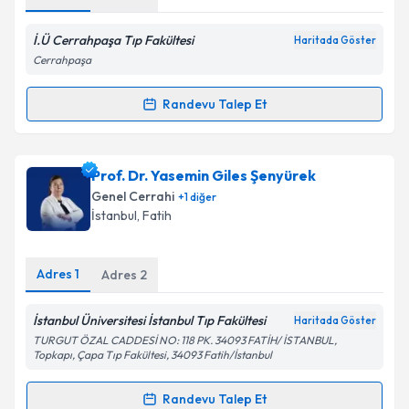
Kişisel verilerimin işlenmesine ilişkin
Aydınlatma
Metni
'ni okudum ve kişisel verilerimin belirtilen
kapsamda işlenmesini kabul ediyorum.
İ.Ü Cerrahpaşa Tıp Fakültesi
Haritada Göster
Cerrahpaşa
Takvim Talebini Gönder
Randevu Talep Et
Randevu Takvimi Talebi
Prof. Dr. Turgut İpek
için randevu takvimi talebi
Prof. Dr. Yasemin Giles Şenyürek
oluşturun. Size bu uzmandan randevu almanız için bir
Genel Cerrahi
+
1
diğer
takvim hazırlandığında e-posta ile bilgilendireceğiz.
İstanbul
,
Fatih
E-posta Adresiniz
Adres
1
Adres
2
İstanbul Üniversitesi İstanbul Tıp Fakültesi
Haritada Göster
Kişisel verilerimin işlenmesine ilişkin
Aydınlatma
TURGUT ÖZAL CADDESİ NO: 118 PK. 34093 FATİH/ İSTANBUL,
Metni
'ni okudum ve kişisel verilerimin belirtilen
Topkapı, Çapa Tıp Fakültesi, 34093 Fatih/İstanbul
kapsamda işlenmesini kabul ediyorum.
Randevu Talep Et
Randevu Takvimi Talebi