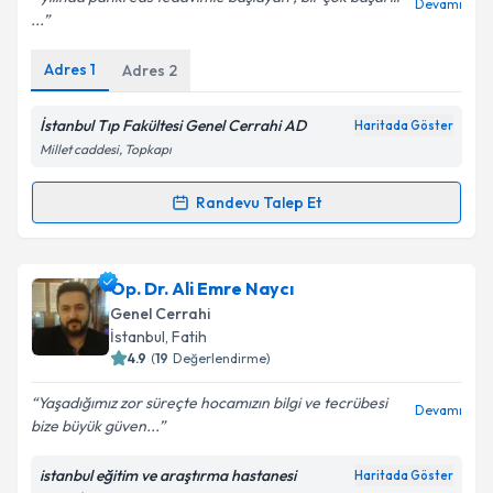
Devamı
...
Adres
1
Adres
2
Kişisel verilerimin işlenmesine ilişkin
Aydınlatma
Metni
'ni okudum ve kişisel verilerimin belirtilen
kapsamda işlenmesini kabul ediyorum.
İstanbul Tıp Fakültesi Genel Cerrahi AD
Haritada Göster
Millet caddesi, Topkapı
Takvim Talebini Gönder
Randevu Talep Et
Randevu Takvimi Talebi
Dr. Öğr. Üyesi Kürşat Rahmi Serin
için randevu
Op. Dr. Ali Emre Naycı
takvimi talebi oluşturun. Size bu uzmandan randevu
Genel Cerrahi
almanız için bir takvim hazırlandığında e-posta ile
İstanbul
,
Fatih
bilgilendireceğiz.
4.9
(
19
Değerlendirme)
E-posta Adresiniz
Yaşadığımız zor süreçte hocamızın bilgi ve tecrübesi
Devamı
bize büyük güven...
istanbul eğitim ve araştırma hastanesi
Haritada Göster