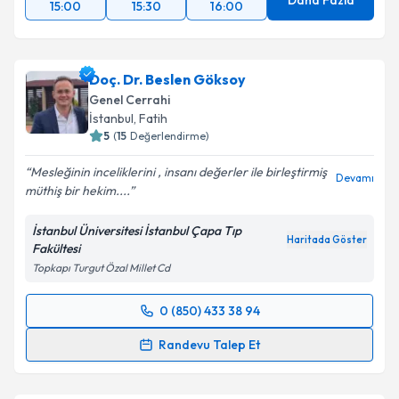
Daha Fazla
15:00
15:30
16:00
Doç. Dr. Beslen Göksoy
Genel Cerrahi
İstanbul
,
Fatih
5
(
15
Değerlendirme)
Mesleğinin inceliklerini , insanı değerler ile birleştirmiş
Devamı
müthiş bir hekim....
İstanbul Üniversitesi İstanbul Çapa Tıp
Haritada Göster
Fakültesi
Topkapı Turgut Özal Millet Cd
0 (850) 433 38 94
Randevu Takvimi Talebi
Randevu Talep Et
Doç. Dr. Beslen Göksoy
için randevu takvimi talebi
oluşturun. Size bu uzmandan randevu almanız için bir