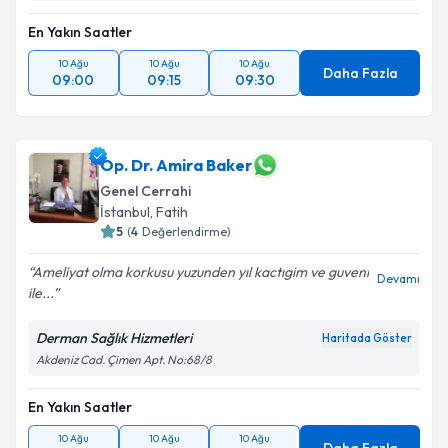
En Yakın Saatler
10 Ağu
10 Ağu
10 Ağu
Daha Fazla
09:00
09:15
09:30
Op. Dr. Amira Baker
Genel Cerrahi
İstanbul
,
Fatih
5
(
4
Değerlendirme)
Ameliyat olma korkusu yuzunden yıl kactıgim ve guveni
Devamı
ile...
Derman Sağlık Hizmetleri
Haritada Göster
Akdeniz Cad. Çimen Apt. No:68/8
En Yakın Saatler
10 Ağu
10 Ağu
10 Ağu