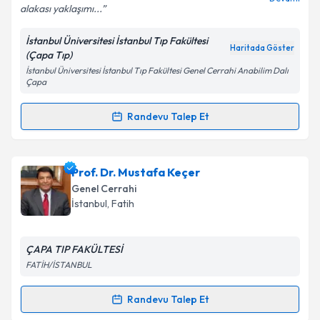
alakası yaklaşımı...
İstanbul Üniversitesi İstanbul Tıp Fakültesi
Kişisel verilerimin işlenmesine ilişkin
Aydınlatma
Haritada Göster
(Çapa Tıp)
Metni
'ni okudum ve kişisel verilerimin belirtilen
İstanbul Üniversitesi İstanbul Tıp Fakültesi Genel Cerrahi Anabilim Dalı
kapsamda işlenmesini kabul ediyorum.
Çapa
Randevu Talep Et
Takvim Talebini Gönder
Randevu Takvimi Talebi
Prof. Dr. Beyza Özçınar
için randevu takvimi talebi
Prof. Dr. Mustafa Keçer
oluşturun. Size bu uzmandan randevu almanız için bir
Genel Cerrahi
takvim hazırlandığında e-posta ile bilgilendireceğiz.
İstanbul
,
Fatih
E-posta Adresiniz
ÇAPA TIP FAKÜLTESİ
FATİH/İSTANBUL
Kişisel verilerimin işlenmesine ilişkin
Aydınlatma
Randevu Talep Et
Randevu Takvimi Talebi
Metni
'ni okudum ve kişisel verilerimin belirtilen