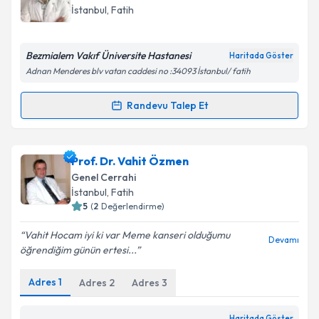
takvim hazırlandığında e-posta ile bilgilendireceğiz.
İstanbul
,
Fatih
E-posta Adresiniz
Bezmialem Vakıf Üniversite Hastanesi
Haritada Göster
Adnan Menderes blv vatan caddesi no :34093 İstanbul/ fatih
Kişisel verilerimin işlenmesine ilişkin
Aydınlatma
Randevu Talep Et
Randevu Takvimi Talebi
Metni
'ni okudum ve kişisel verilerimin belirtilen
kapsamda işlenmesini kabul ediyorum.
Prof. Dr. Ertan Bülbüloğlu
için randevu takvimi
Prof. Dr. Vahit Özmen
talebi oluşturun. Size bu uzmandan randevu almanız
Takvim Talebini Gönder
Genel Cerrahi
için bir takvim hazırlandığında e-posta ile
İstanbul
,
Fatih
bilgilendireceğiz.
5
(
2
Değerlendirme)
E-posta Adresiniz
Vahit Hocam iyi ki var Meme kanseri olduğumu
Devamı
öğrendiğim günün ertesi...
Adres
1
Adres
2
Adres
3
Kişisel verilerimin işlenmesine ilişkin
Aydınlatma
Metni
'ni okudum ve kişisel verilerimin belirtilen
Haritada Göster