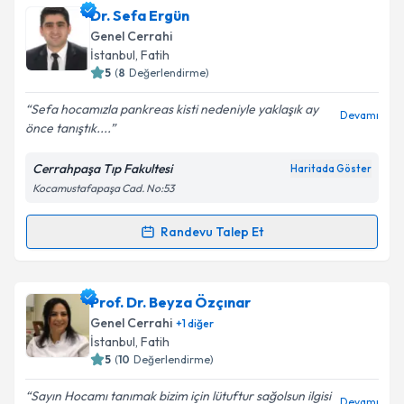
Dr. Sefa Ergün
takvim hazırlandığında e-posta ile bilgilendireceğiz.
Genel Cerrahi
E-posta Adresiniz
İstanbul
,
Fatih
5
(
8
Değerlendirme)
Sefa hocamızla pankreas kisti nedeniyle yaklaşık ay
Devamı
önce tanıştık....
Kişisel verilerimin işlenmesine ilişkin
Aydınlatma
Metni
'ni okudum ve kişisel verilerimin belirtilen
Cerrahpaşa Tıp Fakultesi
Haritada Göster
kapsamda işlenmesini kabul ediyorum.
Kocamustafapaşa Cad. No:53
Takvim Talebini Gönder
Randevu Talep Et
Randevu Takvimi Talebi
Dr. Sefa Ergün
için randevu takvimi talebi oluşturun.
Prof. Dr. Beyza Özçınar
Size bu uzmandan randevu almanız için bir takvim
Genel Cerrahi
+
1
diğer
hazırlandığında e-posta ile bilgilendireceğiz.
İstanbul
,
Fatih
5
(
10
Değerlendirme)
E-posta Adresiniz
Sayın Hocamı tanımak bizim için lütuftur sağolsun ilgisi
Devamı