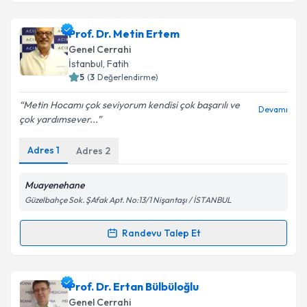
kapsamda işlenmesini kabul ediyorum.
Prof. Dr. Mustafa Keçer
için randevu takvimi talebi
Prof. Dr. Metin Ertem
oluşturun. Size bu uzmandan randevu almanız için bir
Takvim Talebini Gönder
Genel Cerrahi
takvim hazırlandığında e-posta ile bilgilendireceğiz.
İstanbul
,
Fatih
5
(
3
Değerlendirme)
E-posta Adresiniz
Metin Hocamı çok seviyorum kendisi çok başarılı ve
Devamı
çok yardımsever...
Adres
1
Adres
2
Kişisel verilerimin işlenmesine ilişkin
Aydınlatma
Metni
'ni okudum ve kişisel verilerimin belirtilen
kapsamda işlenmesini kabul ediyorum.
Muayenehane
Güzelbahçe Sok. ŞAfak Apt. No:13/1 Nişantaşı / İSTANBUL
Takvim Talebini Gönder
Randevu Talep Et
Randevu Takvimi Talebi
Prof. Dr. Metin Ertem
için randevu takvimi talebi
Prof. Dr. Ertan Bülbüloğlu
oluşturun. Size bu uzmandan randevu almanız için bir
Genel Cerrahi