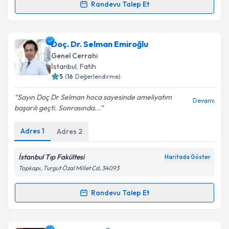
Randevu Talep Et
Randevu Takvimi Talebi
Prof. Dr. Recep Özgültekin
için randevu takvimi
Doç. Dr. Selman Emiroğlu
talebi oluşturun. Size bu uzmandan randevu almanız
Genel Cerrahi
için bir takvim hazırlandığında e-posta ile
İstanbul
,
Fatih
bilgilendireceğiz.
5
(
16
Değerlendirme)
E-posta Adresiniz
Sayın Doç Dr Selman hoca sayesinde ameliyatım
Devamı
başarılı geçti. Sonrasında...
Adres
1
Adres
2
Kişisel verilerimin işlenmesine ilişkin
Aydınlatma
Metni
'ni okudum ve kişisel verilerimin belirtilen
İstanbul Tıp Fakültesi
Haritada Göster
kapsamda işlenmesini kabul ediyorum.
Topkapı, Turgut Özal Millet Cd, 34093
Randevu Talep Et
Takvim Talebini Gönder
Randevu Takvimi Talebi