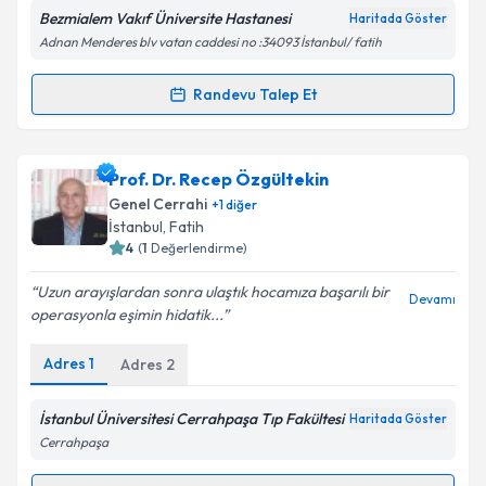
Bezmialem Vakıf Üniversite Hastanesi
Haritada Göster
Kişisel verilerimin işlenmesine ilişkin
Aydınlatma
Adnan Menderes blv vatan caddesi no :34093 İstanbul/ fatih
Metni
'ni okudum ve kişisel verilerimin belirtilen
kapsamda işlenmesini kabul ediyorum.
Randevu Talep Et
Randevu Takvimi Talebi
Takvim Talebini Gönder
Doç. Dr. Enver Kunduz
için randevu takvimi talebi
Prof. Dr. Recep Özgültekin
oluşturun. Size bu uzmandan randevu almanız için bir
Genel Cerrahi
+
1
diğer
takvim hazırlandığında e-posta ile bilgilendireceğiz.
İstanbul
,
Fatih
4
(
1
Değerlendirme)
E-posta Adresiniz
Uzun arayışlardan sonra ulaştık hocamıza başarılı bir
Devamı
operasyonla eşimin hidatik...
Adres
1
Adres
2
Kişisel verilerimin işlenmesine ilişkin
Aydınlatma
Metni
'ni okudum ve kişisel verilerimin belirtilen
kapsamda işlenmesini kabul ediyorum.
İstanbul Üniversitesi Cerrahpaşa Tıp Fakültesi
Haritada Göster
Cerrahpaşa
Takvim Talebini Gönder