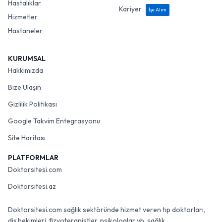
Hastalıklar
Kariyer
İşe Alım
Hizmetler
Hastaneler
KURUMSAL
Hakkımızda
Bize Ulaşın
Gizlilik Politikası
Google Takvim Entegrasyonu
Site Haritası
PLATFORMLAR
Doktorsitesi.com
Doktorsitesi.az
Doktorsitesi.com sağlık sektöründe hizmet veren tıp doktorları,
diş hekimleri, fizyoterapistler, psikologlar vb. sağlık