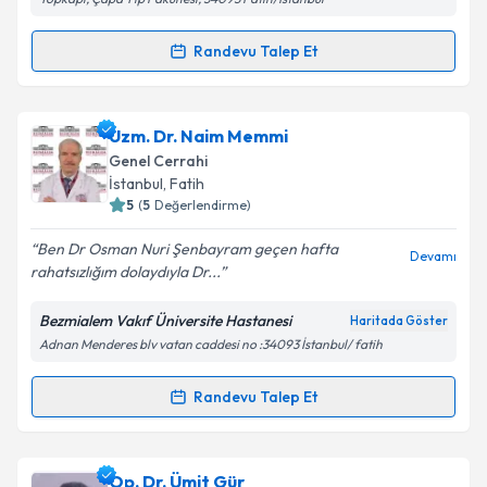
kapsamda işlenmesini kabul ediyorum.
Randevu Talep Et
Randevu Takvimi Talebi
Takvim Talebini Gönder
Op. Dr. İsmail Cem Sormaz
için randevu takvimi
Uzm. Dr. Naim Memmi
talebi oluşturun. Size bu uzmandan randevu almanız
Genel Cerrahi
için bir takvim hazırlandığında e-posta ile
İstanbul
,
Fatih
bilgilendireceğiz.
5
(
5
Değerlendirme)
E-posta Adresiniz
Ben Dr Osman Nuri Şenbayram geçen hafta
Devamı
rahatsızlığım dolaydıyla Dr...
Bezmialem Vakıf Üniversite Hastanesi
Haritada Göster
Adnan Menderes blv vatan caddesi no :34093 İstanbul/ fatih
Kişisel verilerimin işlenmesine ilişkin
Aydınlatma
Metni
'ni okudum ve kişisel verilerimin belirtilen
kapsamda işlenmesini kabul ediyorum.
Randevu Talep Et
Randevu Takvimi Talebi
Takvim Talebini Gönder
Uzm. Dr. Naim Memmi
için randevu takvimi talebi
Op. Dr. Ümit Gür