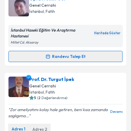
oluşturun. Size bu uzmandan randevu almanız için bir
Genel Cerrahi
takvim hazırlandığında e-posta ile bilgilendireceğiz.
İstanbul
,
Fatih
E-posta Adresiniz
İstanbul Haseki Eğitim Ve Araştırma
Haritada Göster
Hastanesi
Millet Cd. Aksaray
Kişisel verilerimin işlenmesine ilişkin
Aydınlatma
Metni
'ni okudum ve kişisel verilerimin belirtilen
Randevu Talep Et
Randevu Takvimi Talebi
kapsamda işlenmesini kabul ediyorum.
Op. Dr. Ümit Gür
için randevu takvimi talebi
Prof. Dr. Turgut İpek
Takvim Talebini Gönder
oluşturun. Size bu uzmandan randevu almanız için bir
Genel Cerrahi
takvim hazırlandığında e-posta ile bilgilendireceğiz.
İstanbul
,
Fatih
5
(
2
Değerlendirme)
E-posta Adresiniz
Zor ameliyatımı kolay hale getiren, beni kısa zamanda
Devamı
saglıgıma...
Adres
1
Adres
2