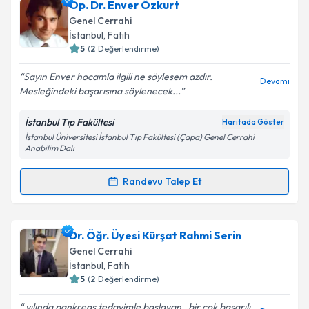
Doç. Dr. Selman Emiroğlu
için randevu takvimi
Op. Dr. Enver Özkurt
talebi oluşturun. Size bu uzmandan randevu almanız
Genel Cerrahi
için bir takvim hazırlandığında e-posta ile
İstanbul
,
Fatih
bilgilendireceğiz.
5
(
2
Değerlendirme)
E-posta Adresiniz
Sayın Enver hocamla ilgili ne söylesem azdır.
Devamı
Mesleğindeki başarısına söylenecek...
İstanbul Tıp Fakültesi
Haritada Göster
İstanbul Üniversitesi İstanbul Tıp Fakültesi (Çapa) Genel Cerrahi
Kişisel verilerimin işlenmesine ilişkin
Aydınlatma
Anabilim Dalı
Metni
'ni okudum ve kişisel verilerimin belirtilen
kapsamda işlenmesini kabul ediyorum.
Randevu Talep Et
Randevu Takvimi Talebi
Takvim Talebini Gönder
Op. Dr. Enver Özkurt
için randevu takvimi talebi
Dr. Öğr. Üyesi Kürşat Rahmi Serin
oluşturun. Size bu uzmandan randevu almanız için bir
Genel Cerrahi
takvim hazırlandığında e-posta ile bilgilendireceğiz.
İstanbul
,
Fatih
5
(
2
Değerlendirme)
E-posta Adresiniz
yılında pankreas tedavimle başlayan , bir çok başarılı