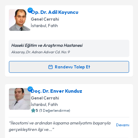
kapsamda işlenmesini kabul ediyorum.
Op. Dr. Mustafa Şener
için randevu takvimi talebi
Op. Dr. Adil Koyuncu
oluşturun. Size bu uzmandan randevu almanız için bir
Takvim Talebini Gönder
Genel Cerrahi
takvim hazırlandığında e-posta ile bilgilendireceğiz.
İstanbul
,
Fatih
E-posta Adresiniz
Haseki Eğitim ve Araştırma Hastanesi
Aksaray, Dr. Adnan Adıvar Cd. No: 9
Kişisel verilerimin işlenmesine ilişkin
Aydınlatma
Randevu Talep Et
Randevu Takvimi Talebi
Metni
'ni okudum ve kişisel verilerimin belirtilen
kapsamda işlenmesini kabul ediyorum.
Op. Dr. Adil Koyuncu
için randevu takvimi talebi
Doç. Dr. Enver Kunduz
oluşturun. Size bu uzmandan randevu almanız için bir
Takvim Talebini Gönder
Genel Cerrahi
takvim hazırlandığında e-posta ile bilgilendireceğiz.
İstanbul
,
Fatih
5
(
1
Değerlendirme)
E-posta Adresiniz
İleostomi ve ardından kapama ameliyatımı başarıyla
Devamı
gerçekleştiren ilgi ve...