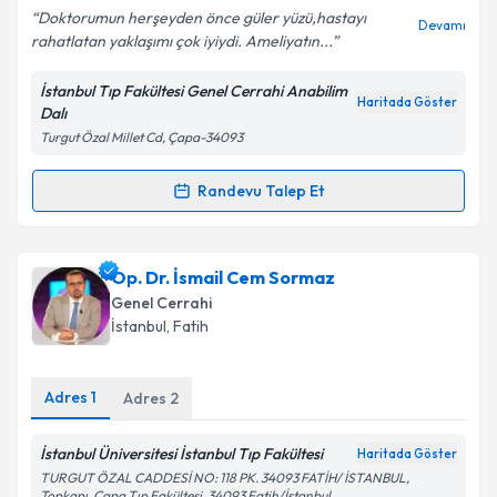
Doktorumun herşeyden önce güler yüzü,hastayı
Devamı
rahatlatan yaklaşımı çok iyiydi. Ameliyatın...
İstanbul Tıp Fakültesi Genel Cerrahi Anabilim
Kişisel verilerimin işlenmesine ilişkin
Aydınlatma
Haritada Göster
Dalı
Metni
'ni okudum ve kişisel verilerimin belirtilen
Turgut Özal Millet Cd, Çapa-34093
kapsamda işlenmesini kabul ediyorum.
Randevu Talep Et
Randevu Takvimi Talebi
Takvim Talebini Gönder
Prof. Dr. Levent Avtan
için randevu takvimi talebi
Op. Dr. İsmail Cem Sormaz
oluşturun. Size bu uzmandan randevu almanız için bir
Genel Cerrahi
takvim hazırlandığında e-posta ile bilgilendireceğiz.
İstanbul
,
Fatih
E-posta Adresiniz
Adres
1
Adres
2
İstanbul Üniversitesi İstanbul Tıp Fakültesi
Haritada Göster
Kişisel verilerimin işlenmesine ilişkin
Aydınlatma
TURGUT ÖZAL CADDESİ NO: 118 PK. 34093 FATİH/ İSTANBUL,
Metni
'ni okudum ve kişisel verilerimin belirtilen
Topkapı, Çapa Tıp Fakültesi, 34093 Fatih/İstanbul