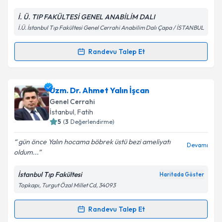
E-posta Adresiniz
İ. Ü. TIP FAKÜLTESİ GENEL ANABİLİM DALI
İ.Ü. İstanbul Tıp Fakültesi Genel Cerrahi Anabilim Dalı Çapa / İSTANBUL
Kişisel verilerimin işlenmesine ilişkin
Aydınlatma
Randevu Talep Et
Randevu Takvimi Talebi
Metni
'ni okudum ve kişisel verilerimin belirtilen
kapsamda işlenmesini kabul ediyorum.
Prof. Dr. Selçuk Özarmağan
için randevu takvimi
Uzm. Dr. Ahmet Yalın İşcan
talebi oluşturun. Size bu uzmandan randevu almanız
Takvim Talebini Gönder
Genel Cerrahi
için bir takvim hazırlandığında e-posta ile
İstanbul
,
Fatih
bilgilendireceğiz.
5
(
3
Değerlendirme)
E-posta Adresiniz
gün önce Yalın hocama böbrek üstü bezi ameliyatı
Devamı
oldum...
İstanbul Tıp Fakültesi
Haritada Göster
Topkapı, Turgut Özal Millet Cd, 34093
Kişisel verilerimin işlenmesine ilişkin
Aydınlatma
Metni
'ni okudum ve kişisel verilerimin belirtilen
kapsamda işlenmesini kabul ediyorum.
Randevu Talep Et
Randevu Takvimi Talebi