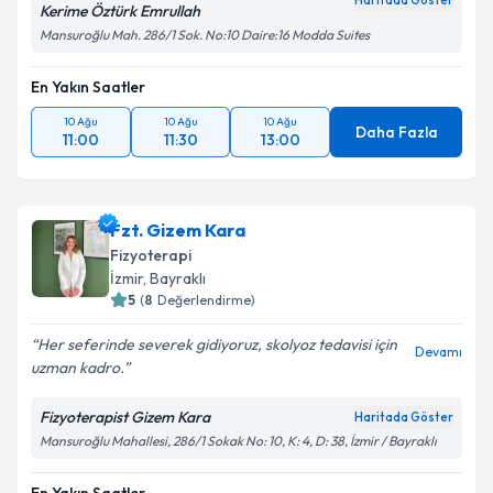
Haritada Göster
Kerime Öztürk Emrullah
Mansuroğlu Mah. 286/1 Sok. No:10 Daire:16 Modda Suites
En Yakın Saatler
10 Ağu
10 Ağu
10 Ağu
Daha Fazla
11:00
11:30
13:00
Fzt. Gizem Kara
Fizyoterapi
İzmir
,
Bayraklı
5
(
8
Değerlendirme)
Her seferinde severek gidiyoruz, skolyoz tedavisi için
Devamı
uzman kadro.
Fizyoterapist Gizem Kara
Haritada Göster
Mansuroğlu Mahallesi, 286/1 Sokak No: 10, K: 4, D: 38, İzmir / Bayraklı