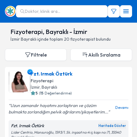
Doktor, klinik ara...
Fizyoterapi, Bayraklı - İzmir
İzmir
Bayraklı
içinde toplam
20
fizyoterapist
bulundu
Filtrele
Akıllı Sıralama
Fzt. Irmak Öztürk
Fizyoterapi
İzmir
,
Bayraklı
5
(
15
Değerlendirme)
Uzun zamandır hayatımı zorlaştıran ve çözüm
Devamı
bulmakta zorlandığım pelvik ağrılarım/şikayetlerim...
Fzt. Irmak Öztürk
Haritada Göster
Lider Centrio, Mansuroğlu, 1593/1. Sk. inşaat no:4 iç kapı no:71, 35540