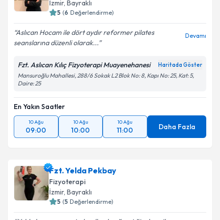
İzmir
,
Bayraklı
5
(
6
Değerlendirme)
Aslıcan Hocam ile dört aydır reformer pilates
Devamı
seanslarına düzenli olarak...
Fzt. Aslıcan Kılıç Fizyoterapi Muayenehanesi
Haritada Göster
Mansuroğlu Mahallesi, 288/6 Sokak L2 Blok No: 8, Kapı No: 25, Kat: 5,
Daire: 25
En Yakın Saatler
10 Ağu
10 Ağu
10 Ağu
Daha Fazla
09:00
10:00
11:00
Fzt. Yelda Pekbay
Fizyoterapi
İzmir
,
Bayraklı
5
(
5
Değerlendirme)