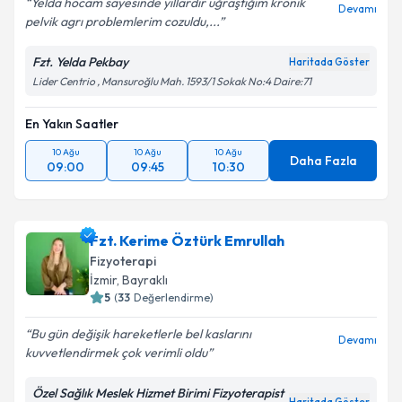
Yelda hocam sayesinde yıllardır uğraştığim kronik
Devamı
pelvik agrı problemlerim cozuldu,...
Fzt. Yelda Pekbay
Haritada Göster
Lider Centrio , Mansuroğlu Mah. 1593/1 Sokak No:4 Daire:71
En Yakın Saatler
10 Ağu
10 Ağu
10 Ağu
Daha Fazla
09:00
09:45
10:30
Fzt. Kerime Öztürk Emrullah
Fizyoterapi
İzmir
,
Bayraklı
5
(
33
Değerlendirme)
Bu gün değişik hareketlerle bel kaslarını
Devamı
kuvvetlendirmek çok verimli oldu
Özel Sağlık Meslek Hizmet Birimi Fizyoterapist