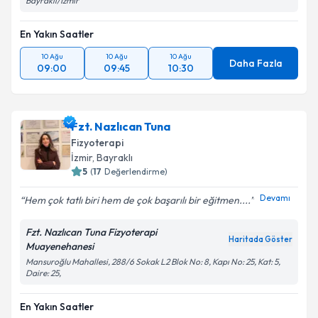
Bayraklı/İzmir
En Yakın Saatler
10 Ağu
10 Ağu
10 Ağu
Daha Fazla
09:00
09:45
10:30
Fzt. Nazlıcan Tuna
Fizyoterapi
İzmir
,
Bayraklı
5
(
17
Değerlendirme)
Devamı
Hem çok tatlı biri hem de çok başarılı bir eğitmen....
Fzt. Nazlıcan Tuna Fizyoterapi
Haritada Göster
Muayenehanesi
Mansuroğlu Mahallesi, 288/6 Sokak L2 Blok No: 8, Kapı No: 25, Kat: 5,
Daire: 25,
En Yakın Saatler