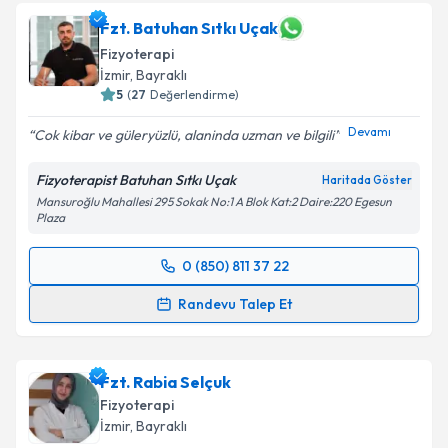
Fzt. Batuhan Sıtkı Uçak
Fizyoterapi
İzmir
,
Bayraklı
5
(
27
Değerlendirme)
Devamı
Cok kibar ve güleryüzlü, alaninda uzman ve bilgili
Fizyoterapist Batuhan Sıtkı Uçak
Haritada Göster
Mansuroğlu Mahallesi 295 Sokak No:1 A Blok Kat:2 Daire:220 Egesun
Plaza
0 (850) 811 37 22
Randevu Takvimi Talebi
Randevu Talep Et
Fzt. Batuhan Sıtkı Uçak
için randevu takvimi talebi
oluşturun. Size bu uzmandan randevu almanız için bir
Fzt. Rabia Selçuk
takvim hazırlandığında e-posta ile bilgilendireceğiz.
Fizyoterapi
E-posta Adresiniz
İzmir
,
Bayraklı