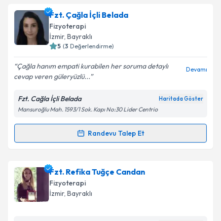
Fzt. Neylin Kurt
için randevu takvimi talebi oluşturun.
Fzt. Çağla İçli Belada
Takvim Talebini Gönder
Size bu uzmandan randevu almanız için bir takvim
Fizyoterapi
hazırlandığında e-posta ile bilgilendireceğiz.
İzmir
,
Bayraklı
5
(
3
Değerlendirme)
E-posta Adresiniz
Çağla hanım empati kurabilen her soruma detaylı
Devamı
cevap veren güleryüzlü...
Fzt. Cağla İçli Belada
Haritada Göster
Kişisel verilerimin işlenmesine ilişkin
Aydınlatma
Mansuroğlu Mah. 1593/1 Sok. Kapı No:30 Lider Centrio
Metni
'ni okudum ve kişisel verilerimin belirtilen
kapsamda işlenmesini kabul ediyorum.
Randevu Talep Et
Randevu Takvimi Talebi
Takvim Talebini Gönder
Fzt. Çağla İçli Belada
için randevu takvimi talebi
Fzt. Refika Tuğçe Candan
oluşturun. Size bu uzmandan randevu almanız için bir
Fizyoterapi
takvim hazırlandığında e-posta ile bilgilendireceğiz.
İzmir
,
Bayraklı
E-posta Adresiniz