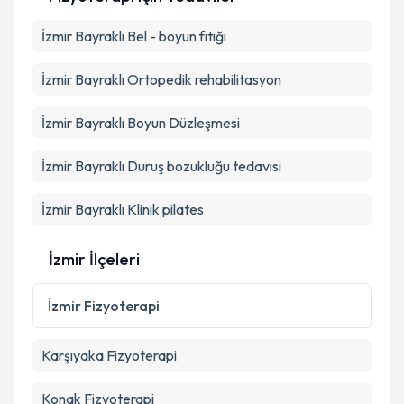
E-posta Adresiniz
İzmir Bayraklı Bel - boyun fıtığı
İzmir Bayraklı Ortopedik rehabilitasyon
Kişisel verilerimin işlenmesine ilişkin
Aydınlatma
İzmir Bayraklı Boyun Düzleşmesi
Metni
'ni okudum ve kişisel verilerimin belirtilen
kapsamda işlenmesini kabul ediyorum.
İzmir Bayraklı Duruş bozukluğu tedavisi
İzmir Bayraklı Klinik pilates
Takvim Talebini Gönder
İzmir İlçeleri
İzmir
Fizyoterapi
Karşıyaka
Fizyoterapi
Konak
Fizyoterapi