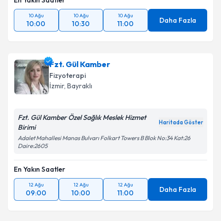
En Yakın Saatler
10 Ağu
10 Ağu
10 Ağu
Daha Fazla
10:00
10:30
11:00
Fzt. Gül Kamber
Fizyoterapi
İzmir
,
Bayraklı
Fzt. Gül Kamber Özel Sağlık Meslek Hizmet
Haritada Göster
Birimi
Adalet Mahallesi Manas Bulvarı Folkart Towers B Blok No:34 Kat:26
Daire:2605
En Yakın Saatler
12 Ağu
12 Ağu
12 Ağu
Daha Fazla
09:00
10:00
11:00