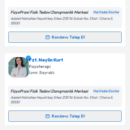
FizyoPraxi Fizik Tedavi Danışmanlık Merkezi
Haritada Göster
Adalet Mahallesi Hayati bey Sitesi 2131/16 Sokak No: 3 Kat : 1 Daire:3,
Kişisel verilerimin işlenmesine ilişkin
Aydınlatma
35530
Metni
'ni okudum ve kişisel verilerimin belirtilen
kapsamda işlenmesini kabul ediyorum.
Randevu Talep Et
Randevu Takvimi Talebi
Takvim Talebini Gönder
Fzt. Rabia Selçuk
için randevu takvimi talebi
Fzt. Neylin Kurt
oluşturun. Size bu uzmandan randevu almanız için bir
Fizyoterapi
takvim hazırlandığında e-posta ile bilgilendireceğiz.
İzmir
,
Bayraklı
E-posta Adresiniz
FizyoPraxi Fizik Tedavi Danışmanlık Merkezi
Haritada Göster
Adalet Mahallesi Hayati bey Sitesi 2131/16 Sokak No: 3 Kat : 1 Daire:3,
35530
Kişisel verilerimin işlenmesine ilişkin
Aydınlatma
Randevu Talep Et
Metni
'ni okudum ve kişisel verilerimin belirtilen
Randevu Takvimi Talebi
kapsamda işlenmesini kabul ediyorum.