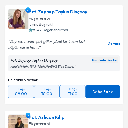
Fzt. Zeynep Taşkın Dinçsoy
Fizyoterapi
İzmir
,
Bayraklı
5
(
42
Değerlendirme)
Zeynep hanım çok güler yüzlü bir insan bizi
Devamı
bilgilendirdi her...
Fzt. Zeynep Taşkın Dinçsoy
Haritada Göster
Adalet Mah. 1593/1 Sok No:5 H5 Blok Daire:1
En Yakın Saatler
10 Ağu
10 Ağu
10 Ağu
Daha Fazla
09:00
10:00
11:00
Fzt. Aslıcan Kılıç
Fizyoterapi