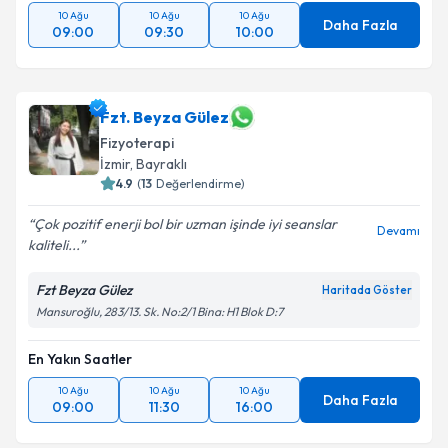
10 Ağu
10 Ağu
10 Ağu
Daha Fazla
09:00
09:30
10:00
Fzt. Beyza Gülez
Fizyoterapi
İzmir
,
Bayraklı
4.9
(
13
Değerlendirme)
Çok pozitif enerji bol bir uzman işinde iyi seanslar
Devamı
kaliteli...
Fzt Beyza Gülez
Haritada Göster
Mansuroğlu, 283/13. Sk. No:2/1 Bina: H1 Blok D:7
En Yakın Saatler
10 Ağu
10 Ağu
10 Ağu
Daha Fazla
09:00
11:30
16:00