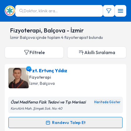
Doktor, klinik ara...
Fizyoterapi, Balçova - İzmir
İzmir
Balçova
içinde toplam
4
fizyoterapist
bulundu
Filtrele
Akıllı Sıralama
Fzt. Ertunç Yıldız
Fizyoterapi
İzmir
,
Balçova
Özel Medifema Fizik Tedavi ve Tıp Merkezi
Haritada Göster
Korutürk Mah. Şimşek Sok. No: 40
Randevu Talep Et
Randevu Takvimi Talebi