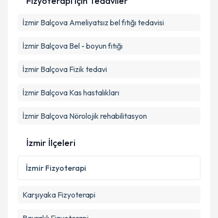
Fizyoterapi
için Tedaviler
hazırlandığında e-posta ile bilgilendireceğiz.
E-posta Adresiniz
İzmir Balçova Ameliyatsız bel fıtığı tedavisi
İzmir Balçova Bel - boyun fıtığı
Kişisel verilerimin işlenmesine ilişkin
Aydınlatma
İzmir Balçova Fizik tedavi
Metni
'ni okudum ve kişisel verilerimin belirtilen
kapsamda işlenmesini kabul ediyorum.
İzmir Balçova Kas hastalıkları
İzmir Balçova Nörolojik rehabilitasyon
Takvim Talebini Gönder
İzmir İlçeleri
İzmir
Fizyoterapi
Karşıyaka
Fizyoterapi