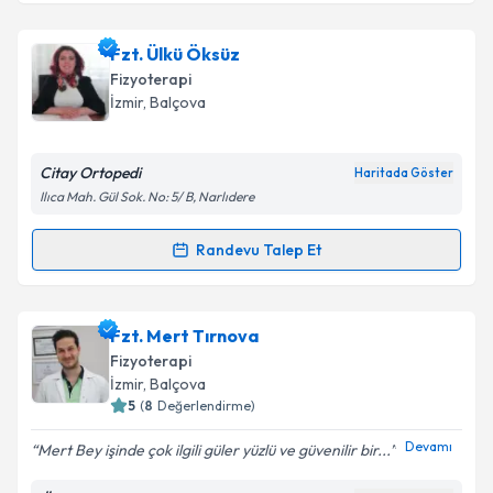
Fzt. Ertunç Yıldız
için randevu takvimi talebi
Fzt. Ülkü Öksüz
oluşturun. Size bu uzmandan randevu almanız için bir
Fizyoterapi
takvim hazırlandığında e-posta ile bilgilendireceğiz.
İzmir
,
Balçova
E-posta Adresiniz
Citay Ortopedi
Haritada Göster
Ilıca Mah. Gül Sok. No: 5/ B, Narlıdere
Kişisel verilerimin işlenmesine ilişkin
Aydınlatma
Randevu Talep Et
Randevu Takvimi Talebi
Metni
'ni okudum ve kişisel verilerimin belirtilen
kapsamda işlenmesini kabul ediyorum.
Fzt. Ülkü Öksüz
için randevu takvimi talebi oluşturun.
Fzt. Mert Tırnova
Size bu uzmandan randevu almanız için bir takvim
Takvim Talebini Gönder
Fizyoterapi
hazırlandığında e-posta ile bilgilendireceğiz.
İzmir
,
Balçova
5
(
8
Değerlendirme)
E-posta Adresiniz
Devamı
Mert Bey işinde çok ilgili güler yüzlü ve güvenilir bir...