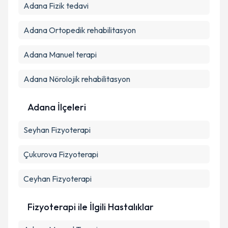
Kişisel verilerimin işlenmesine ilişkin
Aydınlatma
Adana Fizik tedavi
Metni
'ni okudum ve kişisel verilerimin belirtilen
kapsamda işlenmesini kabul ediyorum.
Adana Ortopedik rehabilitasyon
Adana Manuel terapi
Takvim Talebini Gönder
Adana Nörolojik rehabilitasyon
Adana İlçeleri
Seyhan
Fizyoterapi
Çukurova
Fizyoterapi
Ceyhan
Fizyoterapi
Fizyoterapi ile İlgili Hastalıklar