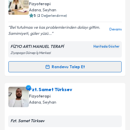
oluşturun. Size bu uzmandan randevu almanız için bir
Fizyoterapi
takvim hazırlandığında e-posta ile bilgilendireceğiz.
Adana
,
Seyhan
5
(
2
Değerlendirme)
E-posta Adresiniz
Bel tutulması ve kas problemlerinden dolayı gittim.
Devamı
Samimiyeti, güler yüzü...
FİZYO ARTI MANUEL TERAPİ
Haritada Göster
Kişisel verilerimin işlenmesine ilişkin
Aydınlatma
Ziyapaşa Günep İş Merkezi
Metni
'ni okudum ve kişisel verilerimin belirtilen
kapsamda işlenmesini kabul ediyorum.
Randevu Talep Et
Randevu Takvimi Talebi
Takvim Talebini Gönder
Fzt. ITIR SAZ
için randevu takvimi talebi oluşturun.
Fzt. Samet Türksev
Size bu uzmandan randevu almanız için bir takvim
Fizyoterapi
hazırlandığında e-posta ile bilgilendireceğiz.
Adana
,
Seyhan
E-posta Adresiniz
Fzt. Samet Türksev