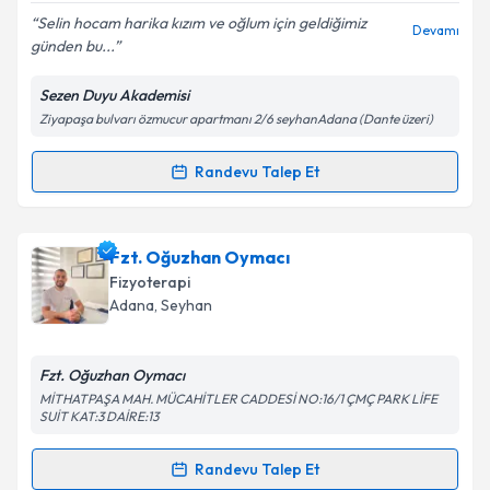
Selin hocam harika kızım ve oğlum için geldiğimiz
Devamı
günden bu...
Sezen Duyu Akademisi
Kişisel verilerimin işlenmesine ilişkin
Aydınlatma
Ziyapaşa bulvarı özmucur apartmanı 2/6 seyhanAdana (Dante üzeri)
Metni
'ni okudum ve kişisel verilerimin belirtilen
kapsamda işlenmesini kabul ediyorum.
Randevu Talep Et
Randevu Takvimi Talebi
Takvim Talebini Gönder
Fzt. Selin Sezen
için randevu takvimi talebi oluşturun.
Fzt. Oğuzhan Oymacı
Size bu uzmandan randevu almanız için bir takvim
Fizyoterapi
hazırlandığında e-posta ile bilgilendireceğiz.
Adana
,
Seyhan
E-posta Adresiniz
Fzt. Oğuzhan Oymacı
MİTHATPAŞA MAH. MÜCAHİTLER CADDESİ NO:16/1 ÇMÇ PARK LİFE
SUİT KAT:3 DAİRE:13
Kişisel verilerimin işlenmesine ilişkin
Aydınlatma
Randevu Talep Et
Metni
'ni okudum ve kişisel verilerimin belirtilen
Randevu Takvimi Talebi