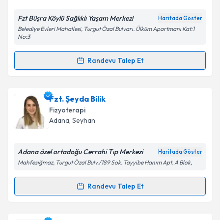
Fzt Büşra Köylü Sağlıklı Yaşam Merkezi
Haritada Göster
Kişisel verilerimin işlenmesine ilişkin
Aydınlatma
Belediye Evleri Mahallesi, Turgut Özal Bulvarı. Ülküm Apartmanı Kat:1
Metni
'ni okudum ve kişisel verilerimin belirtilen
No:3
kapsamda işlenmesini kabul ediyorum.
Randevu Talep Et
Randevu Takvimi Talebi
Takvim Talebini Gönder
Fzt. Büşra Köylü
için randevu takvimi talebi oluşturun.
Fzt. Şeyda Bilik
Size bu uzmandan randevu almanız için bir takvim
Fizyoterapi
hazırlandığında e-posta ile bilgilendireceğiz.
Adana
,
Seyhan
E-posta Adresiniz
Adana özel ortadoğu Cerrahi Tıp Merkezi
Haritada Göster
Mahfesığmaz, Turgut Özal Bulv./189 Sok. Tayyibe Hanım Apt. A Blok,
Kişisel verilerimin işlenmesine ilişkin
Aydınlatma
Randevu Talep Et
Randevu Takvimi Talebi
Metni
'ni okudum ve kişisel verilerimin belirtilen
kapsamda işlenmesini kabul ediyorum.