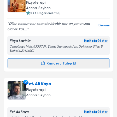
oluşturun. Size bu uzmandan randevu almanız için bir
Fizyoterapi
takvim hazırlandığında e-posta ile bilgilendireceğiz.
Adana
,
Seyhan
5
(
7
Değerlendirme)
E-posta Adresiniz
Dilan hocam her seansta birebir her an yanımızda
Devamı
olarak kas...
Fizyo Lavinia
Haritada Göster
Kişisel verilerimin işlenmesine ilişkin
Aydınlatma
Cemalpaşa Mah. 63007 Sk. Şinasi Uzunkavak Apt. Doktorlar Sitesi B
Metni
'ni okudum ve kişisel verilerimin belirtilen
Blok No:29 No:101
kapsamda işlenmesini kabul ediyorum.
Randevu Talep Et
Randevu Takvimi Talebi
Takvim Talebini Gönder
Fzt. Dilan Şimşek
için randevu takvimi talebi
Fzt. Ali Kaya
oluşturun. Size bu uzmandan randevu almanız için bir
Fizyoterapi
takvim hazırlandığında e-posta ile bilgilendireceğiz.
Adana
,
Seyhan
E-posta Adresiniz
Fzt.Ali Kaya
Haritada Göster