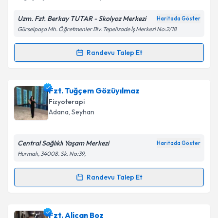
Uzm. Fzt. Berkay TUTAR - Skolyoz Merkezi
Haritada Göster
Kişisel verilerimin işlenmesine ilişkin
Aydınlatma
Gürselpaşa Mh. Öğretmenler Blv. Tepelizade İş Merkezi No:2/18
Metni
'ni okudum ve kişisel verilerimin belirtilen
kapsamda işlenmesini kabul ediyorum.
Randevu Talep Et
Randevu Takvimi Talebi
Takvim Talebini Gönder
Fzt. Berkay Tutar
için randevu takvimi talebi
Fzt. Tuğçem Gözüyılmaz
oluşturun. Size bu uzmandan randevu almanız için bir
Fizyoterapi
takvim hazırlandığında e-posta ile bilgilendireceğiz.
Adana
,
Seyhan
E-posta Adresiniz
Central Sağlıklı Yaşam Merkezi
Haritada Göster
Hurmalı, 34008. Sk. No:39,
Kişisel verilerimin işlenmesine ilişkin
Aydınlatma
Randevu Talep Et
Randevu Takvimi Talebi
Metni
'ni okudum ve kişisel verilerimin belirtilen
kapsamda işlenmesini kabul ediyorum.
Fzt. Tuğçem Gözüyılmaz
için randevu takvimi talebi
Fzt. Alican Boz