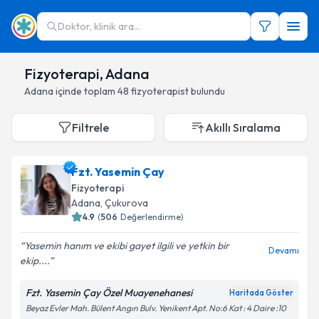
Doktor, klinik ara...
Fizyoterapi, Adana
Adana
içinde toplam
48
fizyoterapist
bulundu
Filtrele
Akıllı Sıralama
Fzt. Yasemin Çay
Fizyoterapi
Adana
,
Çukurova
4.9
(
506
Değerlendirme)
Yasemin hanım ve ekibi gayet ilgili ve yetkin bir
Devamı
ekip....
Fzt. Yasemin Çay Özel Muayenehanesi
Haritada Göster
Beyaz Evler Mah. Bülent Angın Bulv. Yenikent Apt. No:6 Kat : 4 Daire :10