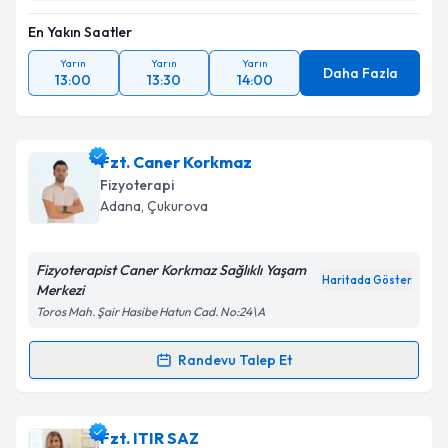
En Yakın Saatler
Yarın
Yarın
Yarın
Daha Fazla
13:00
13:30
14:00
Fzt. Caner Korkmaz
Fizyoterapi
Adana
,
Çukurova
Fizyoterapist Caner Korkmaz Sağlıklı Yaşam
Haritada Göster
Merkezi
Toros Mah. Şair Hasibe Hatun Cad. No:24\A
Randevu Talep Et
Randevu Takvimi Talebi
Fzt. Caner Korkmaz
için randevu takvimi talebi
Fzt. ITIR SAZ