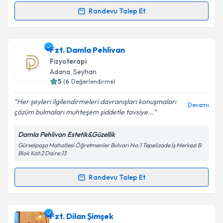
Randevu Talep Et
Randevu Takvimi Talebi
Kişisel verilerimin işlenmesine ilişkin
Aydınlatma
Metni
'ni okudum ve kişisel verilerimin belirtilen
kapsamda işlenmesini kabul ediyorum.
Fzt. Samet Türksev
için randevu takvimi talebi
Fzt. Damla Pehlivan
oluşturun. Size bu uzmandan randevu almanız için bir
Fizyoterapi
takvim hazırlandığında e-posta ile bilgilendireceğiz.
Takvim Talebini Gönder
Adana
,
Seyhan
5
(
6
Değerlendirme)
E-posta Adresiniz
Her şeyleri ilgilendirmeleri davranışları konuşmaları
Devamı
çözüm bulmaları muhteşem şiddetle tavsiye...
Damla Pehlivan Estetik&Güzellik
Kişisel verilerimin işlenmesine ilişkin
Aydınlatma
Gürselpaşa Mahallesi Öğretmenler Bulvarı No:1 Tepelizade İş Merkezi B
Metni
'ni okudum ve kişisel verilerimin belirtilen
Blok Kat:2 Daire:13
kapsamda işlenmesini kabul ediyorum.
Randevu Talep Et
Randevu Takvimi Talebi
Takvim Talebini Gönder
Fzt. Damla Pehlivan
için randevu takvimi talebi
Fzt. Dilan Şimşek