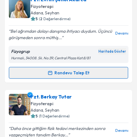
oluşturun. Size bu uzmandan randevu almanız için bir
Fizyoterapi
takvim hazırlandığında e-posta ile bilgilendireceğiz.
Adana
,
Seyhan
5
(
2
Değerlendirme)
E-posta Adresiniz
Bel ağrımdan dolayı danışma ihtiyacı duydum. Üçüncü
Devamı
görüşmeden sonra müthiş...
Fizyogrup
Haritada Göster
Kişisel verilerimin işlenmesine ilişkin
Aydınlatma
Hurmalı, 34008. Sk. No:39, Central Plaza Kat:8/81
Metni
'ni okudum ve kişisel verilerimin belirtilen
kapsamda işlenmesini kabul ediyorum.
Randevu Talep Et
Randevu Takvimi Talebi
Takvim Talebini Gönder
Fzt. Evrim Şenol Akarca
için randevu takvimi talebi
Fzt. Berkay Tutar
oluşturun. Size bu uzmandan randevu almanız için bir
Fizyoterapi
takvim hazırlandığında e-posta ile bilgilendireceğiz.
Adana
,
Seyhan
5
(
1
Değerlendirme)
E-posta Adresiniz
Daha önce gittiğim fizik tedavi merkezinden sonra
Devamı
vazgeçmişten tanıdım Berkay...