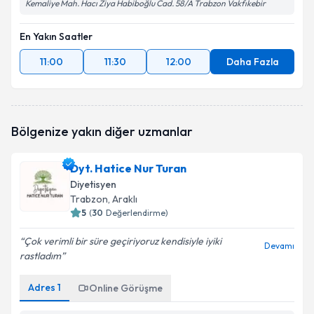
Kemaliye Mah. Hacı Ziya Habiboğlu Cad. 58/A Trabzon Vakfıkebir
En Yakın Saatler
11:00
11:30
12:00
Daha Fazla
Bölgenize yakın diğer uzmanlar
Dyt. Hatice Nur Turan
Diyetisyen
Trabzon
,
Araklı
5
(
30
Değerlendirme)
Çok verimli bir süre geçiriyoruz kendisiyle iyiki
Devamı
rastladım
Adres
1
Online Görüşme