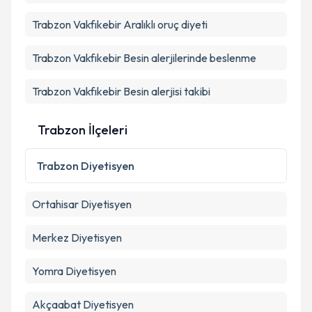
Kişisel verilerimin işlenmesine ilişkin
Aydınlatma
Metni
'ni okudum ve kişisel verilerimin belirtilen
Trabzon Vakfıkebir Aralıklı oruç diyeti
kapsamda işlenmesini kabul ediyorum.
Trabzon Vakfıkebir Besin alerjilerinde beslenme
Takvim Talebini Gönder
Trabzon Vakfıkebir Besin alerjisi takibi
Trabzon İlçeleri
Trabzon
Diyetisyen
Ortahisar
Diyetisyen
Merkez
Diyetisyen
Yomra
Diyetisyen
Akçaabat
Diyetisyen