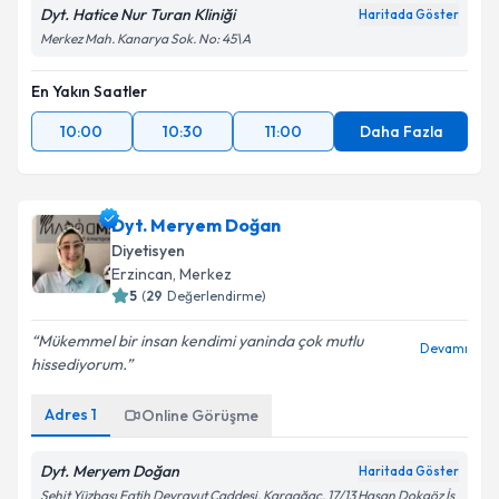
Dyt. Hatice Nur Turan Kliniği
Haritada Göster
Merkez Mah. Kanarya Sok. No: 45\A
En Yakın Saatler
10:00
10:30
11:00
Daha Fazla
Dyt. Meryem Doğan
Diyetisyen
Erzincan
,
Merkez
5
(
29
Değerlendirme)
Mükemmel bir insan kendimi yaninda çok mutlu
Devamı
hissediyorum.
Adres
1
Online Görüşme
Dyt. Meryem Doğan
Haritada Göster
Şehit Yüzbaşı Fatih Devravut Caddesi, Karaağaç, 17/13 Hasan Dokgöz İş