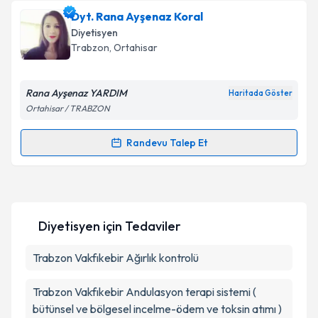
Dyt. Merve Bayramoğlu
için randevu takvimi talebi
Dyt. Rana Ayşenaz Koral
Takvim Talebini Gönder
oluşturun. Size bu uzmandan randevu almanız için bir
Diyetisyen
takvim hazırlandığında e-posta ile bilgilendireceğiz.
Trabzon
,
Ortahisar
E-posta Adresiniz
Rana Ayşenaz YARDIM
Haritada Göster
Ortahisar / TRABZON
Kişisel verilerimin işlenmesine ilişkin
Aydınlatma
Randevu Talep Et
Randevu Takvimi Talebi
Metni
'ni okudum ve kişisel verilerimin belirtilen
kapsamda işlenmesini kabul ediyorum.
Dyt. Rana Ayşenaz Koral
için randevu takvimi talebi
oluşturun. Size bu uzmandan randevu almanız için bir
Takvim Talebini Gönder
Diyetisyen
için Tedaviler
takvim hazırlandığında e-posta ile bilgilendireceğiz.
E-posta Adresiniz
Trabzon Vakfıkebir Ağırlık kontrolü
Trabzon Vakfıkebir Andulasyon terapi sistemi (
bütünsel ve bölgesel incelme-ödem ve toksin atımı )