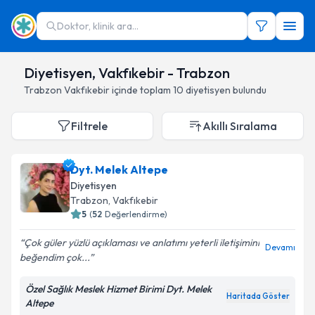
Doktor, klinik ara...
Diyetisyen, Vakfıkebir - Trabzon
Trabzon
Vakfıkebir
içinde toplam
10
diyetisyen
bulundu
Filtrele
Akıllı Sıralama
Dyt. Melek Altepe
Diyetisyen
Trabzon
,
Vakfıkebir
5
(
52
Değerlendirme)
Çok güler yüzlü açıklaması ve anlatımı yeterli iletişimini
Devamı
beğendim çok...
Özel Sağlık Meslek Hizmet Birimi Dyt. Melek
Haritada Göster
Altepe