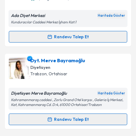
E-posta Adresiniz
Ada Diyet Merkezi
Haritada Göster
Kunduracılar Caddesi Merkez İşhanı Kat:1
Kişisel verilerimin işlenmesine ilişkin
Aydınlatma
Randevu Talep Et
Randevu Takvimi Talebi
Metni
'ni okudum ve kişisel verilerimin belirtilen
kapsamda işlenmesini kabul ediyorum.
Dyt. Erden Abdüsselam
için randevu takvimi talebi
Dyt. Merve Bayramoğlu
Takvim Talebini Gönder
oluşturun. Size bu uzmandan randevu almanız için bir
Diyetisyen
takvim hazırlandığında e-posta ile bilgilendireceğiz.
Trabzon
,
Ortahisar
E-posta Adresiniz
Diyetisyen Merve Bayramoğlu
Haritada Göster
Kahramanmaraş caddesi , Zorlu Grand Otel karşısı , Galeria İş Merkezi,
Kat, Kahramanmaraş Cd. D:4, 61000 Ortahisar/Trabzon
Kişisel verilerimin işlenmesine ilişkin
Aydınlatma
Randevu Talep Et
Metni
'ni okudum ve kişisel verilerimin belirtilen
Randevu Takvimi Talebi
kapsamda işlenmesini kabul ediyorum.