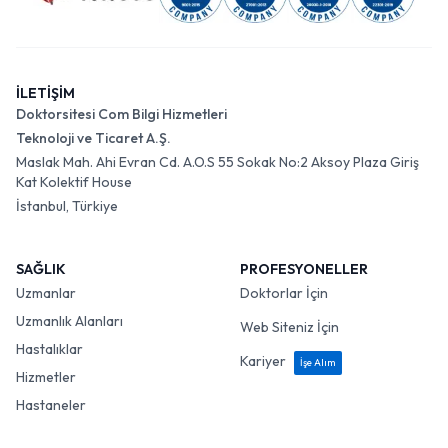
İLETİŞİM
Doktorsitesi Com Bilgi Hizmetleri
Teknoloji ve Ticaret A.Ş.
Maslak Mah. Ahi Evran Cd. A.O.S 55 Sokak No:2 Aksoy Plaza Giriş
Kat Kolektif House
İstanbul, Türkiye
SAĞLIK
PROFESYONELLER
Uzmanlar
Doktorlar İçin
Uzmanlık Alanları
Web Siteniz İçin
Hastalıklar
Kariyer
İşe Alım
Hizmetler
Hastaneler