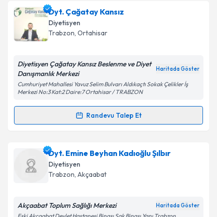
Dyt. Melisa Nur Bulut
için randevu takvimi talebi
Dyt. Çağatay Kansız
oluşturun. Size bu uzmandan randevu almanız için bir
Diyetisyen
takvim hazırlandığında e-posta ile bilgilendireceğiz.
Trabzon
,
Ortahisar
E-posta Adresiniz
Diyetisyen Çağatay Kansız Beslenme ve Diyet
Haritada Göster
Danışmanlık Merkezi
Cumhuriyet Mahallesi Yavuz Selim Bulvarı Aldıkaçtı Sokak Çelikler İş
Merkezi No:3 Kat:2 Daire:7 Ortahisar / TRABZON
Kişisel verilerimin işlenmesine ilişkin
Aydınlatma
Metni
'ni okudum ve kişisel verilerimin belirtilen
Randevu Talep Et
kapsamda işlenmesini kabul ediyorum.
Randevu Takvimi Talebi
Takvim Talebini Gönder
Dyt. Çağatay Kansız
için randevu takvimi talebi
Dyt. Emine Beyhan Kadıoğlu Şılbır
oluşturun. Size bu uzmandan randevu almanız için bir
Diyetisyen
takvim hazırlandığında e-posta ile bilgilendireceğiz.
Trabzon
,
Akçaabat
E-posta Adresiniz
Akçaabat Toplum Sağlığı Merkezi
Haritada Göster
Eski Akçaabat Devlet Hastanesi Binası Sgk Binası Yanı Trabzon