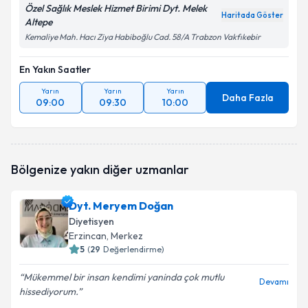
Özel Sağlık Meslek Hizmet Birimi Dyt. Melek
Haritada Göster
Altepe
Kemaliye Mah. Hacı Ziya Habiboğlu Cad. 58/A Trabzon Vakfıkebir
En Yakın Saatler
Yarın
Yarın
Yarın
Daha Fazla
09:00
09:30
10:00
Bölgenize yakın diğer uzmanlar
Dyt. Meryem Doğan
Diyetisyen
Erzincan
, Merkez
5
(
29
Değerlendirme)
Mükemmel bir insan kendimi yaninda çok mutlu
Devamı
hissediyorum.