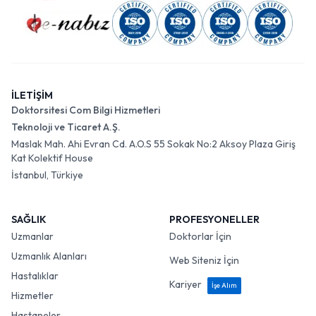
İLETİŞİM
Doktorsitesi Com Bilgi Hizmetleri
Teknoloji ve Ticaret A.Ş.
Maslak Mah. Ahi Evran Cd. A.O.S 55 Sokak No:2 Aksoy Plaza Giriş
Kat Kolektif House
İstanbul, Türkiye
SAĞLIK
PROFESYONELLER
Uzmanlar
Doktorlar İçin
Uzmanlık Alanları
Web Siteniz İçin
Hastalıklar
Kariyer
İşe Alım
Hizmetler
Hastaneler