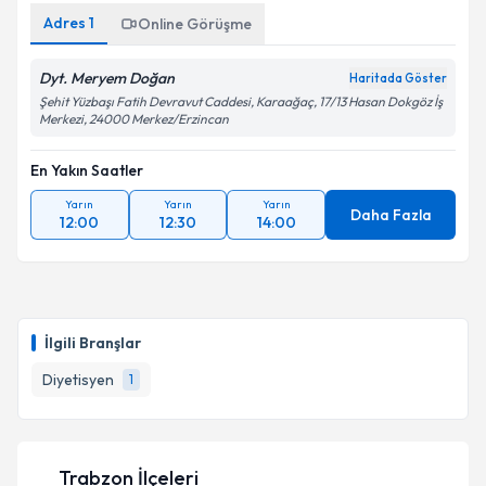
Adres
1
Online Görüşme
Dyt. Meryem Doğan
Haritada Göster
Şehit Yüzbaşı Fatih Devravut Caddesi, Karaağaç, 17/13 Hasan Dokgöz İş
Merkezi, 24000 Merkez/Erzincan
En Yakın Saatler
Yarın
Yarın
Yarın
Daha Fazla
12:00
12:30
14:00
İlgili Branşlar
Diyetisyen
1
Trabzon İlçeleri