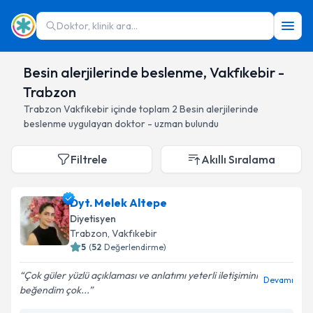
Doktor, klinik ara...
Besin alerjilerinde beslenme, Vakfıkebir -
Trabzon
Trabzon
Vakfıkebir
içinde toplam
2
Besin alerjilerinde
beslenme
uygulayan doktor - uzman bulundu
Filtrele
Akıllı Sıralama
Dyt. Melek Altepe
Diyetisyen
Trabzon
, Vakfıkebir
5
(
52
Değerlendirme)
Çok güler yüzlü açıklaması ve anlatımı yeterli iletişimini
Devamı
beğendim çok...