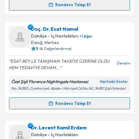
Randevu Talep Et
Randevu Takvimi Talebi
Takvim Talebini Gönder
Uzm. Dr. Hasan Sami Göksoy
için randevu takvimi
Doç. Dr. Esat Namal
talebi oluşturun. Size bu uzmandan randevu almanız
Dahiliye - İç Hastalıkları
+
1
diğer
için bir takvim hazırlandığında e-posta ile
Elazığ
,
Merkez
bilgilendireceğiz.
5
(
4
Değerlendirme)
E-posta Adresiniz
ESAT BEY LE TANIŞMAM TAVSİYE ÜZERİNE OLDU
Devamı
HEM TEDAVİYE DEVAM...
Özel Şişli Florence Nightingale Hastanesi
Haritada Göster
No: 34380, Cumhuriyet, Abide-i Hürriyet Cd No:161, 34381 Şişli/İstanbul
Kişisel verilerimin işlenmesine ilişkin
Aydınlatma
Metni
'ni okudum ve kişisel verilerimin belirtilen
kapsamda işlenmesini kabul ediyorum.
Randevu Talep Et
Randevu Takvimi Talebi
Takvim Talebini Gönder
Doç. Dr. Esat Namal
için randevu takvimi talebi
Dr. Levent Kamil Erdem
oluşturun. Size bu uzmandan randevu almanız için bir
Dahiliye - İç Hastalıkları