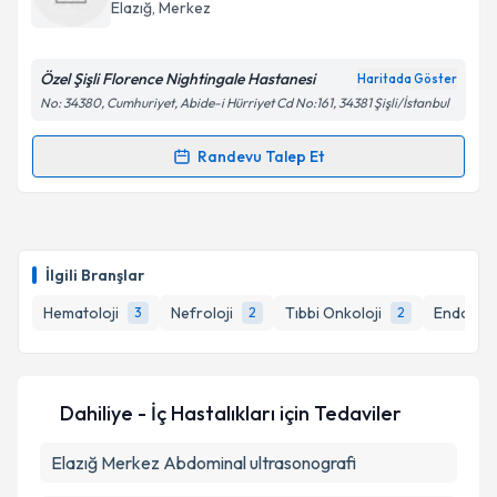
takvim hazırlandığında e-posta ile bilgilendireceğiz.
Elazığ
,
Merkez
E-posta Adresiniz
Özel Şişli Florence Nightingale Hastanesi
Haritada Göster
No: 34380, Cumhuriyet, Abide-i Hürriyet Cd No:161, 34381 Şişli/İstanbul
Kişisel verilerimin işlenmesine ilişkin
Aydınlatma
Randevu Talep Et
Randevu Takvimi Talebi
Metni
'ni okudum ve kişisel verilerimin belirtilen
kapsamda işlenmesini kabul ediyorum.
Dr. Levent Kamil Erdem
için randevu takvimi talebi
oluşturun. Size bu uzmandan randevu almanız için bir
Takvim Talebini Gönder
İlgili Branşlar
takvim hazırlandığında e-posta ile bilgilendireceğiz.
Hematoloji
Nefroloji
Tıbbi Onkoloji
Endokrino
3
2
2
E-posta Adresiniz
Dahiliye - İç Hastalıkları
için Tedaviler
Kişisel verilerimin işlenmesine ilişkin
Aydınlatma
Elazığ Merkez Abdominal ultrasonografi
Metni
'ni okudum ve kişisel verilerimin belirtilen
kapsamda işlenmesini kabul ediyorum.