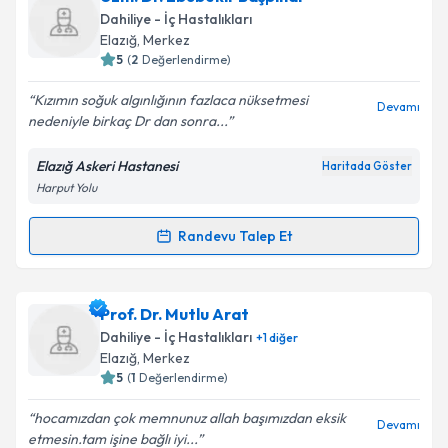
oluşturun. Size bu uzmandan randevu almanız için bir
Takvim Talebini Gönder
Dahiliye - İç Hastalıkları
takvim hazırlandığında e-posta ile bilgilendireceğiz.
Elazığ
,
Merkez
5
(
2
Değerlendirme)
E-posta Adresiniz
Kızımın soğuk algınlığının fazlaca nüksetmesi
Devamı
nedeniyle birkaç Dr dan sonra...
Elazığ Askeri Hastanesi
Haritada Göster
Kişisel verilerimin işlenmesine ilişkin
Aydınlatma
Harput Yolu
Metni
'ni okudum ve kişisel verilerimin belirtilen
kapsamda işlenmesini kabul ediyorum.
Randevu Talep Et
Randevu Takvimi Talebi
Takvim Talebini Gönder
Uzm. Dr. Ebubekir Başpınar
için randevu takvimi
Prof. Dr. Mutlu Arat
talebi oluşturun. Size bu uzmandan randevu almanız
Dahiliye - İç Hastalıkları
+
1
diğer
için bir takvim hazırlandığında e-posta ile
Elazığ
,
Merkez
bilgilendireceğiz.
5
(
1
Değerlendirme)
E-posta Adresiniz
hocamızdan çok memnunuz allah başımızdan eksik
Devamı
etmesin.tam işine bağlı iyi...