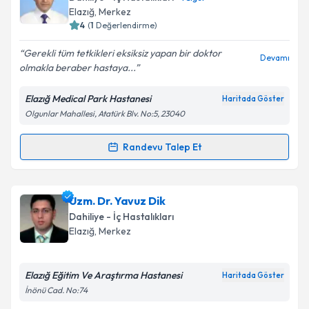
almanız için bir takvim hazırlandığında e-posta ile
Elazığ
,
Merkez
bilgilendireceğiz.
4
(
1
Değerlendirme)
E-posta Adresiniz
Gerekli tüm tetkikleri eksiksiz yapan bir doktor
Devamı
olmakla beraber hastaya...
Elazığ Medical Park Hastanesi
Haritada Göster
Olgunlar Mahallesi, Atatürk Blv. No:5, 23040
Kişisel verilerimin işlenmesine ilişkin
Aydınlatma
Metni
'ni okudum ve kişisel verilerimin belirtilen
kapsamda işlenmesini kabul ediyorum.
Randevu Talep Et
Randevu Takvimi Talebi
Takvim Talebini Gönder
Doç. Dr. Ramazan Yıldız
için randevu takvimi talebi
Uzm. Dr. Yavuz Dik
oluşturun. Size bu uzmandan randevu almanız için bir
Dahiliye - İç Hastalıkları
takvim hazırlandığında e-posta ile bilgilendireceğiz.
Elazığ
,
Merkez
E-posta Adresiniz
Elazığ Eğitim Ve Araştırma Hastanesi
Haritada Göster
İnönü Cad. No:74