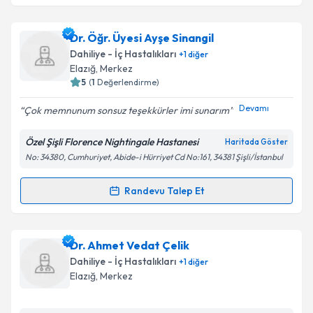
Takvim Talebini Gönder
Dr. Şerife Nur Boysan
için randevu takvimi talebi
Dr. Öğr. Üyesi Ayşe Sinangil
oluşturun. Size bu uzmandan randevu almanız için bir
Dahiliye - İç Hastalıkları
+
1
diğer
takvim hazırlandığında e-posta ile bilgilendireceğiz.
Elazığ
,
Merkez
5
(
1
Değerlendirme)
E-posta Adresiniz
Devamı
Çok memnunum sonsuz teşekkürler imi sunarım
Özel Şişli Florence Nightingale Hastanesi
Haritada Göster
No: 34380, Cumhuriyet, Abide-i Hürriyet Cd No:161, 34381 Şişli/İstanbul
Kişisel verilerimin işlenmesine ilişkin
Aydınlatma
Metni
'ni okudum ve kişisel verilerimin belirtilen
kapsamda işlenmesini kabul ediyorum.
Randevu Talep Et
Randevu Takvimi Talebi
Takvim Talebini Gönder
Dr. Öğr. Üyesi Ayşe Sinangil
için randevu takvimi
Dr. Ahmet Vedat Çelik
talebi oluşturun. Size bu uzmandan randevu almanız
Dahiliye - İç Hastalıkları
+
1
diğer
için bir takvim hazırlandığında e-posta ile
Elazığ
,
Merkez
bilgilendireceğiz.