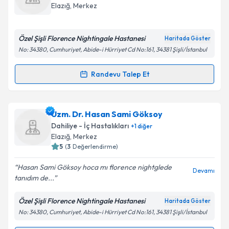
için bir takvim hazırlandığında e-posta ile
Elazığ
,
Merkez
bilgilendireceğiz.
E-posta Adresiniz
Özel Şişli Florence Nightingale Hastanesi
Haritada Göster
No: 34380, Cumhuriyet, Abide-i Hürriyet Cd No:161, 34381 Şişli/İstanbul
Randevu Talep Et
Randevu Takvimi Talebi
Kişisel verilerimin işlenmesine ilişkin
Aydınlatma
Metni
'ni okudum ve kişisel verilerimin belirtilen
kapsamda işlenmesini kabul ediyorum.
Dr. Aslı Çurgunlu
için randevu takvimi talebi
Uzm. Dr. Hasan Sami Göksoy
oluşturun. Size bu uzmandan randevu almanız için bir
Dahiliye - İç Hastalıkları
+
1
diğer
takvim hazırlandığında e-posta ile bilgilendireceğiz.
Takvim Talebini Gönder
Elazığ
,
Merkez
5
(
3
Değerlendirme)
E-posta Adresiniz
Hasan Sami Göksoy hoca mı florence nightglede
Devamı
tanıdım de...
Özel Şişli Florence Nightingale Hastanesi
Haritada Göster
Kişisel verilerimin işlenmesine ilişkin
Aydınlatma
No: 34380, Cumhuriyet, Abide-i Hürriyet Cd No:161, 34381 Şişli/İstanbul
Metni
'ni okudum ve kişisel verilerimin belirtilen
kapsamda işlenmesini kabul ediyorum.