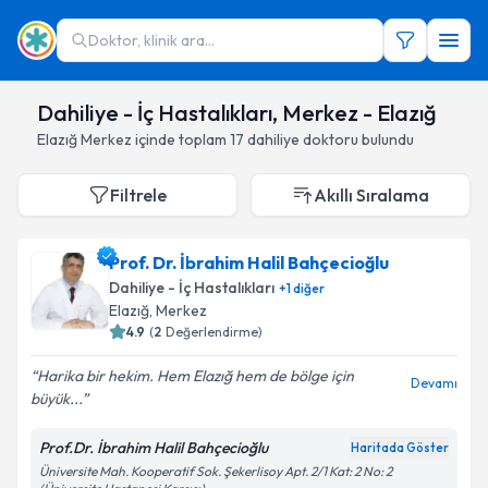
Doktor, klinik ara...
Dahiliye - İç Hastalıkları, Merkez - Elazığ
Elazığ
Merkez
içinde toplam
17
dahiliye doktoru
bulundu
Filtrele
Akıllı Sıralama
Prof. Dr. İbrahim Halil Bahçecioğlu
Dahiliye - İç Hastalıkları
+
1
diğer
Elazığ
,
Merkez
4.9
(
2
Değerlendirme)
Harika bir hekim. Hem Elazığ hem de bölge için
Devamı
büyük...
Prof.Dr. İbrahim Halil Bahçecioğlu
Haritada Göster
Üniversite Mah. Kooperatif Sok. Şekerlisoy Apt. 2/1 Kat: 2 No: 2