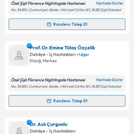
E-posta Adresiniz
Özel Şişli Florence Nightingale Hastanesi
Haritada Göster
No: 34380, Cumhuriyet, Abide-i Hürriyet Cd No:161, 34381 Şişli/İstanbul
Randevu Talep Et
Randevu Takvimi Talebi
Kişisel verilerimin işlenmesine ilişkin
Aydınlatma
Metni
'ni okudum ve kişisel verilerimin belirtilen
kapsamda işlenmesini kabul ediyorum.
Dr. Ahmet Vedat Çelik
için randevu takvimi talebi
Prof. Dr. Emine Tülay Özçelik
oluşturun. Size bu uzmandan randevu almanız için bir
Dahiliye - İç Hastalıkları
+
1
diğer
takvim hazırlandığında e-posta ile bilgilendireceğiz.
Takvim Talebini Gönder
Elazığ
,
Merkez
E-posta Adresiniz
Özel Şişli Florence Nightingale Hastanesi
Haritada Göster
No: 34380, Cumhuriyet, Abide-i Hürriyet Cd No:161, 34381 Şişli/İstanbul
Kişisel verilerimin işlenmesine ilişkin
Aydınlatma
Randevu Talep Et
Randevu Takvimi Talebi
Metni
'ni okudum ve kişisel verilerimin belirtilen
kapsamda işlenmesini kabul ediyorum.
Prof. Dr. Emine Tülay Özçelik
için randevu takvimi
Dr. Aslı Çurgunlu
talebi oluşturun. Size bu uzmandan randevu almanız
Takvim Talebini Gönder
Dahiliye - İç Hastalıkları