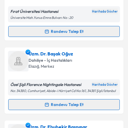
E-posta Adresiniz
Fırat Üniversitesi Hastanesi
Haritada Göster
Üniversite Mah.Yunus Emre Bulvarı No : 20
Kişisel verilerimin işlenmesine ilişkin
Aydınlatma
Randevu Talep Et
Randevu Takvimi Talebi
Metni
'ni okudum ve kişisel verilerimin belirtilen
kapsamda işlenmesini kabul ediyorum.
Uzm. Dr. Esra Suay Polat
için randevu takvimi talebi
Uzm. Dr. Başak Oğuz
oluşturun. Size bu uzmandan randevu almanız için bir
Takvim Talebini Gönder
Dahiliye - İç Hastalıkları
takvim hazırlandığında e-posta ile bilgilendireceğiz.
Elazığ
,
Merkez
E-posta Adresiniz
Özel Şişli Florence Nightingale Hastanesi
Haritada Göster
No: 34380, Cumhuriyet, Abide-i Hürriyet Cd No:161, 34381 Şişli/İstanbul
Kişisel verilerimin işlenmesine ilişkin
Aydınlatma
Randevu Talep Et
Randevu Takvimi Talebi
Metni
'ni okudum ve kişisel verilerimin belirtilen
kapsamda işlenmesini kabul ediyorum.
Uzm. Dr. Başak Oğuz
için randevu takvimi talebi
Uzm. Dr. Ebubekir Başpınar