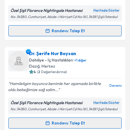
Özel Şişli Florence Nightingale Hastanesi
Haritada Göster
No: 34380, Cumhuriyet, Abide-i Hürriyet Cd No:161, 34381 Şişli/İstanbul
Kişisel verilerimin işlenmesine ilişkin
Aydınlatma
Metni
'ni okudum ve kişisel verilerimin belirtilen
kapsamda işlenmesini kabul ediyorum.
Randevu Talep Et
Randevu Takvimi Talebi
Takvim Talebini Gönder
Prof. Dr. Mutlu Arat
için randevu takvimi talebi
Dr. Şerife Nur Boysan
oluşturun. Size bu uzmandan randevu almanız için bir
Dahiliye - İç Hastalıkları
+
1
diğer
takvim hazırlandığında e-posta ile bilgilendireceğiz.
Elazığ
,
Merkez
4
(
2
Değerlendirme)
E-posta Adresiniz
Hamileligim boyunca benimle her aşamada birlikte
Devamı
oldu bebeğimize sağ salim...
Özel Şişli Florence Nightingale Hastanesi
Haritada Göster
Kişisel verilerimin işlenmesine ilişkin
Aydınlatma
No: 34380, Cumhuriyet, Abide-i Hürriyet Cd No:161, 34381 Şişli/İstanbul
Metni
'ni okudum ve kişisel verilerimin belirtilen
kapsamda işlenmesini kabul ediyorum.
Randevu Talep Et
Randevu Takvimi Talebi